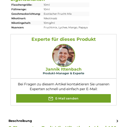
Einordnung nach CLP-Verordnung
H302: Gesundheitsschädlich bei
Verschlucken. H312:
Gesundheitsschädlich bei Hautkontakt.
Achtung
H317: Kann allergische Hautreaktionen
verursachen. H332: Gesundheitsschädlich
bei Einatmen.
Eigenschaften
Flaschengröße:
10ml
Füllmenge:
10ml
Geschmacksrichtung:
Exotischer Frucht-Mix
Nikotinart:
Nikotinsalz
Nikotingehalt:
10mg/ml
Nuancen:
Fruchtmix
, Lychee
, Mango
, Papaya
Experte für dieses Produkt