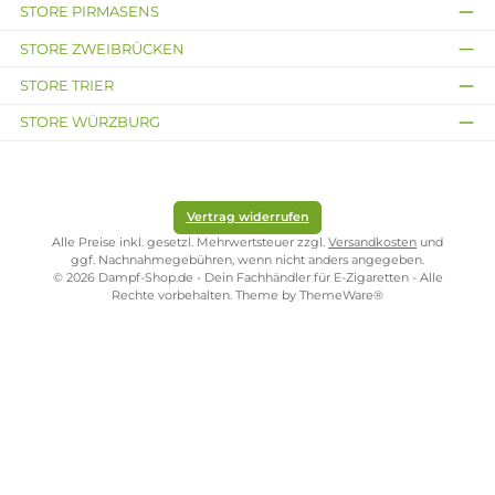
er)
iter)
Ab
0 € /
11,49
Ab
Inhalt:
Ab
100
7,47
€
10
11,49
Millil
11,4
Millilit
iter)
€
€
er
9 €
Ab
(114,90
11,4
€ /
11,4
9 €
100
9 €
Millilit
er)
Ab
11,49
€
Kostenloser Versand ab 39,00 Euro
ONLINESHOP-SERVICE
SHOP SERVICE
ZAHLUNGS- UND VERSANDARTEN
SICHER EINKAUFEN