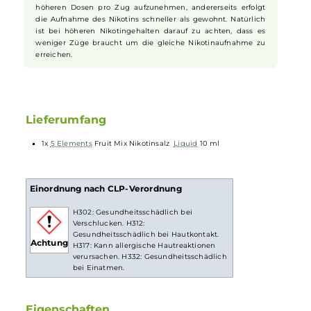
volles Potenzial und bieten ein unvergessliches All-Inclusive-Angebo
der aromatischen Art.
Nikotinsalz Liquids
Nikotin ist in
Liquids
bekannt dafür, dass es einen scharfen,
reizenden Eigengeschmack hat. Mit
Nikotinsalz
(oder auch
NicSalt
) ist es einerseits möglich, Nikotin sanft auch in
höheren Dosen pro Zug aufzunehmen, andererseits erfolgt
die Aufnahme des Nikotins schneller als gewohnt. Natürlich
ist bei höheren Nikotingehalten darauf zu achten, dass es
weniger Züge braucht um die gleiche Nikotinaufnahme zu
erreichen.
Lieferumfang
1x
5 Elements
Fruit Mix Nikotinsalz
Liquid
10 ml