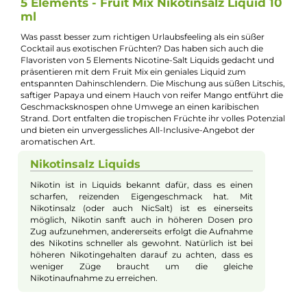
Jannik Ittenbach
Produkt-Manager & Experte
Bei Fragen zu diesem Artikel kontaktieren Sie unseren
Experten schnell und einfach per E-Mail:
E-Mail senden
Beschreibung
5 Elements - Fruit Mix Nikotinsalz Liquid 1
ml
Was passt besser zum richtigen Urlaubsfeeling als ein süßer
Cocktail aus exotischen Früchten? Das haben sich auch die
Flavoristen von 5 Elements Nicotine-Salt Liquids gedacht und
präsentieren mit dem Fruit Mix ein geniales Liquid zum
entspannten Dahinschlendern. Die Mischung aus süßen Litschi
saftiger Papaya und einem Hauch von reifer Mango entführt d
Geschmacksknospen ohne Umwege an einen karibischen
Strand. Dort entfalten die tropischen Früchte ihr volles Potenz