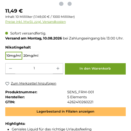
Regulärer Preis:
11,49 €
Inhalt:
10 Milliliter
(1.149,00 € / 1000 Milliliter)
Preise inkl. MwSt. zzgl. Versandkosten
Sofort versandfertig.
Versand am Montag, 10.08.2026
bei Zahlungseingang bis 13:00 
auswählen
Nikotingehalt
10mg/ml
20mg/ml
Produkt Anzahl: Gib den gewünschten Wert ein oder benutze die Schaltflächen um die 
In den Warenkorb
Zum Merkzettel hinzufügen
Produktnummer:
5ENS_FRM-001
Hersteller:
5 Elements
GTIN:
4262410260221