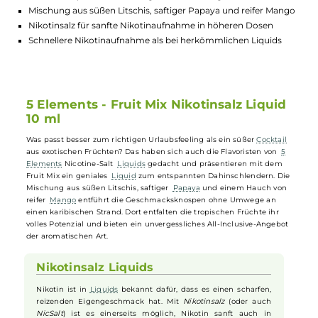
Lagerbestand in Filialen anzeigen
Highlights:
Geniales Liquid für das richtige Urlaubsfeeling
Mischung aus süßen Litschis, saftiger Papaya und reifer Ma
Nikotinsalz für sanfte Nikotinaufnahme in höheren Dosen
Schnellere Nikotinaufnahme als bei herkömmlichen Liquids
5 Elements - Fruit Mix Nikotinsalz Liqui
10 ml
Was passt besser zum richtigen Urlaubsfeeling als ein süßer
Cocktai
aus exotischen Früchten? Das haben sich auch die Flavoristen von
5
Elements
Nicotine-Salt
Liquids
gedacht und präsentieren mit dem
Fruit Mix ein geniales
Liquid
zum entspannten Dahinschlendern. Di
Mischung aus süßen Litschis, saftiger
Papaya
und einem Hauch vo
reifer
Mango
entführt die Geschmacksknospen ohne Umwege an
einen karibischen Strand. Dort entfalten die tropischen Früchte ihr