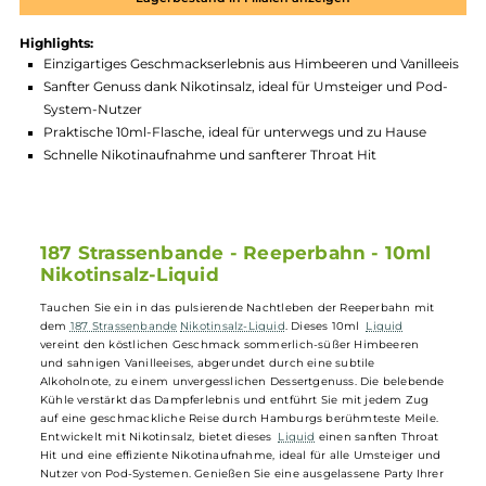
Produktnummer:
187N_RPB-001
Hersteller:
187 Strassenbande
GTIN:
4262435967228
Lagerbestand in Filialen anzeigen
Highlights:
Einzigartiges Geschmackserlebnis aus Himbeeren und Vanill
Sanfter Genuss dank Nikotinsalz, ideal für Umsteiger und Po
System-Nutzer
Praktische 10ml-Flasche, ideal für unterwegs und zu Hause
Schnelle Nikotinaufnahme und sanfterer Throat Hit
187 Strassenbande - Reeperbahn - 10ml
Nikotinsalz-Liquid
Tauchen Sie ein in das pulsierende Nachtleben der Reeperbahn mit
dem
187 Strassenbande
Nikotinsalz-Liquid
. Dieses 10ml
Liquid