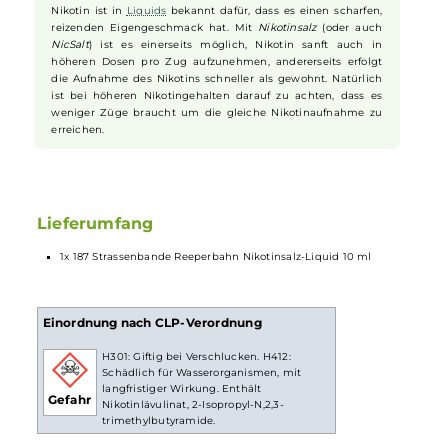
Dein praktisches 10ml Format
Ob unterwegs oder zu Hause, die 10ml
Flasche
ist besonders
handlich und leicht zu transportieren. Du kannst sie bequem
in jeder Tasche mit dir führen, um immer bereit für den
nächsten Genussmoment zu sein. Einmal geöffnet, steht Dir
das einzigartige Geschmackserlebnis aus Himbeeren und
Vanilleeis jederzeit zur Verfügung, wann und wo immer Du es
möchtest. So kannst Du den Reeperbahn-Genuss an jedem
Ort erleben.
Nikotinsalz Liquids
Nikotin ist in
Liquids
bekannt dafür, dass es einen scharfen,
reizenden Eigengeschmack hat. Mit
Nikotinsalz
(oder auch
NicSalt
) ist es einerseits möglich, Nikotin sanft auch in
höheren Dosen pro Zug aufzunehmen, andererseits erfolgt
die Aufnahme des Nikotins schneller als gewohnt. Natürlich
ist bei höheren Nikotingehalten darauf zu achten, dass es
weniger Züge braucht um die gleiche Nikotinaufnahme zu
erreichen.