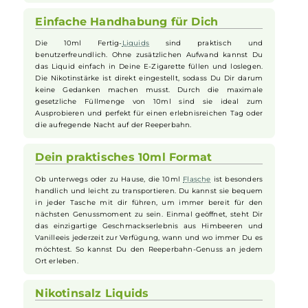
Sanfter Genuss trotz Nikotin
Ob als Umsteiger von herkömmlichen Zigaretten oder als
erfahrener
E-Zigaretten
-Nutzer, das 187 Strassenbande
Liquid
bietet dank Nikotinsalz eine sanftere Erfahrung.
Nikotinsalz sorgt dafür, dass auch bei hoher Nikotindosis der
Geschmack im Vordergrund steht und ein milder Throat Hit
erreicht wird. Dir bleibt die Freiheit, den vollen Geschmack
ohne unangenehmes Kratzen im Hals zu genießen. So kannst
Du dich voll und ganz Deinem Genussmoment widmen.
Einfache Handhabung für Dich
Die 10ml Fertig-
Liquids
sind praktisch und
benutzerfreundlich. Ohne zusätzlichen Aufwand kannst Du
das Liquid einfach in Deine E-Zigarette füllen und loslegen.
Die Nikotinstärke ist direkt eingestellt, sodass Du Dir darum
keine Gedanken machen musst. Durch die maximale
gesetzliche Füllmenge von 10ml sind sie ideal zum
Ausprobieren und perfekt für einen erlebnisreichen Tag oder
die aufregende Nacht auf der Reeperbahn.