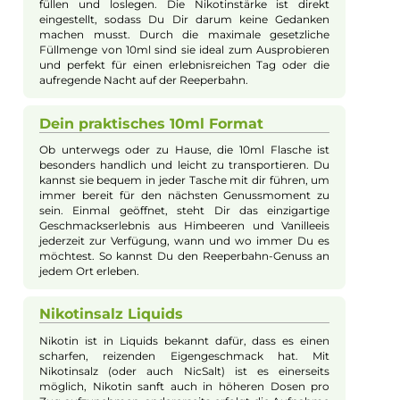
Partystimmung. Lass Dich mit jedem Zug in
Gedanken auf Hamburgs lebendige Reeperbahn
entführen.
Sanfter Genuss trotz Nikotin
Ob als Umsteiger von herkömmlichen Zigaretten
oder als erfahrener E-Zigaretten-Nutzer, das 187
Strassenbande Liquid bietet dank Nikotinsalz eine
sanftere Erfahrung. Nikotinsalz sorgt dafür, dass auch
bei hoher Nikotindosis der Geschmack im
Vordergrund steht und ein milder Throat Hit erreicht
wird. Dir bleibt die Freiheit, den vollen Geschmack
ohne unangenehmes Kratzen im Hals zu genießen. So
kannst Du dich voll und ganz Deinem
Genussmoment widmen.
Einfache Handhabung für Dich
Die 10ml Fertig-Liquids sind praktisch und
benutzerfreundlich. Ohne zusätzlichen Aufwand
kannst Du das Liquid einfach in Deine E-Zigarette