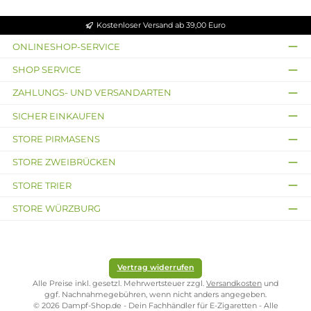
Nikotinsalz (oder auch NicSalt) ist es einerseits
möglich, Nikotin sanft auch in höheren Dosen pro
Zug aufzunehmen, andererseits erfolgt die Aufnahme
des Nikotins schneller als gewohnt. Natürlich ist bei
höheren Nikotingehalten darauf zu achten, dass es
weniger Züge braucht um die gleiche
Nikotinaufnahme zu erreichen.
Lieferumfang
1x 187 Strassenbande Reeperbahn Nikotinsalz-Liquid 10 ml
Einordnung nach CLP-Verordnung
H301: Giftig bei Verschlucken. H412: Schädlich
für Wasserorganismen, mit langfristiger
Wirkung. Enthält Nikotinlävulinat, 2-
Isopropyl-N,2,3-trimethylbutyramide.
Gefahr
Infos zum Hersteller