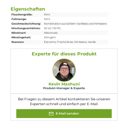
Lieferumfang
1x 187 Strassenbande Reeperbahn Nikotinsalz-Liquid 10 ml
Einordnung nach CLP-Verordnung
H301: Giftig bei Verschlucken. H412:
Schädlich für Wasserorganismen, mit
langfristiger Wirkung. Enthält
Gefahr
Nikotinlävulinat, 2-Isopropyl-N,2,3-
trimethylbutyramide.
Eigenschaften
Flaschengröße:
10ml
Füllmenge:
10ml
Geschmacksrichtung:
Kombination aus kühlem Vanilleeis und Himbeere
Mischungsverhältnis:
50 VG / 50 PG
Nikotinart:
Nikotinsalz
Nikotingehalt:
20mg/ml