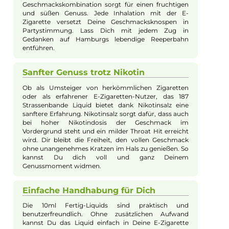
Tauchen Sie ein in das pulsierende Nachtleben der Reeperbah
mit dem 187 Strassenbande Nikotinsalz-Liquid. Dieses 10ml
Liquid vereint den köstlichen Geschmack sommerlich-süßer
Himbeeren und sahnigen Vanilleeises, abgerundet durch eine
subtile Alkoholnote, zu einem unvergesslichen Dessertgenuss
Die belebende Kühle verstärkt das Dampferlebnis und entführ
Sie mit jedem Zug auf eine geschmackliche Reise durch
Hamburgs berühmteste Meile. Entwickelt mit Nikotinsalz, biet
dieses Liquid einen sanften Throat Hit und eine effiziente
Nikotinaufnahme, ideal für alle Umsteiger und Nutzer von Po
Systemen. Genießen Sie eine ausgelassene Party Ihrer
Geschmacksnerven, die direkt in Ihrer E-Zigarette stattfindet.
Ein Geschmackserlebnis der
Extraklasse
Mit dem 187 Strassenbande Reeperbahn Nikotinsalz-
Liquid erlebst Du ein unvergleichliches
Geschmackserlebnis. Der perfekte Mix aus saftigen
Himbeeren und cremigem Vanilleeis wird durch eine
dezente Alkoholnote verfeinert. Diese
Geschmackskombination sorgt für einen fruchtigen
und süßen Genuss. Jede Inhalation mit der E-
Zigarette versetzt Deine Geschmacksknospen in