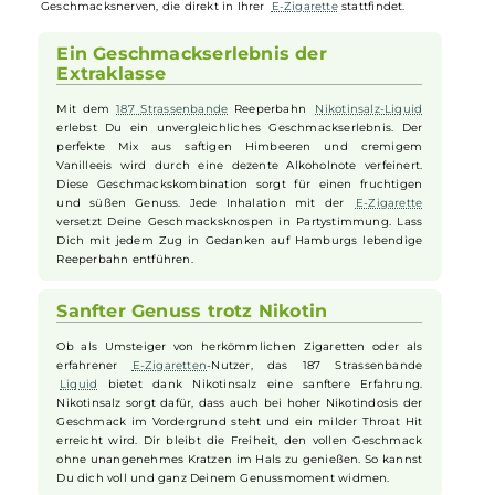
vereint den köstlichen Geschmack sommerlich-süßer Himbeeren
und sahnigen Vanilleeises, abgerundet durch eine subtile
Alkoholnote, zu einem unvergesslichen Dessertgenuss. Die beleben
Kühle verstärkt das Dampferlebnis und entführt Sie mit jedem Zug
auf eine geschmackliche Reise durch Hamburgs berühmteste Meile
Entwickelt mit Nikotinsalz, bietet dieses
Liquid
einen sanften Throa
Hit und eine effiziente Nikotinaufnahme, ideal für alle Umsteiger un
Nutzer von Pod-Systemen. Genießen Sie eine ausgelassene Party Ihr
Geschmacksnerven, die direkt in Ihrer
E-Zigarette
stattfindet.
Ein Geschmackserlebnis der
Extraklasse
Mit dem
187 Strassenbande
Reeperbahn
Nikotinsalz-Liquid
erlebst Du ein unvergleichliches Geschmackserlebnis. Der
perfekte Mix aus saftigen Himbeeren und cremigem
Vanilleeis wird durch eine dezente Alkoholnote verfeinert.
Diese Geschmackskombination sorgt für einen fruchtigen
und süßen Genuss. Jede Inhalation mit der
E-Zigarette
versetzt Deine Geschmacksknospen in Partystimmung. Lass
Dich mit jedem Zug in Gedanken auf Hamburgs lebendige
Reeperbahn entführen.