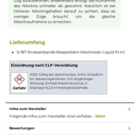
füllen und loslegen. Die Nikotinstärke ist direkt
eingestellt, sodass Du Dir darum keine Gedanken
machen musst. Durch die maximale gesetzliche
Füllmenge von 10ml sind sie ideal zum Ausprobieren
und perfekt für einen erlebnisreichen Tag oder die
aufregende Nacht auf der Reeperbahn.
Dein praktisches 10ml Format
Ob unterwegs oder zu Hause, die 10ml Flasche ist
besonders handlich und leicht zu transportieren. Du
kannst sie bequem in jeder Tasche mit dir führen, um
immer bereit für den nächsten Genussmoment zu
sein. Einmal geöffnet, steht Dir das einzigartige
Geschmackserlebnis aus Himbeeren und Vanilleeis
jederzeit zur Verfügung, wann und wo immer Du es
möchtest. So kannst Du den Reeperbahn-Genuss an
jedem Ort erleben.
Nikotinsalz Liquids
Nikotin ist in Liquids bekannt dafür, dass es einen
scharfen, reizenden Eigengeschmack hat. Mit