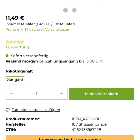
Regulärer Preis:
11,49 €
Inhalt:
10 Milliliter
(114,90 € / 100 Milliliter)
Preise inkl. MwSt. zzgl. Versandkosten
Durchschnittliche Bewertung von 5 von 5 Sternen
1 Bewertung
Sofort versandfertig.
Versand morgen
bei Zahlungseingang bis 13:00 Uhr.
auswählen
Nikotingehalt
20mg/ml
Produkt Anzahl: Gib den gewünschten Wert ein oder benutze die Schaltflächen um die 
In den Warenkorb
Zum Merkzettel hinzufügen