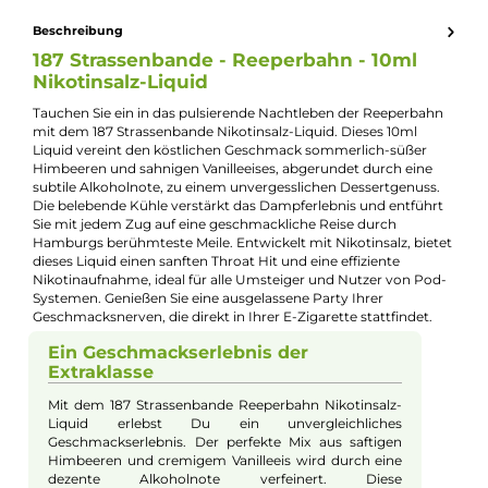
Nuancen:
Eiscreme
, Frische Brise
, Himbeere
, Vanille
Experte für dieses Produkt
Kevin Maxhuni
Produkt-Manager & Experte
Bei Fragen zu diesem Artikel kontaktieren Sie unseren
Experten schnell und einfach per E-Mail:
E-Mail senden
Beschreibung
187 Strassenbande - Reeperbahn - 10ml
Nikotinsalz-Liquid