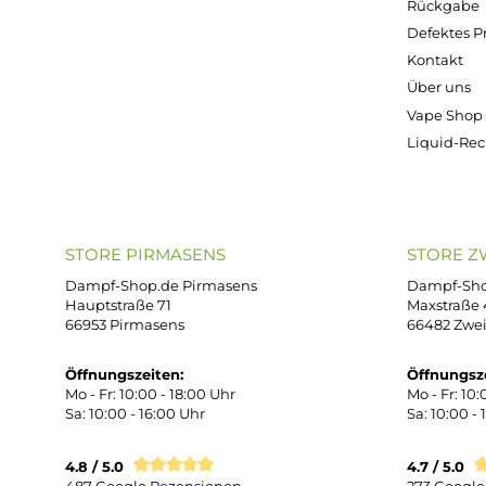
Ab 8,90 €
Kostenloser Versand ab 39,00 Euro
ONLINESHOP-SERVICE
SH
Unterstützung und Beratung unter:
Imp
AG
support@dampf-shop.de
Dat
Mo. - Fr. 11:00 - 18:00 Uhr
Ver
Wid
Rüc
Def
Kon
Übe