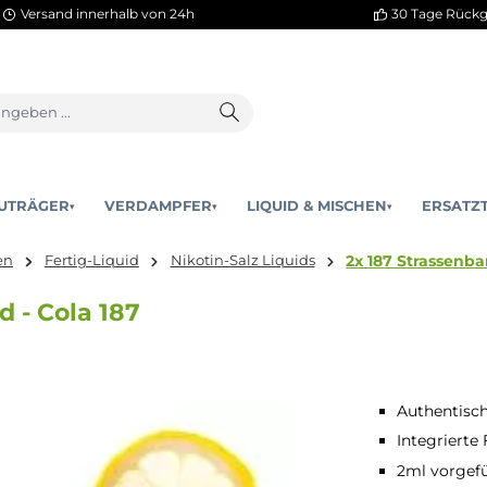
Versand innerhalb von 24h
AKKUTRÄGER
VERDAMPFER
LIQUID & MISCHEN
▾
▾
2x 18
& Mischen
Fertig-Liquid
Nikotin-Salz Liquids
d Pod - Cola 187
Authentisc
Integrierte
2ml vorgefül