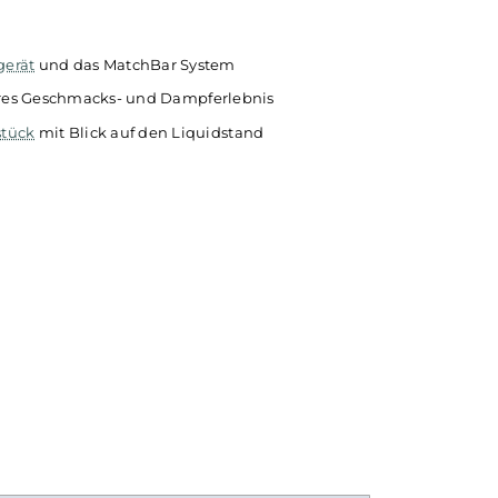
 angenehme
ideal für unterwegs. Du brauchst nic
 So genießt
einfach einsetzen und loslegen. So has
ondern auch
Lieblings-Variante der Cola 187 bei dir, eg
d
Basisgerät
und das MatchBar System
ntensiveres Geschmacks- und Dampferlebnis
Mundstück
mit Blick auf den Liquidstand