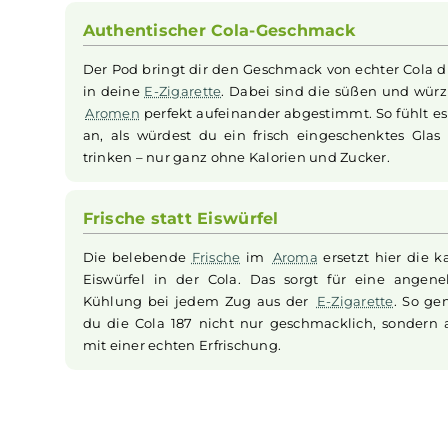
zu genießen, die durch ihre würzigen und süße
ein intensives Dampferlebnis, während das tra
Nikotinkonzentration von 20mg/ml bieten die
Cola
erlebbar macht. Die magnetische Fixierun
besonders komfortabel. Geliefert wird das Set m
Authentischer Cola-Geschmack
Der Pod bringt dir den Geschmack von echter 
in deine
E-Zigarette
. Dabei sind die süßen u
Aromen
perfekt aufeinander abgestimmt. So fü
an, als würdest du ein frisch eingeschenkte
trinken – nur ganz ohne Kalorien und Zucker.
Frische statt Eiswürfel
Die belebende
Frische
im
Aroma
ersetzt hier