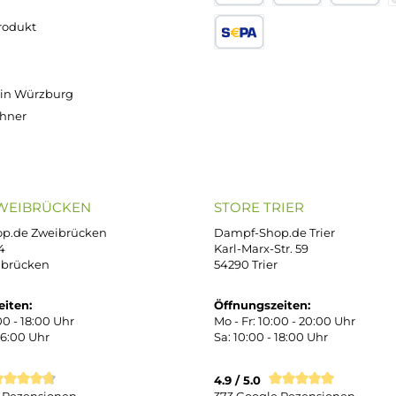
Versand innerhalb von 24h
OP SERVICE
ZAHLUNGS- U
ressum
B
iDEAL
Klarna R
enschutz
PAY WITH KLARNA
sand & Zahlung
errufsbelehrung
kgabe
Später bezahlen
Google
ektes Produkt
takt
SEPA Lastschrift
r uns