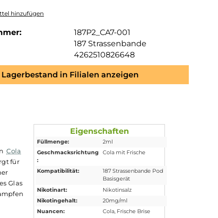
tel hinzufügen
mmer:
187P2_CA7-001
187 Strassenbande
4262510826648
Lagerbestand in Filialen anzeigen
Eigenschaften
Füllmenge:
2ml
den und kühlen
Cola