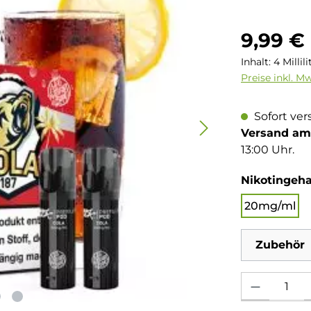
Regulärer Pre
9,99 €
Inhalt:
4 Millil
Preise inkl. M
Sofort ver
Versand am 
13:00 Uhr.
Nikotingeha
20mg/ml
Zubehör
Produkt Anzahl: 