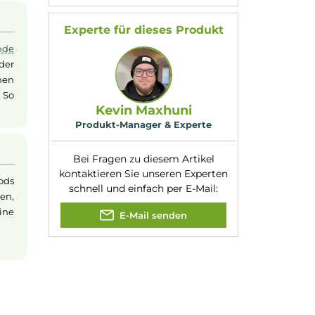
Geschmacksrichtung
Cola mit Frische
:
r Mesh
Coil
sorgt für
Kompatibilität:
187 Strassenbande
licht. Mit einer
Basisgerät
 eingeschenktes Glas
Nikotinart:
Nikotinsalz
ch macht das Dampfen
Nikotingehalt:
20mg/ml
uid
enthalten.
Nuancen:
Cola
, Frische Brise
h
Experte für dieses Produk
7 Strassenbande
setzen. Dank der
cher und können
ie leer sind. So
Kevin Maxhuni
.
Produkt-Manager & Experte
Bei Fragen zu diesem Artikel
kontaktieren Sie unseren Expert
ng sind die Pods
schnell und einfach per E-Mail: