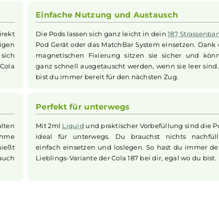
n Noten besonders authentisch wirkt. Der integrierte Freso
nsparente
Mundstück
einen Blick auf den Liquidstand ermög
Pods
eine belebende
Frische
, die den Genuss wie ein frisch
g sorgt für einen sicheren Halt und der einfache Austaus
it zwei vorgefüllten Pods, die jeweils 2,0ml
Nikotinsalz-Liq
Einfache Nutzung und Austausc
Cola direkt
Die Pods lassen sich ganz leicht in dein
18
nd würzigen
Pod Gerät oder das MatchBar System ein
hlt es sich
magnetischen Fixierung sitzen sie si
s Glas Cola
ganz schnell ausgetauscht werden, wenn s
bist du immer bereit für den nächsten Zug
Perfekt für unterwegs
 die kalten
Mit 2ml
Liquid
und praktischer Vorbefüllu