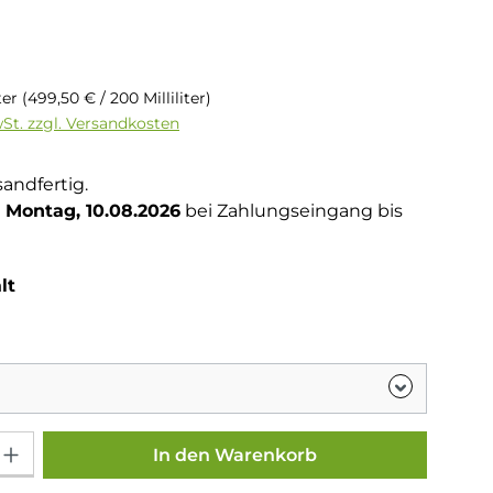
is:
iter
(499,50 € / 200 Milliliter)
wSt. zzgl. Versandkosten
sandfertig.
Montag, 10.08.2026
bei Zahlungseingang bis
auswählen
lt
Gib den gewünschten Wert ein oder benutze die Schaltflächen um die Anza
In den Warenkorb