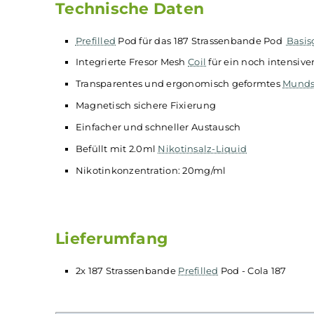
Eiswürfel in der Cola. Das sorgt für eine
Kühlung bei jedem Zug aus der
E-Zigarette
.
du die Cola 187 nicht nur geschmacklich, s
mit einer echten Erfrischung.
Technische Daten
Prefilled
Pod für das 187 Strassenbande Po
Integrierte Fresor Mesh
Coil
für ein noch i
Transparentes und ergonomisch geformtes
Magnetisch sichere Fixierung
Einfacher und schneller Austausch
Befüllt mit 2.0ml
Nikotinsalz-Liquid