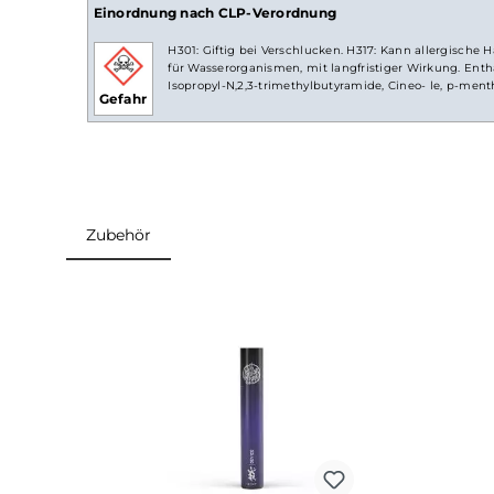
Nikotinkonzentration: 20mg/ml
Lieferumfang
2x 187 Strassenbande
Prefilled
Pod - Cola 18
Einordnung nach CLP-Verordnung
H301: Giftig bei Verschlucken. H317: Kann all
für Wasserorganismen, mit langfristiger Wirkun
Isopropyl-N,2,3-trimethylbutyramide, Cineo- le
Gefahr