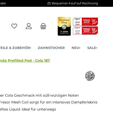
30 Tage Rückgabe
Bequemer Kauf a
ERSATZTEILE & ZUBEHÖR
ZAHNSTOCHER
NE
▾
▾
7 Strassenbande Prefilled Pod - Cola 187
her Cola Geschmack mit süß-würzigen Noten
 Fresor Mesh Coil sorgt für ein intensives Dampferlebnis
ltes Liquid. Ideal für unterwegs