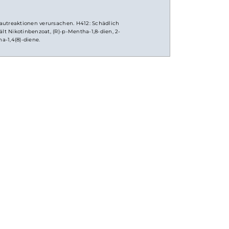
7
ergische Hautreaktionen verursachen. H412: Schädlich
g. Enthält Nikotinbenzoat, (R)-p-Mentha-1,8-dien, 2-
, p-mentha-1,4(8)-diene.