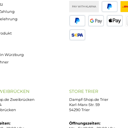
2,99 €
2,99 €
Versand innerhalb von 24h
OP SERVICE
ZAHLUNGS- U
ressum
B
iDEAL
Klarna R
enschutz
PAY WITH KLARNA
sand & Zahlung
errufsbelehrung
kgabe
Später bezahlen
Google
ektes Produkt
takt
SEPA Lastschrift
r uns