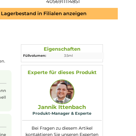
4056911114851
Lagerbestand in Filialen anzeigen
Eigenschaften
Füllvolumen:
3.5ml
zbereit machen.
Experte für dieses Produk
rleicht und kann