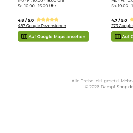
Vap
Liq
STORE PIRMASENS
ST
Dampf-Shop.de Pirmasens
Dam
Hauptstraße 71
Max
66953 Pirmasens
664
Öffnungszeiten:
Öff
Mo - Fr: 10:00 - 18:00 Uhr
Mo -
Sa: 10:00 - 16:00 Uhr
Sa: 
4.8 / 5.0
4.7 
487 Google Rezensionen
273
Auf Google Maps ansehen