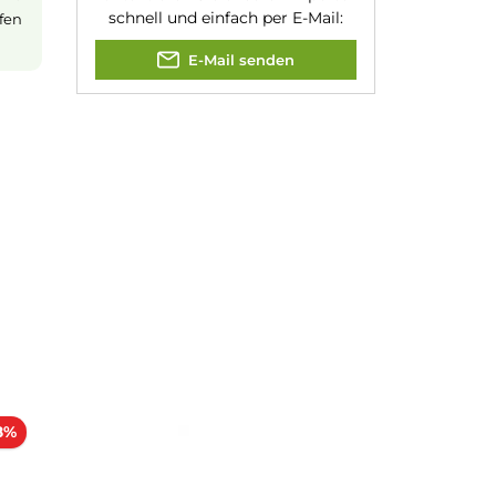
dass Sie schnell
Jannik Ittenbach
Produkt-Manager & Experte
Bei Fragen zu diesem Artikel
kontaktieren Sie unseren Expert
Ersatzglas eine
schnell und einfach per E-Mail:
 lange dampfen
E-Mail senden