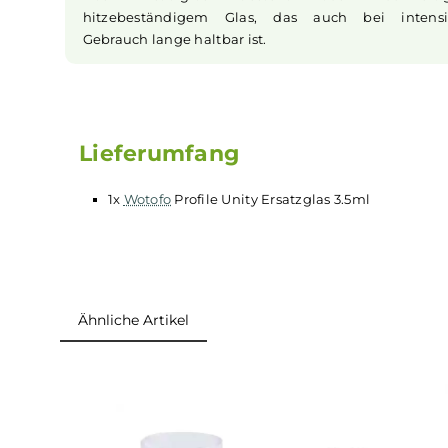
Verdampfer
entworfen und passt perfekt, soda
keine Gedanken über Undichtigkeiten mache
Robustes Material
Das Ersatzglas besteht aus hochw
hitzebeständigem Glas, das auch bei i
Gebrauch lange haltbar ist.
Lieferumfang
1x
Wotofo
Profile Unity Ersatzglas 3.5ml