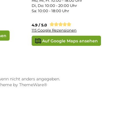
STORE WÜRZBURG
ier
Dampf-Shop.de Würzburg
Gerberstraße 11
97070 Würzburg
Öffnungszeiten:
0:00 Uhr
Mo, Mi, Fr: 10:00 - 18:00 Uhr
Uhr
Di, Do: 10:00 - 20:00 Uhr
Sa: 10:00 - 18:00 Uhr
sionen
4.9 / 5.0
115 Google Rezensionen
e Maps ansehen