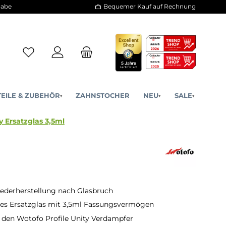
30 Tage Rückgabe
Bequemer Kauf a
ERSATZTEILE & ZUBEHÖR
ZAHNSTOCHER
NE
▾
▾
Profile Unity Ersatzglas 3,5ml
ederherstellung nach Glasbruch
es Ersatzglas mit 3,5ml Fassungsvermögen
 den Wotofo Profile Unity Verdampfer