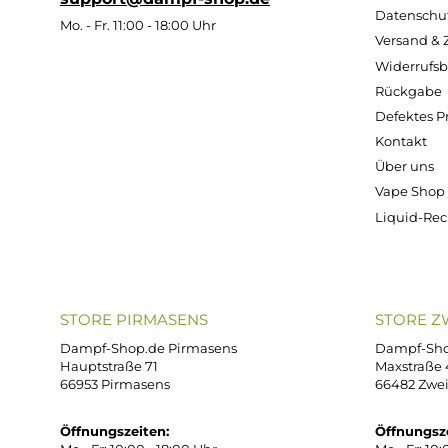
3,99 €
3,39 €
Kostenloser Versand ab 39,00 Euro
ONLINESHOP-SERVICE
SH
Unterstützung und Beratung unter:
Imp
AG
support@dampf-shop.de
Dat
Mo. - Fr. 11:00 - 18:00 Uhr
Ver
Wid
Rüc
Def
Kon
Übe