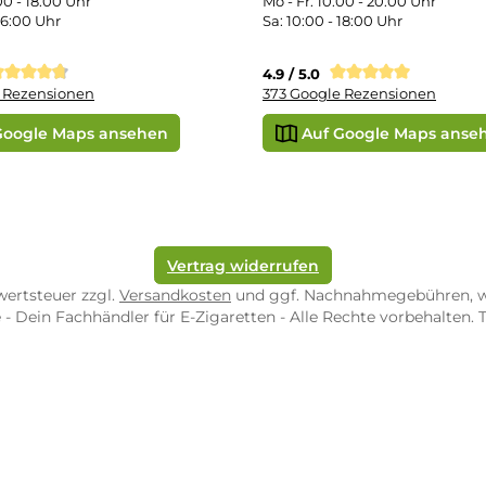
e Shop in Würzburg
uid-Rechner
ORE ZWEIBRÜCKEN
STORE TRIER
pf-Shop.de Zweibrücken
Dampf-Shop.de Tr
straße 4
Karl-Marx-Str. 59
82 Zweibrücken
54290 Trier
nungszeiten:
Öffnungszeiten:
 Fr: 10:00 - 18:00 Uhr
Mo - Fr: 10:00 - 2
10:00 - 16:00 Uhr
Sa: 10:00 - 18:00 
/ 5.0
4.9 / 5.0
 Google Rezensionen
373 Google Rezen
Auf Google Maps ansehen
Auf Googl