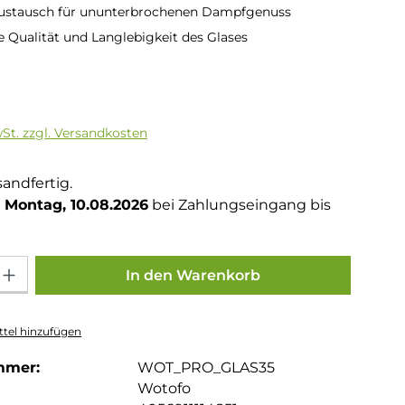
Austausch für ununterbrochenen Dampfgenuss
e Qualität und Langlebigkeit des Glases
is:
wSt. zzgl. Versandkosten
sandfertig.
Montag, 10.08.2026
bei Zahlungseingang bis
Gib den gewünschten Wert ein oder benutze die Schaltflächen um die Anza
In den Warenkorb
tel hinzufügen
mmer:
WOT_PRO_GLAS35
Wotofo