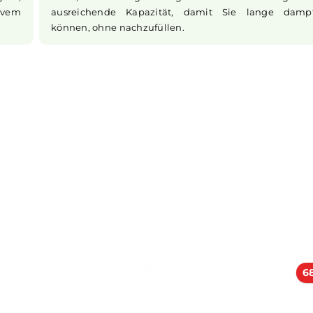
ss Sie sich
in wenigen Minuten erledigt werden, so
n müssen.
wieder dampfen können.
Ausreichende Kapazität
ertigem,
Mit 3,5ml Fassungsvermögen bietet das 
ntensivem
ausreichende Kapazität, damit Sie
können, ohne nachzufüllen.