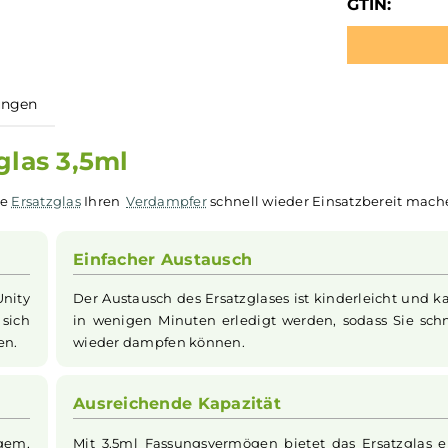
GTIN:
ewertungen
atzglas 3,5ml
 Profile
Ersatzglas
Ihren
Verdampfer
schnell wieder Einsat
Einfacher Austausch
ofile Unity
Der Austausch des Ersatzglases ist kinde