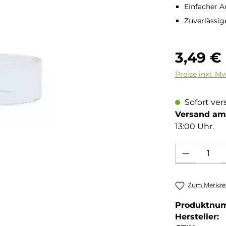
Einfacher 
Zuverlässig
Regulärer Pre
3,49 €
Preise inkl. M
Sofort ver
Versand am 
13:00 Uhr.
Produkt Anzahl: 
Zum Merkzet
Produktnu
Hersteller: