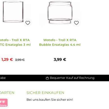
68%
 PCTG
Wotofo - Troll X RTA
Wotofo - Troll X RT
 ml
PCTG Ersatzglas 3 ml
Bubble Ersatzglas 4.4