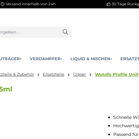
Versand innerhalb von 24h
AKKUTRÄGER
VERDAMPFER
LIQUID & MISCHEN
▾
▾
Wotofo 
Ersatzteile & Zubehör
Ersatzteile
Gläser
as 3,5ml
Schnelle Wi
Hochwertig
Passend für