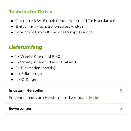
Im Lieferumfang sind neben dem Kriemhild RMC auch ein
passender Coil Rod, zwei Elektroden-Plates und weiteres
Zubehör enthalten. Die gewöhnlichen Verdampferköpfe für d
Kriemhild Tankverdampfer werden entsorgt, so bald die Watt
ihre Saugfähigkeit eingebüßt hat und die Geschmackstreue de
Wicklung nachlässt. Bei der Rebuildable Meshed Coil müssen
hingegen nur Mesh und Watte gewechselt werden. Dadurch
spart der Nutzer Geld und reduziert das Müllaufkommen. Da d
Wickeln der RMC-Einheit schnell von der Hand geht, ist der
Zeitaufwand kaum größer als bei einem normalen Coil-Wechse
Achtung: Meshstreifen und Watte müssen separat erworben
werden und sind nicht im Lieferumfang enthalten.
Technische Daten
Optionale RBA-Einheit für den Kriemhild Tank Verdampfer
Einfach mit Meshstreifen selbst wickeln
Schont die Umwelt und das Dampf-Budget
Lieferumfang