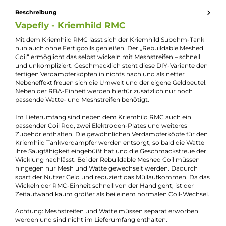
Lieferumfang
1 x
Vapefly
Kriemhild RMC
1 x
Vapefly
Kriemhild RMC Coil Rod
2 x Elektroden (positiv)
4 x Silikonringe
4 x O-Ringe
Beschreibung
Vapefly - Kriemhild RMC
Mit dem Kriemhild RMC lässt sich der Kriemhild Subohm-Tan
nun auch ohne Fertigcoils genießen. Der „Rebuildable Meshed
Coil“ ermöglicht das selbst wickeln mit Meshstreifen – schnell
und unkompliziert. Geschmacklich steht diese DIY-Variante d
fertigen Verdampferköpfen in nichts nach und als netter
Nebeneffekt freuen sich die Umwelt und der eigene Geldbeute
Neben der RBA-Einheit werden hierfür zusätzlich nur noch
passende Watte- und Meshstreifen benötigt.