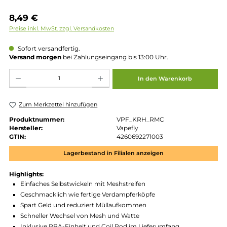
Regulärer Preis:
8,49 €
Preise inkl. MwSt. zzgl. Versandkosten
Sofort versandfertig.
Versand morgen
bei Zahlungseingang bis 13:00 Uhr.
Produkt Anzahl: Gib den gewünschten Wert ein oder benutze die Schaltflächen um die 
In den Warenkorb
Zum Merkzettel hinzufügen
Produktnummer:
VPF_KRH_RMC
Hersteller:
Vapefly
GTIN:
4260692271003
Lagerbestand in Filialen anzeigen
Highlights: