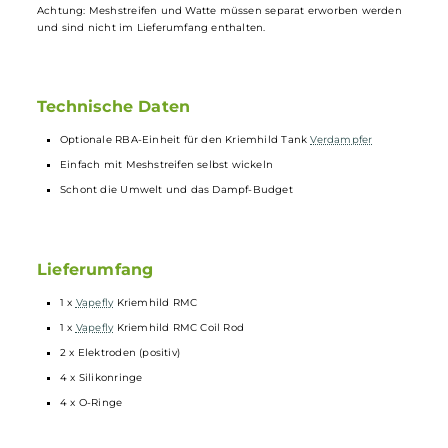
werden entsorgt, so bald die
Watte
ihre Saugfähigkeit eingebüßt ha
und die Geschmackstreue der Wicklung nachlässt. Bei der
Rebuildable Meshed Coil müssen hingegen nur Mesh und Watte
gewechselt werden. Dadurch spart der Nutzer Geld und reduziert da
Müllaufkommen. Da das Wickeln der RMC-Einheit schnell von der
Hand geht, ist der Zeitaufwand kaum größer als bei einem normale
Coil-Wechsel.
Achtung: Meshstreifen und Watte müssen separat erworben werden
und sind nicht im Lieferumfang enthalten.
Technische Daten
Optionale RBA-Einheit für den Kriemhild Tank
Verdampfer
Einfach mit Meshstreifen selbst wickeln
Schont die Umwelt und das Dampf-Budget