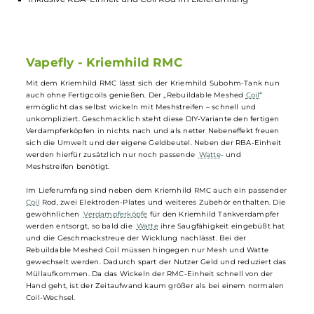
Einfaches Selbstwickeln mit Meshstreifen
Geschmacklich wie fertige Verdampferköpfe
Spart Geld und reduziert Müllaufkommen
Schneller Wechsel von Mesh und Watte
Inklusive RBA-Einheit und Coil Rod im Lieferumfang
Vapefly - Kriemhild RMC
Mit dem Kriemhild RMC lässt sich der Kriemhild Subohm-Tank nun
auch ohne Fertigcoils genießen. Der „Rebuildable Meshed
Coil
“
ermöglicht das selbst wickeln mit Meshstreifen – schnell und
unkompliziert. Geschmacklich steht diese DIY-Variante den fertigen
Verdampferköpfen in nichts nach und als netter Nebeneffekt freuen
sich die Umwelt und der eigene Geldbeutel. Neben der RBA-Einheit
werden hierfür zusätzlich nur noch passende
Watte
- und
Meshstreifen benötigt.
Im Lieferumfang sind neben dem Kriemhild RMC auch ein passende
Coil
Rod, zwei Elektroden-Plates und weiteres Zubehör enthalten. Di
gewöhnlichen
Verdampferköpfe
für den Kriemhild Tankverdampfer