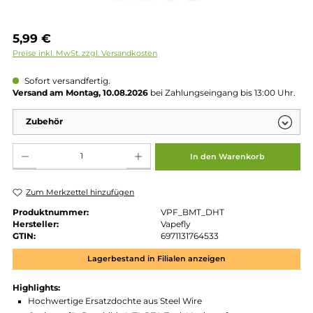
Regulärer Preis:
5,99 €
Preise inkl. MwSt. zzgl. Versandkosten
Sofort versandfertig.
Versand am Montag, 10.08.2026
bei Zahlungseingang bis 13:00 
Zubehör
Produkt Anzahl: Gib den gewünschten Wert ein oder benutze die Schaltflächen um die 
In den Warenkorb
Zum Merkzettel hinzufügen
Produktnummer:
VPF_BMT_DHT
Hersteller:
Vapefly
GTIN:
6971131764533