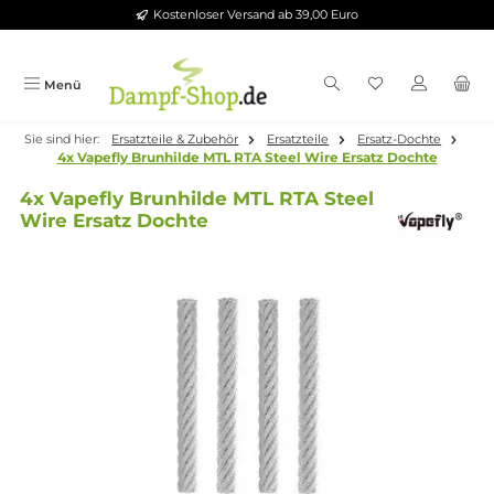
Kostenloser Versand ab 39,00 Euro
Zum Hauptinhalt springen
Menü
Sie sind hier:
Ersatzteile & Zubehör
Ersatzteile
Ersatz-Dochte
4x Vapefly Brunhilde MTL RTA Steel Wire Ersatz Dochte
4x Vapefly Brunhilde MTL RTA Steel
Wire Ersatz Dochte
Bildergalerie überspringen