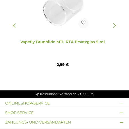
Produktgalerie überspringen
Zubehör
Vapefly Brunhilde MTL RTA Ersatzglas 5 ml