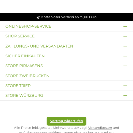
Vandy
Vandy Vape
3x Vandy
Vape Kylin
Kylin M AIO -
Vape BIIO
M Aio
RBA
Mesh
Ersatzpod
Selbstwickel-
Ersatz-Pod
Pod
Ab 11,95 €
Ab 27,95 €
Ab 9,99 €