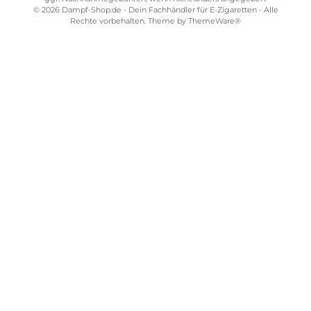
Kostenloser Versand ab 39,00 Euro
ONLINESHOP-SERVICE
SHOP SERVICE
ZAHLUNGS- UND VERSANDARTEN
SICHER EINKAUFEN
STORE PIRMASENS
STORE ZWEIBRÜCKEN
STORE TRIER
STORE WÜRZBURG
Vertrag widerrufen
Alle Preise inkl. gesetzl. Mehrwertsteuer zzgl.
Versandkosten
und
ggf. Nachnahmegebühren, wenn nicht anders angegeben.