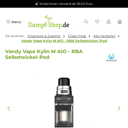
Kostenloser Versand ab 39,00 Euro
Zum Hauptinhalt springen
Menü
Sie sind hier:
Ersatzteile & Zubehör
Ersatz-Pods
Alle Herstelle
Vandy Vape Kylin M AIO - RBA Selbstwickel-Pod
Vandy Vape Kylin M AIO - RBA
Selbstwickel-Pod
Bildergalerie überspringen