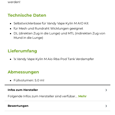
E-Mail senden
Beschreibung
Vandy Vape Kylin M AIO - RBA
Selbstwickel-Pod
Mit der Vandy Vape Kylin M AIO RBA, einer rebuildable Base fo
Atomizers, kann das beliebte Vandy Vape Kylin M AIO Kit nun
auch mit eigenen Wicklungen ausgestattet und betrieben
werden!
Technische Daten
Selbstwicklerbase für Vandy Vape Kylin M AIO Kit
für Mesh und Rundraht Wicklungen geeignet
DL (direkten Zug in die Lunge) und MTL (indirekten Zug v
Mund in die Lunge)