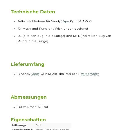
Vandy Vape Kylin M AIO - RBA
Selbstwickel-Pod
Mit der
Vandy Vape
Kylin M AIO RBA, einer rebuildable Base for
Atomizers, kann das beliebte
Vandy Vape
Kylin M AIO Kit nun auch
mit eigenen Wicklungen ausgestattet und betrieben werden!
Technische Daten
Selbstwicklerbase für Vandy
Vape
Kylin M AIO Kit
für Mesh und Rundraht Wicklungen geeignet
DL (direkten Zug in die Lunge) und MTL (indirekten Zug von
Mund in die Lunge)
Lieferumfang
1x Vandy
Vape
Kylin M Aio Rba Pod Tank
Verdampfer