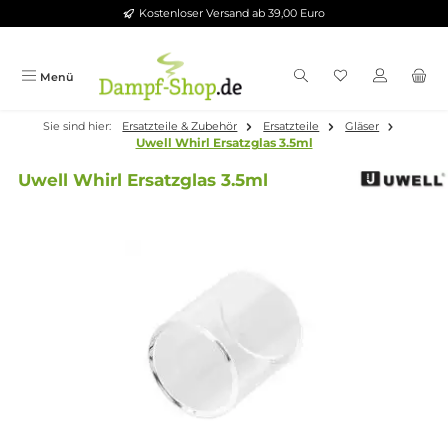
Kostenloser Versand ab 39,00 Euro
Zum Hauptinhalt springen
Menü
Sie sind hier:
Ersatzteile & Zubehör
Ersatzteile
Gläser
Uwell Whirl Ersatzglas 3.5ml
Uwell Whirl Ersatzglas 3.5ml
Bildergalerie überspringen