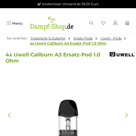
Kostenloser Versand ab 39,00 Euro
Zum Hauptinhalt springen
Menü
Sie sind hier:
Ersatzteile & Zubehör
Ersatz-Pods
Uwell - Pods
4x Uwell Caliburn A3 Ersatz-Pod 1.0 Ohm
4x Uwell Caliburn A3 Ersatz-Pod 1.0
Ohm
Bildergalerie überspringen