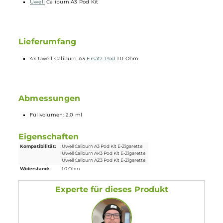
Technische Daten
Material: KA1
Meshed
Coil
Widerstand: 1.0 Ohm
Uwell
Caliburn A3 Pod Kit
Lieferumfang
4x Uwell Caliburn A3
Ersatz-Pod
1.0 Ohm
Abmessungen
Füllvolumen: 2.0 ml