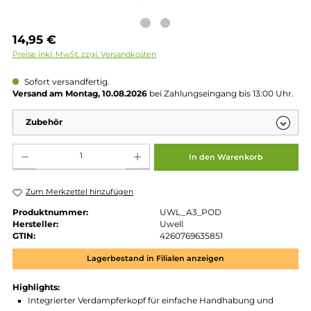
Regulärer Preis:
14,95 €
Preise inkl. MwSt. zzgl. Versandkosten
Sofort versandfertig.
Versand am Montag, 10.08.2026
bei Zahlungseingang bis 13:00 
Zubehör
Produkt Anzahl: Gib den gewünschten Wert ein oder benutze die Schaltflächen um die 
In den Warenkorb
Zum Merkzettel hinzufügen
Produktnummer:
UWL_A3_POD
Hersteller:
Uwell
GTIN:
4260769635851