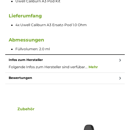
4x Uwell Caliburn A3 Ersatz-Pod 1.0 Ohm
Die Uwell Caliburn A3 Ersatz-Pod sind Ersatztanks mit
integriertem Verdampferkopf und einem Widerstand von 1.0
Ohm und einem Füllvolumen von 2.0 ml.
Technische Daten
Material: KA1
Meshed Coil
Widerstand: 1.0 Ohm
Uwell Caliburn A3 Pod Kit
Lieferumfang
4x Uwell Caliburn A3 Ersatz-Pod 1.0 Ohm
Abmessungen
Füllvolumen: 2.0 ml