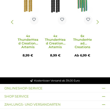
RDTA
- Gold
Schwarz
Ab
8,99 €
8,99 €
49,95 €
Produktgalerie überspringen
Ähnliche Artikel
4x
4x
6x
ThunderHea
ThunderHea
ThunderHe
d Creations
d Creations
ad