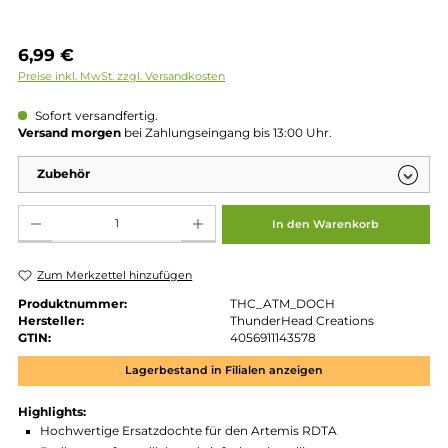
Regulärer Preis:
6,99 €
Preise inkl. MwSt. zzgl. Versandkosten
Sofort versandfertig.
Versand morgen
bei Zahlungseingang bis 13:00 Uhr.
Zubehör
Produkt Anzahl: Gib den gewünschten Wert ein oder benutze die Schaltflächen um die 
In den Warenkorb
Zum Merkzettel hinzufügen
Produktnummer:
THC_ATM_DOCH
Hersteller:
ThunderHead Creations
GTIN:
4056911143578