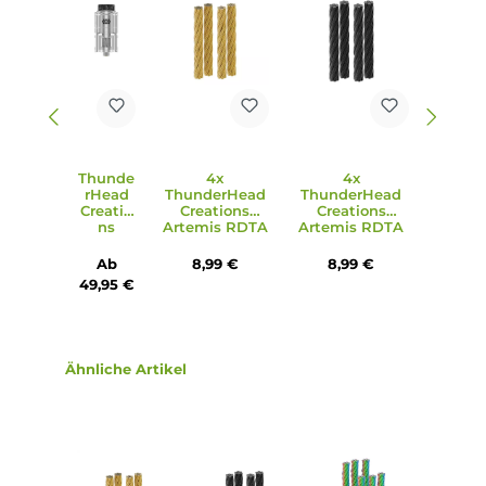
Produktgalerie überspringen
Zubehör
Ausverkauft
Thunde
4x
4x
rHead
ThunderHead
ThunderHead
Creatio
Creations
Creations
ns
Artemis RDTA
Artemis RDTA
Artemis
Ersatz-Dochte
Ersatz-Dochte -