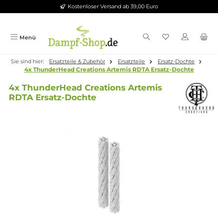
Kostenloser Versand ab 39,00 Euro
Zum Hauptinhalt springen
Menü
Sie sind hier:
Ersatzteile & Zubehör
Ersatzteile
Ersatz-Dochte
4x ThunderHead Creations Artemis RDTA Ersatz-Dochte
4x ThunderHead Creations Artemis
RDTA Ersatz-Dochte
Bildergalerie überspringen