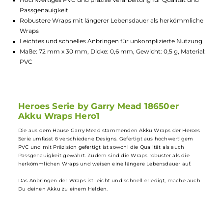
Lagerbestand in Filialen anzeigen
Highlights:
6 verschiedene Designs für individuelle Akku-Gestaltung
Hochwertiges PVC und präzise Verarbeitung für Qualität un
Passgenauigkeit
Robustere Wraps mit längerer Lebensdauer als herkömmlic
Wraps
Leichtes und schnelles Anbringen für unkomplizierte Nutzu
Maße: 72 mm x 30 mm, Dicke: 0,6 mm, Gewicht: 0,5 g, Materi
PVC
Heroes Serie by Garry Mead 18650er
Akku Wraps Hero1
Die aus dem Hause Garry Mead stammenden Akku Wraps der Heroe
Serie umfasst 6 verschiedene Designs. Gefertigt aus hochwertigem
PVC und mit Präzision gefertigt ist sowohl die Qualität als auch