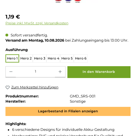
Regulärer Preis:
1,19 €
Preise inkl. MwSt. zzgl. Versandkosten
Sofort versandfertig.
Versand am Montag, 10.08.2026
bei Zahlungseingang bis 13:00 
auswählen
Ausführung
Hero 1
Hero 2
Hero 3
Hero 4
Hero 5
Hero 6
Produkt Anzahl: Gib den gewünschten Wert ein oder benutze die Schaltflächen um die 
In den Warenkorb
Zum Merkzettel hinzufügen
Produktnummer:
GMD_SRS-001
Hersteller:
Sonstige