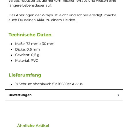
Beschreibung
Heroes Serie by Garry Mead 18650er Akku
Wraps Hero1
Die aus dem Hause Garry Mead stammenden Akku Wraps der
Heroes Serie umfasst 6 verschiedene Designs. Gefertigt aus
hochwertigem PVC und mit Präzision gefertigt ist sowohl die
Qualität als auch Passgenauigkeit gewährt. Zudem sind die
Wraps robuster als die herkömmlichen Wraps und weisen ein
längere Lebensdauer auf.
Das Anbringen der Wraps ist leicht und schnell erledigt, mach
auch Du deinen Akku zu einem Helden.
Technische Daten
Maße: 72 mm x 30 mm
Dicke: 0,6 mm
Gewicht: 0,5 g
Material: PVC