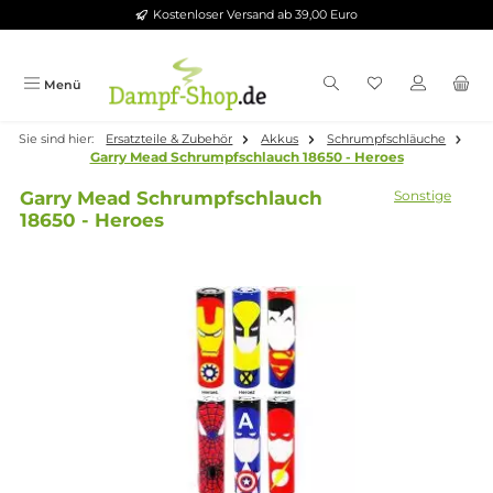
Kostenloser Versand ab 39,00 Euro
Zum Hauptinhalt springen
Menü
Sie sind hier:
Ersatzteile & Zubehör
Akkus
Schrumpfschläuch
Garry Mead Schrumpfschlauch 18650 - Heroes
Garry Mead Schrumpfschlauch
Sonsti
18650 - Heroes
Bildergalerie überspringen