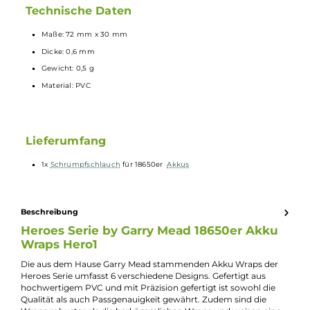
Passgenauigkeit gewährt. Zudem sind die Wraps robuster als die
herkömmlichen Wraps und weisen eine längere Lebensdauer auf.
Das Anbringen der Wraps ist leicht und schnell erledigt, mache auc
Du deinen Akku zu einem Helden.
Technische Daten
Maße: 72 mm x 30 mm
Dicke: 0,6 mm
Gewicht: 0,5 g
Material: PVC
Lieferumfang
1x
Schrumpfschlauch
für 18650er
Akkus