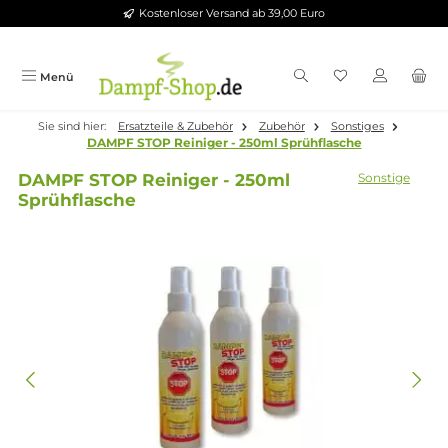
Kostenloser Versand ab 39,00 Euro
Zum Hauptinhalt springen
Menü
Sie sind hier:
Ersatzteile & Zubehör
Zubehör
Sonstiges
DAMPF STOP Reiniger - 250ml Sprühflasche
DAMPF STOP Reiniger - 250ml
Sonsti
Sprühflasche
Bildergalerie überspringen