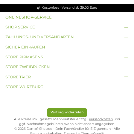
8x HPVC
Vapesoon Universal
Isolierscheiben
Silikon
ø17 mm für 18650
Staubschutzkappe für
Zellen
Verdampfer
0,99 €
Ab 1,49 €
Kostenloser Versand ab 39,00 Euro
ONLINESHOP-SERVICE
SHOP SERVICE
ZAHLUNGS- UND VERSANDARTEN
SICHER EINKAUFEN