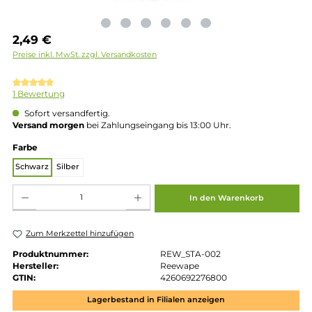
Regulärer Preis:
2,49 €
Preise inkl. MwSt. zzgl. Versandkosten
Durchschnittliche Bewertung von 5 von 5 Sternen
1 Bewertung
Sofort versandfertig.
Versand morgen
bei Zahlungseingang bis 13:00 Uhr.
auswählen
Farbe
Schwarz
Silber
Produkt Anzahl: Gib den gewünschten Wert ein oder benutze die Schaltflächen um die 
In den Warenkorb
Zum Merkzettel hinzufügen