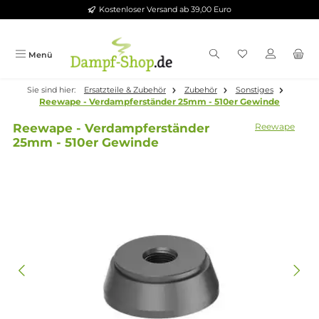
Kostenloser Versand ab 39,00 Euro
Zum Hauptinhalt springen
Menü
Sie sind hier:
Ersatzteile & Zubehör
Zubehör
Sonstiges
Reewape - Verdampferständer 25mm - 510er Gewinde
Reewape - Verdampferständer
Reewa
25mm - 510er Gewinde
Bildergalerie überspringen