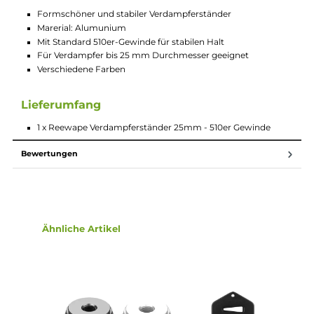
510er Gewinde
Der Reewape Verdampferständer aus Aluminium sieht in sein
verschiedenen, schicken Lackierungen nicht nur toll aus,
sondern bietet dank seines 510er-Gewindes allen Verdampfern
bis zu einem Durchmesser von 25 mm einen sicheren Halt un
einen perfekten Aufbewahrungsplatz. Der formschöne
Verdampferständer besitzt aufgrund seiner Formgebung und
seines Eigengewichts eine hohe Stabilität und einen sicheren
Stand.
Technische Daten
Formschöner und stabiler Verdampferständer
Marerial: Alumunium
Mit Standard 510er-Gewinde für stabilen Halt
Für Verdampfer bis 25 mm Durchmesser geeignet
Verschiedene Farben
Lieferumfang