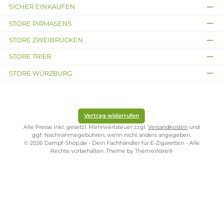
Liquid Key
Reewape -
Verdampferständer 25mm -
510er Gewinde
3,99 €
Ab 2,49 €
Kostenloser Versand ab 39,00 Euro
ONLINESHOP-SERVICE
SHOP SERVICE
ZAHLUNGS- UND VERSANDARTEN
SICHER EINKAUFEN
STORE PIRMASENS
STORE ZWEIBRÜCKEN