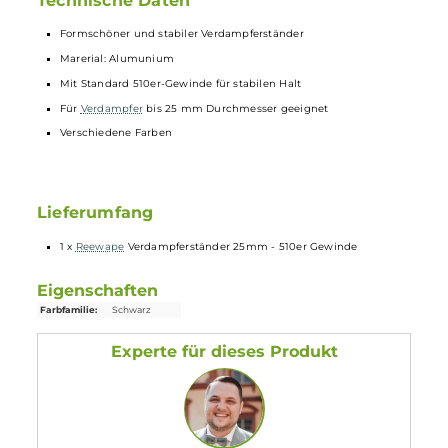
Durchmesser von 25 mm einen sicheren Halt und einen perfekten
Aufbewahrungsplatz. Der formschöne Verdampferständer besitzt
aufgrund seiner Formgebung und seines Eigengewichts eine hohe
Stabilität und einen sicheren Stand.
Technische Daten
Formschöner und stabiler Verdampferständer
Marerial: Alumunium
Mit Standard 510er-Gewinde für stabilen Halt
Für
Verdampfer
bis 25 mm Durchmesser geeignet
Verschiedene Farben
Lieferumfang
1 x
Reewape
Verdampferständer 25mm - 510er Gewinde