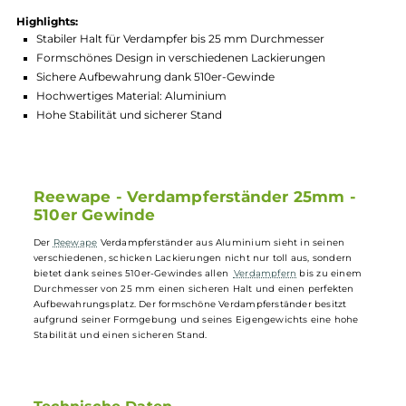
Produktnummer:
REW_STA-002
Hersteller:
Reewape
GTIN:
4260692276800
Lagerbestand in Filialen anzeigen
Highlights:
Stabiler Halt für Verdampfer bis 25 mm Durchmesser
Formschönes Design in verschiedenen Lackierungen
Sichere Aufbewahrung dank 510er-Gewinde
Hochwertiges Material: Aluminium
Hohe Stabilität und sicherer Stand
Reewape - Verdampferständer 25mm -
510er Gewinde
Der
Reewape
Verdampferständer aus Aluminium sieht in seinen
verschiedenen, schicken Lackierungen nicht nur toll aus, sondern
bietet dank seines 510er-Gewindes allen
Verdampfern
bis zu einem