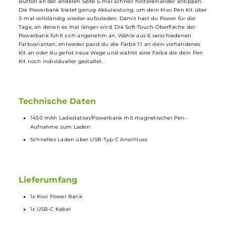
Mit der
Kiwi
Powerbank kannst du dein
Kiwi
Pen Kit jederzeit
unterwegs laden. Du möchtest während des Ladens nicht auf das
genüssliche Dampfen verzichten? Das musst du auch nicht, die
Powerbank mit Ihren 1450 mAh ist ergonomisch geformt und dank
“Passthrough“ kannst du problemlos während des Ladens weiter
dampfen. Um dein Kiwi Pen Kit aufzuladen, musst du es einfach
seitlich an die Vertiefung halten, die internen Magnete halten das Ki
in Position. Um den Ladevorgang zu starten, einfach den Touch
Button an der anderen Seite 5-mal schnell hintereinander antippen.
Die Powerbank bietet genug Akkuleistung, um dein Kiwi Pen Kit üb
3-mal vollständig wieder aufzuladen. Damit hast du Power für die
Tage, an denen es mal länger wird. Die Soft-Touch-Oberfläche der
Powerbank fühlt sich angenehm an. Wähle aus 6 verschiedenen
Farbvarianten, entweder passt du die Farbe 1:1 an dein vorhandenes
Kit an oder du gehst neue Wege und wählst eine Farbe die dein Pen
Kit noch individueller gestaltet.
Technische Daten
1450 mAh Ladestation/Powerbank mit magnetischer Pen-
Aufnahme zum Laden