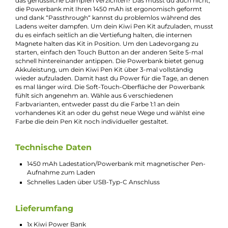
Bei Fragen zu diesem Artikel kontaktieren Sie unseren
Experten schnell und einfach per E-Mail:
E-Mail senden
Beschreibung
Kiwi - Power Bank
Mit der Kiwi Powerbank kannst du dein Kiwi Pen Kit jederzeit
unterwegs laden. Du möchtest während des Ladens nicht auf
das genüssliche Dampfen verzichten? Das musst du auch nich
die Powerbank mit Ihren 1450 mAh ist ergonomisch geformt
und dank “Passthrough“ kannst du problemlos während des
Ladens weiter dampfen. Um dein Kiwi Pen Kit aufzuladen, mu
du es einfach seitlich an die Vertiefung halten, die internen
Magnete halten das Kit in Position. Um den Ladevorgang zu
starten, einfach den Touch Button an der anderen Seite 5-mal
schnell hintereinander antippen. Die Powerbank bietet genug
Akkuleistung, um dein Kiwi Pen Kit über 3-mal vollständig
wieder aufzuladen. Damit hast du Power für die Tage, an den
es mal länger wird. Die Soft-Touch-Oberfläche der Powerbank