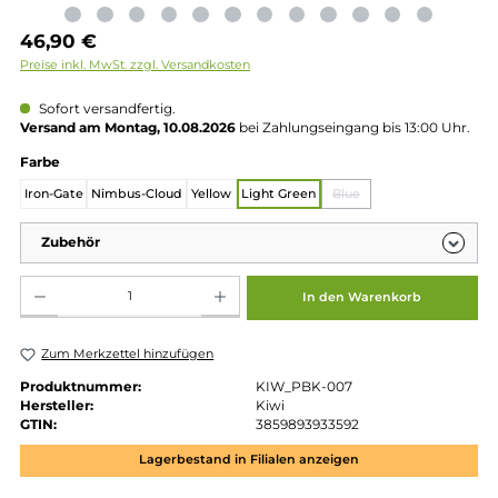
Regulärer Preis:
46,90 €
Preise inkl. MwSt. zzgl. Versandkosten
Sofort versandfertig.
Versand am Montag, 10.08.2026
bei Zahlungseingang bis 13:00 
auswählen
Farbe
Iron-Gate
Nimbus-Cloud
Yellow
Light Green
Blue
(Diese Option ist zu
Zubehör
Produkt Anzahl: Gib den gewünschten Wert ein oder benutze die Schaltflächen um die 
In den Warenkorb
Zum Merkzettel hinzufügen
Produktnummer:
KIW_PBK-007