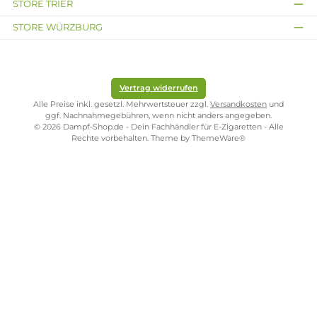
Bank
Kit E-Zigarette
Cap
Filter
Ab 46,90 €
Ab 4,49 €
3,99 €
Kostenloser Versand ab 39,00 Euro
ONLINESHOP-SERVICE
SHOP SERVICE
ZAHLUNGS- UND VERSANDARTEN
SICHER EINKAUFEN
STORE PIRMASENS
STORE ZWEIBRÜCKEN