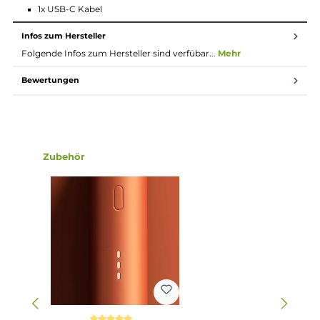
fühlt sich angenehm an. Wähle aus 6 verschiedenen
Farbvarianten, entweder passt du die Farbe 1:1 an dein
vorhandenes Kit an oder du gehst neue Wege und wählst eine
Farbe die dein Pen Kit noch individueller gestaltet.
Technische Daten
1450 mAh Ladestation/Powerbank mit magnetischer Pen
Aufnahme zum Laden
Schnelles Laden über USB-Typ-C Anschluss
Lieferumfang
1x Kiwi Power Bank
1x USB-C Kabel
Infos zum Hersteller
Folgende Infos zum Hersteller sind verfübar...
Mehr
Bewertungen