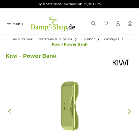
Kostenloser Versand ab 39,00 Euro
Zum Hauptinhalt springen
Menü
Sie sind hier:
Ersatzteile & Zubehör
Zubehör
Sonstiges
Kiwi - Power Bank
Kiwi - Power Bank
Bildergalerie überspringen