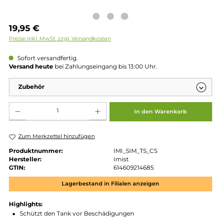
Regulärer Preis:
19,95 €
Preise inkl. MwSt. zzgl. Versandkosten
Sofort versandfertig.
Versand heute
bei Zahlungseingang bis 13:00 Uhr.
Zubehör
Produkt Anzahl: Gib den gewünschten Wert ein oder benutze die Schaltflächen um die 
In den Warenkorb
Zum Merkzettel hinzufügen
Produktnummer:
IMI_SIM_TS_CS
Hersteller:
Imist
GTIN:
614609214685