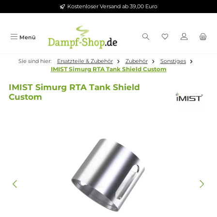
Kostenloser Versand ab 39,00 Euro
Zum Hauptinhalt springen
Menü
Sie sind hier:
Ersatzteile & Zubehör
Zubehör
Sonstiges
IMIST Simurg RTA Tank Shield Custom
IMIST Simurg RTA Tank Shield
Custom
Bildergalerie überspringen