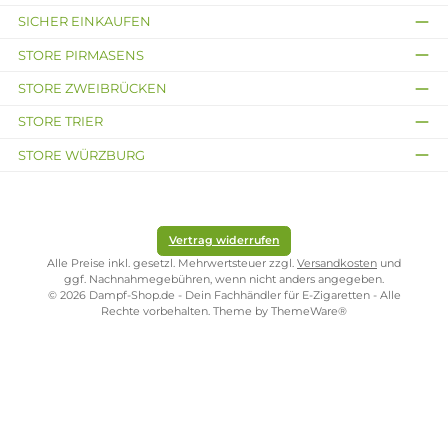
Tank Shield
Tank Shield
Tank Shield
Evolv
Star
Cross
29,95 €
29,95 €
29,95 €
Kostenloser Versand ab 39,00 Euro
ONLINESHOP-SERVICE
SHOP SERVICE
ZAHLUNGS- UND VERSANDARTEN
SICHER EINKAUFEN
STORE PIRMASENS
STORE ZWEIBRÜCKEN
STORE TRIER