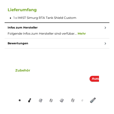
Beschreibung
IMIST Simurg RTA Tank Shield Custom
Mit dem IMIST Simurg RTA Tank Shield Custom bringt IMIST e
Tankshield auf den Markt, dass speziell für Modder und Kreativ
ist.
Lieferumfang
1 x IMIST Simurg RTA Tank Shield Custom
Infos zum Hersteller
Folgende Infos zum Hersteller sind verfübar...
Mehr
Bewertungen