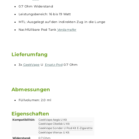
mit vorinstallierten
Verdampferkopf
und haben einen Widerstand
von 0.7 Ohm.
Technische Daten
Meshed
Coil
0.7 Ohm Widerstand
Leistungsbereich: 16 bis 19 Watt
MTL: Ausgelegt auf den indirekten Zug in die Lunge
Nachfüllbare Pod Tank
Verdampfer
Lieferumfang
3x
GeekVape
U
Ersatz-Pod
0.7 Ohm