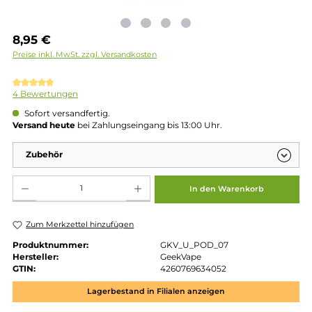
Regulärer Preis:
8,95 €
Preise inkl. MwSt. zzgl. Versandkosten
Durchschnittliche Bewertung von 5 von 5 Sternen
4 Bewertungen
Sofort versandfertig.
Versand heute
bei Zahlungseingang bis 13:00 Uhr.
Zubehör
Produkt Anzahl: Gib den gewünschten Wert ein oder benutze die Schaltflächen um die 
In den Warenkorb
Zum Merkzettel hinzufügen
Produktnummer:
GKV_U_POD_07