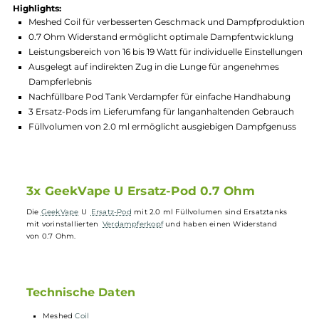
Hersteller:
GeekVape
GTIN:
4260769634052
Lagerbestand in Filialen anzeigen
Highlights:
Meshed Coil für verbesserten Geschmack und Dampfproduk
0.7 Ohm Widerstand ermöglicht optimale Dampfentwicklu
Leistungsbereich von 16 bis 19 Watt für individuelle Einstellu
Ausgelegt auf indirekten Zug in die Lunge für angenehmes
Dampferlebnis
Nachfüllbare Pod Tank Verdampfer für einfache Handhabun
3 Ersatz-Pods im Lieferumfang für langanhaltenden Gebrau
Füllvolumen von 2.0 ml ermöglicht ausgiebigen Dampfgenu
3x GeekVape U Ersatz-Pod 0.7 Ohm
Die
GeekVape
U
Ersatz-Pod
mit 2.0 ml Füllvolumen sind Ersatztank