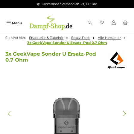
Kostenloser Versand ab 39,00 Euro
Zum Hauptinhalt springen
Menü
Sie sind hier:
Ersatzteile & Zubehör
Ersatz-Pods
Alle Herstelle
3x GeekVape Sonder U Ersatz-Pod 0.7 Ohm
3x GeekVape Sonder U Ersatz-Pod
0.7 Ohm
Bildergalerie überspringen