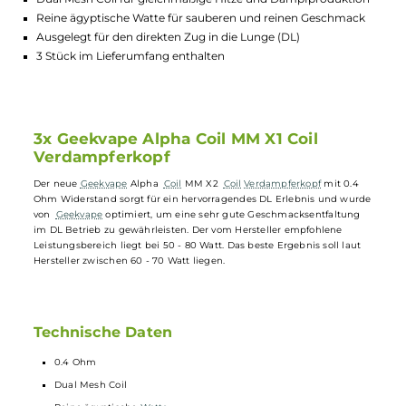
Highlights:
Hervorragendes DL-Erlebnis mit optimierter
Geschmacksentfaltung
Empfohlener Leistungsbereich: 50 - 80 Watt
Dual Mesh Coil für gleichmäßige Hitze und Dampfproduktio
Reine ägyptische Watte für sauberen und reinen Geschmack
Ausgelegt für den direkten Zug in die Lunge (DL)
3 Stück im Lieferumfang enthalten
3x Geekvape Alpha Coil MM X1 Coil
Verdampferkopf
Der neue
Geekvape
Alpha
Coil
MM X2
Coil
Verdampferkopf
mit 0.4
Ohm Widerstand sorgt für ein hervorragendes DL Erlebnis und wur
von
Geekvape
optimiert, um eine sehr gute Geschmacksentfaltung
im DL Betrieb zu gewährleisten. Der vom Hersteller empfohlene
Leistungsbereich liegt bei 50 - 80 Watt. Das beste Ergebnis soll laut
Hersteller zwischen 60 - 70 Watt liegen.