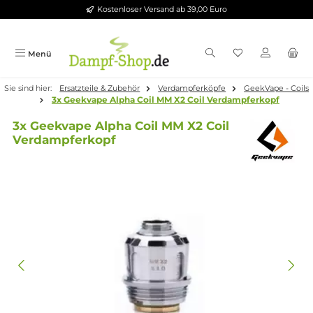
Kostenloser Versand ab 39,00 Euro
Zum Hauptinhalt springen
Menü
Sie sind hier:
Ersatzteile & Zubehör
Verdampferköpfe
GeekVape 
3x Geekvape Alpha Coil MM X2 Coil Verdampferkopf
3x Geekvape Alpha Coil MM X2 Coil
Verdampferkopf
Bildergalerie überspringen