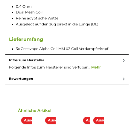
Der neue Geekvape Alpha Coil MM X2 Coil Verdampferkopf mi
0.4 Ohm Widerstand sorgt für ein hervorragendes DL Erlebnis
und wurde von Geekvape optimiert, um eine sehr gute
Geschmacksentfaltung im DL Betrieb zu gewährleisten. Der 
Hersteller empfohlene Leistungsbereich liegt bei 50 - 80 Watt.
Das beste Ergebnis soll laut Hersteller zwischen 60 - 70 Watt
liegen.
Technische Daten
0.4 Ohm
Dual Mesh Coil
Reine ägyptische Watte
Ausgelegt auf den zug direkt in die Lunge (DL)
Lieferumfang
3x Geekvape Alpha Coil MM X2 Coil Verdampferkopf
Infos zum Hersteller