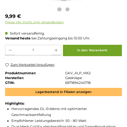
Regulärer Preis:
9,99 €
Preise inkl. MwSt. zzgl. Versandkosten
Sofort versandfertig.
Versand heute
bei Zahlungseingang bis 13:00 Uhr.
Produkt Anzahl: Gib den gewünschten Wert ein oder benutze die Schaltflächen um die 
In den Warenkorb
Zum Merkzettel hinzufügen
Produktnummer:
GKV_ALP_MX2
Hersteller:
GeekVape
GTIN:
6971894240718
Lagerbestand in Filialen anzeigen