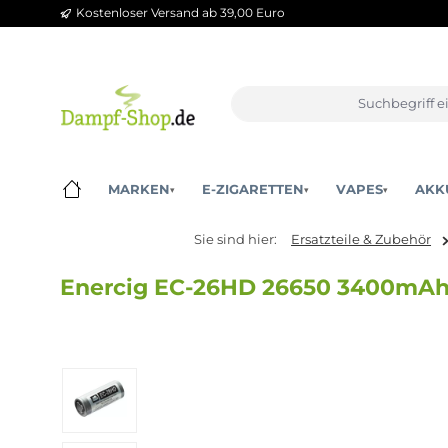
Kostenloser Versand ab 39,00 Euro
m Hauptinhalt springen
Zur Suche springen
Zur Hauptnavigation springen
MARKEN
E-ZIGARETTEN
VAPES
▾
▾
▾
Sie sind hier:
Ersatzteile & Zu
Enercig EC-26HD 26650 3400mA
Bildergalerie überspringen