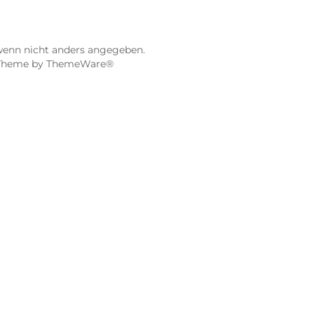
97070 Würzburg
Öffnungszeiten:
0:00 Uhr
Mo, Mi, Fr: 10:00 - 18:00 Uhr
Uhr
Di, Do: 10:00 - 20:00 Uhr
Sa: 10:00 - 18:00 Uhr
sionen
4.9 / 5.0
115 Google Rezensionen
e Maps ansehen
Auf Google Maps anse
gebühren, wenn nicht anders angegeben.
 vorbehalten. Theme by
ThemeWare®