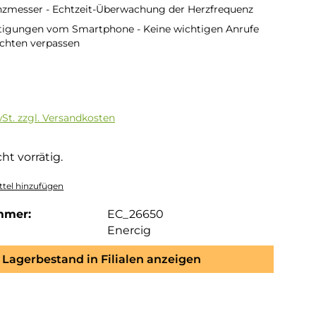
nzmesser - Echtzeit-Überwachung der Herzfrequenz
tigungen vom Smartphone - Keine wichtigen Anrufe
chten verpassen
is:
€
wSt. zzgl. Versandkosten
ht vorrätig.
tel hinzufügen
mmer:
EC_26650
Enercig
Lagerbestand in Filialen anzeigen