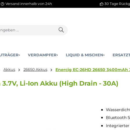
Versand innerhalb von 24h
AKKUTRÄGER
VERDAMPFER
LIQUID & MISCHEN
▾
▾
Enercig EC-26HD 26650
behör
Akkus
26650 Akkus
h 3.7V, Li-Ion Akku (High Drain -
Wasserdicht
Bluetooth 5
Integrierte