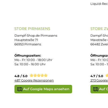
AG
support@dampf-shop.de
Dat
Mo. - Fr. 11:00 - 18:00 Uhr
Ver
Wid
Rüc
Def
Kon
Übe
Vap
Liq
STORE PIRMASENS
ST
Dampf-Shop.de Pirmasens
Dam
Hauptstraße 71
Max