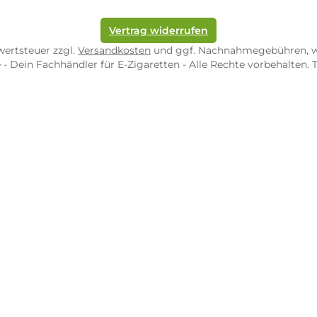
82 Zweibrücken
54290 Trier
nungszeiten:
Öffnungszeiten:
 Fr: 10:00 - 18:00 Uhr
Mo - Fr: 10:00 - 2
10:00 - 16:00 Uhr
Sa: 10:00 - 18:00 
/ 5.0
4.9 / 5.0
 Google Rezensionen
373 Google Rezen
Auf Google Maps ansehen
Auf Googl
Vertrag widerrufen
l. Mehrwertsteuer zzgl.
Versandkosten
und ggf. Nachnahme
op.de - Dein Fachhändler für E-Zigaretten - Alle Rechte