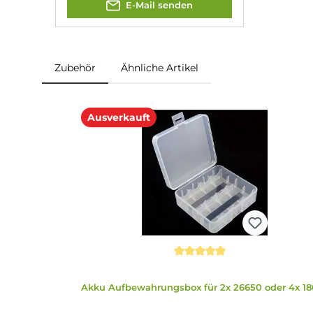
Produkt-Manager & Experte
Bei Fragen zu diesem Artikel
kontaktieren Sie unseren Experten
schnell und einfach per E-Mail:
E-Mail senden
Zubehör
Ähnliche Artikel
Produktgalerie überspringen
Ausverkauft