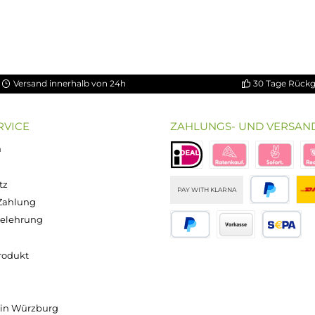
5 Sternen
r 4x 18650
Versand innerhalb von 24h
OP SERVICE
ZAHLUNGS- U
ressum