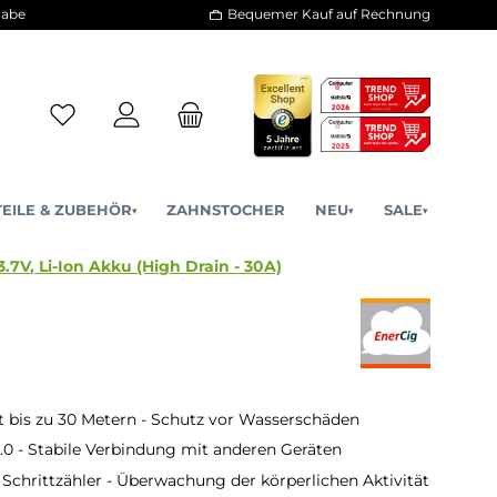
30 Tage Rückgabe
Bequemer Kauf a
ERSATZTEILE & ZUBEHÖR
ZAHNSTOCHER
NE
▾
▾
 3400mAh 3.7V, Li-Ion Akku (High Drain - 30A)
 30A)
 bis zu 30 Metern - Schutz vor Wasserschäden
.0 - Stabile Verbindung mit anderen Geräten
r Schrittzähler - Überwachung der körperlichen Aktivität