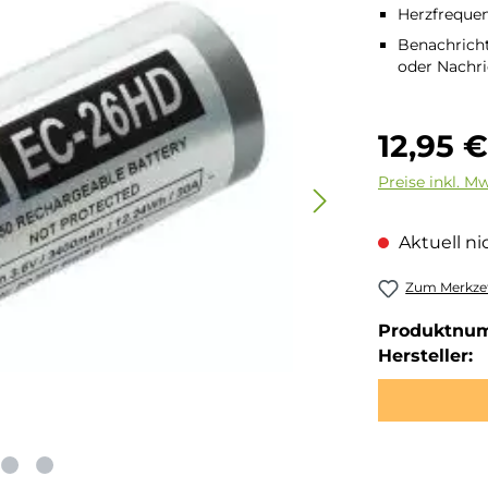
Herzfreque
Benachrich
oder Nachri
Regulärer Pre
12,95 
Preise inkl. M
Aktuell nic
Zum Merkzet
Produktnu
Hersteller: