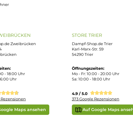
B
iDEAL
Klarna R
enschutz
PAY WITH KLARNA
sand & Zahlung
errufsbelehrung
kgabe
Später bezahlen
Vorkass
ektes Produkt
takt
r uns
e Shop in Würzburg
uid-Rechner
ORE ZWEIBRÜCKEN
STORE TRIER
pf-Shop.de Zweibrücken
Dampf-Shop.de Tr
straße 4
Karl-Marx-Str. 59