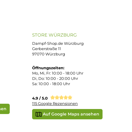
atenkauf
Klarna Sofortüberweisung
Klarna Rechnung
PayPal
DHL Paket (Eigenhändig)
e
SEPA Lastschrift
STORE WÜRZBURG
ier
Dampf-Shop.de Würzburg
Gerberstraße 11