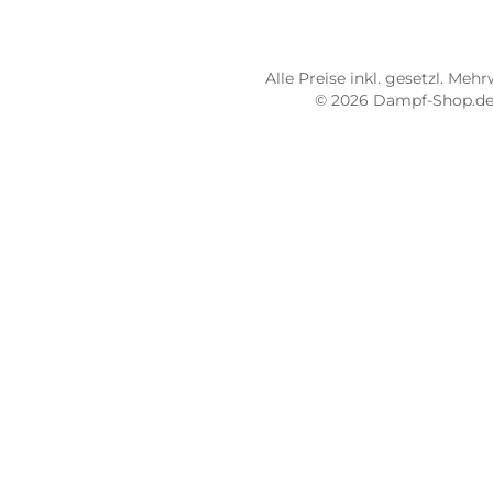
66953 Pirmasens
664
Öffnungszeiten:
Öff
Mo - Fr: 10:00 - 18:00 Uhr
Mo -
Sa: 10:00 - 16:00 Uhr
Sa: 
4.8 / 5.0
4.7 
487 Google Rezensionen
273
Auf Google Maps ansehen
Alle Preise inkl. gesetz
© 2026 Dampf-Sh