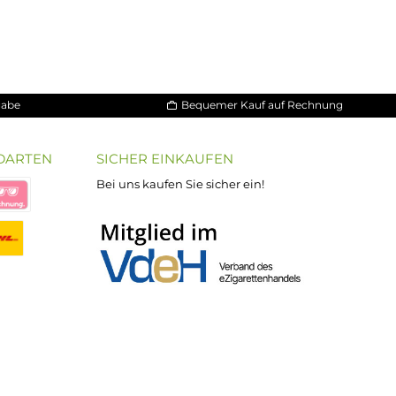
30 Tage Rückgabe
Bequemer Kauf a
ND VERSANDARTEN
SICHER EINKAUFEN
Bei uns kaufen Sie sicher ein!