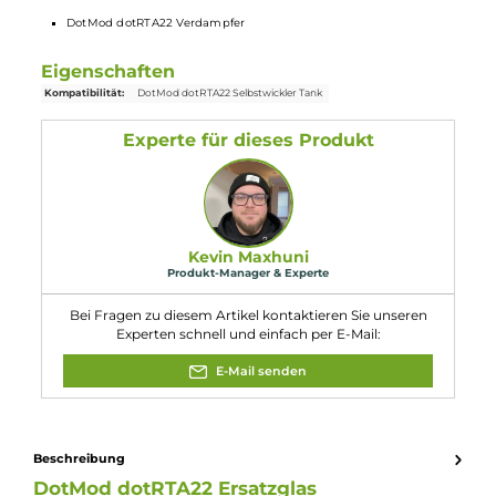
Lieferumfang
1x
DotMod
dotRTA22
Ersatzglas
Kompatibel mit
DotMod dotRTA22 Verdampfer
Eigenschaften
Kompatibilität:
DotMod dotRTA22 Selbstwickler Tank
Experte für dieses Produkt
Kevin Maxhuni
Produkt-Manager & Experte