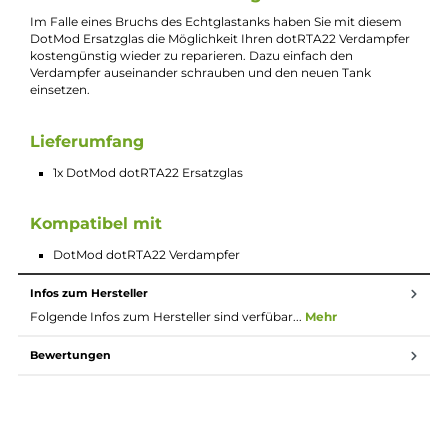
Bei Fragen zu diesem Artikel kontaktieren Sie unseren
Experten schnell und einfach per E-Mail:
E-Mail senden
Beschreibung
DotMod dotRTA22 Ersatzglas
Im Falle eines Bruchs des Echtglastanks haben Sie mit diesem
DotMod Ersatzglas die Möglichkeit Ihren dotRTA22 Verdampf
kostengünstig wieder zu reparieren. Dazu einfach den
Verdampfer auseinander schrauben und den neuen Tank
einsetzen.
Lieferumfang
1x DotMod dotRTA22 Ersatzglas
Kompatibel mit