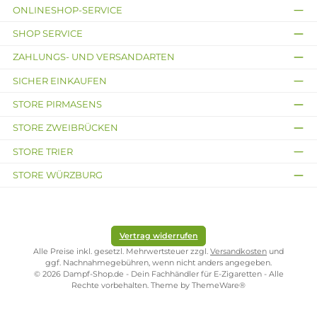
DotMod dotTank
DotMod - dotstick
Ersatzglas
Revo Ersatztank
6,99 €
Ab 7,99 €
Kostenloser Versand ab 39,00 Euro
ONLINESHOP-SERVICE
SHOP SERVICE
ZAHLUNGS- UND VERSANDARTEN