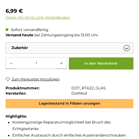
Regulärer Preis:
6,99 €
Preise inkl. MwSt. zzgl. Versandkosten
Sofort versandfertig.
Versand heute
bei Zahlungseingang bis 13:00 Uhr.
Zubehör
Produkt Anzahl: Gib den gewünschten Wert ein oder benutze die Schaltflächen um die 
In den Warenkorb
Zum Merkzettel hinzufügen
Produktnummer:
DOT_RTA22_GLAS
Hersteller:
DotMod
Lagerbestand in Filialen anzeigen