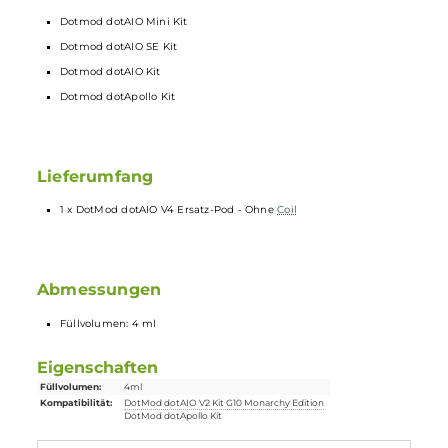
Technische Daten
4.0 ml Tankvolumen
Front-Fill mit Silikonverschluss
Gesteckte Base mit Airflow-Control
Kompatibel zu den dotCoils mit verschiedenen Widerständen fü
DL, RDL und MTL
dotAIO Tankmodul abwärtskompatibel zu früheren dotAIO
Tankversionen
Dotmod dotAIO X Kit
Dotmod dotAIO V2 Kit
Dotmod dotAIO Mini Kit
Dotmod dotAIO SE Kit
Dotmod dotAIO Kit
Dotmod dotApollo Kit
Lieferumfang