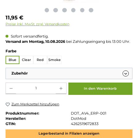
Regulärer Preis:
11,95 €
Preise inkl. MwSt. zzgl. Versandkosten
Sofort versandfertig.
Versand am Montag, 10.08.2026
bei Zahlungseingang bis 13:00 
auswählen
Farbe
Blue
Clear
Red
Smoke
Zubehör
Produkt Anzahl: Gib den gewünschten Wert ein oder benutze die Schaltflächen um die 
In den Warenkorb
Zum Merkzettel hinzufügen