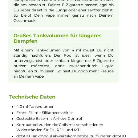
Mit dem DotMod dotAIO V4 Ersatz-Pod kannst Du
Dein Liquid ganz einfach nachfüllen. Der Pod hat eine
Öffnung auf der Vorderseite, die mit einem weichen
Silikonverschluss verschlossen ist. So kannst Du den
Pod schnell öffnen und sicher wieder verschließen,
ohne dass Liquid ausläuft.
Flexibel dank einstellbarer Luftzufuhr
Die Airflow-Control am Pod gibt Dir die Möglichkeit,
den Luftstrom genau an Deine Wünsche anzupassen.
Ob Du lieber etwas fester ziehst oder mehr Luft
möchtest – mit der einstellbaren Airflow findest Du
ganz leicht den richtigen Zugwiderstand für Deinen
Geschmack.
Kompatibel mit verschiedenen Coils
Der Ersatz-Pod ist mit vielen verschiedenen dotCoils
kompatibel. Du kannst also die Widerstände wählen,
die am besten zu Deiner E-Zigarette passen, egal ob
Du lieber direkt in die Lunge oder eher sanfter ziehst.