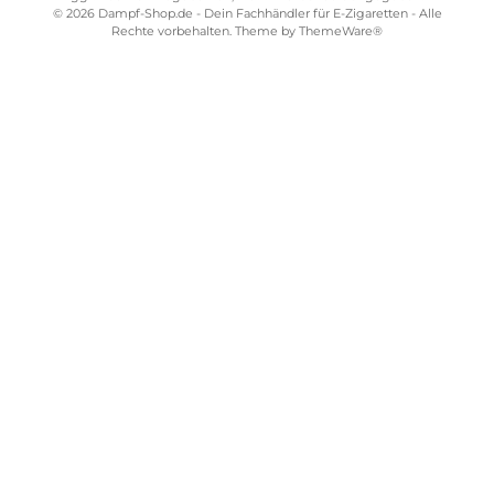
kopf
Kit
Kit
Edition
Ab 16,95 €
Ab
Ab
Ab
94,95
139,9
149,00 €
€
5 €
219,95 €
Kostenloser Versand ab 39,00 Euro
ONLINESHOP-SERVICE
SHOP SERVICE
ZAHLUNGS- UND VERSANDARTEN
SICHER EINKAUFEN
STORE PIRMASENS
STORE ZWEIBRÜCKEN
STORE TRIER