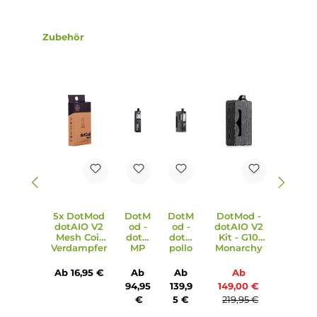
Tankversionen
Dotmod dotAIO X Kit
Dotmod dotAIO V2 Kit
Dotmod dotAIO Mini Kit
Dotmod dotAIO SE Kit
Dotmod dotAIO Kit
Dotmod dotApollo Kit
Lieferumfang
1 x DotMod dotAIO V4 Ersatz-Pod - Ohne Coil
Abmessungen
Füllvolumen: 4 ml
Infos zum Hersteller
Folgende Infos zum Hersteller sind verfübar...
Mehr
Bewertungen