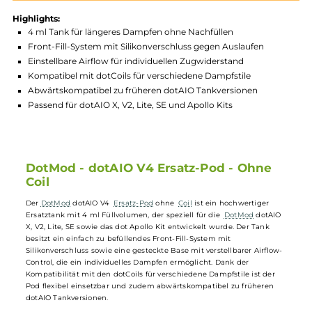
Produktnummer:
DOT_AV4_ERP-001
Hersteller:
DotMod
GTIN:
4262519672833
Lagerbestand in Filialen anzeigen
Highlights:
4 ml Tank für längeres Dampfen ohne Nachfüllen
Front-Fill-System mit Silikonverschluss gegen Auslaufen
Einstellbare Airflow für individuellen Zugwiderstand
Kompatibel mit dotCoils für verschiedene Dampfstile
Abwärtskompatibel zu früheren dotAIO Tankversionen
Passend für dotAIO X, V2, Lite, SE und Apollo Kits
DotMod - dotAIO V4 Ersatz-Pod - Ohne
Coil
Der
DotMod
dotAIO V4
Ersatz-Pod
ohne
Coil
ist ein hochwertiger
Ersatztank mit 4 ml Füllvolumen, der speziell für die
DotMod
dotAI