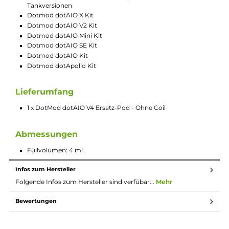
So bleibt Dein Vape immer genau nach Deinem
Geschmack.
Großes Tankvolumen für längeres
Dampfen
Mit einem Tankvolumen von 4 ml musst Du nicht
ständig nachfüllen. Der Pod ist ideal, wenn Du
unterwegs bist oder einfach länger die E-Zigarette
nutzen möchtest, ohne zwischendurch Liquid
nachfüllen zu müssen. So hast Du noch mehr Freude
an Deinem Vape.
Technische Daten
4.0 ml Tankvolumen
Front-Fill mit Silikonverschluss
Gesteckte Base mit Airflow-Control
Kompatibel zu den dotCoils mit verschiedenen
Widerständen für DL, RDL und MTL
dotAIO Tankmodul abwärtskompatibel zu früheren dotAI