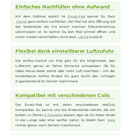
X, V2, Lite, SE sowie das dot Apollo Kit entwickelt wurde. Der Tank
besitzt ein einfach zu befüllendes Front-Fill-System mit
Silikonverschluss sowie eine gesteckte Base mit verstellbarer Airflow
Control, die ein individuelles Dampfen ermöglicht. Dank der
Kompatibilität mit den dotCoils für verschiedene Dampfstile ist der
Pod flexibel einsetzbar und zudem abwärtskompatibel zu früheren
dotAIO Tankversionen.
Einfaches Nachfüllen ohne Aufwand
Mit dem DotMod dotAIO V4
Ersatz-Pod
kannst Du Dein
Liquid
ganz einfach nachfüllen. Der Pod hat eine Öffnung auf
der Vorderseite, die mit einem weichen Silikonverschluss
verschlossen ist. So kannst Du den Pod schnell öffnen und
sicher wieder verschließen, ohne dass
Liquid
ausläuft.
Flexibel dank einstellbarer Luftzufuhr
Die Airflow-Control am Pod gibt Dir die Möglichkeit, den
Luftstrom genau an Deine Wünsche anzupassen. Ob Du
lieber etwas fester ziehst oder mehr Luft möchtest – mit der
einstellbaren Airflow findest Du ganz leicht den richtigen