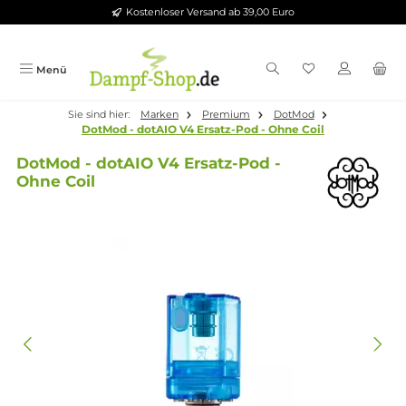
Kostenloser Versand ab 39,00 Euro
Zum Hauptinhalt springen
Menü
Sie sind hier:
Marken
Premium
DotMod
DotMod - dotAIO V4 Ersatz-Pod - Ohne Coil
DotMod - dotAIO V4 Ersatz-Pod -
Ohne Coil
Bildergalerie überspringen