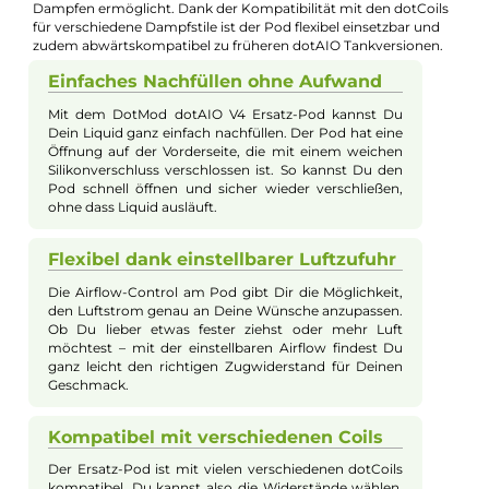
Bei Fragen zu diesem Artikel kontaktieren Sie unseren
Experten schnell und einfach per E-Mail:
E-Mail senden
Beschreibung
DotMod - dotAIO V4 Ersatz-Pod - Ohne Co
Der DotMod dotAIO V4 Ersatz-Pod ohne Coil ist ein
hochwertiger Ersatztank mit 4 ml Füllvolumen, der speziell fü
die DotMod dotAIO X, V2, Lite, SE sowie das dot Apollo Kit
entwickelt wurde. Der Tank besitzt ein einfach zu befüllendes
Front-Fill-System mit Silikonverschluss sowie eine gesteckte
Base mit verstellbarer Airflow-Control, die ein individuelles
Dampfen ermöglicht. Dank der Kompatibilität mit den dotCoi
für verschiedene Dampfstile ist der Pod flexibel einsetzbar und
zudem abwärtskompatibel zu früheren dotAIO Tankversionen
Einfaches Nachfüllen ohne Aufwand