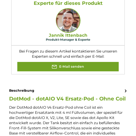
1 x DotMod dotAIO V4 Ersatz-Pod - Ohne
Coil
Abmessungen
Füllvolumen: 4 ml
Eigenschaften
Füllvolumen:
4ml
Kompatibilität:
DotMod dotAIO V2 Kit G10 Monarchy Edition
DotMod dotApollo Kit
Experte für dieses Produkt
Jannik Ittenbach
Produkt-Manager & Experte