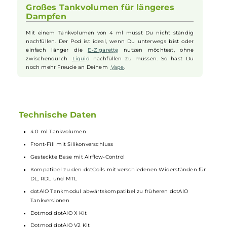
Zugwiderstand für Deinen Geschmack.
Kompatibel mit verschiedenen Coils
Der Ersatz-Pod ist mit vielen verschiedenen dotCoils
kompatibel. Du kannst also die Widerstände wählen, die am
besten zu Deiner
E-Zigarette
passen, egal ob Du lieber direkt
in die Lunge oder eher sanfter ziehst. So bleibt Dein
Vape
immer genau nach Deinem Geschmack.
Großes Tankvolumen für längeres
Dampfen
Mit einem Tankvolumen von 4 ml musst Du nicht ständig
nachfüllen. Der Pod ist ideal, wenn Du unterwegs bist oder
einfach länger die
E-Zigarette
nutzen möchtest, ohne
zwischendurch
Liquid
nachfüllen zu müssen. So hast Du
noch mehr Freude an Deinem
Vape
.