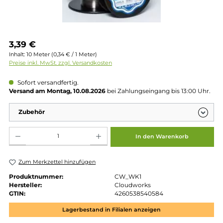
Regulärer Preis:
3,39 €
Inhalt:
10 Meter
(0,34 € / 1 Meter)
Preise inkl. MwSt. zzgl. Versandkosten
Sofort versandfertig.
Versand am Montag, 10.08.2026
bei Zahlungseingang bis 13:00 
Zubehör
Produkt Anzahl: Gib den gewünschten Wert ein oder benutze die Schaltflächen um die 
In den Warenkorb
Zum Merkzettel hinzufügen
Produktnummer:
CW_WK1