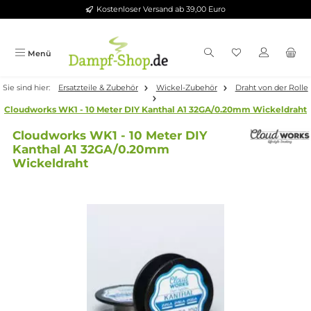
Kostenloser Versand ab 39,00 Euro
Zum Hauptinhalt springen
Menü
Sie sind hier:
Ersatzteile & Zubehör
Wickel-Zubehör
Draht von d
Cloudworks WK1 - 10 Meter DIY Kanthal A1 32GA/0.20mm Wicke
Cloudworks WK1 - 10 Meter DIY
Kanthal A1 32GA/0.20mm
Wickeldraht
Bildergalerie überspringen