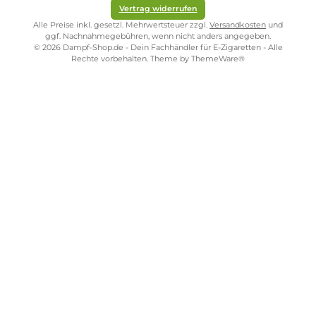
ONLINESHOP-SERVICE
SHOP SERVICE
ZAHLUNGS- UND VERSANDARTEN
SICHER EINKAUFEN
STORE PIRMASENS
STORE ZWEIBRÜCKEN
STORE TRIER
STORE WÜRZBURG
Vertrag widerrufen
Alle Preise inkl. gesetzl. Mehrwertsteuer zzgl.
Versandkosten
und
ggf. Nachnahmegebühren, wenn nicht anders angegeben.
© 2026 Dampf-Shop.de - Dein Fachhändler für E-Zigaretten - Alle
Rechte vorbehalten. Theme by
ThemeWare®