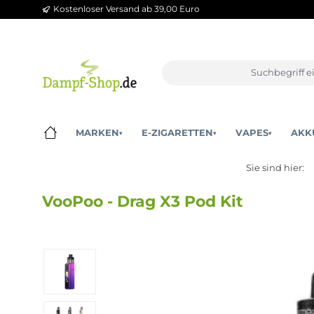
Kostenloser Versand ab 39,00 Euro
m Hauptinhalt springen
Zur Suche springen
Zur Hauptnavigation springen
MARKEN
E-ZIGARETTEN
VAPES
▾
▾
▾
Sie sind
VooPoo - Drag X3 Pod Kit
Bildergalerie überspringen