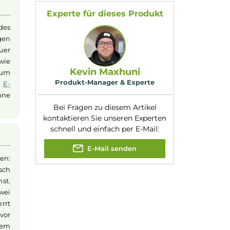
Coils
ein
Eigenschaften:
Einsteigerfreundli
chen Soft-Leder-
Füllvolumen:
5ml
für
Einsteiger
als
Maximale Leistung:
80W
utzfunktionen runden
Zugverhalten:
Direct-Lung
, Mout
to-Lung
, Restricted
Direct-Lung
feld
Experte für dieses Produk
ie Steuerung des
alle wichtigen
g und Zugdauer
iert ähnlich wie
Kevin Maxhuni
ppe einfach, um
Produkt-Manager & Experte
nnst Du Deine
E-
anpassen, ohne
Bei Fragen zu diesem Artikel
kontaktieren Sie unseren Expert
schnell und einfach per E-Mail: