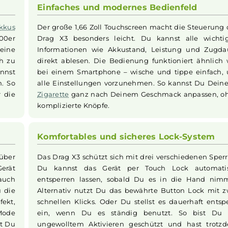
it, während die Kompatibilität zu
VooPoo
’s PnP X
Pods
und
m DL bis klassischem MTL ermöglicht. Mit einem ergonomis
m großzügigen 5ml Tankvolumen ist das Drag X3 Kit sowohl 
e schnellen Ladezeiten über USB-C und umfangreichen Sch
llrounder im Bereich der
Pod-Systeme
.
Einfaches und modernes Bedien
denen
Akkus
Der große 1,66 Zoll Touchscreen macht d
ner 21700er
Drag X3 besonders leicht. Du kannst 
lange Deine
Informationen wie Akkustand, Leistun
einfach zu
direkt ablesen. Die Bedienung funktion
yp-C kannst
bei einem Smartphone – wische und ti
fladen. So
alle Einstellungen vorzunehmen. So ka
le über die
Zigarette
ganz nach Deinem Geschmack 
komplizierte Knöpfe.