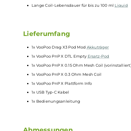
RDL), 0.6 Ohm (18-32 W, MTL & RDL), 0.8 Ohm
PnP X DTL Pod und PnP X 0.15 und 0.3 Oh
5.0 ml Tankvolumen
Praktisches Side-Fill mit Silikonverschluss
Ergonomisches
Drip Tip
Auslaufsichere Top-AFC für DL und RDL am
Schneller Push & Pull Coilwechsel
Magnetisch sichere Pod-Fixierung
PnP X Coils mit spezieller Mesh Struktur, 
Unverfälschte und intensive Geschmacksw
Lange Coil-Lebensdauer für bis zu 100 ml
L