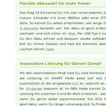
Touch Lock Feature sorgt für intuitive Sicherhe
individualisierbares Dampferlebnis von offene
Einband, präziser Luftstromkontrolle und eine
auch erfahrene Dampfer bestens geeignet. Di
das Paket ab und machen es zu einem echten A
Flexible Akkuwahl für mehr Power
Das Drag X3 Kit kannst Du mit zwei verschie
nutzen: entweder mit einer 18650er oder ei
Zelle. So kannst Du selbst entscheiden, wie 
E-Zigarette
dampfen soll. Der Akku ist ganz 
wechseln und sitzt sicher im
Mod
. Per USB T
Du den Akku schnell und bequem wieder au
bist Du immer flexibel und hast die Kontrol
Laufzeit Deiner
Vape
.