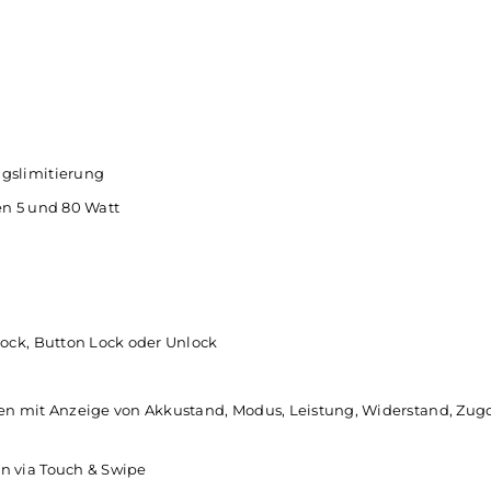
eignet
od
) & Edelstahl und PCTG (
Pods
)
kuzelle (keine Akkuzelle im Lieferumfang enthalten)
kubehälter
eistungslimitierung