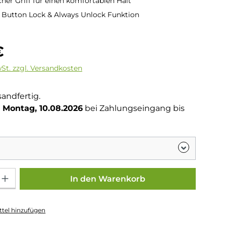
er Griff für einen komfortablen Halt
 Button Lock & Always Unlock Funktion
is:
€
wSt. zzgl. Versandkosten
sandfertig.
Montag, 10.08.2026
bei Zahlungseingang bis
Gib den gewünschten Wert ein oder benutze die Schaltflächen um die Anza
In den Warenkorb
tel hinzufügen