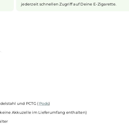
mpf
Komfortables und sicheres Lock
trolle über
Das Drag X3 schützt sich mit drei versch
 das Gerät
Du kannst das Gerät per Touch Loc
ch es auch
entsperren lassen, sobald Du es in d
nst Du die
Alternativ nutzt Du das bewährte Butto
 – perfekt,
schnellen Klicks. Oder Du stellst es dau
r ECO Mode
ein, wenn Du es ständig benutzt. 
 findest Du
ungewolltem Aktivieren geschützt und
jederzeit schnellen Zugriff auf Deine E-Zig
und MTL