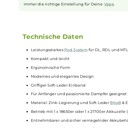
Anpassbare Leistung für Deinen Da
Mit drei verschiedenen Modi hast Du volle Kon
die Leistung: Im SMART Mode passt sich
automatisch an die eingesetzte
Coil
an, wodur
für
Einsteiger
bequem ist. Im RBA Mode kan
Leistung frei zwischen 5 und 80 Watt einstellen
wenn Du gerne selbst experimentierst. De
spart Akku, wenn Du länger unterwegs bist. So
immer die richtige Einstellung für Deine
Vape
.
Technische Daten
Leistungsstarkes
Pod-System
für DL, RDL 
Kompakt und leicht