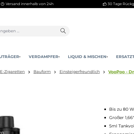
Versand innerhalb von 24h
AKKUTRÄGER
VERDAMPFER
LIQUID & MISCHEN
▾
▾
 hier:
E-Zigaretten
Bauform
Einsteigerfreundlich
Bis zu 80 W
Großer 1,66
5ml Tankvol