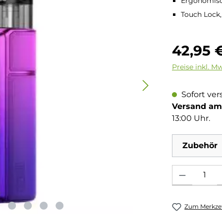
Ergonomisch
Touch Lock,
Regulärer Pre
42,95 
Preise inkl. M
Sofort ver
Versand am 
13:00 Uhr.
Zubehör
Produkt Anzahl: 
Zum Merkzet