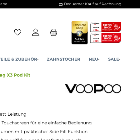
30 Tage Rückgabe
Bequemer Kauf a
ERSATZTEILE & ZUBEHÖR
ZAHNSTOCHER
NE
▾
▾
VooPoo - Drag X3 Pod Kit
att Leistung
" Touchscreen für eine einfache Bedienung
umen mit praktischer Side Fill Funktion