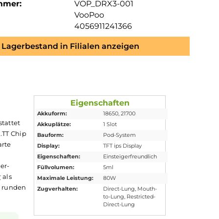
mmer:
VOP_DRX3-001
VooPoo
4056911241366
Lagerbestand in Filialen anzeigen
Eigenschaften
Akkuform:
18650
, 21700
sign. Ausgestattet
Akkuplätze:
1 Slot
starken GENE.TT Chip
Bauform:
Pod-System
creen. Das smarte
Display:
TFT ips Display