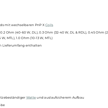
zwischen 5 und 80 Watt
Touch Lock, Button Lock oder Unlock
Touchscreen mit Anzeige von Akkustand, Modus, Leistung, Wi
llungen via Touch & Swipe
bar
MTL Pods mit wechselbaren PnP X
Coils
, DL), 0.2 Ohm (40-60 W, DL), 0.3 Ohm (32-40 W, DL & RDL)