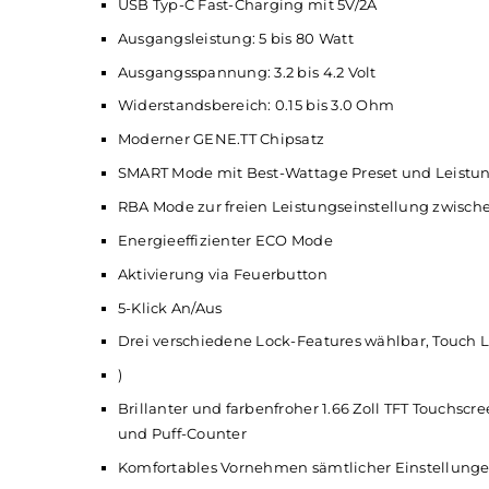
Ergonomische Form
Modernes und elegantes Design
Griffiger Soft-Leder Einband
Für Anfänger und passionierte Dampfer ge
Material: Zink-Legierung und Soft-Leder (
M
Betrieb mit 1 x 18650er oder 1 x 21700er Ak
Entnehmbarer und sicher verriegelnder Ak
USB Typ-C Fast-Charging mit 5V/2A
Ausgangsleistung: 5 bis 80 Watt
Ausgangsspannung: 3.2 bis 4.2 Volt
Widerstandsbereich: 0.15 bis 3.0 Ohm
Moderner GENE.TT Chipsatz
SMART Mode mit Best-Wattage Preset und L