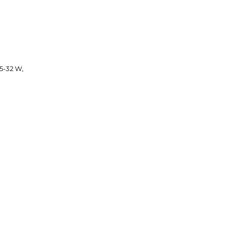
derstand, Zugdauer
, 0.45 Ohm (25-32 W,