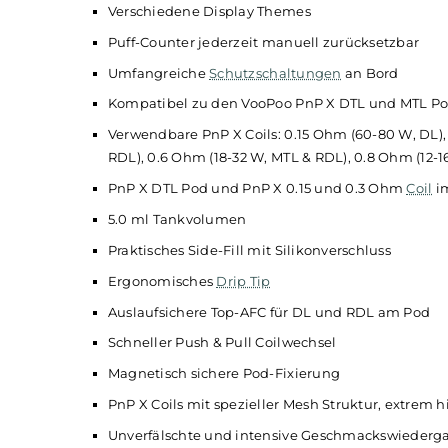
RBA Mode zur freien Leistungseinstellung 
Energieeffizienter ECO Mode
Aktivierung via Feuerbutton
5-Klick An/Aus
Drei verschiedene Lock-Features wählbar, 
)
Brillanter und farbenfroher 1.66 Zoll TFT 
und Puff-Counter
Komfortables Vornehmen sämtlicher Einste
Verschiedene Display Themes
Puff-Counter jederzeit manuell zurücksetz
Umfangreiche
Schutzschaltungen
an Bord
Kompatibel zu den VooPoo PnP X DTL und 
Verwendbare PnP X Coils: 0.15 Ohm (60-80 W