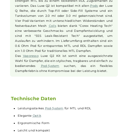
Sicherheit durch integrierte Schutzmechanismen bietet. Das
Kit bietet eine automatische Leistungsanpassung, die je nach
eingesetztem Pod die optimale Ausgangsleistung einstellt,
und ermöglicht durch die Zugautomatik ein einfaches und
direktes Dampferlebnis.
Airflow und Pods
Ein an der Seite angebrachter Airflow-Control Slider erlaubt
eine präzise Anpassung des Luftstroms, um von einem
strengen MTL bis zu einem lockereren RDL Zugverhalten zu
variieren. Das Luxe Q2 ist kompatibel mit allen
Pods
der Luxe
Q Reihe, die durch Top-Fill oder Side-Fill Systeme und ein
Tankvolumen von 2.0 ml oder 3.0 ml gekennzeichnet sind.
Vier Pod-Varianten mit unterschiedlichen Widerständen und
festverbauten Mesh
Coils
bieten dank "Corex Heating Tech"
eine verbesserte Geschmacks- und Dampfentwicklung und
sind mit "SSS Leak-Resistant Tech" ausgestattet, um
Auslaufen zu verhindern. Im Lieferumfang enthalten sind ein
0.6 Ohm Pod für entspanntes MTL und RDL Dampfen sowie
ein 1.0 Ohm Pod für traditionelles MTL Dampfen.
Das
Vaporesso
Luxe Q2 Kit ist somit eine ausgezeichnete
Wahl für Dampfer, die ein stylisches, tragbares und einfach zu
bedienendes
Pod-System
suchen, das ein flexibles