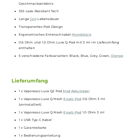
Automatische Leistungsanpassung
Integrierte Zugautomatik
Stufenlos regulierbare Slider Airflow-Control an der Seite
Luftstrom anpassbar von strengem MTL bis RDL
Indikator-LED zur Anzeige von Betriebsstatus und Akkustand
Relevante
Schutzschaltungen
an Bord
Kompatibel zu allen
Pods
der Luxe Q Reihe
2.0 oder 3.0 ml Tankvolumen (je nach Pod-Variante)
Side-Fill oder Top-Fill (je nach Pod-Variante)
Integrierte Mesh
Coils
Corex Heating Tech für ein intensives Dampf und
Geschmackserlebnis
SSS Leak-Resistant Tech
Lange
Coil
-Lebensdauer
Transparentes Pod-Design
Ergonomisches Entenschnabel-
Mundstück