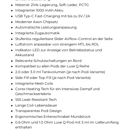
Zugverhalten zu variieren. Das Luxe Q2 ist kompatibel
mit allen Pods der Luxe Q Reihe, die durch Top-Fill
oder Side-Fill Systeme und ein Tankvolumen von 2.0
ml oder 3.0 ml gekennzeichnet sind. Vier Pod-
Varianten mit unterschiedlichen Widerständen und
festverbauten Mesh Coils bieten dank "Corex Heating
Tech" eine verbesserte Geschmacks- und
Dampfentwicklung und sind mit "SSS Leak-Resistant
Tech" ausgestattet, um Auslaufen zu verhindern. Im
Lieferumfang enthalten sind ein 0.6 Ohm Pod für
entspanntes MTL und RDL Dampfen sowie ein 1.0
Ohm Pod für traditionelles MTL Dampfen.
Das Vaporesso Luxe Q2 Kit ist somit eine
ausgezeichnete Wahl für Dampfer, die ein stylisches,
tragbares und einfach zu bedienendes Pod-System
suchen, das ein flexibles Dampferlebnis ohne
Kompromisse bei der Leistung bietet.
Technische Daten
Leistungsstarkes Pod-System für MTL und RDL
Elegante Optik