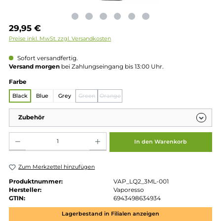
Regulärer Preis:
29,95 €
Preise inkl. MwSt. zzgl. Versandkosten
Sofort versandfertig.
Versand morgen
bei Zahlungseingang bis 13:00 Uhr.
auswählen
Farbe
Black
Blue
Grey
Green
Orange
(Diese Option ist zurzeit nicht verfügbar.)
(Diese Option ist zurzeit nicht verfügba
Zubehör
Produkt Anzahl: Gib den gewünschten Wert ein oder benutze die Schaltflächen um die 
In den Warenkorb
Zum Merkzettel hinzufügen