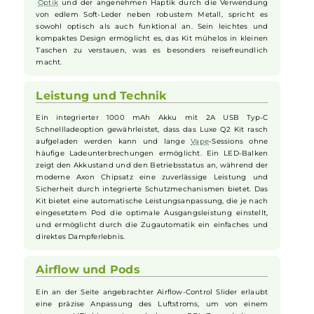
Version
Design und Tragbarkeit
Das
Vaporesso
Luxe Q2 Kit kombiniert hochwertige
Materialien und ein ansprechendes Design zu einem
praktischen Begleiter für unterwegs. Mit seiner stilvollen
Optik
und der angenehmen Haptik durch die Verwendung
von edlem Soft-Leder neben robustem Metall, spricht es
sowohl optisch als auch funktional an. Sein leichtes und
kompaktes Design ermöglicht es, das Kit mühelos in kleinen
Taschen zu verstauen, was es besonders reisefreundlich
macht.
Leistung und Technik
Ein integrierter 1000 mAh Akku mit 2A USB Typ-C
Schnellladeoption gewährleistet, dass das Luxe Q2 Kit rasch
aufgeladen werden kann und lange
Vape
-Sessions ohne
häufige Ladeunterbrechungen ermöglicht. Ein LED-Balken
zeigt den Akkustand und den Betriebsstatus an, während der
moderne Axon Chipsatz eine zuverlässige Leistung und