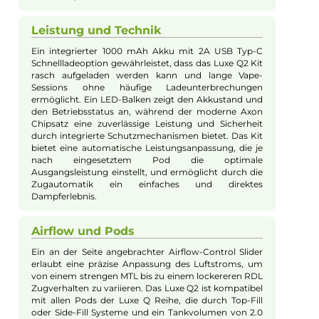
Bei Fragen zu diesem Artikel kontaktieren Sie unseren
Experten schnell und einfach per E-Mail:
E-Mail senden
Beschreibung
Vaporesso - Luxe Q2 Pod Kit - 3 ml Versio
Design und Tragbarkeit
Das Vaporesso Luxe Q2 Kit kombiniert hochwertige
Materialien und ein ansprechendes Design zu einem
praktischen Begleiter für unterwegs. Mit seiner
stilvollen Optik und der angenehmen Haptik durch
die Verwendung von edlem Soft-Leder neben
robustem Metall, spricht es sowohl optisch als auch
funktional an. Sein leichtes und kompaktes Design
ermöglicht es, das Kit mühelos in kleinen Taschen zu
verstauen, was es besonders reisefreundlich macht.