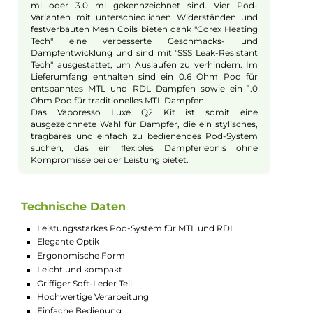
Leistung und Technik
Ein integrierter 1000 mAh Akku mit 2A USB Typ-C
Schnellladeoption gewährleistet, dass das Luxe Q2 Kit
rasch aufgeladen werden kann und lange Vape-
Sessions ohne häufige Ladeunterbrechungen
ermöglicht. Ein LED-Balken zeigt den Akkustand und
den Betriebsstatus an, während der moderne Axon
Chipsatz eine zuverlässige Leistung und Sicherheit
durch integrierte Schutzmechanismen bietet. Das Kit
bietet eine automatische Leistungsanpassung, die je
nach eingesetztem Pod die optimale
Ausgangsleistung einstellt, und ermöglicht durch die
Zugautomatik ein einfaches und direktes
Dampferlebnis.
Airflow und Pods
Ein an der Seite angebrachter Airflow-Control Slider
erlaubt eine präzise Anpassung des Luftstroms, um
von einem strengen MTL bis zu einem lockereren RDL