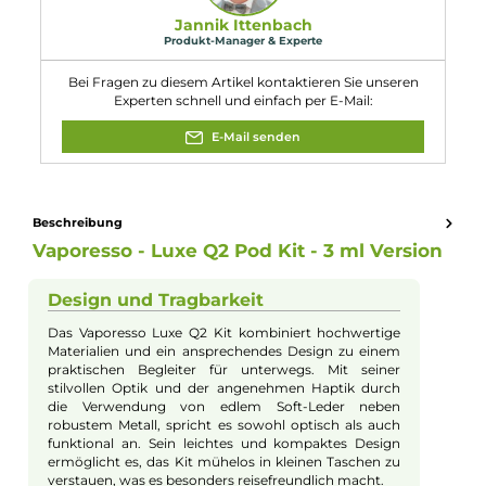
Länge: 96.8 mm
Breite: 26.0 mm
Tiefe: 18.6 mm
Eigenschaften
Akkuform:
Interner Akku
Akkukapazität:
1000mAh
Bauform:
Pod-System
, Stick-Gerät
Eigenschaften:
Chic & Modisch
, Einsteigerfreundlich
Farbfamilie:
Schwarz
Füllvolumen:
3ml
Geregelter Akkuträger:
Ja
Zugverhalten:
Mouth-to-Lung
, Restricted-Direct-Lung
Experte für dieses Produkt
Jannik Ittenbach
Produkt-Manager & Experte