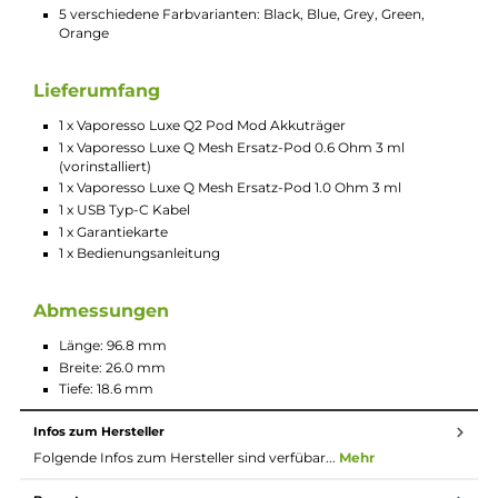
Ergonomische Form
Leicht und kompakt
Griffiger Soft-Leder Teil
Hochwertige Verarbeitung
Einfache Bedienung
Material: Zink-Legierung, Soft-Leder, PCTG
Integrierter 1000 mAh Akku
USB Typ-C Fast-Charging mit bis zu 5V / 2A
Moderner Axon Chipsatz
Automatische Leistungsanpassung
Integrierte Zugautomatik
Stufenlos regulierbare Slider Airflow-Control an der Seite
Luftstrom anpassbar von strengem MTL bis RDL
Indikator-LED zur Anzeige von Betriebsstatus und
Akkustand
Relevante Schutzschaltungen an Bord
Kompatibel zu allen Pods der Luxe Q Reihe
2.0 oder 3.0 ml Tankvolumen (je nach Pod-Variante)
Side-Fill oder Top-Fill (je nach Pod-Variante)
Integrierte Mesh Coils
Corex Heating Tech für ein intensives Dampf und