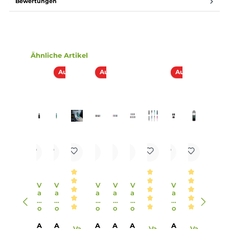
Geschmackserlebnis
SSS Leak-Resistant Tech
Lange Coil-Lebensdauer
Transparentes Pod-Design
Ergonomisches Entenschnabel-Mundstück
0.6 Ohm und 1.0 Ohm Luxe Q Pod mit 3 ml im Lieferumfa
enthalten
5 verschiedene Farbvarianten: Black, Blue, Grey, Green,
Orange
Lieferumfang
1 x Vaporesso Luxe Q2 Pod Mod Akkuträger
1 x Vaporesso Luxe Q Mesh Ersatz-Pod 0.6 Ohm 3 ml
(vorinstalliert)
1 x Vaporesso Luxe Q Mesh Ersatz-Pod 1.0 Ohm 3 ml
1 x USB Typ-C Kabel
1 x Garantiekarte
1 x Bedienungsanleitung