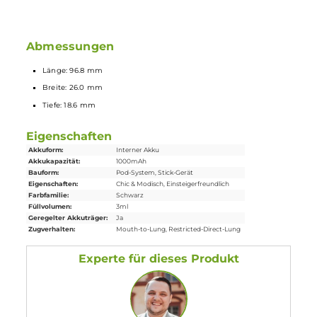
0.6 Ohm und 1.0 Ohm Luxe Q Pod mit 3 ml im Lieferumfang
enthalten
5 verschiedene Farbvarianten: Black, Blue, Grey, Green,
Orange
Lieferumfang
1 x Vaporesso Luxe Q2 Pod
Mod
Akkuträger
1 x Vaporesso Luxe Q Mesh
Ersatz-Pod
0.6 Ohm 3 ml
(vorinstalliert)
1 x Vaporesso Luxe Q Mesh
Ersatz-Pod
1.0 Ohm 3 ml
1 x USB Typ-C Kabel
1 x Garantiekarte
1 x Bedienungsanleitung
Abmessungen