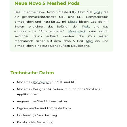
für eine komfortable Bedienung sorgen.
Individuelle Anpassung des
Luftstroms
Der Air-Inlet Ring oberhalb des Feuerbuttons ermöglicht eine
stufenlose und präzise Anpassung des Luftstroms von
strengem MTL bis hin zu RDL.
Neue Novo 5 Meshed Pods
Das Kit enthält zwei Novo 5 Meshed 0,7 Ohm MTL
Pods
, die
ein geschmacksintensives MTL und RDL Dampferlebnis
ermöglichen und Platz für 2,0 ml
Liquid
bieten. Das Top-Fill
System erleichtert das Befüllen der
Pods
, und das
ergonomische "Entenschnabel"
Mundstück
kann durch
seitlichen Druck entfernt werden. Die Pods rasten
mechanisch sicher auf dem Novo 5 Pod
Mod
ein und
ermöglichen eine gute Sicht auf den Liquidstand.