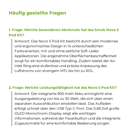
Ergonomischer Feuertaster und integrierte Zugautomatik
Zwei verschiedene Aktivierungsarten: Button +
Zugautomatik oder nur Zugautomatik
Komfortable Bedienung über Feuertaster und separate
Auswahltaste
Variable Leistungseinstellung zwischen 5 und 30 Watt in 1
Watt Schritten über die separate Auswahltaste
Puff-Counter mit Reset-Funktion
0.69 Zoll OLED Monochrom-Display mit Anzeige von
Akkustand, Leistung, Widerstand, Zugdauer und Puff-
Counter
Praktischer Air-Inlet Ring zur individuellen und präzisen
Anpassung des Luftstroms
8-Sekunden Overtime-Protection und umfangreiche
Schutzschaltungen an Bord
Sichere mechanische Pod-Fixierung
Zwei Novo 5 Meshed 0.7 Ohm MTL Pods im Lieferumfang
enthalten
Transparentes Pod-Design mit schwarzem “Entenschnabe
Mundstück
2.0 ml Füllvolumen
Praktisches Top-Fill mit Silikon-Membran unter dem