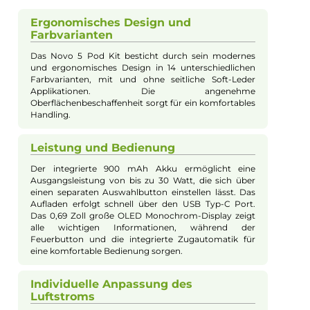
Eigenschaften
Akkuform:
Interner Akku
Akkukapazität:
900mAh
Bauform:
Pod-System
Display:
OLED-Display
Eigenschaften:
Besondere Optik
, Einsteigerfreundlich
Farbfamilie:
Grün
Füllvolumen:
2ml
Geregelter Akkuträger:
Ja
Maximale Leistung:
30W
Zugverhalten:
Mouth-to-Lung
Experte für dieses Produkt
Kevin Maxhuni
Produkt-Manager & Experte
Bei Fragen zu diesem Artikel kontaktieren Sie unseren
Experten schnell und einfach per E-Mail: