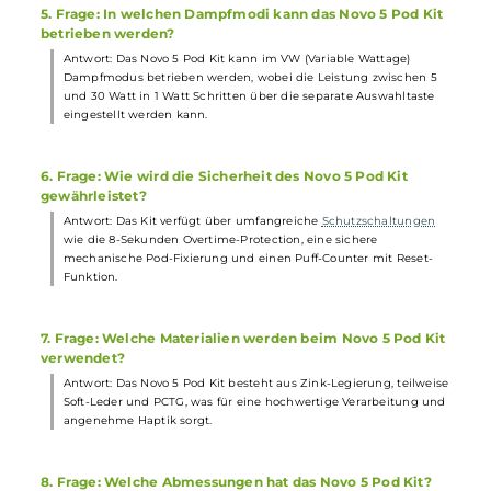
Ausgangsleistung von bis zu 30 Watt, die sich über einen
separaten Auswahlbutton einstellen lässt. Das Aufladen erfolgt
schnell über den USB Typ-C Port. Das 0,69 Zoll große OLED
Monochrom-Display zeigt alle wichtigen Informationen, währen
der Feuerbutton und die integrierte Zugautomatik für eine
komfortable Bedienung sorgen.
3. Frage: Was ist im Lieferumfang des Novo 5 Pod Kit
enthalten?
Antwort: Im Lieferumfang enthalten ist der Smok Novo 5 Pod Mo
Akkuträger
, zwei Novo 5 Meshed MTL
Ersatz-Pods
0.7 Ohm, ein
USB Typ-C Kabel und eine Bedienungsanleitung.
4. Frage: Wie wird das Liquid befüllt?
Antwort: Das Kit enthält zwei Novo 5 Meshed 0,7 Ohm MTL Pods
mit einem Füllvolumen von 2,0 ml. Das Top-Fill System erleichter
das Befüllen der Pods, und das ergonomische "Entenschnabel"
Mundstück kann durch seitlichen Druck entfernt werden.