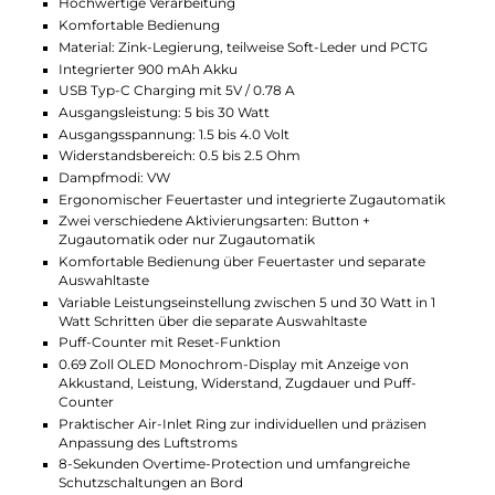
einen separaten Auswahlbutton einstellen lässt. Das
Aufladen erfolgt schnell über den USB Typ-C Port.
Das 0,69 Zoll große OLED Monochrom-Display zeigt
alle wichtigen Informationen, während der
Feuerbutton und die integrierte Zugautomatik für
eine komfortable Bedienung sorgen.
Individuelle Anpassung des
Luftstroms
Der Air-Inlet Ring oberhalb des Feuerbuttons
ermöglicht eine stufenlose und präzise Anpassung
des Luftstroms von strengem MTL bis hin zu RDL.
Neue Novo 5 Meshed Pods
Das Kit enthält zwei Novo 5 Meshed 0,7 Ohm MTL
Pods, die ein geschmacksintensives MTL und RDL
Dampferlebnis ermöglichen und Platz für 2,0 ml
Liquid bieten. Das Top-Fill System erleichtert das
Befüllen der Pods, und das ergonomische
"Entenschnabel" Mundstück kann durch seitlichen