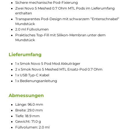
Druck entfernt werden. Die Pods rasten mechanisch
sicher auf dem Novo 5 Pod Mod ein und ermöglichen
eine gute Sicht auf den Liquidstand.
Technische Daten
Modernes Pod-System für MTL und RDL
Modernes Design in 14 Farben, mit und ohne Soft-Leder
Applikationen
Angenehme Oberflächenstruktur
Ergonomische und kompakte Form
Hochwertige Verarbeitung
Komfortable Bedienung
Material: Zink-Legierung, teilweise Soft-Leder und PCTG
Integrierter 900 mAh Akku
USB Typ-C Charging mit 5V / 0.78 A
Ausgangsleistung: 5 bis 30 Watt
Ausgangsspannung: 1.5 bis 4.0 Volt
Widerstandsbereich: 0.5 bis 2.5 Ohm
Dampfmodi: VW