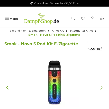
Kostenloser Versand ab 39,00 Euro
Zum Hauptinhalt springen
Menü
Sie sind hier:
E-Zigaretten
Akku-Art
Integrierter Akku
Smok - Novo 5 Pod Kit E-Zigarette
Smok - Novo 5 Pod Kit E-Zigarette
Bildergalerie überspringen