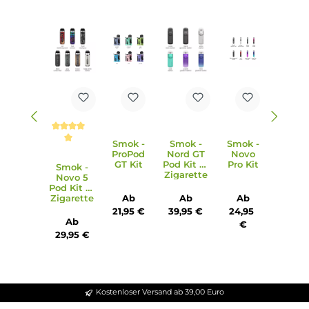
6. Frage: Wie wird die Sicherheit des Novo 5 Pod Kit
gewährleistet?
Antwort: Das Kit verfügt über umfangreiche
Schutzschaltungen wie die 8-Sekunden Overtime-Protecti
eine sichere mechanische Pod-Fixierung und einen Puff-
Counter mit Reset-Funktion.
7. Frage: Welche Materialien werden beim Novo 5 Pod Kit
verwendet?
Antwort: Das Novo 5 Pod Kit besteht aus Zink-Legierung,
teilweise Soft-Leder und PCTG, was für eine hochwertige
Verarbeitung und angenehme Haptik sorgt.
8. Frage: Welche Abmessungen hat das Novo 5 Pod Kit?
Antwort: Das Novo 5 Pod Kit hat eine Länge von 96.0 mm,
eine Breite von 29.0 mm, eine Tiefe von 18.9 mm und ein
Gewicht von 71.0 g. Das Füllvolumen beträgt 2.0 ml.