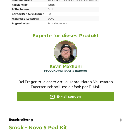
8. Frage: Welche Abmessungen hat das Novo 5 Pod Kit?
Antwort: Das Novo 5 Pod Kit hat eine Länge von 96.0 mm, eine
Breite von 29.0 mm, eine Tiefe von 18.9 mm und ein Gewicht von
71.0 g. Das Füllvolumen beträgt 2.0 ml.
9. Frage: Kann das Novo 5 Pod Kit auch im RDL Modus
betrieben werden?
Antwort: Ja, die zwei enthaltenen Novo 5 Meshed 0,7 Ohm MTL
Pods ermöglichen ein geschmacksintensives MTL und RDL
Dampferlebnis und die Anpassung des Luftstroms von strengem
MTL bis hin zu RDL.
10. Frage: Wie erfolgt die Stromversorgung des Novo 5
Pod Kit?
Antwort: Die Stromversorgung erfolgt über den integrierten 900
mAh Akku, der über den USB Typ-C Port schnell aufgeladen
werden kann.