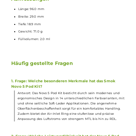
2.0 ml Füllvolumen
Praktisches Top-Fill mit Silikon-Membran unter dem Mundstüc
Lieferumfang
1 x
Smok
Novo 5 Pod
Mod
Akkuträger
2 x
Smok
Novo 5 Meshed MTL
Ersatz-Pod
0.7 Ohm
1 x USB Typ-C Kabel
1 x Bedienungsanleitung
Abmessungen
Länge: 96.0 mm
Breite: 29.0 mm
Tiefe: 18.9 mm