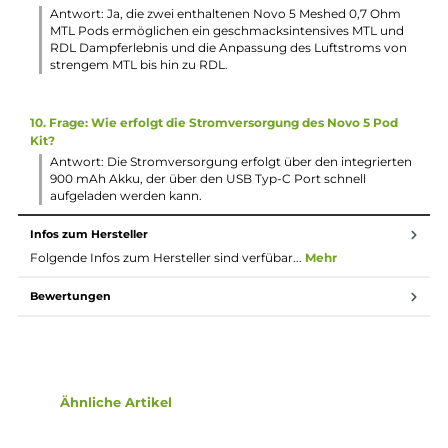
enthalten?
Antwort: Im Lieferumfang enthalten ist der Smok Novo 5
Pod Mod Akkuträger, zwei Novo 5 Meshed MTL Ersatz-Pod
0.7 Ohm, ein USB Typ-C Kabel und eine
Bedienungsanleitung.
4. Frage: Wie wird das Liquid befüllt?
Antwort: Das Kit enthält zwei Novo 5 Meshed 0,7 Ohm MT
Pods mit einem Füllvolumen von 2,0 ml. Das Top-Fill Syst
erleichtert das Befüllen der Pods, und das ergonomische
"Entenschnabel" Mundstück kann durch seitlichen Druck
entfernt werden.
5. Frage: In welchen Dampfmodi kann das Novo 5 Pod Kit
betrieben werden?
Antwort: Das Novo 5 Pod Kit kann im VW (Variable Wattag
Dampfmodus betrieben werden, wobei die Leistung
zwischen 5 und 30 Watt in 1 Watt Schritten über die separa
Auswahltaste eingestellt werden kann.