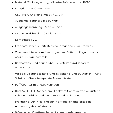
Technische Daten
Modernes
Pod-System
für MTL und RDL
Modernes Design in 14 Farben, mit und ohne Soft-Leder
Applikationen
Angenehme Oberflächenstruktur
Ergonomische und kompakte Form
Hochwertige Verarbeitung
Komfortable Bedienung
Material: Zink-Legierung, teilweise Soft-Leder und PCTG
Integrierter 900 mAh Akku
USB Typ-C Charging mit 5V / 0.78 A
Ausgangsleistung: 5 bis 30 Watt
Ausgangsspannung: 1.5 bis 4.0 Volt
Widerstandsbereich: 0.5 bis 2.5 Ohm
Dampfmodi: VW