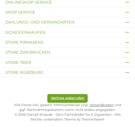
9. Frage: Kann das Novo 5 Pod Kit auch im RDL Modus
betrieben werden?
Antwort: Ja, die zwei enthaltenen Novo 5 Meshed 0,7 Ohm
MTL Pods ermöglichen ein geschmacksintensives MTL un
RDL Dampferlebnis und die Anpassung des Luftstroms vo
strengem MTL bis hin zu RDL.
10. Frage: Wie erfolgt die Stromversorgung des Novo 5 Pod
Kit?
Antwort: Die Stromversorgung erfolgt über den integriert
900 mAh Akku, der über den USB Typ-C Port schnell
aufgeladen werden kann.
Infos zum Hersteller
Folgende Infos zum Hersteller sind verfübar...
Mehr
Bewertungen