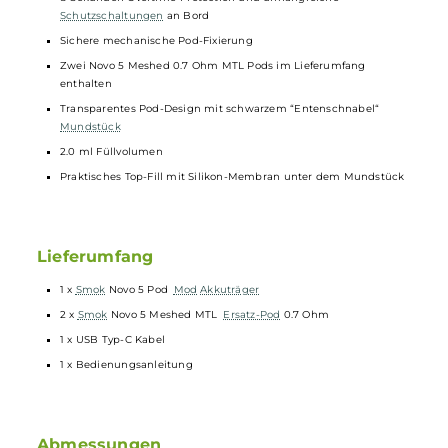
Ergonomischer Feuertaster und integrierte Zugautomatik
Zwei verschiedene Aktivierungsarten: Button + Zugautomatik
oder nur Zugautomatik
Komfortable Bedienung über Feuertaster und separate
Auswahltaste
Variable Leistungseinstellung zwischen 5 und 30 Watt in 1 Watt
Schritten über die separate Auswahltaste
Puff-Counter mit Reset-Funktion
0.69 Zoll OLED Monochrom-Display mit Anzeige von Akkustand,
Leistung, Widerstand, Zugdauer und Puff-Counter
Praktischer Air-Inlet Ring zur individuellen und präzisen
Anpassung des Luftstroms
8-Sekunden Overtime-Protection und umfangreiche
Schutzschaltungen
an Bord
Sichere mechanische Pod-Fixierung
Zwei Novo 5 Meshed 0.7 Ohm MTL Pods im Lieferumfang
enthalten
Transparentes Pod-Design mit schwarzem “Entenschnabel“
Mundstück