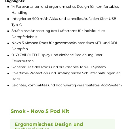
Hersteller:
Smok Technology
GTIN:
4262403388710
Lagerbestand in Filialen anzeigen
Highlights:
14 Farbvarianten und ergonomisches Design für komfortabl
Handling
Integrierter 900 mAh Akku und schnelles Aufladen über US
Typ-C
Stufenlose Anpassung des Luftstroms für individuelles
Dampferlebnis
Novo 5 Meshed Pods für geschmacksintensives MTL und RD
Dampfen
0.69 Zoll OLED Display und einfache Bedienung über
Feuerbutton
Sicherer Halt der Pods und praktisches Top-Fill System
Overtime-Protection und umfangreiche Schutzschaltungen
Bord
Leichtes, kompaktes und hochwertig verarbeitetes Pod-Sy