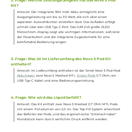
Gewicht: 71.0 g
Füllvolumen: 2.0 ml
Häufig gestellte Fragen
1. Frage: Welche besonderen Merkmale hat das Smok
Novo 5 Pod Kit?
Antwort: Das Novo 5 Pod Kit besticht durch sein modernes und
ergonomisches Design in 14 unterschiedlichen Farbvarianten, m
und ohne seitliche Soft-Leder Applikationen. Die angenehme
Oberflächenbeschaffenheit sorgt für ein komfortables Handling.
Zudem bietet der Air-Inlet Ring eine stufenlose und präzise
Anpassung des Luftstroms von strengem MTL bis hin zu RDL.
2. Frage: Welche Leistungsfähigkeit hat das Novo 5 Pod
Kit?
Antwort: Der integrierte 900 mAh Akku ermöglicht eine