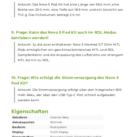
5. Frage: In welchen Dampfmodi kann das Novo 5 Pod Ki
betrieben werden?
Antwort: Das Novo 5 Pod Kit kann im VW (Variable Wattage)
Dampfmodus betrieben werden, wobei die Leistung zwischen 5
und 30 Watt in 1 Watt Schritten über die separate Auswahltaste
eingestellt werden kann.
6. Frage: Wie wird die Sicherheit des Novo 5 Pod Kit
gewährleistet?
Antwort: Das Kit verfügt über umfangreiche
Schutzschaltungen
wie die 8-Sekunden Overtime-Protection, eine sichere
mechanische Pod-Fixierung und einen Puff-Counter mit Reset-
Funktion.
7. Frage: Welche Materialien werden beim Novo 5 Pod Ki
verwendet?
Antwort: Das Novo 5 Pod Kit besteht aus Zink-Legierung, teilwei
Soft-Leder und PCTG, was für eine hochwertige Verarbeitung un
angenehme Haptik sorgt.