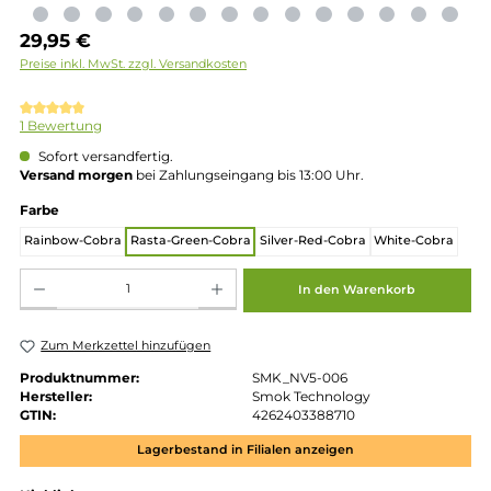
Regulärer Preis:
29,95 €
Preise inkl. MwSt. zzgl. Versandkosten
Durchschnittliche Bewertung von 5 von 5 Sternen
1 Bewertung
Sofort versandfertig.
Versand morgen
bei Zahlungseingang bis 13:00 Uhr.
auswählen
Farbe
Rainbow-Cobra
Rasta-Green-Cobra
Silver-Red-Cobra
White-Cob
Produkt Anzahl: Gib den gewünschten Wert ein oder benutze die Schaltflächen um die 
In den Warenkorb
Zum Merkzettel hinzufügen
Produktnummer:
SMK_NV5-006