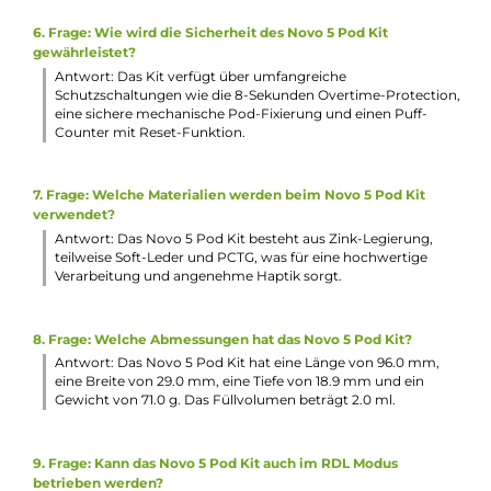
1. Frage: Welche besonderen Merkmale hat das Smok Novo 
Pod Kit?
Antwort: Das Novo 5 Pod Kit besticht durch sein moderne
und ergonomisches Design in 14 unterschiedlichen
Farbvarianten, mit und ohne seitliche Soft-Leder
Applikationen. Die angenehme Oberflächenbeschaffenheit
sorgt für ein komfortables Handling. Zudem bietet der Air-
Inlet Ring eine stufenlose und präzise Anpassung des
Luftstroms von strengem MTL bis hin zu RDL.
2. Frage: Welche Leistungsfähigkeit hat das Novo 5 Pod Kit?
Antwort: Der integrierte 900 mAh Akku ermöglicht eine
Ausgangsleistung von bis zu 30 Watt, die sich über einen
separaten Auswahlbutton einstellen lässt. Das Aufladen
erfolgt schnell über den USB Typ-C Port. Das 0,69 Zoll gro
OLED Monochrom-Display zeigt alle wichtigen
Informationen, während der Feuerbutton und die integrier
Zugautomatik für eine komfortable Bedienung sorgen.
3. Frage: Was ist im Lieferumfang des Novo 5 Pod Kit