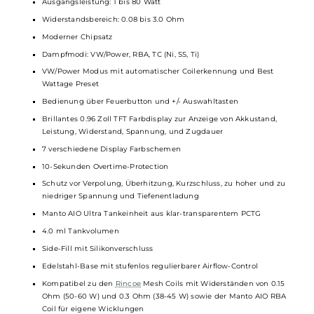
Kompakte und ergonomische Formgebung
Extrem leicht
Modernes Design mit stylischen Cut-Outs
Komfortable Handhabung
Hochwertige Verarbeitung
Magnetisch fixierte Front- und Back-Cover aus Kunststoff
Cover austauschbar für einen individuellen Look
Material: PC & ABS (Mod) / PCTG (Tank)
Betrieb mit 1 x
18650er Akkuzelle
(nicht im Lieferumfang
enthalten)
Schnelles USB Typ-C Laden mit bis zu 5V / 1A
Ausgangsleistung: 1 bis 80 Watt
Widerstandsbereich: 0.08 bis 3.0 Ohm
Moderner Chipsatz
Dampfmodi: VW/Power, RBA, TC (Ni, SS, Ti)
VW/Power Modus mit automatischer Coilerkennung und Best
Wattage Preset