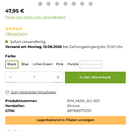
Regulärer Preis:
47,95 €
Preise inkl. MwSt. zzgl. Versandkosten
Durchschnittliche Bewertung von 5 von 5 Sternen
1 Bewertung
Sofort versandfertig.
Versand am Montag, 10.08.2026
bei Zahlungseingang bis 13:00 
auswählen
Farbe
Black
Blue
Lime-Green
Pink
Purple
Army-Green
(Diese Option ist zu
Produkt Anzahl: Gib den gewünschten Wert ein oder benutze die Schaltflächen um die 
In den Warenkorb
Zum Merkzettel hinzufügen
Produktnummer:
RIN_MAN_AU-001