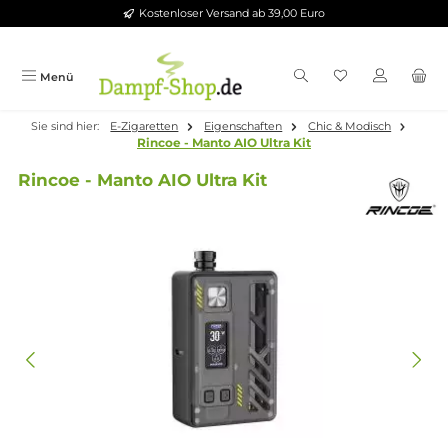
Kostenloser Versand ab 39,00 Euro
Zum Hauptinhalt springen
Menü
Sie sind hier:
E-Zigaretten
Eigenschaften
Chic & Modisch
Rincoe - Manto AIO Ultra Kit
Rincoe - Manto AIO Ultra Kit
Bildergalerie überspringen