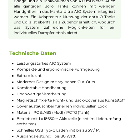
und relevante Parameter (Leistung, Widerstand,
Spannung, Zugdauer) und bietet sieben verschiedene
Farbschemen zur Auswahl.
Hochwertiger Tank und einfache
Handhabung
Der Manto AIO Ultra Tank besteht aus klar-
transparentem PCTG und bietet einen freien Blick auf
den Liquidstand. Mit einem Fassungsvermögen von
4.0 ml kann er schnell und sicher über ein Side-Fill
System mit Silikonverschluss befüllt werden. Die
installierte Mesh Coil verwandelt das Liquid in
wohlschmeckenden und dichten Dampf. Im
Lieferumfang sind eine 0.3 Ohm Mesh Coil für 38 bis
45 Watt und eine 0.15 Ohm Mesh Coil für 50 bis 60
Watt enthalten. Alternativ kann eine separat
erhältliche RBA Coil für eigene Wicklungen verwendet
werden. Die Coils werden in die Edelstahl-Base des
Tanks eingeschraubt und dann mit dem
Tanksegment verbunden. Die Base verfügt über eine
stufenlos regulierbare Airflow-Control, die auf ein DL
und RDL Dampferlebnis optimiert ist und eine