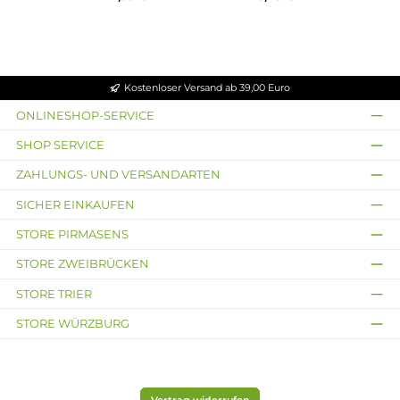
Rincoe
Rincoe -
Rincoe -
Durchschnittliche Bewertung von 5 von 5 
-
Manto
Manto
Manto
Nano Pro
Nano Z2
Rincoe
AIO
2 Pod Kit
Pod Kit
- Manto
Pro Kit
AIO
Ultra
Ab
Ab
Ab
Kit
44,95
27,95 €
24,95 €
Ab
€
47,95 €