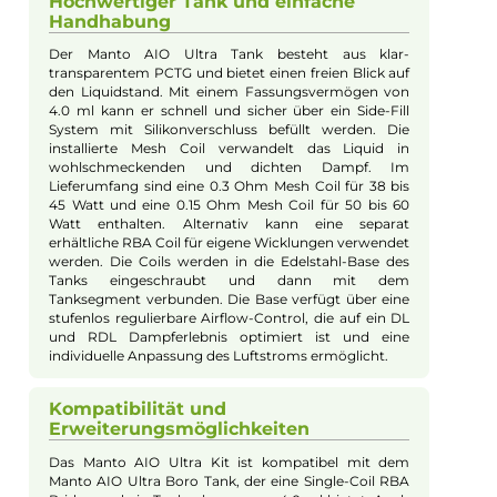
eine individuelle Gestaltung des Mods. Mit seiner
kompakten Größe und ergonomischen Form liegt
das Kit perfekt in der Hand und verspricht ein
Dampferlebnis der Spitzenklasse.
Leistungsstarker Akku und vielseitige
Modi
Der Manto AIO Ultra Mod wird von einer 18650er
Akkuzelle (nicht enthalten) betrieben, die durch die
Cut-Outs teilweise sichtbar ist. Der Mod erreicht eine
Ausgangsleistung von bis zu 80 Watt und kann über
den USB Typ-C Anschluss schnell mit bis zu 1A
Ladestrom aufgeladen werden. Der moderne
Chipsatz bietet umfangreiche Schutzschaltungen und
eine rasante Feuergeschwindigkeit. Zu den Modi
gehören ein VW/Power Modus mit automatischem
Best Wattage Preset, ein RBA Modus zur freien
Leistungswahl und ein TC Modus für Ni, SS und Ti. Die
Bedienung erfolgt über einen ergonomisch
geformten Feuerbutton sowie zwei +/-
Auswahlbuttons. Das brillante 0.96 Zoll TFT
Farbdisplay informiert übersichtlich über Akkustand