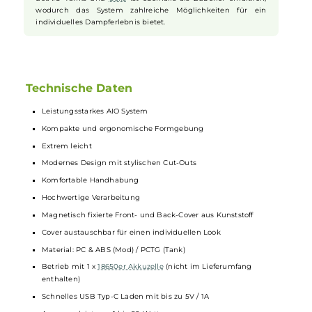
Airflow-Control, die auf ein DL und RDL Dampferlebnis
optimiert ist und eine individuelle Anpassung des Luftstroms
ermöglicht.
Kompatibilität und
Erweiterungsmöglichkeiten
Das Manto AIO Ultra Kit ist kompatibel mit dem Manto AIO
Ultra Boro Tank, der eine Single-Coil RBA Bridge und ein
Tankvolumen von 4.0 ml bietet. Auch alle gängigen Boro
Tanks können mit wenigen Handgriffen in das Manto Ultra
AIO System integriert werden. Ein Adapter zur Nutzung der
dotAIO Tanks und
Coils
ist ebenfalls als Zubehör erhältlich,
wodurch das System zahlreiche Möglichkeiten für ein
individuelles Dampferlebnis bietet.
Technische Daten
Leistungsstarkes AIO System