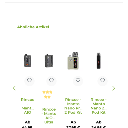
Manto AIO Ultra Tankeinheit aus klar-transparentem PCT
4.0 ml Tankvolumen
Side-Fill mit Silikonverschluss
Edelstahl-Base mit stufenlos regulierbarer Airflow-Control
Kompatibel zu den Rincoe Mesh Coils mit Widerständen 
0.15 Ohm (50-60 W) und 0.3 Ohm (38-45 W) sowie der Ma
AIO RBA Coil für eigene Wicklungen
510er Hybrid Drip Tip
Kompatibel zu allen gängigen Boro Tanks
Manto AIO Ultra Boro Tank mit RBA Bridge separat erhältl
Adapter zur Nutzung der dotAIO Tanks und Coils separat
erhältlich
Lieferumfang
1 x Rincoe Manto AIO Ultra Mod Akkuträger
1 x Rincoe Manto AIO Ultra Tank
1 x Rincoe Manto AIO Coil Verdampferkopf 0.3 Ohm
(vorinstalliert)
1 x Rincoe Manto AIO Coil Verdampferkopf 0.15 Ohm
1 x Garantiekarte