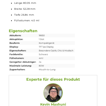
Adapter zur Nutzung der dotAIO Tanks und Coils separat
erhältlich
Lieferumfang
1 x Rincoe Manto AIO Ultra Mod
Akkuträger
1 x Rincoe Manto AIO Ultra Tank
1 x Rincoe Manto AIO Coil
Verdampferkopf
0.3 Ohm (vorinstalliert
1 x Rincoe Manto AIO Coil
Verdampferkopf
0.15 Ohm
1 x Garantiekarte
1 x Bedienungsanleitung
Abmessungen
Länge: 80.05 mm
Breite: 52.28 mm