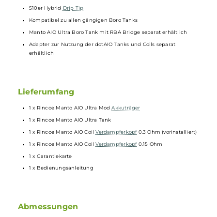
Bedienung über Feuerbutton und +/- Auswahltasten
Brillantes 0.96 Zoll TFT Farbdisplay zur Anzeige von Akkustand,
Leistung, Widerstand, Spannung, und Zugdauer
7 verschiedene Display Farbschemen
10-Sekunden Overtime-Protection
Schutz vor Verpolung, Überhitzung, Kurzschluss, zu hoher und z
niedriger Spannung und Tiefenentladung
Manto AIO Ultra Tankeinheit aus klar-transparentem PCTG
4.0 ml Tankvolumen
Side-Fill mit Silikonverschluss
Edelstahl-Base mit stufenlos regulierbarer Airflow-Control
Kompatibel zu den
Rincoe
Mesh Coils mit Widerständen von 0.1
Ohm (50-60 W) und 0.3 Ohm (38-45 W) sowie der Manto AIO RB
Coil für eigene Wicklungen
510er Hybrid
Drip Tip
Kompatibel zu allen gängigen Boro Tanks
Manto AIO Ultra Boro Tank mit RBA Bridge separat erhältlich