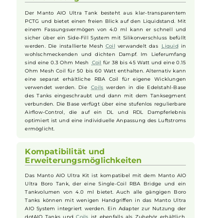
ein RBA Modus zur freien Leistungswahl und ein TC Modus
für Ni, SS und Ti. Die Bedienung erfolgt über einen
ergonomisch geformten Feuerbutton sowie zwei +/-
Auswahlbuttons. Das brillante 0.96 Zoll TFT Farbdisplay
informiert übersichtlich über Akkustand und relevante
Parameter (Leistung, Widerstand, Spannung, Zugdauer) und
bietet sieben verschiedene Farbschemen zur Auswahl.
Hochwertiger Tank und einfache
Handhabung
Der Manto AIO Ultra Tank besteht aus klar-transparentem
PCTG und bietet einen freien Blick auf den Liquidstand. Mit
einem Fassungsvermögen von 4.0 ml kann er schnell und
sicher über ein Side-Fill System mit Silikonverschluss befüllt
werden. Die installierte Mesh
Coil
verwandelt das
Liquid
in
wohlschmeckenden und dichten Dampf. Im Lieferumfang
sind eine 0.3 Ohm Mesh
Coil
für 38 bis 45 Watt und eine 0.15
Ohm Mesh Coil für 50 bis 60 Watt enthalten. Alternativ kann
eine separat erhältliche RBA Coil für eigene Wicklungen
verwendet werden. Die
Coils
werden in die Edelstahl-Base
des Tanks eingeschraubt und dann mit dem Tanksegment
verbunden. Die Base verfügt über eine stufenlos regulierbare