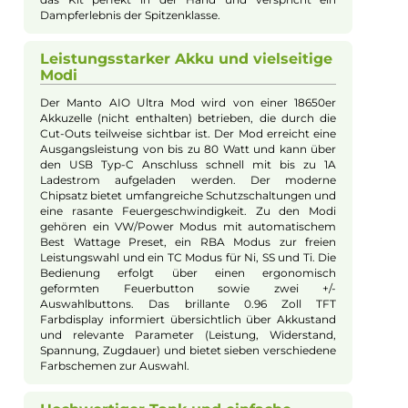
Produkt-Manager & Experte
Bei Fragen zu diesem Artikel kontaktieren Sie unseren
Experten schnell und einfach per E-Mail:
E-Mail senden
Beschreibung
Rincoe - Manto AIO Ultra Kit
Robust und leicht – das Manto AIO
Ultra Kit
Das Manto AIO Ultra Kit von Rincoe ist ein weiteres
Highlight der Manto Familie und überzeugt durch
seine robuste und leichte Bauweise aus ABS und PC
Kunststoffen. Das moderne Design mit stylischen
Cut-Outs und magnetisch fixierten, austauschbaren
Seiten-Covern sorgt für einen besonderen Look &
Feel. Die zusätzlich erhältlichen Cover ermöglichen