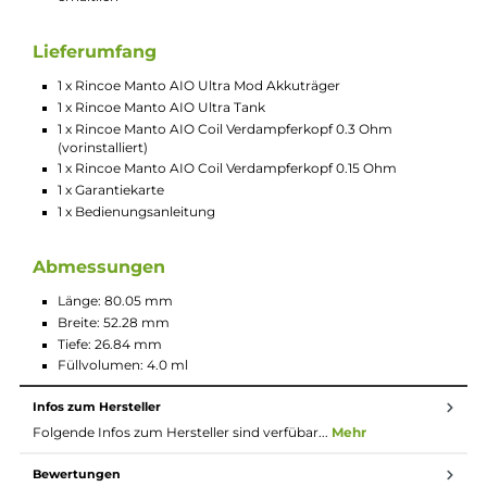
Komfortable Handhabung
Hochwertige Verarbeitung
Magnetisch fixierte Front- und Back-Cover aus Kunststoff
Cover austauschbar für einen individuellen Look
Material: PC & ABS (Mod) / PCTG (Tank)
Betrieb mit 1 x 18650er Akkuzelle (nicht im Lieferumfang
enthalten)
Schnelles USB Typ-C Laden mit bis zu 5V / 1A
Ausgangsleistung: 1 bis 80 Watt
Widerstandsbereich: 0.08 bis 3.0 Ohm
Moderner Chipsatz
Dampfmodi: VW/Power, RBA, TC (Ni, SS, Ti)
VW/Power Modus mit automatischer Coilerkennung und
Best Wattage Preset
Bedienung über Feuerbutton und +/- Auswahltasten
Brillantes 0.96 Zoll TFT Farbdisplay zur Anzeige von
Akkustand, Leistung, Widerstand, Spannung, und Zugdau
7 verschiedene Display Farbschemen
10-Sekunden Overtime-Protection
Schutz vor Verpolung, Überhitzung, Kurzschluss, zu hoher
und zu niedriger Spannung und Tiefenentladung