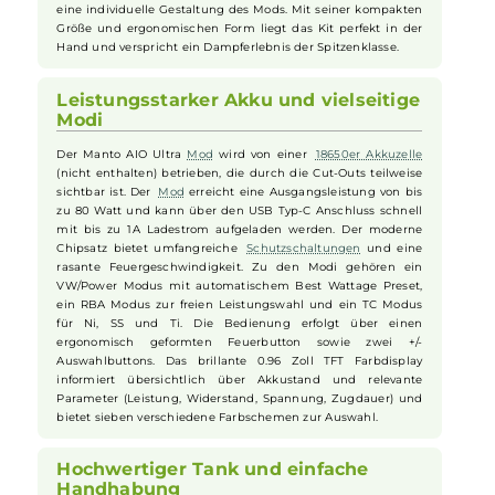
Ultra Kit
Das Manto AIO Ultra Kit von
Rincoe
ist ein weiteres Highlight
der Manto Familie und überzeugt durch seine
robuste
und
leichte Bauweise aus ABS und PC Kunststoffen. Das moderne
Design mit stylischen Cut-Outs und magnetisch fixierten,
austauschbaren Seiten-Covern sorgt für einen besonderen
Look & Feel. Die zusätzlich erhältlichen Cover ermöglichen
eine individuelle Gestaltung des Mods. Mit seiner kompakten
Größe und ergonomischen Form liegt das Kit perfekt in der
Hand und verspricht ein Dampferlebnis der Spitzenklasse.
Leistungsstarker Akku und vielseitige
Modi
Der Manto AIO Ultra
Mod
wird von einer
18650er Akkuzelle
(nicht enthalten) betrieben, die durch die Cut-Outs teilweise
sichtbar ist. Der
Mod
erreicht eine Ausgangsleistung von bis
zu 80 Watt und kann über den USB Typ-C Anschluss schnell
mit bis zu 1A Ladestrom aufgeladen werden. Der moderne
Chipsatz bietet umfangreiche
Schutzschaltungen
und eine
rasante Feuergeschwindigkeit. Zu den Modi gehören ein
VW/Power Modus mit automatischem Best Wattage Preset,