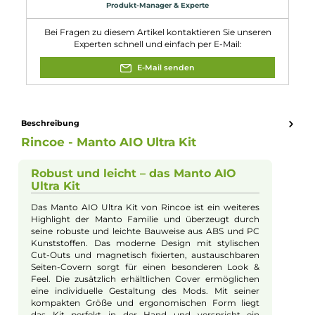
Tiefe: 26.84 mm
Füllvolumen: 4.0 ml
Eigenschaften
Akkuform:
18650
Akkuplätze:
1 Slot
Bauform:
Kompaktgerät
Display:
TFT ips Display
Eigenschaften:
Besondere Optik
, Chic & Modisch
Farbfamilie:
Schwarz
Füllvolumen:
4ml
Geregelter Akkuträger:
Ja
Maximale Leistung:
80W
Zugverhalten:
Mouth-to-Lung
Experte für dieses Produkt
Kevin Maxhuni