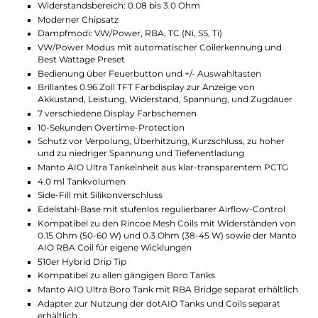
individuelle Anpassung des Luftstroms ermöglicht.
Kompatibilität und
Erweiterungsmöglichkeiten
Das Manto AIO Ultra Kit ist kompatibel mit dem
Manto AIO Ultra Boro Tank, der eine Single-Coil RBA
Bridge und ein Tankvolumen von 4.0 ml bietet. Auch
alle gängigen Boro Tanks können mit wenigen
Handgriffen in das Manto Ultra AIO System integriert
werden. Ein Adapter zur Nutzung der dotAIO Tanks
und Coils ist ebenfalls als Zubehör erhältlich, wodurch
das System zahlreiche Möglichkeiten für ein
individuelles Dampferlebnis bietet.
Technische Daten
Leistungsstarkes AIO System
Kompakte und ergonomische Formgebung
Extrem leicht
Modernes Design mit stylischen Cut-Outs