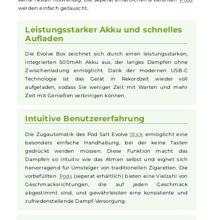
Pod Salt Evolve Box Basisgerät
Das Pod Salt Evolve Box
Basisgerät
setzt neue Maßstäbe in der Welt
der
Vapes
durch sein elegantes, kompaktes Design gepaart mit
beeindruckender Leistungsfähigkeit. Dieses Gerät ist speziell für
Dampfer entwickelt, die Wert auf Qualität, Effizienz und Stil legen. D
Bedienung ist durch die Zugautomatik ganz simpel und es sind
keine Tasten notwendig. Die seperat erhältlichen & befüllten
Pods
werden einfach getauscht.
Leistungsstarker Akku und schnelles
Aufladen
Die Evolve Box zeichnet sich durch einen leistungsstarken,
integrierten 500mAh Akku aus, der langes Dampfen ohne
Zwischenladung ermöglicht. Dank der modernen USB-C
Technologie ist das Gerät in Rekordzeit wieder voll
aufgeladen, sodass Sie weniger Zeit mit Warten und mehr
Zeit mit Genießen verbringen können.
Intuitive Benutzererfahrung