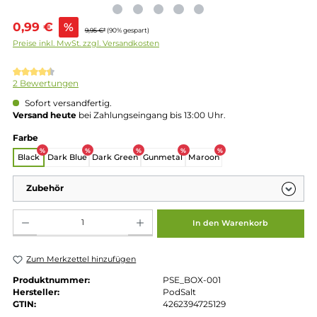
Verkaufspreis:
0,99 €
%
9,95 €*
(90% gespart)
Preise inkl. MwSt. zzgl. Versandkosten
Durchschnittliche Bewertung von 4.5 von 5 Sternen
2 Bewertungen
Sofort versandfertig.
Versand heute
bei Zahlungseingang bis 13:00 Uhr.
auswählen
Farbe
%
%
%
%
%
Black
Dark Blue
Dark Green
Gunmetal
Maroon
Zubehör
Produkt Anzahl: Gib den gewünschten Wert ein oder benutze die Schaltflächen um die 
In den Warenkorb