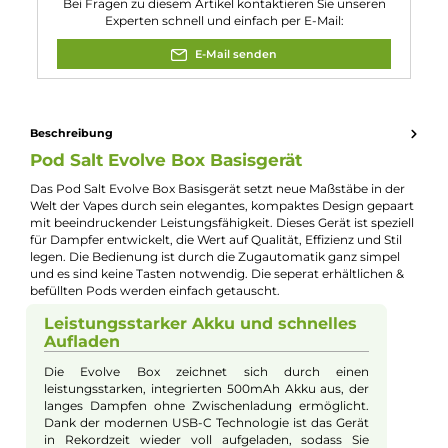
Akkukapazität:
500mAh
Bauform:
Box-Mod
, Pod-System
Farbfamilie:
Schwarz
Füllvolumen:
2ml
Zugverhalten:
Mouth-to-Lung
Experte für dieses Produkt
Kevin Maxhuni
Produkt-Manager & Experte
Bei Fragen zu diesem Artikel kontaktieren Sie unseren
Experten schnell und einfach per E-Mail:
E-Mail senden
Beschreibung