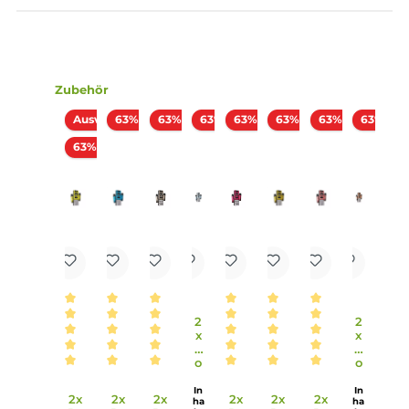
Technische Daten
500mAh Akkukapazität
USB-C Anschluss zum Laden
Zugautomatik
Pods in vielen Geschmacksrichtungen seperat erhältlich
Extrem leicht zu bedienen
Achtung: Nicht kompatibel zu Elfa-Pods!
Box Design
Lieferumfang
1x Pod Salt Evolve Box Basisgerät
1x Anleitung
Infos zum Hersteller
Folgende Infos zum Hersteller sind verfübar...
Mehr
Bewertungen