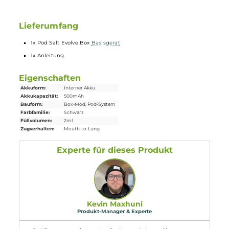
Technische Daten
500mAh Akkukapazität
USB-C Anschluss zum Laden
Zugautomatik
Pods in vielen Geschmacksrichtungen seperat erhältlich
Extrem leicht zu bedienen
Achtung: Nicht kompatibel zu
Elfa
-Pods!
Box Design
Lieferumfang
1x Pod Salt Evolve Box
Basisgerät
1x Anleitung
Eigenschaften
Akkuform:
Interner Akku