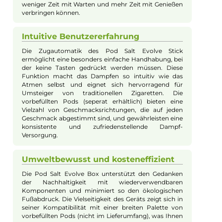
Pod Salt Evolve Box Basisgerät
Das Pod Salt Evolve Box Basisgerät setzt neue Maßstäbe in de
Welt der Vapes durch sein elegantes, kompaktes Design gepaa
mit beeindruckender Leistungsfähigkeit. Dieses Gerät ist spezie
für Dampfer entwickelt, die Wert auf Qualität, Effizienz und Stil
legen. Die Bedienung ist durch die Zugautomatik ganz simpel
und es sind keine Tasten notwendig. Die seperat erhältlichen 
befüllten Pods werden einfach getauscht.
Leistungsstarker Akku und schnelles
Aufladen
Die Evolve Box zeichnet sich durch einen
leistungsstarken, integrierten 500mAh Akku aus, der
langes Dampfen ohne Zwischenladung ermöglicht.
Dank der modernen USB-C Technologie ist das Gerät
in Rekordzeit wieder voll aufgeladen, sodass Sie
weniger Zeit mit Warten und mehr Zeit mit Genießen
verbringen können.
Intuitive Benutzererfahrung