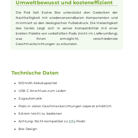
Die Zugautomatik des Pod Salt Evolve
Stick
ermöglicht eine
besonders einfache Handhabung, bei der keine Tasten
gedrückt werden müssen. Diese Funktion macht das
Dampfen so intuitiv wie das Atmen selbst und eignet sich
hervorragend für Umsteiger von traditionellen Zigaretten. Die
vorbefüllten
Pods
(seperat erhältlich) bieten eine Vielzahl von
Geschmacksrichtungen, die auf jeden Geschmack
abgestimmt sind, und gewährleisten eine konsistente und
zufriedenstellende Dampf-Versorgung.
Umweltbewusst und kosteneffizient
Die Pod Salt Evolve Box unterstützt den Gedanken der
Nachhaltigkeit mit wiederverwendbaren Komponenten und
minimiert so den ökologischen Fußabdruck. Die Vielseitigkeit
des Geräts zeigt sich in seiner Kompatibilität mit einer
breiten Palette von vorbefüllten Pods (nicht im Lieferumfang),
was Ihnen ermöglicht, verschiedenste
Geschmacksrichtungen zu erkunden.