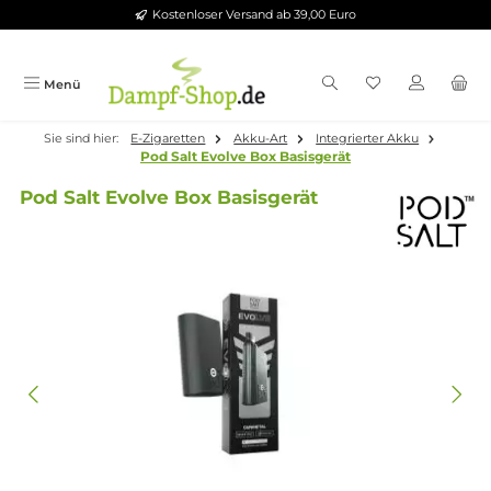
Kostenloser Versand ab 39,00 Euro
Zum Hauptinhalt springen
Menü
Sie sind hier:
E-Zigaretten
Akku-Art
Integrierter Akku
Pod Salt Evolve Box Basisgerät
Pod Salt Evolve Box Basisgerät
Bildergalerie überspringen