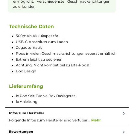
Die Zugautomatik des Pod Salt Evolve Stick
ermöglicht eine besonders einfache Handhabung, bei
der keine Tasten gedrückt werden müssen. Diese
Funktion macht das Dampfen so intuitiv wie das
Atmen selbst und eignet sich hervorragend für
Umsteiger von traditionellen Zigaretten. Die
vorbefüllten Pods (seperat erhältlich) bieten eine
Vielzahl von Geschmacksrichtungen, die auf jeden
Geschmack abgestimmt sind, und gewährleisten eine
konsistente und zufriedenstellende Dampf-
Versorgung.
Umweltbewusst und kosteneffizient
Die Pod Salt Evolve Box unterstützt den Gedanken
der Nachhaltigkeit mit wiederverwendbaren
Komponenten und minimiert so den ökologischen
Fußabdruck. Die Vielseitigkeit des Geräts zeigt sich in
seiner Kompatibilität mit einer breiten Palette von
vorbefüllten Pods (nicht im Lieferumfang), was Ihnen
ermöglicht, verschiedenste Geschmacksrichtungen
zu erkunden.