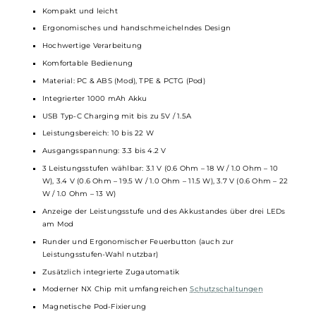
Das Two-Way Airflow System ermöglicht es dir, das
Dampfverhalten nach deinen Wünschen anzupassen. Durch
einfaches Drehen des Pods kannst du zwischen einem
strengeren MTL-Zug und einem offeneren RDL-Zug wählen.
Die drei Leistungsstufen lassen sich bequem über den
Feuerknopf einstellen, sodass du immer die optimale
Einstellung für dein Liquid findest.
Technische Daten
Modernes und stylisches Pod Kit für MTL & RDL
Kompakt und leicht
Ergonomisches und handschmeichelndes Design
Hochwertige Verarbeitung
Komfortable Bedienung
Material: PC & ABS (Mod), TPE & PCTG (Pod)