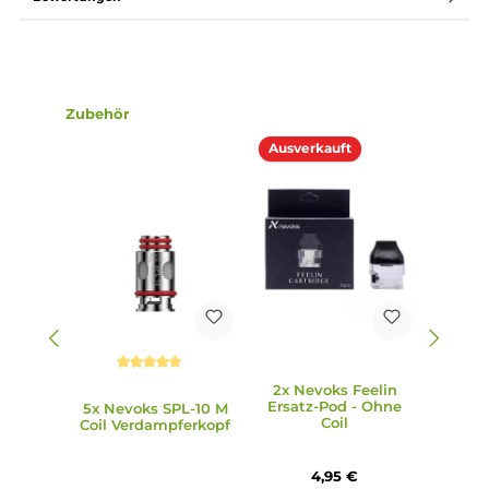
ständig nachfüllen zu müssen.
5. Sind die Feelin Pods auslaufsicher?
Ja, die Feelin Pods sind optimal gegen Leckagen geschützt
da sie über drei Dichtungsringe an den SPL-10 Mesh-Coils
verfügen. Dies gewährleistet auslaufsicheres Dampfen un
verhindert unerwünschte Verschwendung von Liquid.
6. Ist das Feelin Pod Kit für Anfänger geeignet?
Ja, das Feelin Pod Kit richtet sich nicht nur an erfahrene
Dampfer, sondern dank seiner einfachen Handhabung un
bequemen Bedienung auch an Einsteiger und Umsteiger. 
kompakte Größe und schicke Optik machen es zudem
besonders attraktiv für Neulinge.
7. Welche Coils sind mit dem Feelin Pod Kit kompatibel?
Das Feelin Pod Kit ist mit den SPL-10 Mesh Coils kompatibe
darunter 0,4 Ohm, 0,6 Ohm, 0,8 Ohm und 1,0 Ohm. Diese