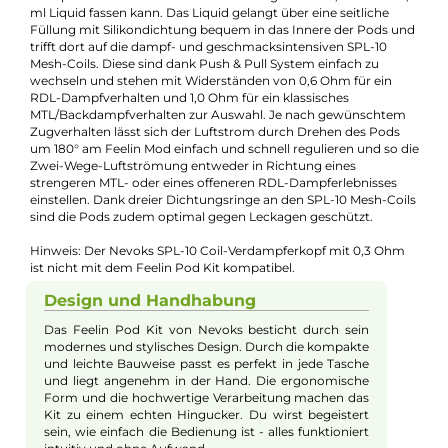
Experten schnell und einfach per E-Mail:
E-Mail senden
Beschreibung
Nevoks - Feelin Pod Kit
Das kompakte und extrem leichte Feelin Pod Kit von Nevoks
sieht toll aus, passt problemlos auch in kleine Taschen und lieg
absolut ergonomisch in der Hand. Es bietet höchsten MTL- &
RDL-Dampfgenuss und überzeugt durch seine einfache und
äußerst komfortable Handhabung. Mit acht schicken
Farbvarianten spricht das hochwertig verarbeitete Kit nicht n
Einsteiger und Umsteiger an, sondern weiß auch erfahrene
Dampfer mit seinen zahlreichen Vorzügen zu begeistern.
Mit seinem integrierten 1000 mAh Akku erreicht der kompakt
Feelin Pod Mod eine Ausgangsleistung zwischen 10 und 22 Wa
und verfügt über eine große Ausdauer. Über den USB Typ-C
Anschluss kann der Akku sehr schnell mit bis zu 5 V / 1,5 A
aufgefrischt werden, sodass lange Zwangspausen beim