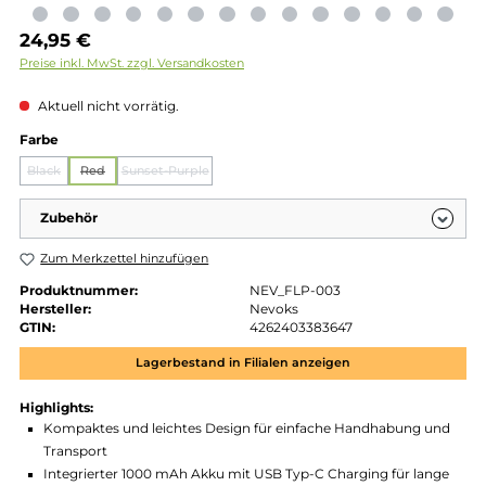
Regulärer Preis:
24,95 €
Preise inkl. MwSt. zzgl. Versandkosten
Aktuell nicht vorrätig.
auswählen
Farbe
Black
Red
Sunset-Purple
(Diese Option ist zurzeit nicht verfügbar.)
(Diese Option ist zurzeit nicht verfügbar.)
(Diese Option ist zurzeit nicht verfügbar.)
Zubehör
Zum Merkzettel hinzufügen
Produktnummer:
NEV_FLP-003
Hersteller:
Nevoks
GTIN:
4262403383647
Lagerbestand in Filialen anzeigen