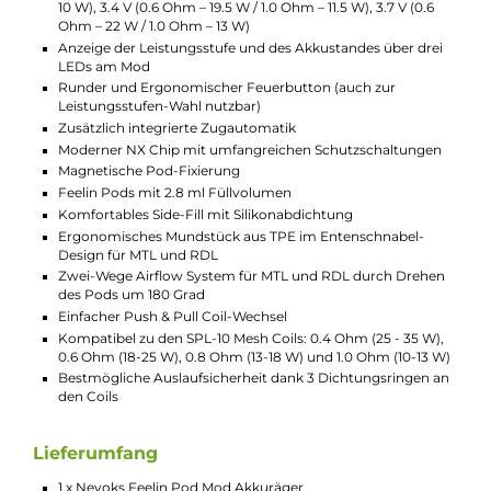
aufgeladen werden. Lange Wartezeiten gehören der
Vergangenheit an, denn mit 5V / 1,5A ist dein Gerät im
Nu wieder einsatzbereit.
Pod-System und Coils
Die Feelin Pods sind mit einem praktischen
Magnetmechanismus ausgestattet, der den
Austausch kinderleicht macht. Das Mundstück aus
TPE ist besonders lippenfreundlich, und die Pods
fassen bis zu 2,8 ml Liquid. Du kannst zwischen
verschiedenen SPL-10 Mesh-Coils wählen, je nach
deinem bevorzugten Zugverhalten. Die Coils sind
leicht austauschbar und garantieren ein intensives
Aroma.
Individuelle Anpassung
Das Two-Way Airflow System ermöglicht es dir, das
Dampfverhalten nach deinen Wünschen anzupassen.
Durch einfaches Drehen des Pods kannst du
zwischen einem strengeren MTL-Zug und einem