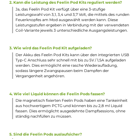
LEDs am Mod
Runder und Ergonomischer Feuerbutton (auch zur
Leistungsstufen-Wahl nutzbar)
Zusätzlich integrierte Zugautomatik
Moderner NX Chip mit umfangreichen Schutzschaltungen
Magnetische Pod-Fixierung
Feelin Pods mit 2.8 ml Füllvolumen
Komfortables Side-Fill mit Silikonabdichtung
Ergonomisches Mundstück aus TPE im Entenschnabel-
Design für MTL und RDL
Zwei-Wege Airflow System für MTL und RDL durch Drehe
des Pods um 180 Grad
Einfacher Push & Pull Coil-Wechsel
Kompatibel zu den SPL-10 Mesh Coils: 0.4 Ohm (25 - 35 W)
0.6 Ohm (18-25 W), 0.8 Ohm (13-18 W) und 1.0 Ohm (10-13 
Bestmögliche Auslaufsicherheit dank 3 Dichtungsringen 
den Coils
Lieferumfang
1 x Nevoks Feelin Pod Mod Akkuräger