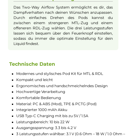
strengeren MTL- oder eines offeneren RDL-Dampferlebnisses
einstellen. Dank dreier Dichtungsringe an den SPL-10 Mesh-Co
sind die Pods zudem optimal gegen Leckagen geschützt.
Hinweis: Der Nevoks SPL-10 Coil-Verdampferkopf mit 0,3 Oh
ist nicht mit dem Feelin Pod Kit kompatibel.
Design und Handhabung
Das Feelin Pod Kit von Nevoks besticht durch sein
modernes und stylisches Design. Durch die kompakte
und leichte Bauweise passt es perfekt in jede Tasche
und liegt angenehm in der Hand. Die ergonomische
Form und die hochwertige Verarbeitung machen das
Kit zu einem echten Hingucker. Du wirst begeistert
sein, wie einfach die Bedienung ist - alles funktioniert
intuitiv und ohne Aufwand.
Batterie und Aufladung
Mit dem leistungsstarken 1000 mAh Akku kannst du
deinen Dampfgenuss den ganzen Tag über genießen.
Der Akku bietet eine beeindruckende Ausdauer und
kann schnell über den USB Typ-C Anschluss