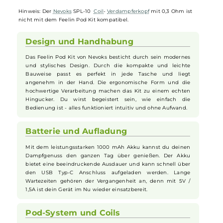
auf die dampf- und geschmacksintensiven SPL-10 Mesh-
Coils
. Diese
sind dank Push & Pull System einfach zu wechseln und stehen mit
Widerständen von 0,6 Ohm für ein RDL-Dampfverhalten und 1,0 Oh
für ein klassisches MTL/Backdampfverhalten zur Auswahl. Je nach
gewünschtem Zugverhalten lässt sich der Luftstrom durch Drehen
des Pods um 180° am Feelin Mod einfach und schnell regulieren un
so die Zwei-Wege-Luftströmung entweder in Richtung eines
strengeren MTL- oder eines offeneren RDL-Dampferlebnisses
einstellen. Dank dreier
Dichtungsringe
an den SPL-10 Mesh-
Coils
sind die Pods zudem optimal gegen Leckagen geschützt.
Hinweis: Der
Nevoks
SPL-10
Coil
-
Verdampferkopf
mit 0,3 Ohm ist
nicht mit dem Feelin Pod Kit kompatibel.
Design und Handhabung
Das Feelin Pod Kit von Nevoks besticht durch sein modernes
und stylisches Design. Durch die kompakte und leichte
Bauweise passt es perfekt in jede Tasche und liegt
angenehm in der Hand. Die ergonomische Form und die
hochwertige Verarbeitung machen das Kit zu einem echten
Hingucker. Du wirst begeistert sein, wie einfach die
Bedienung ist - alles funktioniert intuitiv und ohne Aufwand.