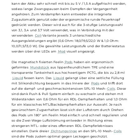
komfortable Handhabung. Mit acht schicken Farbvarianten spricht
das hochwertig verarbeitete Kit nicht nur
Einsteiger
und Umsteiger
an, sondern weiß auch erfahrene Dampfer mit seinen zahlreichen
Vorzügen zu begeistern.
Mit seinem integrierten 1000 mAh Akku erreicht der kompakte Feel
Pod
Mod
eine Ausgangsleistung zwischen 10 und 22 Watt und
verfügt über eine große Ausdauer. Über den USB Typ-C Anschluss
kann der Akku sehr schnell mit bis zu 5 V / 1,5 A aufgefrischt werden
sodass lange Zwangspausen beim Dampfen der Vergangenheit
angehören. Zum Verdampfen kann entweder die integrierte
Zugautomatik genutzt oder der ergonomische runde Feuerknopf
gedrückt werden. Dieser wird auch für die 3-stufige Leistungswahl
von 3,1, 3,4 und 3,7 Volt verwendet, was in Verbindung mit der
verwendeten
Coil
-Variante jeweils 3 unterschiedliche
Ausgangsleistungen ergibt (0,6 Ohm: 18,0/19,5/22,0 W & 1,0 Ohm:
10,0/11,5/13,0 W). Die gewählte Leistungsstufe und der Batteriestatus
werden über drei LEDs am
Mod
visuell angezeigt.
Die magnetisch fixierten Feelin
Pods
haben ein ergonomisch
geformtes
Mundstück
aus lippenfreundlichem TPE und eine
transparente Tankeinheit aus hochwertigem PCTG, die bis zu 2,8 ml
Liquid
fassen kann. Das
Liquid
gelangt über eine seitliche Füllung
mit Silikondichtung bequem in das Innere der
Pods
und trifft dort