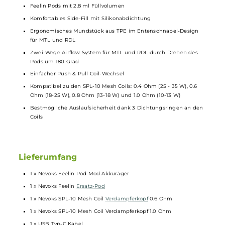
Integrierter 1000 mAh Akku
USB Typ-C Charging mit bis zu 5V / 1.5A
Leistungsbereich: 10 bis 22 W
Ausgangsspannung: 3.3 bis 4.2 V
3 Leistungsstufen wählbar: 3.1 V (0.6 Ohm – 18 W / 1.0 Ohm – 10
W), 3.4 V (0.6 Ohm – 19.5 W / 1.0 Ohm – 11.5 W), 3.7 V (0.6 Ohm – 2
W / 1.0 Ohm – 13 W)
Anzeige der Leistungsstufe und des Akkustandes über drei LED
am Mod
Runder und Ergonomischer Feuerbutton (auch zur
Leistungsstufen-Wahl nutzbar)
Zusätzlich integrierte Zugautomatik
Moderner NX Chip mit umfangreichen
Schutzschaltungen
Magnetische Pod-Fixierung
Feelin Pods mit 2.8 ml Füllvolumen
Komfortables Side-Fill mit Silikonabdichtung
Ergonomisches Mundstück aus TPE im Entenschnabel-Design
für MTL und RDL