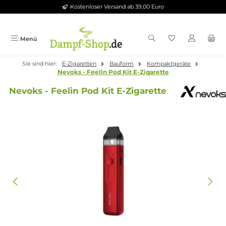
Kostenloser Versand ab 39,00 Euro
Zum Hauptinhalt springen
Menü
Sie sind hier:
E-Zigaretten
Bauform
Kompaktgeräte
Nevoks - Feelin Pod Kit E-Zigarette
Nevoks - Feelin Pod Kit E-Zigarette
Bildergalerie überspringen