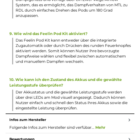
2. Kann die Leistung des Feelin Pod Kits reguliert werden?
Ja, das Feelin Pod Kit verfügt über eine 3-stufige
Leistungswahl von 3,1, 3,4 und 3,7 Volt, die mittels des run
Feuerknopfes am Mod ausgewählt werden kann. Diese
Leistungsstufen ergeben in Verbindung mit der verwende
Coil-Variante jeweils 3 unterschiedliche Ausgangsleistunge
3. Wie wird das Feelin Pod Kit aufgeladen?
Der Akku des Feelin Pod Kits kann über den integrierten 
Typ-C Anschluss sehr schnell mit bis zu 5V / 1,5A aufgelade
werden. Dies ermöglicht eine rasche Wiederaufladung,
sodass längere Zwangspausen beim Dampfen der
Vergangenheit angehören.
4. Wie viel Liquid können die Feelin Pods fassen?
Die magnetisch fixierten Feelin Pods haben eine Tankeinhe
aus hochwertigem PCTG und können bis zu 2,8 ml Liquid
fassen. Dies ermöglicht ausgedehnte Dampfsessions, ohn