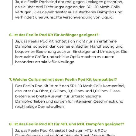
1 x Nevoks Feelin Ersatz-Pod
1 x Nevoks SPL-10 Mesh Coil Verdampferkopf 0.6 Ohm
1 x Nevoks SPL-10 Mesh Coil Verdampferkopf 1.0 Ohm
1 x USB Typ-C Kabel
1 x Garantiekarte
1 x Bedienungsanleitung
Abmessungen
Gewicht: 42.0 g
Füllvolumen: 2.8 ml
Häufig gestellte Fragen
1. Wie lange hält der Akku des Feelin Pod Kit von Nevoks?
Der integrierte 1000 mAh Akku des Feelin Pod Kits bietet e
beachtliche Ausdauer und ermöglicht dauerhaften
Dampfgenuss. Mit seiner Kapazität hält der Akku je nach
Nutzung zwischen einem halben und einem ganzen Tag.