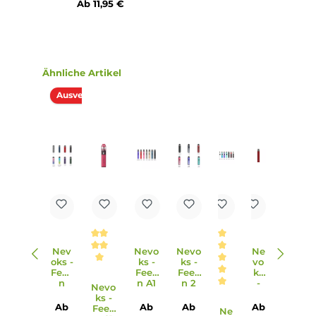
bieten eine breite Auswahl für unterschiedliche
Dampfvorlieben und sorgen für intensiven Geschmack un
reichhaltige Dampfwolken.
8. Ist das Feelin Pod Kit für MTL und RDL Dampfen geeignet
Ja, das Feelin Pod Kit bietet höchsten MTL- & RDL-
Dampfgenuss und verfügt über ein Zwei-Wege Airflow
System, das es ermöglicht, das Dampfverhalten von MTL z
RDL durch einfaches Drehen des Pods um 180 Grad
anzupassen.
9. Wie wird das Feelin Pod Kit aktiviert?
Das Feelin Pod Kit kann entweder über die integrierte
Zugautomatik oder durch Drücken des runden Feuerknop
aktiviert werden. Somit können Nutzer ihre bevorzugte
Dampfweise wählen und flexibel zwischen automatische
und manuellem Dampfen wechseln.
10. Wie kann ich den Zustand des Akkus und die gewählte