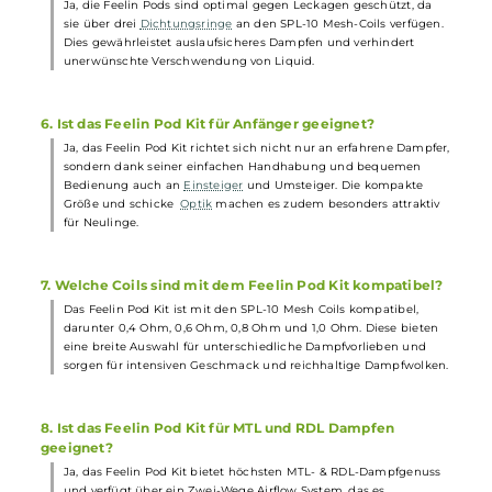
2. Kann die Leistung des Feelin Pod Kits reguliert
werden?
Ja, das Feelin Pod Kit verfügt über eine 3-stufige Leistungswahl
von 3,1, 3,4 und 3,7 Volt, die mittels des runden Feuerknopfes am
Mod ausgewählt werden kann. Diese Leistungsstufen ergeben i
Verbindung mit der verwendeten Coil-Variante jeweils 3
unterschiedliche Ausgangsleistungen.
3. Wie wird das Feelin Pod Kit aufgeladen?
Der Akku des Feelin Pod Kits kann über den integrierten USB Ty
C Anschluss sehr schnell mit bis zu 5V / 1,5A aufgeladen werden.
Dies ermöglicht eine rasche Wiederaufladung, sodass längere
Zwangspausen beim Dampfen der Vergangenheit angehören.
4. Wie viel Liquid können die Feelin Pods fassen?
Die magnetisch fixierten Feelin Pods haben eine Tankeinheit au
hochwertigem PCTG und können bis zu 2,8 ml Liquid fassen. Die
ermöglicht ausgedehnte Dampfsessions, ohne ständig nachfüll
zu müssen.