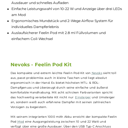
Highlights:
Kompaktes und leichtes Design für einfache Handhabung u
Transport
Integrierter 1000 mAh Akku mit USB Typ-C Charging für lan
Ausdauer und schnelles Aufladen
Einfache Leistungswahl von 10-22 W und Anzeige über drei 
am Mod
Ergonomisches Mundstück und 2-Wege Airflow System für
individuelles Dampferlebnis
Auslaufsicherer Feelin Pod mit 2.8 ml Füllvolumen und
einfachem Coil-Wechsel
Nevoks - Feelin Pod Kit
Das kompakte und extrem leichte Feelin Pod Kit von
Nevoks
sieht tol
aus, passt problemlos auch in kleine Taschen und liegt absolut
ergonomisch in der Hand. Es bietet höchsten MTL- & RDL-
Dampfgenuss und überzeugt durch seine einfache und äußerst