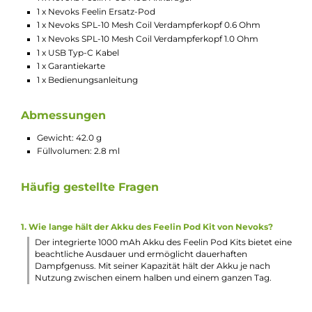
offeneren RDL-Zug wählen. Die drei Leistungsstufen
lassen sich bequem über den Feuerknopf einstellen,
sodass du immer die optimale Einstellung für dein
Liquid findest.
Technische Daten
Modernes und stylisches Pod Kit für MTL & RDL
Kompakt und leicht
Ergonomisches und handschmeichelndes Design
Hochwertige Verarbeitung
Komfortable Bedienung
Material: PC & ABS (Mod), TPE & PCTG (Pod)
Integrierter 1000 mAh Akku
USB Typ-C Charging mit bis zu 5V / 1.5A
Leistungsbereich: 10 bis 22 W
Ausgangsspannung: 3.3 bis 4.2 V
3 Leistungsstufen wählbar: 3.1 V (0.6 Ohm – 18 W / 1.0 Ohm 
10 W), 3.4 V (0.6 Ohm – 19.5 W / 1.0 Ohm – 11.5 W), 3.7 V (0.6
Ohm – 22 W / 1.0 Ohm – 13 W)
Anzeige der Leistungsstufe und des Akkustandes über dre