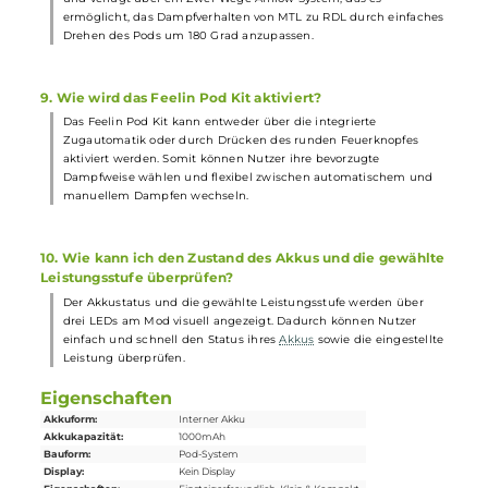
5. Sind die Feelin Pods auslaufsicher?
Ja, die Feelin Pods sind optimal gegen Leckagen geschützt, da
sie über drei
Dichtungsringe
an den SPL-10 Mesh-Coils verfügen
Dies gewährleistet auslaufsicheres Dampfen und verhindert
unerwünschte Verschwendung von Liquid.
6. Ist das Feelin Pod Kit für Anfänger geeignet?
Ja, das Feelin Pod Kit richtet sich nicht nur an erfahrene Dampfe
sondern dank seiner einfachen Handhabung und bequemen
Bedienung auch an
Einsteiger
und Umsteiger. Die kompakte
Größe und schicke
Optik
machen es zudem besonders attraktiv
für Neulinge.
7. Welche Coils sind mit dem Feelin Pod Kit kompatibel
Das Feelin Pod Kit ist mit den SPL-10 Mesh Coils kompatibel,
darunter 0,4 Ohm, 0,6 Ohm, 0,8 Ohm und 1,0 Ohm. Diese bieten
eine breite Auswahl für unterschiedliche Dampfvorlieben und
sorgen für intensiven Geschmack und reichhaltige Dampfwolken