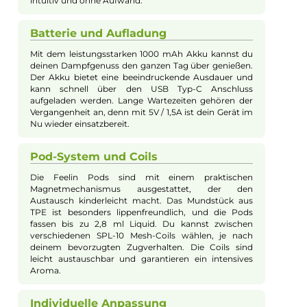
Dampfen der Vergangenheit angehören. Zum Verdampfen ka
entweder die integrierte Zugautomatik genutzt oder der
ergonomische runde Feuerknopf gedrückt werden. Dieser wi
auch für die 3-stufige Leistungswahl von 3,1, 3,4 und 3,7 Volt
verwendet, was in Verbindung mit der verwendeten Coil-
Variante jeweils 3 unterschiedliche Ausgangsleistungen ergibt
(0,6 Ohm: 18,0/19,5/22,0 W & 1,0 Ohm: 10,0/11,5/13,0 W). Die
gewählte Leistungsstufe und der Batteriestatus werden über d
LEDs am Mod visuell angezeigt.
Die magnetisch fixierten Feelin Pods haben ein ergonomisch
geformtes Mundstück aus lippenfreundlichem TPE und eine
transparente Tankeinheit aus hochwertigem PCTG, die bis zu 
ml Liquid fassen kann. Das Liquid gelangt über eine seitliche
Füllung mit Silikondichtung bequem in das Innere der Pods u
trifft dort auf die dampf- und geschmacksintensiven SPL-10
Mesh-Coils. Diese sind dank Push & Pull System einfach zu
wechseln und stehen mit Widerständen von 0,6 Ohm für ein
RDL-Dampfverhalten und 1,0 Ohm für ein klassisches
MTL/Backdampfverhalten zur Auswahl. Je nach gewünschte
Zugverhalten lässt sich der Luftstrom durch Drehen des Pods
um 180° am Feelin Mod einfach und schnell regulieren und so 
Zwei-Wege-Luftströmung entweder in Richtung eines