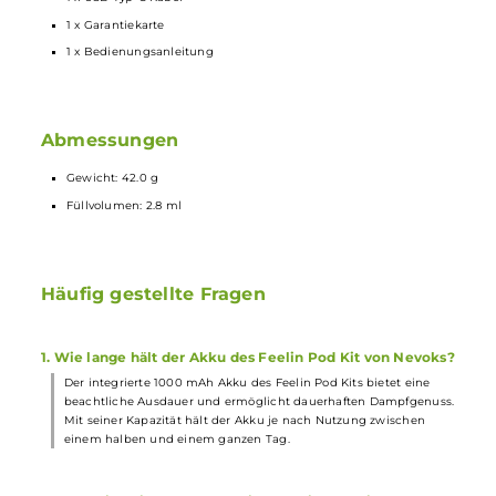
Zwei-Wege Airflow System für MTL und RDL durch Drehen des
Pods um 180 Grad
Einfacher Push & Pull Coil-Wechsel
Kompatibel zu den SPL-10 Mesh Coils: 0.4 Ohm (25 - 35 W), 0.6
Ohm (18-25 W), 0.8 Ohm (13-18 W) und 1.0 Ohm (10-13 W)
Bestmögliche Auslaufsicherheit dank 3 Dichtungsringen an de
Coils
Lieferumfang
1 x Nevoks Feelin Pod Mod Akkuräger
1 x Nevoks Feelin
Ersatz-Pod
1 x Nevoks SPL-10 Mesh Coil
Verdampferkopf
0.6 Ohm
1 x Nevoks SPL-10 Mesh Coil Verdampferkopf 1.0 Ohm
1 x USB Typ-C Kabel
1 x Garantiekarte