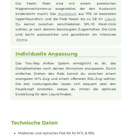
Batterie und Aufladung
Mit dem leistungsstarken 1000 mAh Akku kannst du deinen
Dampfgenuss den ganzen Tag über genießen. Der Akku
bietet eine beeindruckende Ausdauer und kann schnell über
den USB Typ-C Anschluss aufgeladen werden. Lange
Wartezeiten gehören der Vergangenheit an, denn mit 5V /
1,5A ist dein Gerät im Nu wieder einsatzbereit.
Pod-System und Coils
Die Feelin Pods sind mit einem praktischen
Magnetmechanismus ausgestattet, der den Austausch
kinderleicht macht. Das
Mundstück
aus TPE ist besonders
lippenfreundlich, und die Pods fassen bis zu 2,8 ml
Liquid
.
Du kannst zwischen verschiedenen SPL-10 Mesh-Coils
wählen, je nach deinem bevorzugten Zugverhalten. Die Coils
sind leicht austauschbar und garantieren ein intensives
Aroma
.
Individuelle Anpassung