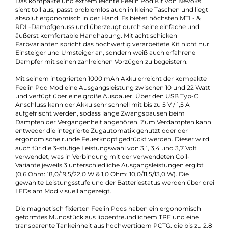
Leistung überprüfen.
Eigenschaften
Akkuform:
Interner Akku
Akkukapazität:
1000mAh
Bauform:
Pod-System
Display:
Kein Display
Eigenschaften:
Einsteigerfreundlich
, Klein & Kompakt
Füllvolumen:
2.8ml
Geregelter Akkuträger:
Ja
Maximale Leistung:
22W
Zugverhalten:
Mouth-to-Lung
Experte für dieses Produkt
Kevin Maxhuni
Produkt-Manager & Experte
Bei Fragen zu diesem Artikel kontaktieren Sie unseren