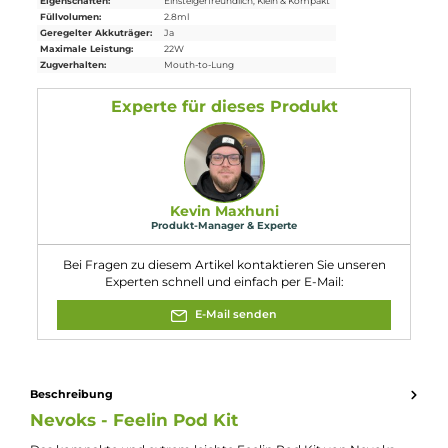
8. Ist das Feelin Pod Kit für MTL und RDL Dampfen
geeignet?
Ja, das Feelin Pod Kit bietet höchsten MTL- & RDL-Dampfgenuss
und verfügt über ein Zwei-Wege Airflow System, das es
ermöglicht, das Dampfverhalten von MTL zu RDL durch einfache
Drehen des Pods um 180 Grad anzupassen.
9. Wie wird das Feelin Pod Kit aktiviert?
Das Feelin Pod Kit kann entweder über die integrierte
Zugautomatik oder durch Drücken des runden Feuerknopfes
aktiviert werden. Somit können Nutzer ihre bevorzugte
Dampfweise wählen und flexibel zwischen automatischem und
manuellem Dampfen wechseln.
10. Wie kann ich den Zustand des Akkus und die gewählt
Leistungsstufe überprüfen?
Der Akkustatus und die gewählte Leistungsstufe werden über
drei LEDs am Mod visuell angezeigt. Dadurch können Nutzer
einfach und schnell den Status ihres
Akkus
sowie die eingestellt