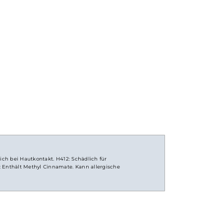
e Geschmacksentfaltung und optimale Nikotin-Freisetzung
 Ice