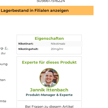
5056617516224
Lagerbestand in Filialen anzeigen
l
Eigenschaften
Nikotinart:
Nikotinsalz
eigenes Einweg-
E-
Nikotingehalt:
20mg/ml
esticht durch ihr
at" und "IVG"
Experte für dieses Produk
mische Formgebung