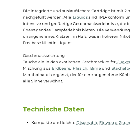
Im Inneren sorgt eine 500 mAh Li-Ion Batterie 
ähnelt dem einer herkömmlichen Zigarette und
geformte
Mundstück
passt sich perfekt den Li
zusammen mit den Pre-Filled Nikotinsalz-
Liqu
Geschmackserlebnis sorgt. Sobald die Batterie
System entsorgt und durch eine neue IVG Bar er
Die integrierte und auslaufsichere Cartridge ist
nachgefüllt werden. Alle
Liquids
sind TPD-konfo
intensive und großartige Geschmackserlebnisse,
überragendes Dampferlebnis bieten. Die Verwen
unangenehmes Kratzen im Hals, was in höheren 
Freebase Nikotin Liquids.
Geschmacksrichtung
Tauche ein in den exotischen Geschmack reifer
Mischung aus
Erdbeere
,
Pfirsich
,
Birne
und
St
Mentholhauch ergänzt, der für eine angenehme