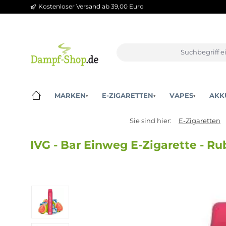
Kostenloser Versand ab 39,00 Euro
m Hauptinhalt springen
Zur Suche springen
Zur Hauptnavigation springen
MARKEN
E-ZIGARETTEN
VAPES
▾
▾
▾
Sie sind hier:
E-Zigar
IVG - Bar Einweg E-Zigarette
Bildergalerie überspringen