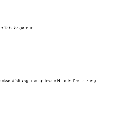
-Zigarette
20mg/ml
esign
er echten Tabakzigarette