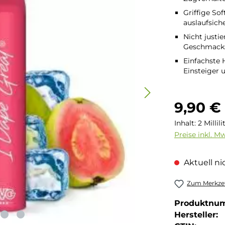
Griffige So
auslaufsich
Nicht justie
Geschmackse
Einfachste 
Einsteiger 
Regulärer Pre
9,90 €
Inhalt:
2 Millil
Preise inkl. M
Aktuell nic
Zum Merkzet
Produktnu
Hersteller: