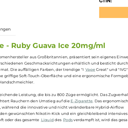
GTIN:
ewertungen
rette - Ruby Guava Ice 20mg/m
um-Aromenhersteller aus Großbritannien, präsentiert sein 
 in 18 verschiedenen Geschmacksrichtungen erhältlich und b
le-Format. Die auffälligen Farben, der trendige "I
Vape
Gre
wie eine griffige Soft-Touch-Oberfläche und eine ergono
r und Handschmeichler.