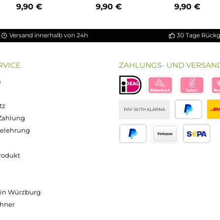
g
IVG - Bar Einweg E-
IVG - Bar Einweg
IVG - 
Zigarette - Fuji
E-Zigarette -
Ziga
Apple Melon
Passion Fruit
L
20mg/ml
20mg/ml
r
Inhalt:
2 Milliliter
Inhalt:
2 Milliliter
Inha
(495,00 € / 100
(495,00 € / 100
(49
Milliliter)
Milliliter)
M
9,90 €
9,90 €
Versand innerhalb von 24h