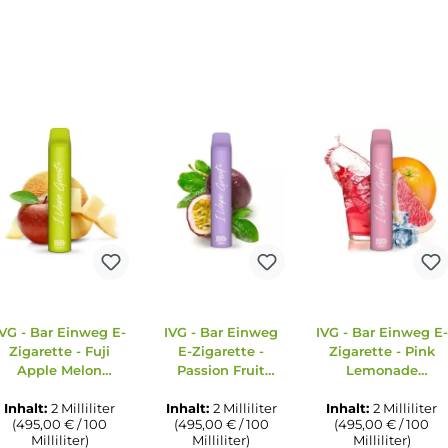
tsschädlich bei Hautkontakt. H412: Schädlich für
 EUH208: Enthält Methyl Cinnamate. Kann allergische
t.