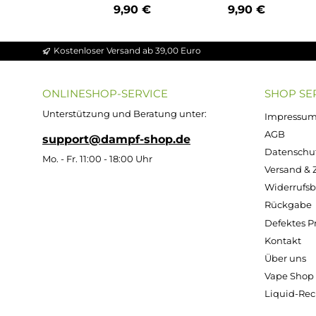
IVG - Bar Einweg E-
IVG - Bar Einwe
Zigarette - Blue
E-Zigarette -
Raspberry Ice
Energy Ice
20mg/ml
20mg/ml
Inhalt:
2 Milliliter
Inhalt:
2 Millilite
(495,00 € / 100
(495,00 € / 100
Milliliter)
Milliliter)
9,90 €
9,90 €
Kostenloser Versand ab 39,00 Euro