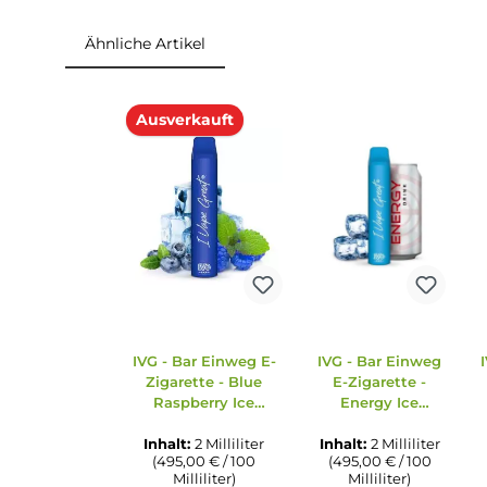
Gewicht: 29 g
Füllvolumen: 2.0 ml Cartridge (Pre-Filled)
Einordnung nach CLP-Verordnung
H301: Giftig bei Verschlucken. H312: Gesundhei
Wasserorganismen, mit langfristiger Wirkung.
Reaktionen hervorrufen. Enthält Nicotinbenzoa
Gefahr
Ähnliche Artikel
Produktgalerie überspringen
Ausverkauft