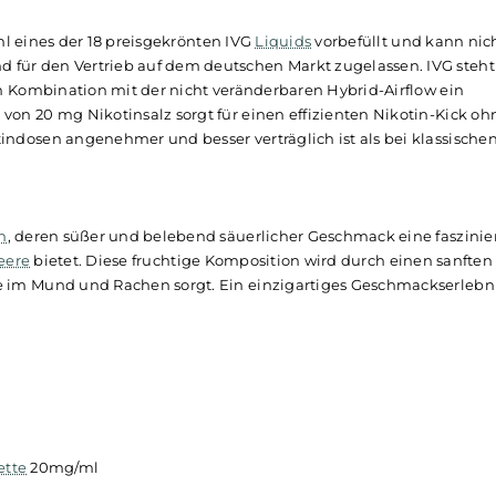
für ausreichende Leistung, die bis zu 800 Züge ermöglicht.
 erleichtert Rauchern den Umstieg auf die
E-Zigarette
. Da
ppen an, während die innovative und nicht veränderbare Hyb
ids
für den gewünschten Nikotin-Kick und ein gleichbleibe
 erschöpft oder das gesamte
Liquid
des
Pods
verdampft ist,
setzt.
 mit 2 ml eines der 18 preisgekrönten IVG
Liquids
vorbefüllt
rm und für den Vertrieb auf dem deutschen Markt zugelasse
 die in Kombination mit der nicht veränderbaren Hybrid-Ai
dung von 20 mg Nikotinsalz sorgt für einen effizienten Ni
Nikotindosen angenehmer und besser verträglich ist als be
Guaven
, deren süßer und belebend säuerlicher Geschmack 
achelbeere
bietet. Diese fruchtige Komposition wird durch 
 Kühle im Mund und Rachen sorgt. Ein einzigartiges Gesch