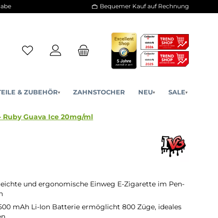
30 Tage Rückgabe
Bequemer Kauf a
ERSATZTEILE & ZUBEHÖR
ZAHNSTOCHER
NE
▾
▾
 E-Zigarette - Ruby Guava Ice 20mg/ml
eichte und ergonomische Einweg E-Zigarette im Pen-
n
 500 mAh Li-Ion Batterie ermöglicht 800 Züge, ideales
en