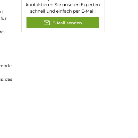
 Das Zugverhalten
s ergonomisch
Jannik Ittenbach
rid-Airflow
Produkt-Manager & Experte
nd intensives
 wird das gesamte
Bei Fragen zu diesem Artikel
kontaktieren Sie unseren Expert
schnell und einfach per E-Mail:
 und kann nicht
n. IVG steht für
E-Mail senden
rflow ein
kotin-Kick ohne
i klassischen
eine faszinierende
einen sanften
mackserlebnis, das