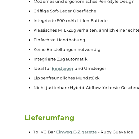
alle Sinne verwöhnt.
Technische Daten
Kompakte und leichte
Disposable
Einweg e
Modernes und ergonomisches Pen-Style D
Griffige Soft-Leder Oberfläche
Integrierte 500 mAh Li-Ion Batterie
Klassisches MTL-Zugverhalten, ähnlich ein
Einfachste Handhabung
Keine Einstellungen notwendig
Integrierte Zugautomatik
Ideal für
Einsteiger
und Umsteiger