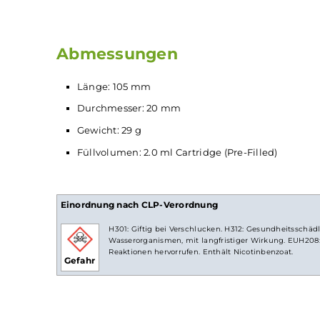
Lippenfreundliches Mundstück
Nicht justierbare Hybrid-Airflow für best
Lieferumfang
1 x IVG Bar
Einweg E-Zigarette
- Ruby Guava
Abmessungen
Länge: 105 mm
Durchmesser: 20 mm