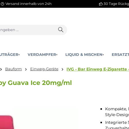
Versand innerhalb von 24h
AKKUTRÄGER
VERDAMPFER
LIQUID & MISCHEN
▾
▾
IVG - Bar Einweg
etten
Bauform
Einweg-Geräte
 - Ruby Guava Ice 20mg/ml
Kompakte, l
Style-Desig
Integrierte
Zugverhalt