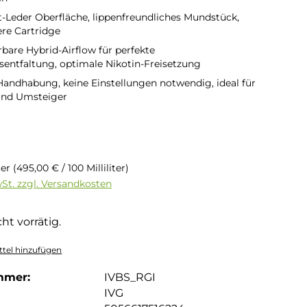
ft-Leder Oberfläche, lippenfreundliches Mundstück,
ere Cartridge
rbare Hybrid-Airflow für perfekte
ntfaltung, optimale Nikotin-Freisetzung
Handhabung, keine Einstellungen notwendig, ideal für
und Umsteiger
is:
iter
(495,00 € / 100 Milliliter)
wSt. zzgl. Versandkosten
ht vorrätig.
tel hinzufügen
mmer:
IVBS_RGI
IVG