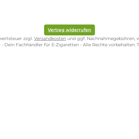
ORE ZWEIBRÜCKEN
STORE TRIER
pf-Shop.de Zweibrücken
Dampf-Shop.de Tr
straße 4
Karl-Marx-Str. 59
82 Zweibrücken
54290 Trier
nungszeiten:
Öffnungszeiten:
 Fr: 10:00 - 18:00 Uhr
Mo - Fr: 10:00 - 2
10:00 - 16:00 Uhr
Sa: 10:00 - 18:00 
/ 5.0
4.9 / 5.0
 Google Rezensionen
373 Google Rezen
Auf Google Maps ansehen
Auf Googl