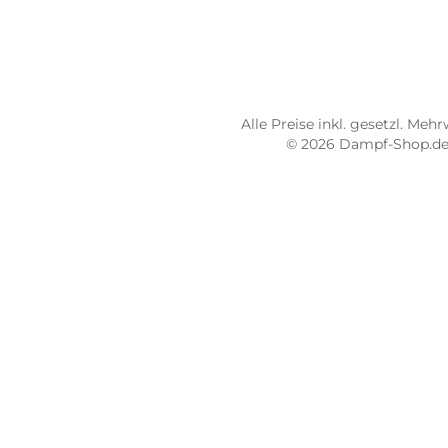
STORE PIRMASENS
ST
Dampf-Shop.de Pirmasens
Dam
Hauptstraße 71
Max
66953 Pirmasens
664
Öffnungszeiten:
Öff
Mo - Fr: 10:00 - 18:00 Uhr
Mo -
Sa: 10:00 - 16:00 Uhr
Sa: 
4.8 / 5.0
4.7 
487 Google Rezensionen
273
Auf Google Maps ansehen