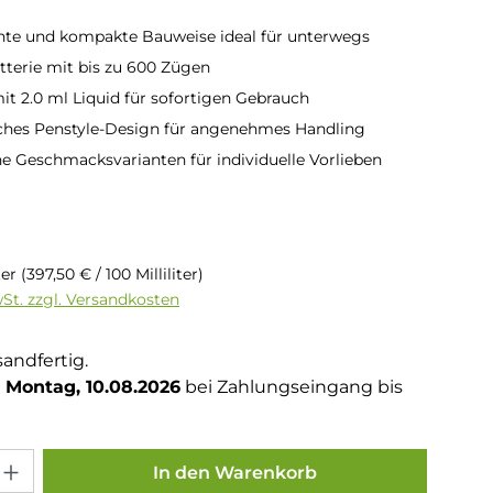
hte und kompakte Bauweise ideal für unterwegs
terie mit bis zu 600 Zügen
mit 2.0 ml Liquid für sofortigen Gebrauch
hes Penstyle-Design für angenehmes Handling
e Geschmacksvarianten für individuelle Vorlieben
is:
iter
(397,50 € / 100 Milliliter)
wSt. zzgl. Versandkosten
sandfertig.
Montag, 10.08.2026
bei Zahlungseingang bis
Gib den gewünschten Wert ein oder benutze die Schaltflächen um die Anza
In den Warenkorb