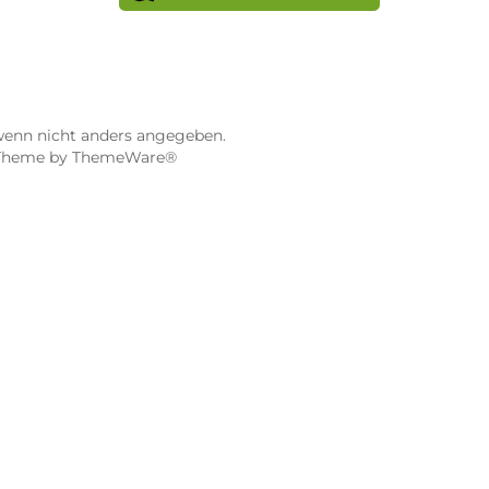
STORE WÜRZBURG
ier
Dampf-Shop.de Würzburg
Gerberstraße 11
97070 Würzburg
Öffnungszeiten:
0:00 Uhr
Mo, Mi, Fr: 10:00 - 18:00 Uhr
Uhr
Di, Do: 10:00 - 20:00 Uhr
Sa: 10:00 - 18:00 Uhr
sionen
4.9 / 5.0
115 Google Rezensionen
e Maps ansehen
Auf Google Maps anse