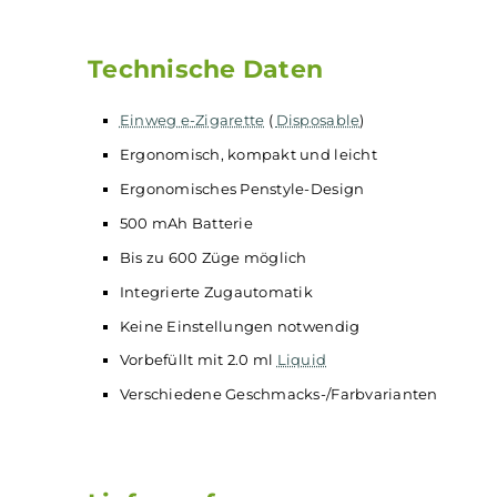
Die
Flerbar
ist eine
Einweg E-Zigarette
, die ei
Lebensdauer von bis zu 600 Zügen (Herstellera
einfach und unkompliziert. Die
Flerbar
bietet 
einem Nikotingehalt von 20mg/ml ist sie für
Ei
Bauweise macht sie ideal für unterwegs.
Technische Daten
Einweg e-Zigarette
(
Disposable
)
Ergonomisch, kompakt und leicht
Ergonomisches Penstyle-Design
500 mAh Batterie
Bis zu 600 Züge möglich
Integrierte Zugautomatik