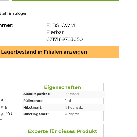
tel hinzufügen
mmer:
FLBS_CWM
Flerbar
6717169783050
Lagerbestand in Filialen anzeigen
g/ml
Eigenschaften
Akkukapazität:
500mAh