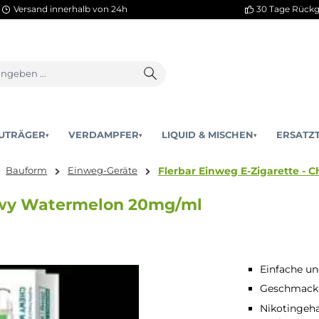
Versand innerhalb von 24h
AKKUTRÄGER
VERDAMPFER
LIQUID & MISCHEN
▾
▾
Flerbar Einweg E
tten
Bauform
Einweg-Geräte
- Chewy Watermelon 20mg/ml
Einfache u
Geschmackl
Nikotingeha