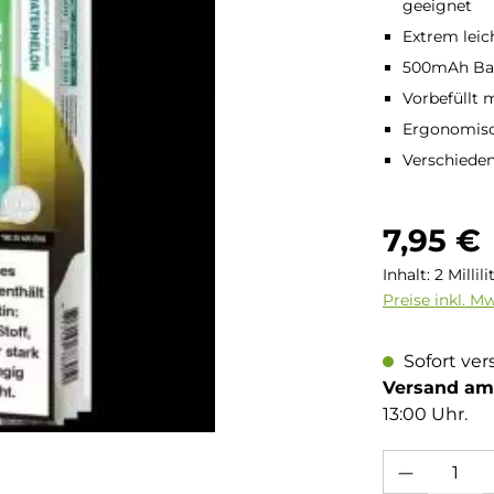
geeignet
Extrem leic
500mAh Bat
Vorbefüllt 
Ergonomisc
Verschieden
Regulärer Pre
7,95 €
Inhalt:
2 Millil
Preise inkl. M
Sofort ver
Versand am 
13:00 Uhr.
Produkt Anzahl: 