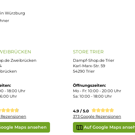
OP SERVICE
ZAHLUNGS- U
ressum
B
iDEAL
Klarna R
enschutz
PAY WITH KLARNA
sand & Zahlung
errufsbelehrung
kgabe
Später bezahlen
Google
ektes Produkt
takt
SEPA Lastschrift
r uns
e Shop in Würzburg
uid-Rechner