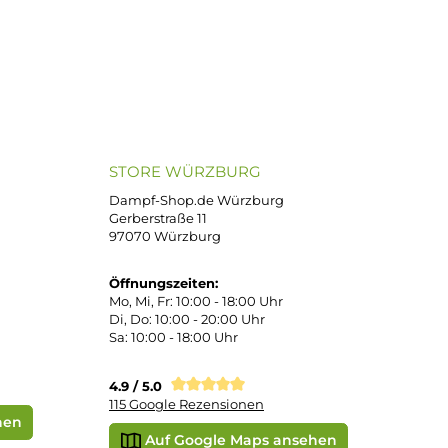
ND VERSANDARTEN
SICHER EINKAUFEN
Bei uns kaufen Sie sicher ein!
atenkauf
Klarna Sofortüberweisung
Klarna Rechnung
PayPal
DHL Paket (Eigenhändig)
 Pay
Apple Pay
Vorkasse