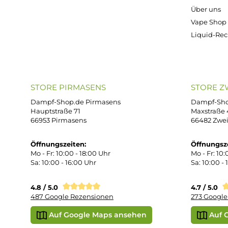
ONLINESHOP-SERVICE
SH
Unterstützung und Beratung unter:
Imp
AG
support@dampf-shop.de
Dat
Mo. - Fr. 11:00 - 18:00 Uhr
Ver
Wid
Rüc
Def
Kon
Übe
Vap
Liq