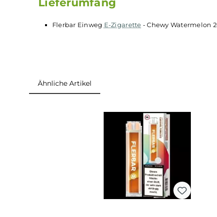
Keine Einstellungen notwendig
Vorbefüllt mit 2.0 ml
Liquid
Verschiedene Geschmacks-/Farbvarianten
Lieferumfang
Flerbar Einweg
E-Zigarette
- Chewy Waterm
Ähnliche Artikel
Produktgalerie überspringen