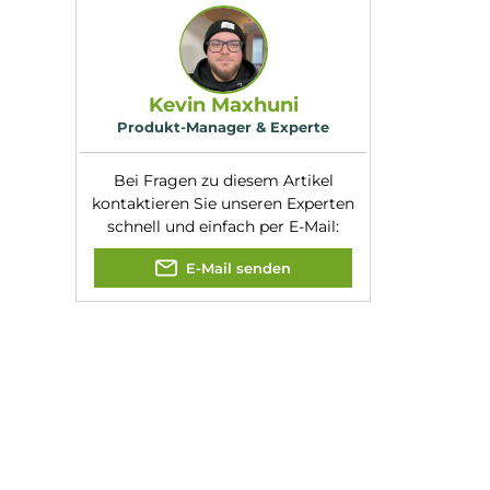
esitzt und eine
Füllmenge:
2ml
st die Verwendung
Nikotinart:
Nikotinsalz
ene Erfahrung. Mit
Nikotingehalt:
20mg/ml
e und kompakte
Experte für dieses Produk
Kevin Maxhuni
Produkt-Manager & Experte
Bei Fragen zu diesem Artikel
kontaktieren Sie unseren Expert
schnell und einfach per E-Mail:
E-Mail senden