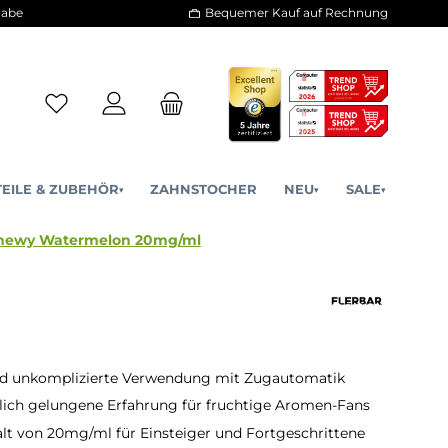
30 Tage Rückgabe
Bequemer Kauf a
ERSATZTEILE & ZUBEHÖR
ZAHNSTOCHER
NE
▾
▾
-Zigarette - Chewy Watermelon 20mg/ml
nd unkomplizierte Verwendung mit Zugautomatik
ich gelungene Erfahrung für fruchtige Aromen-Fans
lt von 20mg/ml für Einsteiger und Fortgeschrittene