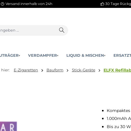
Versand innerhalb von 24h
AKKUTRÄGER
VERDAMPFER
LIQUID & MISCHEN
▾
▾
Sie sind hier:
E-Zigaretten
Bauform
Stick-Geräte
Kompaktes 
1.000mAh A
Bis zu 30 W