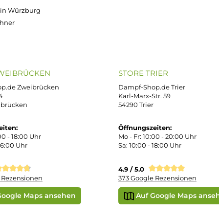
Versand innerhalb von 24h
OP SERVICE
ZAHLUNGS- U
ressum
B
iDEAL
Klarna R
enschutz
PAY WITH KLARNA
sand & Zahlung
errufsbelehrung
kgabe
Später bezahlen
Vorkass
ektes Produkt
takt
r uns
e Shop in Würzburg
uid-Rechner