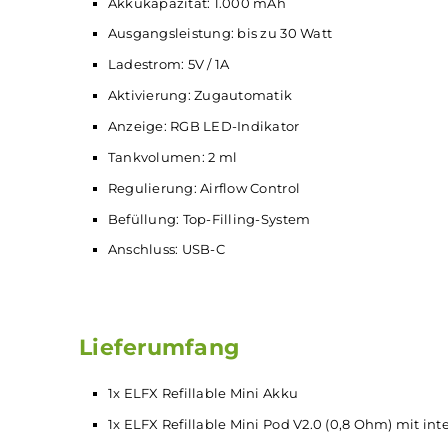
oder fest der Zug ist. Das macht das Vapen no
Technische Daten
Akkukapazität: 1.000 mAh
Ausgangsleistung: bis zu 30 Watt
Ladestrom: 5V / 1A
Aktivierung: Zugautomatik
Anzeige: RGB LED-Indikator
Tankvolumen: 2 ml
Regulierung: Airflow Control
Befüllung: Top-Filling-System