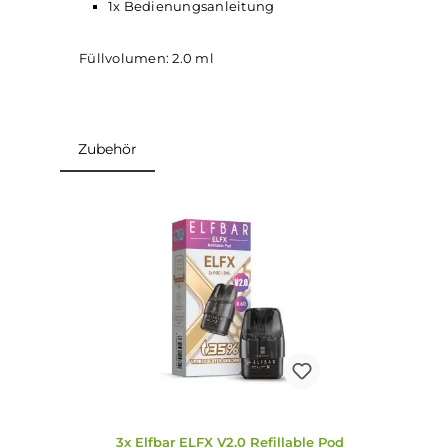
Anschluss: USB-C
Lieferumfang
1x ELFX Refillable Mini Akku
1x ELFX Refillable Mini Pod V2.0 (0,8 Ohm) 
1x Bedienungsanleitung
Füllvolumen: 2.0 ml
Zubehör