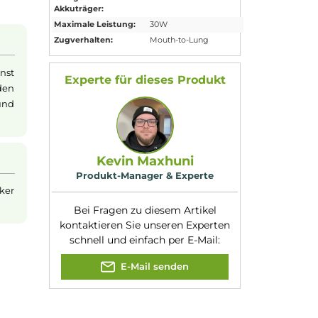
ls handliches und
Akkukapazität:
1000mAh
Oberflächenstruktur
Bauform:
Pod-System
, Stick
Gerät
t macht. Mit einem
Eigenschaften:
Besondere Optik
,
 Gerät flexible
Einsteigerfreundli
le Anpassung des
Füllvolumen:
2ml
für ein angenehmes
Geregelter
Ja
Akkuträger:
Maximale Leistung:
30W
Zugverhalten:
Mouth-to-Lung
s
ystem. Du kannst
Experte für dieses Produk
üllen, ohne den
st du Zeit und
Kevin Maxhuni
Produkt-Manager & Experte
lbst, wie locker