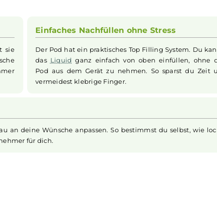
fx Pod V2.0 Das
Elfbar
ELFX Refillable Mini Kit überzeugt a
geeignet ist. Das
stabile
Aluminiumgehäuse mit spezieller 
nd die tastenlose Zugautomatik die Bedienung unkomplizier
g von bis zu 30 Watt und einem 2ml Tankvolumen bietet das
das praktische Top Filling System erlauben eine individuel
sind der ELFX Akku, ein ELFX Pod V2.0 mit Dual Mesh
Coil
Einfaches Nachfüllen ohne Stres
 kannst sie
Der Pod hat ein praktisches Top Filling S
der Tasche
das
Liquid
ganz einfach von oben einf
ette
immer
Pod aus dem Gerät zu nehmen. So spar
vermeidest klebrige Finger.
rom genau an deine Wünsche anpassen. So bestimmst du se