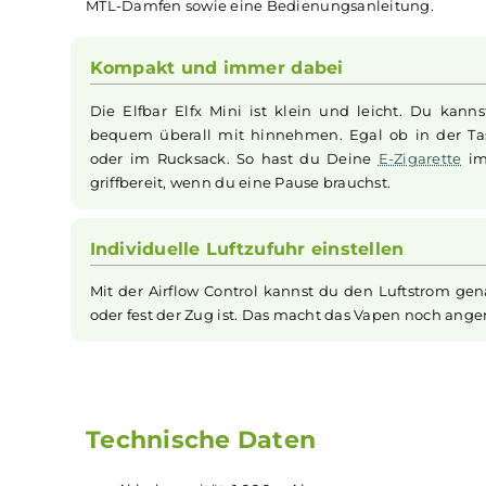
Elfbar
Elfx Mini | Kompaktes
Pod-System
mit El
modernes Pod System, das ideal für unterwegs 
garantiert eine verbesserte Griffigkeit, währe
1.000 mAh starken Akku, einer Ausgangsleistun
Einsatzmöglichkeiten. Die Airflow Control und 
Dampf-Erlebnisses. Im Lieferumfang enthalten 
MTL-Damfen sowie eine Bedienungsanleitung.
Kompakt und immer dabei
Die Elfbar Elfx Mini ist klein und leicht. Du
bequem überall mit hinnehmen. Egal ob in 
oder im Rucksack. So hast du Deine
E-Zigar
griffbereit, wenn du eine Pause brauchst.
Individuelle Luftzufuhr einstellen
Mit der Airflow Control kannst du den Luftst