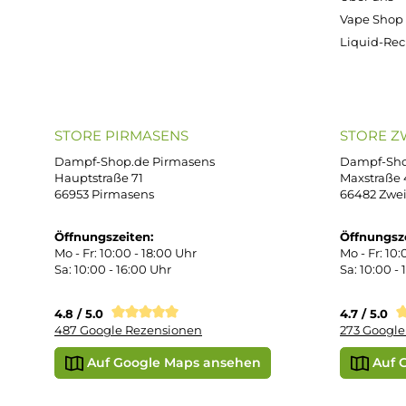
Kostenloser Versand ab 39,00 Euro
ONLINESHOP-SERVICE
SH
Unterstützung und Beratung unter:
Imp
AG
support@dampf-shop.de
Dat
Mo. - Fr. 11:00 - 18:00 Uhr
Ver
Wid
Rüc
Def
Kon
Übe
Vap
Liq