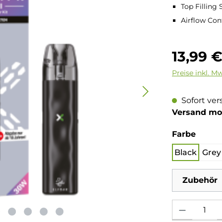
Top Filling
Airflow Cont
Regulärer Pre
13,99 
Preise inkl. M
Sofort ver
Versand mo
auswä
Farbe
Black
Grey
Zubehör
Produkt Anzahl: 