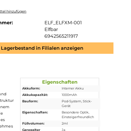
tel hinzufügen
mmer:
ELF_ELFXM-001
Elfbar
6942565211917
Lagerbestand in Filialen anzeigen
Eigenschaften
Akkuform:
Interner Akku