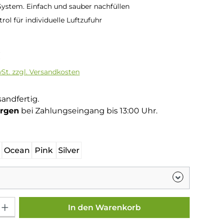
 System. Einfach und sauber nachfüllen
rol für individuelle Luftzufuhr
is:
€
wSt. zzgl. Versandkosten
sandfertig.
rgen
bei Zahlungseingang bis 13:00 Uhr.
hlen
Ocean
Pink
Silver
Gib den gewünschten Wert ein oder benutze die Schaltflächen um die Anza
In den Warenkorb