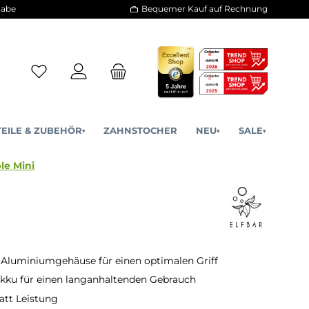
30 Tage Rückgabe
Bequemer Kauf a
ERSATZTEILE & ZUBEHÖR
ZAHNSTOCHER
NE
▾
▾
ELFX Refillable Mini
Aluminiumgehäuse für einen optimalen Griff
kku für einen langanhaltenden Gebrauch
att Leistung