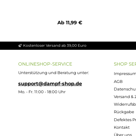
Produktgalerie überspringen
3x Elfbar ELFX V2.0 Refillable Pod
Ab 11,99 €