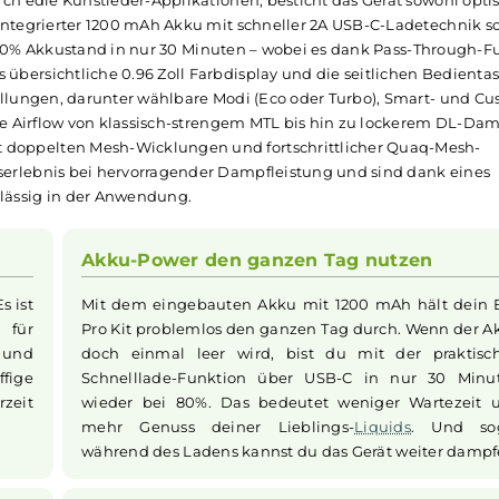
ewertungen
le Kit
ch sein elegantes Design und seine ausgezeichnete Benutzer
nzt durch edle Kunstleder-Applikationen, besticht das Gerä
d. Ein integrierter 1200 mAh Akku mit schneller 2A USB-C-L
 – bis zu 80% Akkustand in nur 30 Minuten – wobei es dank 
. Das übersichtliche 0.96 Zoll Farbdisplay und die seitlic
 Einstellungen, darunter wählbare Modi (Eco oder Turbo), 
ulierbare Airflow von klassisch-strengem MTL bis hin zu lo
ttet mit doppelten Mesh-Wicklungen und fortschrittlicher
chmackserlebnis bei hervorragender Dampfleistung und sin
 zuverlässig in der Anwendung.
Akku-Power den ganzen Tag nu