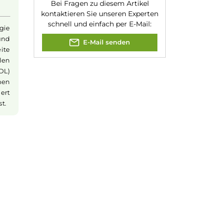
Experte für dieses Produk
 hält dein Elfx
h. Wenn der Akku
er praktischen
nur 30 Minuten
 Wartezeit und
Jannik Ittenbach
ds
. Und sogar
weiter dampfen.
Produkt-Manager & Experte
Bei Fragen zu diesem Artikel
kontaktieren Sie unseren Expert
schnell und einfach per E-Mail:
sh-Technologie
tensiver und
E-Mail senden
ler an der Seite
ten einzustellen
 entspannt (RDL)
it verschiedenen
st du garantiert
les Dampfen ist.