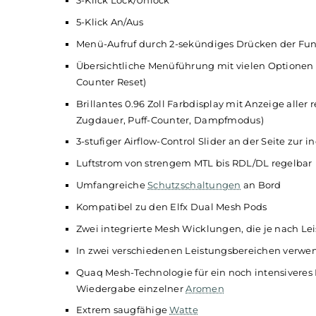
USB Typ-C Fast-Charging mit 5V/2A
Ausgangsleistung: 5 bis 45 Watt
Aktivierung via Zugautomatik und/oder Fe
Zwei wählbare Leistungsstufen: Eco + Turb
Individuelle Leistungsanpassung im anfän
Komfortable Bedienung über separate Funk
1-Klick Auswahl Leistungsstufe (Eco/Turbo)
2-Klick Leistungseinstellung
3-Klick Lock/Unlock
5-Klick An/Aus
Menü-Aufruf durch 2-sekündiges Drücken d
Übersichtliche Menüführung mit vielen Opt
Counter Reset)