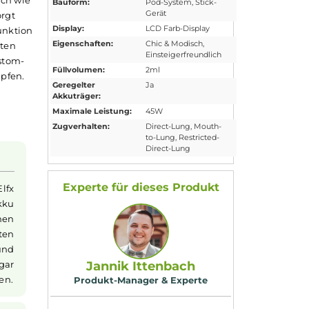
Eigenschaften
Akkuform:
Interner Akku
freundlichkeit hervor.
Akkukapazität:
1200mAh
t sowohl optisch wie
Bauform:
Pod-System
, Stick
Gerät
adetechnik sorgt
Display:
LCD Farb-Display
Pass-Through-Funktion
Eigenschaften:
Chic & Modisch
,
hen Bedientasten
Einsteigerfreundli
Smart- und Custom-
Füllvolumen:
2ml
ckerem DL-Dampfen.
Geregelter
Ja
 Quaq-Mesh-
Akkuträger:
d dank eines
Maximale Leistung:
45W
Zugverhalten:
Direct-Lung
, Mout
to-Lung
, Restricted
Direct-Lung
tzen