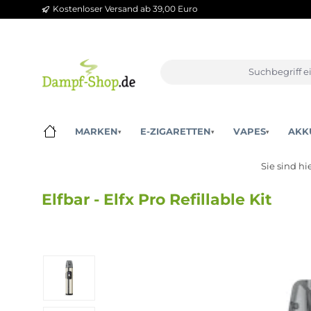
Kostenloser Versand ab 39,00 Euro
m Hauptinhalt springen
Zur Suche springen
Zur Hauptnavigation springen
MARKEN
E-ZIGARETTEN
VAPES
▾
▾
▾
Sie 
Elfbar - Elfx Pro Refillable Kit
Bildergalerie überspringen