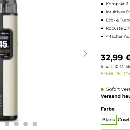
Kompakt & m
Intuitives 0
Eco- & Tur
Robuste Zin
4-facher Au
Regulärer Pre
32,99 
Inhalt:
10 Milli
Preise inkl. M
Sofort ver
Versand he
auswä
Farbe
Black
Cowb