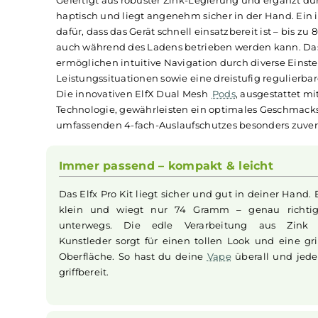
Beschreibung
Infos zum Hersteller
B
Elfbar - Elfx Pro Refillab
Das
Elfbar
Elfx Pro Refillable Kit hebt sich dur
Gefertigt aus robuster Zink-Legierung und ergä
haptisch und liegt angenehm sicher in der Han
dafür, dass das Gerät schnell einsatzbereit ist
auch während des Ladens betrieben werden kann
ermöglichen intuitive Navigation durch diverse
Leistungssituationen sowie eine dreistufig reg
Die innovativen ElfX Dual Mesh
Pods
, ausgesta
Technologie, gewährleisten ein optimales Ges
umfassenden 4-fach-Auslaufschutzes besonders
Immer passend – kompakt & leicht