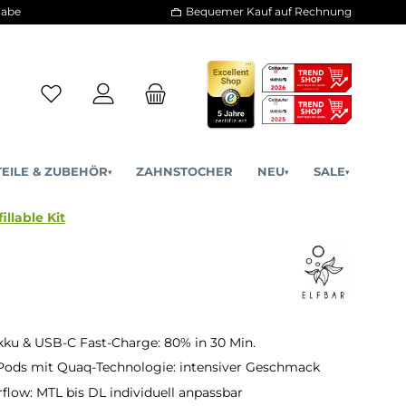
30 Tage Rückgabe
Bequemer Kauf a
ERSATZTEILE & ZUBEHÖR
ZAHNSTOCHER
NE
▾
▾
- Elfx Pro Refillable Kit
ku & USB-C Fast-Charge: 80% in 30 Min.
Pods mit Quaq-Technologie: intensiver Geschmack
rflow: MTL bis DL individuell anpassbar