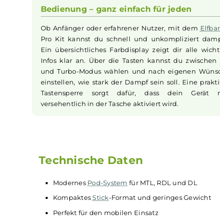
Das Elfx Pro Kit liegt sicher und gut in deiner 
klein und wiegt nur 74 Gramm – genau r
unterwegs. Die edle Verarbeitung aus
Kunstleder sorgt für einen tollen Look und ei
Oberfläche. So hast du deine
Vape
überall un
griffbereit.
Bedienung – ganz einfach für jeden
Ob Anfänger oder erfahrener Nutzer, mit de
Pro Kit kannst du schnell und unkomplizier
Ein übersichtliches Farbdisplay zeigt dir all
Infos klar an. Über die Tasten kannst du zw
und Turbo-Modus wählen und nach eigene
einstellen, wie stark der Dampf sein soll. Eine
Tastensperre sorgt dafür, dass dein Ge
versehentlich in der Tasche aktiviert wird.