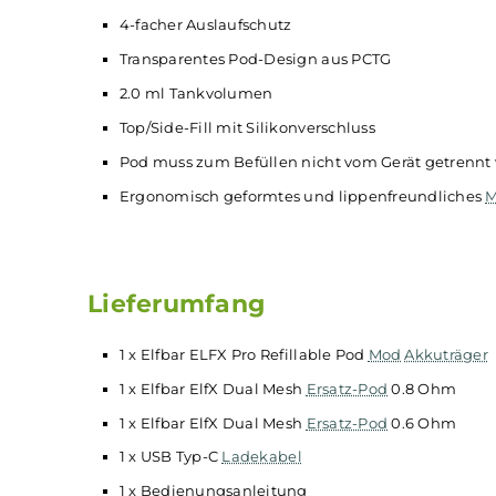
Brillantes 0.96 Zoll Farbdisplay mit Anzeig
Zugdauer, Puff-Counter, Dampfmodus)
3-stufiger Airflow-Control Slider an der Se
Luftstrom von strengem MTL bis RDL/DL re
Umfangreiche
Schutzschaltungen
an Bord
Kompatibel zu den Elfx Dual Mesh Pods
Zwei integrierte Mesh Wicklungen, die je
In zwei verschiedenen Leistungsbereichen 
Quaq Mesh-Technologie für ein noch inten
Wiedergabe einzelner
Aromen
Extrem saugfähige
Watte
4-facher Auslaufschutz
Transparentes Pod-Design aus PCTG
2.0 ml Tankvolumen