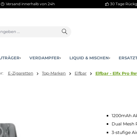
Versand innerhalb von 24h
AKKUTRÄGER
VERDAMPFER
LIQUID & MISCHEN
▾
▾
Elfbar 
sind hier:
E-Zigaretten
Top-Marken
Elfbar
1200mAh Ak
Dual Mesh 
3-stufige Ai