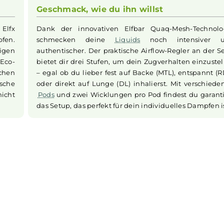
Hand. Es ist
Mit dem eingebauten Akku mit 1200 mAh
ichtig für
Pro Kit problemlos den ganzen Tag durc
 Zink und
doch einmal leer wird, bist du mit d
ne griffige
Schnelllade-Funktion über USB-C in 
d jederzeit
wieder bei 80%. Das bedeutet weniger
mehr Genuss deiner Lieblings-
Liqui
während des Ladens kannst du das Gerät 
Geschmack, wie du ihn willst
m
Elfbar
Elfx
Dank der innovativen Elfbar Quaq-Me
t dampfen.
schmecken deine
Liquids
noch in
e wichtigen
authentischer. Der praktische Airflow-Reg
ischen Eco-
bietet dir drei Stufen, um dein Zugverhal
n Wünschen
– egal ob du lieber fest auf Backe (MTL),
 praktische
oder direkt auf Lunge (DL) inhalierst. M
rät nicht
Pods
und zwei Wicklungen pro Pod finde
das Setup, das perfekt für dein individuel