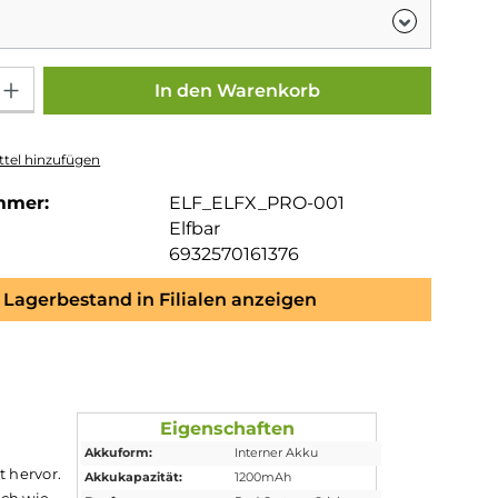
Gib den gewünschten Wert ein oder benutze die Schaltflächen um die Anza
In den Warenkorb
tel hinzufügen
mmer:
ELF_ELFX_PRO-001
Elfbar
6932570161376
Lagerbestand in Filialen anzeigen