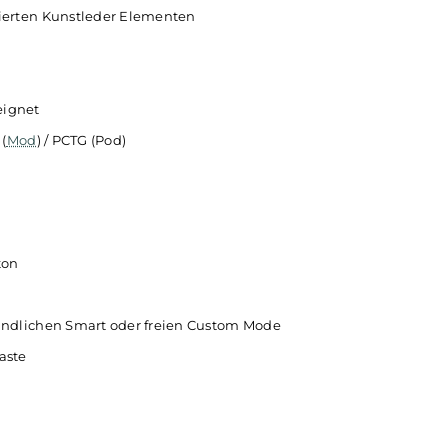
icht
texturierten Kunstleder Elementen
ger
geeignet
tleder (
Mod
) / PCTG (Pod)