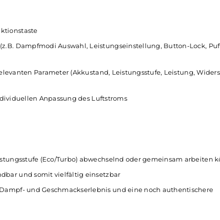
uerbutton
o
gerfreundlichen Smart oder freien Custom Mode
tionstaste
er Funktionstaste
ionen (z.B. Dampfmodi Auswahl, Leistungseinstellung, Butt