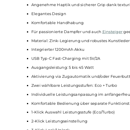
Technische Daten
Modernes
Pod-System
für MTL, RDL und DL
Kompaktes
Stick
-Format und geringes Gew
Perfekt für den mobilen Einsatz
Angenehme Haptik und sicherer Grip dank 
Elegantes Design
Komfortable Handhabung
Für passionierte Dampfer und auch
Einstei
Material: Zink-Legierung und robustes Kuns
Integrierter 1200mAh Akku