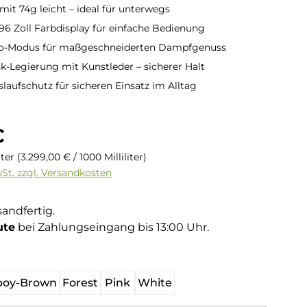
it 74g leicht – ideal für unterwegs
.96 Zoll Farbdisplay für einfache Bedienung
bo-Modus für maßgeschneiderten Dampfgenuss
k-Legierung mit Kunstleder – sicherer Halt
slaufschutz für sicheren Einsatz im Alltag
is:
€
liter
(3.299,00 € / 1000 Milliliter)
wSt. zzgl. Versandkosten
sandfertig.
ute
bei Zahlungseingang bis 13:00 Uhr.
hlen
oy-Brown
Forest
Pink
White