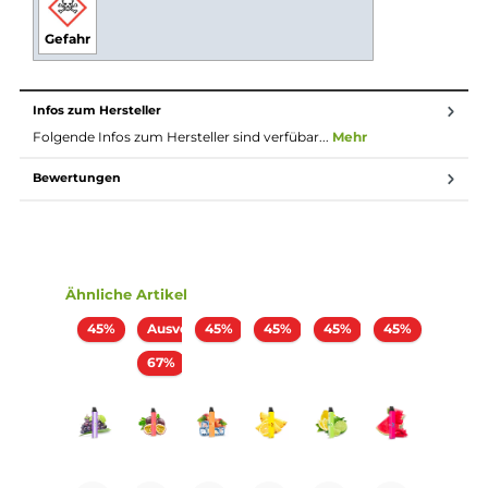
10 einzelne Geschmacksrichtungen ermöglichen stolze 55
Kombinationsmöglichkeiten
Integrierte 400 mAh Batterie
Ergonomisches Mundstück
Indikator-LED
Keine Einstellungen notwendig
Integrierter 1.2 Ohm Mesh Verdampferkopf für intensiven
Geschmack und dichten Dampf
Vorbefüllt mit 2.0 ml Nikotinsalz-Liquid
Nikotingehalt: 20 mg/ml
100% TPD konform
Verschiedene Farbvarianten, je nach Geschmacksrichtung
Lieferumfang
1x Klik Klak Einweg E-Zigarette - Tropical Fruit
Abmessungen
Gewicht: ca. 26.6 g