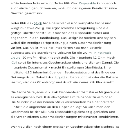
innovative und
frische
Idee für Einweg
E-Zigaretten
. Das Besondere
dabei ist, dass sich durch das spezielle Design der einzelnen Klik Kl
Sticks und starke Magnete zwei Sticks zu einer Einheit verbinden
lassen und somit zwei unterschiedliche Geschmacksrichtungen
kombiniert werden können. Aktuell sind 10 Geschmacksrichtungen
erhältlich, die insgesamt 55 verschiedene Kombinationen
ermöglichen. Ein Beispiel wäre die Kombination von "Tropical Fruit"
und "Ice", die ein tropisch-fruchtiges Geschmackserlebnis mit einer
erfrischenden Note erzeugt. Jedes Klik Klak
Disposable
kann jedoch
auch einzeln genutzt werden, wodurch der eigenen Kreativität kein
Grenzen gesetzt sind.
Jeder Klik Klak
Stick
hat eine schlanke und kompakte Größe und
wiegt nur etwa 26,6 g. Die ergonomische Formgebung und die
griffige Oberflächenstruktur machen das Disposable sicher und
angenehm in der Handhabung. Das Design ist modern und stylisch,
wobei die trendige Farbgestaltung je nach Geschmacksrichtung
variiert. Das Kit ist mit einer integrierten 400 mAh Batterie
ausgestattet, die ausreichend Leistung für die 2,0 ml
Nikotinsalz-
Liquid
(20 mg/ml Nikotin) bereitstellt. Die integrierte 1,2-Ohm-Mesh-
Coil
sorgt für intensives Geschmackserlebnis und dichten Dampf. D
integrierte Zugautomatik macht Einstellungen überflüssig. Eine
Indikator-LED informiert über den Betriebsstatus und das Ende der
Nutzungsdauer. Sobald das
Liquid
aufgebraucht ist oder die Batteri