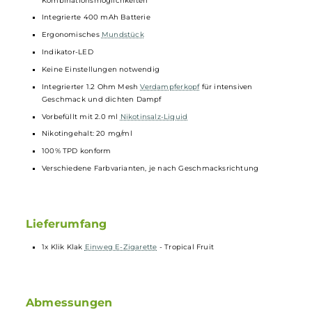
Stylisches Design und farbenfrohe
Optik
Sehr gute Ergonomie und angenehm griffige Oberfläche
Einfache Bedienung dank Zugautomatik
Auf ein gemütliches MTL Dampfen hin ausgelegte Luftführung
Ideal für
Einsteiger
und Umsteiger
Dank seitlicher Magnete lassen sich zwei Klik Klak miteinander
verbinden und somit zwei Geschmacksrichtungen miteinander
kombinieren
10 einzelne Geschmacksrichtungen ermöglichen stolze 55
Kombinationsmöglichkeiten
Integrierte 400 mAh Batterie
Ergonomisches
Mundstück
Indikator-LED
Keine Einstellungen notwendig
Integrierter 1.2 Ohm Mesh
Verdampferkopf
für intensiven
Geschmack und dichten Dampf
Vorbefüllt mit 2.0 ml
Nikotinsalz-Liquid