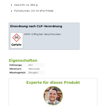
Nikotingehalt: 20 mg/ml
100% TPD konform
Verschiedene Farbvarianten, je nach Geschmacksrichtung
Lieferumfang
1x Klik Klak
Einweg E-Zigarette
- Tropical Fruit
Abmessungen
Gewicht: ca. 26.6 g
Füllvolumen: 2.0 ml (Pre-Filled)
Einordnung nach CLP-Verordnung