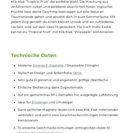
leer ist, wird das Kit entsorgt und durch ein neues Klik Klak ersetzt.
Die flache Seite jedes Klik Klak Disposable enthält starke Magnete, d
es ermöglichen, zwei Klik Klak Systeme miteinander zu verbinden.
Die Mundstücke der beiden Sticks verschmelzen zu einer breiteren
Einheit, die angenehm an den Lippen anliegt. So kann man den
Geschmack beider Klik Klak Disposables gleichzeitig genießen und
die verschiedenen Geschmacksrichtungen miteinander kombinieren
Wenn du dich nach einem exotischen Geschmackserlebnis sehnst, i
Klik Klak "Tropical Fruit" die perfekte Wahl. Die Mischung aus
verführerisch süßen und belebend säuerlichen Noten tropischer
Früchte lässt deine Geschmacksknospen auf eine Reise an
Traumstrände gehen und versetzt dich in pure Sommerlaune. Mit
jedem Zug genießt du einen kleinen Urlaub und ein zufriedenes
Lächeln wird auf dein Gesicht gezaubert. Für noch mehr Exotik
kannst du "Tropical Fruit" mit Klik Klak "Pineapple" kombinieren.
Technische Daten
Moderne
Einweg E-Zigarette
/ Disposable 20mg/ml