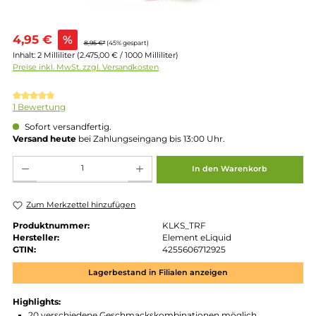
Verkaufspreis:
4,95 €
%
8,95 €*
(45% gespart)
Inhalt:
2 Milliliter
(2.475,00 € / 1000 Milliliter)
Preise inkl. MwSt. zzgl. Versandkosten
Durchschnittliche Bewertung von 5 von 5 Sternen
1 Bewertung
Sofort versandfertig.
Versand heute
bei Zahlungseingang bis 13:00 Uhr.
Produkt Anzahl: Gib den gewünschten Wert ein oder benutze die Schaltflächen um die 
In den Warenkorb
Zum Merkzettel hinzufügen
Produktnummer:
KLKS_TRF
Hersteller:
Element eLiquid
GTIN:
4255606712925