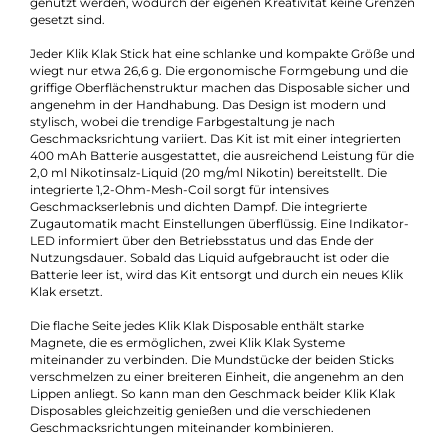
E-Mail senden
Beschreibung
Element - Klik Klak Einweg E-Zigarette -
Tropical Fruit 20mg/ml
Element präsentiert mit dem Klik Klak Disposable System ein
innovative und frische Idee für Einweg E-Zigaretten. Das
Besondere dabei ist, dass sich durch das spezielle Design der
einzelnen Klik Klak Sticks und starke Magnete zwei Sticks zu ei
Einheit verbinden lassen und somit zwei unterschiedliche
Geschmacksrichtungen kombiniert werden können. Aktuell s
10 Geschmacksrichtungen erhältlich, die insgesamt 55
verschiedene Kombinationen ermöglichen. Ein Beispiel wäre d
Kombination von "Tropical Fruit" und "Ice", die ein tropisch-
fruchtiges Geschmackserlebnis mit einer erfrischenden Note
erzeugt. Jedes Klik Klak Disposable kann jedoch auch einzeln
genutzt werden, wodurch der eigenen Kreativität keine Grenz
gesetzt sind.