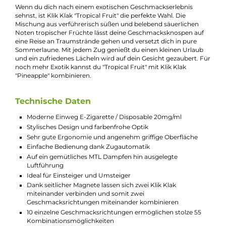
Jeder Klik Klak Stick hat eine schlanke und kompakte Größe u
wiegt nur etwa 26,6 g. Die ergonomische Formgebung und di
griffige Oberflächenstruktur machen das Disposable sicher u
angenehm in der Handhabung. Das Design ist modern und
stylisch, wobei die trendige Farbgestaltung je nach
Geschmacksrichtung variiert. Das Kit ist mit einer integrierten
400 mAh Batterie ausgestattet, die ausreichend Leistung für d
2,0 ml Nikotinsalz-Liquid (20 mg/ml Nikotin) bereitstellt. Die
integrierte 1,2-Ohm-Mesh-Coil sorgt für intensives
Geschmackserlebnis und dichten Dampf. Die integrierte
Zugautomatik macht Einstellungen überflüssig. Eine Indikator
LED informiert über den Betriebsstatus und das Ende der
Nutzungsdauer. Sobald das Liquid aufgebraucht ist oder die
Batterie leer ist, wird das Kit entsorgt und durch ein neues Klik
Klak ersetzt.
Die flache Seite jedes Klik Klak Disposable enthält starke
Magnete, die es ermöglichen, zwei Klik Klak Systeme
miteinander zu verbinden. Die Mundstücke der beiden Sticks
verschmelzen zu einer breiteren Einheit, die angenehm an de
Lippen anliegt. So kann man den Geschmack beider Klik Klak
Disposables gleichzeitig genießen und die verschiedenen
Geschmacksrichtungen miteinander kombinieren.