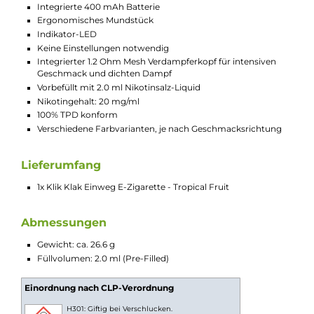
Wenn du dich nach einem exotischen Geschmackserlebnis
sehnst, ist Klik Klak "Tropical Fruit" die perfekte Wahl. Die
Mischung aus verführerisch süßen und belebend säuerlichen
Noten tropischer Früchte lässt deine Geschmacksknospen au
eine Reise an Traumstrände gehen und versetzt dich in pure
Sommerlaune. Mit jedem Zug genießt du einen kleinen Urlaub
und ein zufriedenes Lächeln wird auf dein Gesicht gezaubert. 
noch mehr Exotik kannst du "Tropical Fruit" mit Klik Klak
"Pineapple" kombinieren.
Technische Daten
Moderne Einweg E-Zigarette / Disposable 20mg/ml
Stylisches Design und farbenfrohe Optik
Sehr gute Ergonomie und angenehm griffige Oberfläche
Einfache Bedienung dank Zugautomatik
Auf ein gemütliches MTL Dampfen hin ausgelegte
Luftführung
Ideal für Einsteiger und Umsteiger
Dank seitlicher Magnete lassen sich zwei Klik Klak
miteinander verbinden und somit zwei
Geschmacksrichtungen miteinander kombinieren