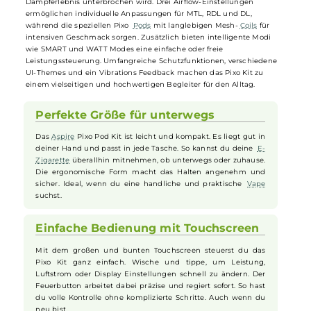
Technik in einem handlichen Format. Aus Metall-Legierung und
Kunststoff gefertigt, liegt das Gerät sicher und komfortabel in der
Hand und eignet sich sowohl für
Einsteiger
als auch erfahrene
Dampfer. Der brillante 1,47-Zoll-HD-Touchscreen erlaubt eine einfac
Steuerung via Touch & Swipe, während drei verschiedene
Aktivierungsmodi (Feuerbutton, Zugautomatik oder kombinierte
Nutzung) maximale Flexibilität bieten. Das integrierte 1100 mAh Akk
unterstützt schnelles USB-C-Laden und Pass-Through, damit kein
Dampferlebnis unterbrochen wird. Drei Airflow-Einstellungen
ermöglichen individuelle Anpassungen für MTL, RDL und DL,
während die speziellen Pixo
Pods
mit langlebigen Mesh-
Coils
für
intensiven Geschmack sorgen. Zusätzlich bieten intelligente Modi
wie SMART und WATT Modes eine einfache oder freie
Leistungssteuerung. Umfangreiche Schutzfunktionen, verschiedene
UI-Themes und ein Vibrations Feedback machen das Pixo Kit zu
einem vielseitigen und hochwertigen Begleiter für den Alltag.
Perfekte Größe für unterwegs
Das
Aspire
Pixo Pod Kit ist leicht und kompakt. Es liegt gut in
deiner Hand und passt in jede Tasche. So kannst du deine
E-
Zigarette
überallhin mitnehmen, ob unterwegs oder zuhause.
Die ergonomische Form macht das Halten angenehm und
sicher. Ideal, wenn du eine handliche und praktische
Vape