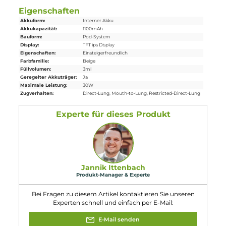
1x Aspire Pixo
Ersatz-Pod
0.4 Ohm
1x Aspire Pixo
Ersatz-Pod
1.0 Ohm
1x USB Typ-C
Ladekabel
1x Mikrofasertuch
1x Bedienungsanleitung
Abmessungen
Länge: 111.4mm
Breite: 30.4mm
Tiefe: 16.6mm
Gewicht: ca. 77.0g
Füllvolumen: 3.0ml
Eigenschaften
Akkuform:
Interner Akku