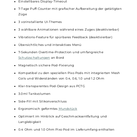
Touchscreen
5-Klick An/Aus
3-Klick Menü-Aufruf
Leistungseinstellung im SMART Modus mit Best-Wattage Prese
und Leistungsbegrenzung, oder im freien WATT (VW) Modus
Individuelle Luftstrom-Regulierung über seitliche Slider Airflow-
Control am
Stick
Verschiedene Airflow-Optionen für MTL, RDL und DL
Brillanter und farbenfroher 1.47 Zoll HD TFT Touchscreen
Bedienung via Touch & Swipe
Individuell einstellbare Display-Helligkeit
Einstellbares Display-Timeout
7-Tage Puff-Counter mit grafischer Aufbereitung der getätigten
Züge
3 vorinstallierte UI-Themes
3 wählbare Animationen während eines Zuges (deaktivierbar)
Vibrations-Feature für spürbares Feedback (deaktivierbar)