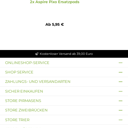
1x USB Typ-C Ladekabel
1x Mikrofasertuch
1x Bedienungsanleitung
Abmessungen
Länge: 111.4mm
Breite: 30.4mm
Tiefe: 16.6mm
Gewicht: ca. 77.0g
Füllvolumen: 3.0ml
Infos zum Hersteller
Folgende Infos zum Hersteller sind verfübar...
Mehr
Bewertungen