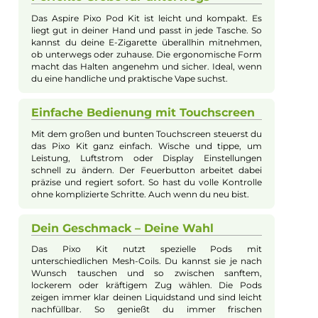
Beschreibung
Aspire - Pixo Pod Kit
Das Aspire Pixo Pod Kit vereint modernes Design mit innovati
Technik in einem handlichen Format. Aus Metall-Legierung u
Kunststoff gefertigt, liegt das Gerät sicher und komfortabel in 
Hand und eignet sich sowohl für Einsteiger als auch erfahrene
Dampfer. Der brillante 1,47-Zoll-HD-Touchscreen erlaubt eine
einfache Steuerung via Touch & Swipe, während drei
verschiedene Aktivierungsmodi (Feuerbutton, Zugautomatik
oder kombinierte Nutzung) maximale Flexibilität bieten. Das
integrierte 1100 mAh Akku unterstützt schnelles USB-C-Laden
und Pass-Through, damit kein Dampferlebnis unterbrochen
wird. Drei Airflow-Einstellungen ermöglichen individuelle
Anpassungen für MTL, RDL und DL, während die speziellen Pi
Pods mit langlebigen Mesh-Coils für intensiven Geschmack
sorgen. Zusätzlich bieten intelligente Modi wie SMART und W
Modes eine einfache oder freie Leistungssteuerung.
Umfangreiche Schutzfunktionen, verschiedene UI-Themes un
ein Vibrations Feedback machen das Pixo Kit zu einem