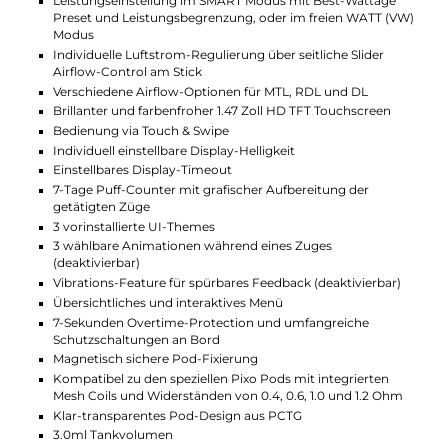
unterschiedlichen Mesh-Coils. Du kannst sie je nach
Wunsch tauschen und so zwischen sanftem,
lockerem oder kräftigem Zug wählen. Die Pods
zeigen immer klar deinen Liquidstand und sind leicht
nachfüllbar. So genießt du immer frischen
Geschmack und lange Nutzung.
Technische Daten
Kompaktes Pod-System für MTL, RDL und DL
Hochwertige Verarbeitung
Modernes und zugleich sehr elegant wirkendes Design
Ergonomische Formgebung
Ideal für unterwegs
Für Anfänger und erfahrene Dampfer
Material: Metall-Legierung und Kunststoff
Integrierter 1100mAh Akku
USB Typ-C Fast-Charging mit 5V/2A
Ausgangsleistung: 5 bis 30 Watt
Moderner ASP Chip für Top-Performance und umfassend