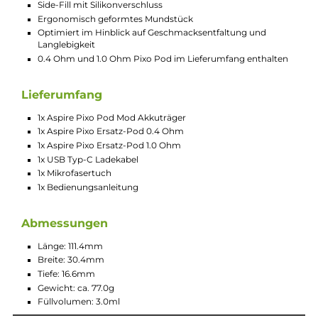
Sicherheit
Aktivierung via Zugautomatik und/oder Feuerbutton (3
wählbare Aktivierungsmodi)
Bedienung über den multifunktionalen Feuerbutton und 
Touchscreen
5-Klick An/Aus
3-Klick Menü-Aufruf
Leistungseinstellung im SMART Modus mit Best-Wattage
Preset und Leistungsbegrenzung, oder im freien WATT (V
Modus
Individuelle Luftstrom-Regulierung über seitliche Slider
Airflow-Control am Stick
Verschiedene Airflow-Optionen für MTL, RDL und DL
Brillanter und farbenfroher 1.47 Zoll HD TFT Touchscreen
Bedienung via Touch & Swipe
Individuell einstellbare Display-Helligkeit
Einstellbares Display-Timeout
7-Tage Puff-Counter mit grafischer Aufbereitung der
getätigten Züge
3 vorinstallierte UI-Themes
3 wählbare Animationen während eines Zuges
(deaktivierbar)