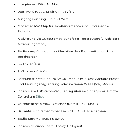
Technische Daten
Kompaktes
Pod-System
für MTL, RDL und DL
Hochwertige Verarbeitung
Modernes und zugleich sehr elegant wirkendes Design
Ergonomische Formgebung
Ideal für unterwegs
Für Anfänger und erfahrene Dampfer
Material: Metall-Legierung und Kunststoff
Integrierter 1100mAh Akku
USB Typ-C Fast-Charging mit 5V/2A
Ausgangsleistung: 5 bis 30 Watt
Moderner ASP Chip für Top-Performance und umfassende
Sicherheit
Aktivierung via Zugautomatik und/oder Feuerbutton (3 wählbar
Aktivierungsmodi)
Bedienung über den multifunktionalen Feuerbutton und den