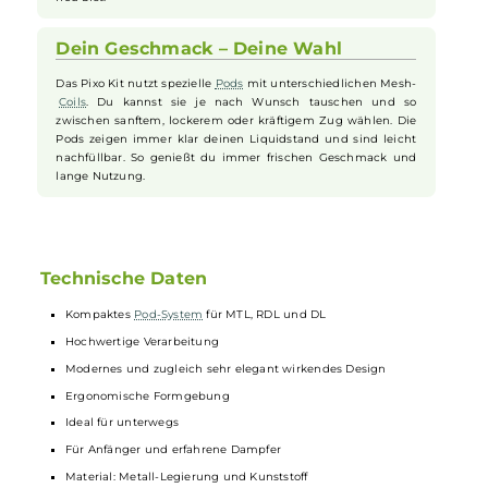
suchst.
Einfache Bedienung mit Touchscreen
Mit dem großen und bunten Touchscreen steuerst du das
Pixo Kit ganz einfach. Wische und tippe, um Leistung,
Luftstrom oder Display Einstellungen schnell zu ändern. Der
Feuerbutton arbeitet dabei präzise und regiert sofort. So hast
du volle Kontrolle ohne komplizierte Schritte. Auch wenn du
neu bist.
Dein Geschmack – Deine Wahl
Das Pixo Kit nutzt spezielle
Pods
mit unterschiedlichen Mesh-
Coils
. Du kannst sie je nach Wunsch tauschen und so
zwischen sanftem, lockerem oder kräftigem Zug wählen. Die
Pods zeigen immer klar deinen Liquidstand und sind leicht
nachfüllbar. So genießt du immer frischen Geschmack und
lange Nutzung.