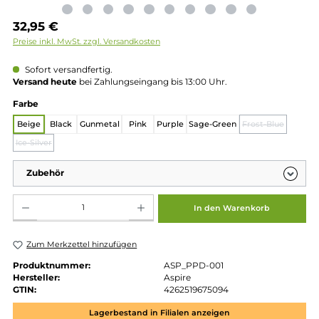
Regulärer Preis:
32,95 €
Preise inkl. MwSt. zzgl. Versandkosten
Sofort versandfertig.
Versand heute
bei Zahlungseingang bis 13:00 Uhr.
auswählen
Farbe
Beige
Black
Gunmetal
Pink
Purple
Sage-Green
Frost-Blue
(Diese 
Ice-Silver
(Diese Option ist zurzeit nicht verfügbar.)
Zubehör
Produkt Anzahl: Gib den gewünschten Wert ein oder benutze die Schaltflächen um die 
In den Warenkorb
Zum Merkzettel hinzufügen