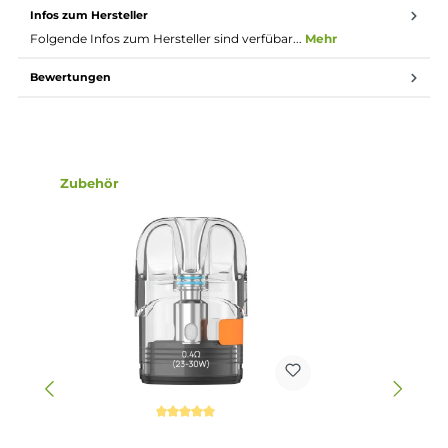
Vibrations-Feature für spürbares Feedback (deaktivierbar)
Übersichtliches und interaktives Menü
7-Sekunden Overtime-Protection und umfangreiche
Schutzschaltungen an Bord
Magnetisch sichere Pod-Fixierung
Kompatibel zu den speziellen Pixo Pods mit integrierten
Mesh Coils und Widerständen von 0.4, 0.6, 1.0 und 1.2 Ohm
Klar-transparentes Pod-Design aus PCTG
3.0ml Tankvolumen
Side-Fill mit Silikonverschluss
Ergonomisch geformtes Mundstück
Optimiert im Hinblick auf Geschmacksentfaltung und
Langlebigkeit
0.4 Ohm und 1.0 Ohm Pixo Pod im Lieferumfang enthalte
Lieferumfang
1x Aspire Pixo Pod Mod Akkuträger
1x Aspire Pixo Ersatz-Pod 0.4 Ohm
1x Aspire Pixo Ersatz-Pod 1.0 Ohm