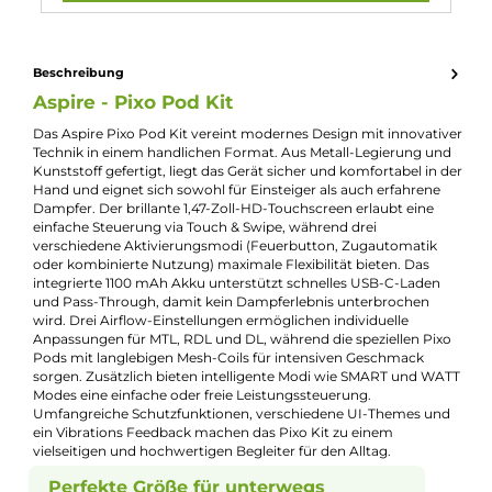
Akkukapazität:
1100mAh
Bauform:
Pod-System
Display:
TFT ips Display
Eigenschaften:
Einsteigerfreundlich
Farbfamilie:
Beige
Füllvolumen:
3ml
Geregelter Akkuträger:
Ja
Maximale Leistung:
30W
Zugverhalten:
Direct-Lung
, Mouth-to-Lung
, Restricted-Direct-Lung
Experte für dieses Produkt
Jannik Ittenbach
Produkt-Manager & Experte
Bei Fragen zu diesem Artikel kontaktieren Sie unseren
Experten schnell und einfach per E-Mail:
E-Mail senden