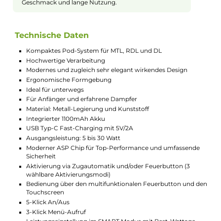
vielseitigen und hochwertigen Begleiter für den Alltag.
Perfekte Größe für unterwegs
Das Aspire Pixo Pod Kit ist leicht und kompakt. Es
liegt gut in deiner Hand und passt in jede Tasche. So
kannst du deine E-Zigarette überallhin mitnehmen,
ob unterwegs oder zuhause. Die ergonomische Form
macht das Halten angenehm und sicher. Ideal, wenn
du eine handliche und praktische Vape suchst.
Einfache Bedienung mit Touchscreen
Mit dem großen und bunten Touchscreen steuerst du
das Pixo Kit ganz einfach. Wische und tippe, um
Leistung, Luftstrom oder Display Einstellungen
schnell zu ändern. Der Feuerbutton arbeitet dabei
präzise und regiert sofort. So hast du volle Kontrolle
ohne komplizierte Schritte. Auch wenn du neu bist.
Dein Geschmack – Deine Wahl
Das Pixo Kit nutzt spezielle Pods mit