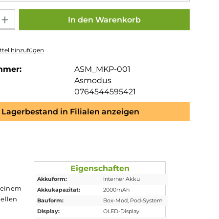
Gib den gewünschten Wert ein oder benutze die Schaltflächen um die Anza
In den Warenkorb
tel hinzufügen
mmer:
ASM_MKP-001
Asmodus
0764544595421
Lagerbestand in Filialen anzeigen