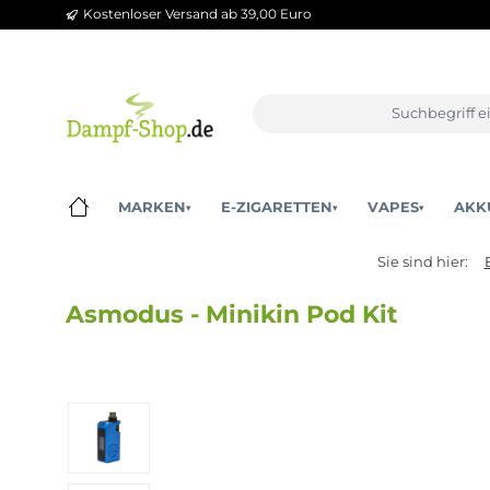
Kostenloser Versand ab 39,00 Euro
m Hauptinhalt springen
Zur Suche springen
Zur Hauptnavigation springen
MARKEN
E-ZIGARETTEN
VAPES
▾
▾
▾
Sie sind 
Asmodus - Minikin Pod Kit
Bildergalerie überspringen