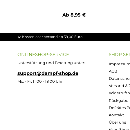
Produktgalerie überspringen
3x Asmodus Minikin Pod Verdampferkopf
Ab 8,95 €