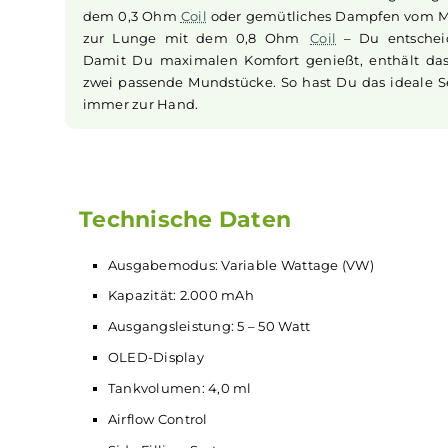
zu 50 Watt Leistung, die Du flexibel auf Deine 
anpassen kannst. Nie wieder Sorge um leer
einem langen Tag!
Für jeden Zug die richtige Technik
Die beiden mitgelieferten Verdampferköpfe 
das Beste aus zwei Welten. Ob direkte Lung
dem 0,3 Ohm
Coil
oder gemütliches Dampfe
zur Lunge mit dem 0,8 Ohm
Coil
– Du ent
Damit Du maximalen Komfort genießt, enthä
zwei passende Mundstücke. So hast Du das i
immer zur Hand.
Technische Daten