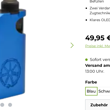
Befüllen
Zwei Verdam
Zugtechnik
Klares OLED
Regulärer Pre
49,95 
Preise inkl. M
Sofort ver
Versand am 
13:00 Uhr.
auswä
Farbe
Blau
Schw
Zubehör