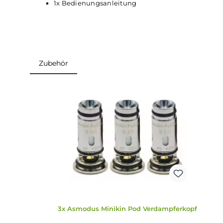
Lieferumfang
1x Minikin Pod Kit Akku
1x Minikin Pod
1x Minikin Pod Coil 0,3 Ohm für DL
1x Minikin Pod Coil 0,8 Ohm für MTL
1x RDL
Mundstück
1x MTL
Mundstück
1x Type C-USB-Kabel
1x Bedienungsanleitung
Zubehör