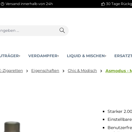
Versand innerhalb von 24h
AKKUTRÄGER
VERDAMPFER
LIQUID & MISCHEN
▾
▾
hier:
E-Zigaretten
Eigenschaften
Chic & Modisch
Starker 2.0
Einstellbar
Benutzerfre