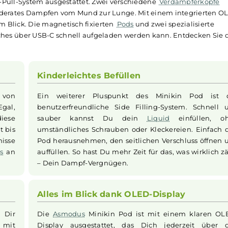
Kit
hl für alle, die Wert auf Flexibilität und Leistung legen. A
t eine einstellbare Ausgangsleistung von 5 bis 50 Watt, um 
ssende Tank lässt sich dank Side Filling-System bequem befü
ug-and-Pull-System ausgestattet. Zwei verschiedene
Verda
uch moderates Dampfen vom Mund zur Lunge. Mit einem in
ionen im Blick. Die magnetisch fixierten
Pods
und zwei spez
, welches über USB-C schnell aufgeladen werden kann. En
its.
Kinderleichtes Befüllen
n Akku von
Ein weiterer Pluspunkt des Miniki
iert. Egal,
benutzerfreundliche Side Filling-Syst
äßig, diese
sauber kannst Du dein
Liquid
ei
 bietet bis
umständliches Schrauben oder Kleckerei