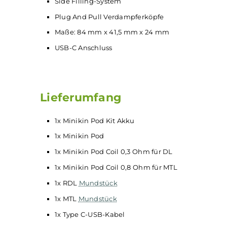
Ausgabemodus: Variable Wattage (VW)
Kapazität: 2.000 mAh
Ausgangsleistung: 5 – 50 Watt
OLED-Display
Tankvolumen: 4,0 ml
Airflow Control
Side Filling-System
Plug And Pull Verdampferköpfe
Maße: 84 mm x 41,5 mm x 24 mm
USB-C Anschluss