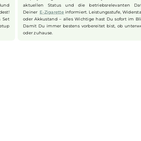
Bedürfnisse
Pod herausnehmen, den seitlichen Versc
e
Akkus
an
auffüllen. So hast Du mehr Zeit für das, w
– Dein Dampf-Vergnügen.
Alles im Blick dank OLED-Displa
bieten Dir
Die
Asmodus
Minikin Pod ist mit eine
enzüge mit
Display ausgestattet, das Dich jede
n vom Mund
aktuellen Status und die betriebsre
scheidest!
Deiner
E-Zigarette
informiert. Leistungss
lt das Set
oder Akkustand – alles Wichtige hast Du 
deale Setup
Damit Du immer bestens vorbereitet bis
oder zuhause.