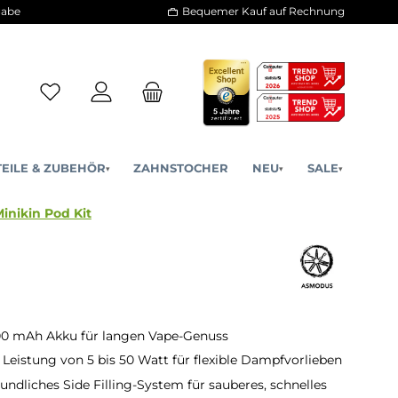
30 Tage Rückgabe
Bequemer Kauf a
ERSATZTEILE & ZUBEHÖR
ZAHNSTOCHER
NE
▾
▾
Asmodus - Minikin Pod Kit
00 mAh Akku für langen Vape-Genuss
e Leistung von 5 bis 50 Watt für flexible Dampfvorlieben
undliches Side Filling-System für sauberes, schnelles