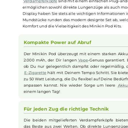
Asmodus - Minikin Pod 
Das
Asmodus
Minikin Pod Kit ist die perfekte Wa
2.000 mAh Akku, bietet dieses
E-Zigaretten
-Se
Dampfvorlieben zu erfüllen. Der 4 Milliliter fa
Verdampferköpfe
sind mit einem einfachen Pl
ermöglichen sowohl direkte Lungenzüge als a
Display haben Sie stets alle wichtigen Informat
Mundstücke runden das modern designte Set ab
Komfort und die Vielseitigkeit des Minikin Pod K
Kompakte Power auf Abruf
Der Minikin Pod überzeugt mit einem starke
2.000 mAh, der Dir langen
Vape
-Genuss garant
ob Du nur gelegentlich dampfst oder regelm
E-Zigarette
hält mit Deinem Tempo Schritt. Sie