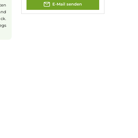
hluss öffnen und
as wirklich zählt
Kevin Maxhuni
Produkt-Manager & Experte
y
Bei Fragen zu diesem Artikel
kontaktieren Sie unseren Expert
m klaren OLED-
schnell und einfach per E-Mail:
rzeit über den
E-Mail senden
levanten Daten
tufe, Widerstand
sofort im Blick.
t, ob unterwegs