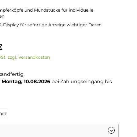
pferköpfe und Mundstücke für individuelle
en
-Display für sofortige Anzeige wichtiger Daten
is:
€
wSt. zzgl. Versandkosten
sandfertig.
Montag, 10.08.2026
bei Zahlungseingang bis
hlen
arz