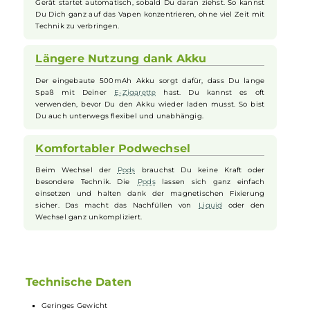
Deine Tasche. So kannst Du Deine
E-Zigarette
überall mit
hinnehmen. Ob beim Spaziergang oder unterwegs – das
Gerät ist immer schnell zur Hand und einsatzbereit.
Einfache Nutzung für Einsteiger
Du brauchst keine komplizierten Einstellungen machen. Das
Gerät startet automatisch, sobald Du daran ziehst. So kannst
Du Dich ganz auf das Vapen konzentrieren, ohne viel Zeit mit
Technik zu verbringen.
Längere Nutzung dank Akku
Der eingebaute 500mAh Akku sorgt dafür, dass Du lange
Spaß mit Deiner
E-Zigarette
hast. Du kannst es oft
verwenden, bevor Du den Akku wieder laden musst. So bist
Du auch unterwegs flexibel und unabhängig.
Komfortabler Podwechsel
Beim Wechsel der
Pods
brauchst Du keine Kraft oder
besondere Technik. Die
Pods
lassen sich ganz einfach