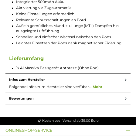
oft verwenden, bevor Du den Akku wieder laden
musst. So bist Du auch unterwegs flexibel und
unabhängig.
Komfortabler Podwechsel
Beim Wechsel der Pods brauchst Du keine Kraft oder
besondere Technik. Die Pods lassen sich ganz einfach
einsetzen und halten dank der magnetischen
Fixierung sicher. Das macht das Nachfüllen von Liquid
oder den Wechsel ganz unkompliziert.
Technische Daten
Geringes Gewicht
Ideal für den Einsatz unterwegs
Modernes Design
Anfängerfreundliche Bedienung
Integrierter 500mAh Akku
Aktivierung via Zugautomatik