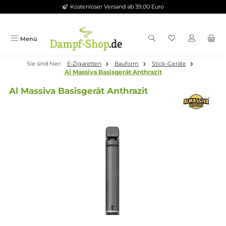
Kostenloser Versand ab 39,00 Euro
Zum Hauptinhalt springen
Menü
Sie sind hier:
E-Zigaretten
Bauform
Stick-Geräte
Al Massiva Basisgerät Anthrazit
Al Massiva Basisgerät Anthrazit
Bildergalerie überspringen