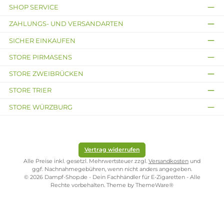
Keine Einstellungen erforderlich
Relevante Schutzschaltungen an Bord
Auf ein gemütliches Mund-zu-Lunge (MTL) Dampfen hin
ausgelegte Luftführung
Schneller und einfacher Wechsel zwischen den Pods
Leichtes Einsetzen der Pods dank magnetischer Fixierung
Lieferumfang
1x Al Massiva Basisgerät Anthrazit (Ohne Pod)
Infos zum Hersteller
Folgende Infos zum Hersteller sind verfübar...
Mehr
Bewertungen
Kostenloser Versand ab 39,00 Euro
ONLINESHOP-SERVICE