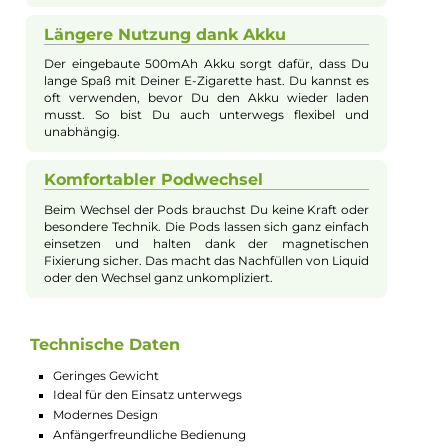
wichtigen Schutzschaltungen sind integriert, sodass ein siche
Dampferlebnis gewährleistet wird.
Leicht und praktisch für unterwegs
Das Al Massiva Basisgerät ist sehr leicht und passt
perfekt in Deine Tasche. So kannst Du Deine E-
Zigarette überall mit hinnehmen. Ob beim
Spaziergang oder unterwegs – das Gerät ist immer
schnell zur Hand und einsatzbereit.
Einfache Nutzung für Einsteiger
Du brauchst keine komplizierten Einstellungen
machen. Das Gerät startet automatisch, sobald Du
daran ziehst. So kannst Du Dich ganz auf das Vapen
konzentrieren, ohne viel Zeit mit Technik zu
verbringen.
Längere Nutzung dank Akku
Der eingebaute 500mAh Akku sorgt dafür, dass Du
lange Spaß mit Deiner E-Zigarette hast. Du kannst es