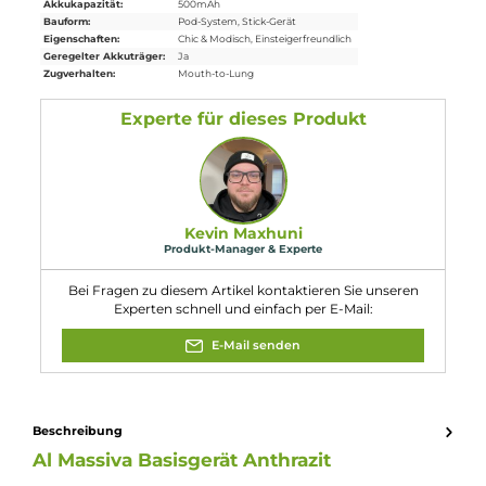
Schneller und einfacher Wechsel zwischen den Pods
Leichtes Einsetzen der Pods dank magnetischer Fixierung
Lieferumfang
1x Al Massiva Basisgerät Anthrazit (Ohne Pod)
Eigenschaften
Akkuform:
Interner Akku
Akkukapazität:
500mAh
Bauform:
Pod-System
, Stick-Gerät
Eigenschaften:
Chic & Modisch
, Einsteigerfreundlich
Geregelter Akkuträger:
Ja
Zugverhalten:
Mouth-to-Lung
Experte für dieses Produkt