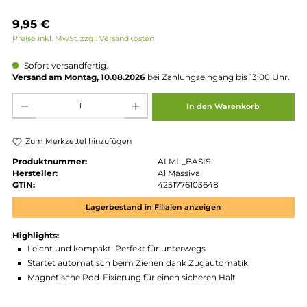
Regulärer Preis:
9,95 €
Preise inkl. MwSt. zzgl. Versandkosten
Sofort versandfertig.
Versand am Montag, 10.08.2026
bei Zahlungseingang bis 13:00 
Produkt Anzahl: Gib den gewünschten Wert ein oder benutze die Schaltflächen um die 
In den Warenkorb
Zum Merkzettel hinzufügen
Produktnummer:
ALML_BASIS
Hersteller:
Al Massiva
GTIN:
4251776103648
Lagerbestand in Filialen anzeigen
Highlights: