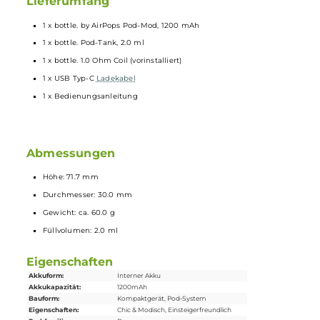
Transparentes Pod-Design aus olivgrünem PCTG mit Schutz vor
UV-Strahlung
2.0 ml Tankvolumen
Side-Fill mit Silikonverschluss
Schneller Push & Pull Coilwechsel
Kompatibel zu den speziell entwickelten
bottle.
Mesh Coils mit Widerständen von 1.0 Ohm (MTL) und 0.6 Ohm
(RDL)
Ergonomisch-rundes und austauschbares 510er
Drip Tip
2 verschiedene Farbvarianten: Cocoa Brown, Black
Lieferumfang
1 x bottle. by AirPops Pod-Mod, 1200 mAh
1 x bottle. Pod-Tank, 2.0 ml
1 x bottle. 1.0 Ohm Coil (vorinstalliert)