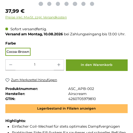
Regulärer Preis:
37,99 €
Preise inkl. MwSt. zzgl. Versandkosten
Sofort versandfertig.
Versand am Montag, 10.08.2026
bei Zahlungseingang bis 13:00 
auswählen
Farbe
Cocoa-Brown
Produkt Anzahl: Gib den gewünschten Wert ein oder benutze die Schaltflächen um die 
In den Warenkorb
Zum Merkzettel hinzufügen
Produktnummer:
ASC_APB-002
Hersteller:
Airscream
GTIN:
4260705979810