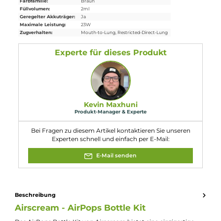
1 x USB Typ-C
Ladekabel
1 x Bedienungsanleitung
Abmessungen
Höhe: 71.7 mm
Durchmesser: 30.0 mm
Gewicht: ca. 60.0 g
Füllvolumen: 2.0 ml
Eigenschaften
Akkuform:
Interner Akku
Akkukapazität:
1200mAh
Bauform:
Kompaktgerät
, Pod-System
Eigenschaften:
Chic & Modisch
, Einsteigerfreundlich
Farbfamilie:
Braun
Füllvolumen:
2ml
Geregelter Akkuträger:
Ja