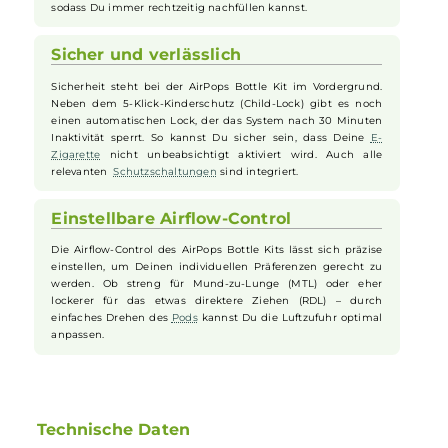
musst nicht lange fummeln. Einfach
Coil
rausziehen, neuen
Coil
reinstecken und schon kann es weitergehen. So bleibt
Dein Dampfgenuss stets auf höchstem Niveau.
Praktisches Side-Fill-System
Das Bottle Kit verfügt über ein praktisches Side-Fill-System
mit einem Silikonverschluss. Dadurch kannst Du Dein
Liquid
schnell und sicher einfüllen, ohne kleckern zu müssen. Der
transparente Pod-Tank zeigt Dir jederzeit den Füllstand,
sodass Du immer rechtzeitig nachfüllen kannst.
Sicher und verlässlich
Sicherheit steht bei der AirPops Bottle Kit im Vordergrund.
Neben dem 5-Klick-Kinderschutz (Child-Lock) gibt es noch
einen automatischen Lock, der das System nach 30 Minuten
Inaktivität sperrt. So kannst Du sicher sein, dass Deine
E-
Zigarette
nicht unbeabsichtigt aktiviert wird. Auch alle
relevanten
Schutzschaltungen
sind integriert.
Einstellbare Airflow-Control