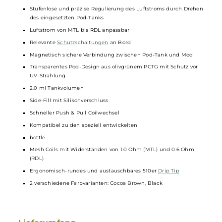
Integrierter 1200 mAh Akku
Schnelles Laden via USB Typ-C Anschluss
Ausgangsspannung: 3.7 Volt
Ausgangsleistung: 14.0 Watt (1.0 Ohm) & 23.0 Watt (0.6 Ohm)
Aktivierung via Feuerbutton
5-Klick An/Aus (Child-Lock)
Automatisches Sperren des Systems nach 30-minütiger
Inaktivität und Freischaltung via erneutem 5-Klick (Auto Child-
Lock)
Indikator-LED im Feuerbutton zur Anzeige von Akkustand und
Ladefortschritt
Gegenüberliegende Lufteinlass-Slots am
Mod
Stufenlose und präzise Regulierung des Luftstroms durch Dreh
des eingesetzten Pod-Tanks
Luftstrom von MTL bis RDL anpassbar
Relevante
Schutzschaltungen
an Bord
Magnetisch sichere Verbindung zwischen Pod-Tank und Mod