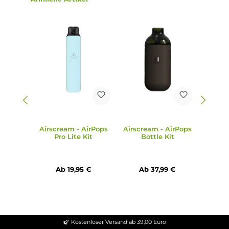
Schneller Push & Pull Coilwechsel
Kompatibel zu den speziell entwickelten
bottle.
Mesh Coils mit Widerständen von 1.0 Ohm (MTL) und 0.6
Ohm (RDL)
Ergonomisch-rundes und austauschbares 510er Drip Tip
2 verschiedene Farbvarianten: Cocoa Brown, Black
Lieferumfang
1 x bottle. by AirPops Pod-Mod, 1200 mAh
1 x bottle. Pod-Tank, 2.0 ml
1 x bottle. 1.0 Ohm Coil (vorinstalliert)
1 x USB Typ-C Ladekabel
1 x Bedienungsanleitung
Abmessungen
Höhe: 71.7 mm
Durchmesser: 30.0 mm
Gewicht: ca. 60.0 g