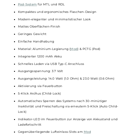
Die Airflow-Control des AirPops Bottle Kits lässt sich präzise
einstellen, um Deinen individuellen Präferenzen gerecht zu
werden. Ob streng für Mund-zu-Lunge (MTL) oder eher
lockerer für das etwas direktere Ziehen (RDL) – durch
einfaches Drehen des
Pods
kannst Du die Luftzufuhr optimal
anpassen.
Technische Daten
Pod-System
für MTL und RDL
Kompaktes und ergonomisches Flaschen-Design
Modern-eleganter und minimalistischer Look
Mattes Oberflächen-Finish
Geringes Gewicht
Einfache Handhabung
Material: Aluminium-Legierung (
Mod
) & PCTG (Pod)