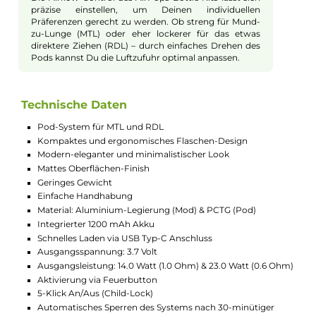
Push & Pull Systems ist der Austausch der Coils
kinderleicht und Du musst nicht lange fummeln.
Einfach Coil rausziehen, neuen Coil reinstecken und
schon kann es weitergehen. So bleibt Dein
Dampfgenuss stets auf höchstem Niveau.
Praktisches Side-Fill-System
Das Bottle Kit verfügt über ein praktisches Side-Fill-
System mit einem Silikonverschluss. Dadurch kannst
Du Dein Liquid schnell und sicher einfüllen, ohne
kleckern zu müssen. Der transparente Pod-Tank zeigt
Dir jederzeit den Füllstand, sodass Du immer
rechtzeitig nachfüllen kannst.
Sicher und verlässlich
Sicherheit steht bei der AirPops Bottle Kit im
Vordergrund. Neben dem 5-Klick-Kinderschutz
(Child-Lock) gibt es noch einen automatischen Lock,
der das System nach 30 Minuten Inaktivität sperrt. So
kannst Du sicher sein, dass Deine E-Zigarette nicht
unbeabsichtigt aktiviert wird. Auch alle relevanten