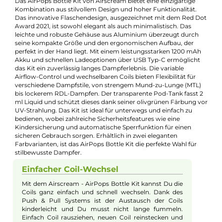
Maximale Leistung:
23W
Zugverhalten:
Mouth-to-Lung
, Restricted-Direct-Lung
Experte für dieses Produkt
Kevin Maxhuni
Produkt-Manager & Experte
Bei Fragen zu diesem Artikel kontaktieren Sie unseren
Experten schnell und einfach per E-Mail:
E-Mail senden
Beschreibung
Airscream - AirPops Bottle Kit