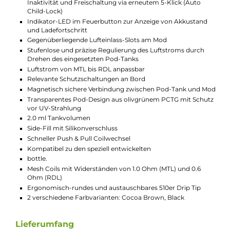
Schutzschaltungen sind integriert.
Einstellbare Airflow-Control
Die Airflow-Control des AirPops Bottle Kits lässt sich
präzise einstellen, um Deinen individuellen
Präferenzen gerecht zu werden. Ob streng für Mund-
zu-Lunge (MTL) oder eher lockerer für das etwas
direktere Ziehen (RDL) – durch einfaches Drehen des
Pods kannst Du die Luftzufuhr optimal anpassen.
Technische Daten
Pod-System für MTL und RDL
Kompaktes und ergonomisches Flaschen-Design
Modern-eleganter und minimalistischer Look
Mattes Oberflächen-Finish
Geringes Gewicht
Einfache Handhabung
Material: Aluminium-Legierung (Mod) & PCTG (Pod)