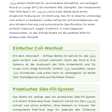
Kombination aus stilvollem Design und hoher Funktionalität. Das
innovative Flaschendesign, ausgezeichnet mit dem Red Dot Award
2021, ist sowohl elegant als auch minimalistisch. Das leichte und
robuste
Gehäuse aus Aluminium überzeugt durch seine kompakte
Größe und den ergonomischen Aufbau, der perfekt in der Hand liegt
Mit einem leistungsstarken 1200 mAh Akku und schnellen
Ladeoptionen über USB Typ-C ermöglicht das Kit ein zuverlässig
langes Dampferlebnis. Die variable Airflow-Control und wechselbare
Coils
bieten Flexibilität für verschiedene Dampfstile, von strengem
Mund-zu-Lunge (MTL) bis lockerem RDL-Dampfen. Der transparente
Pod-Tank fasst 2 ml
Liquid
und schützt dieses dank seiner
olivgrünen Färbung vor UV-Strahlung. Das Kit ist ideal für unterwegs
und einfach zu bedienen, wobei zahlreiche Sicherheitsfeatures wie
eine Kindersicherung und automatische Sperrfunktion für einen
sicheren Gebrauch sorgen. Erhältlich in zwei eleganten
Farbvarianten, ist das AirPops Bottle Kit die perfekte Wahl für
stilbewusste Dampfer.
Einfacher Coil-Wechsel
Mit dem Airscream - AirPops Bottle Kit kannst Du die
Coils
ganz einfach und schnell wechseln. Dank des Push & Pull
Systems ist der Austausch der Coils kinderleicht und Du