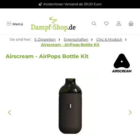
Kostenloser Versand ab 39,00 Euro
Zum Hauptinhalt springen
Menü
Sie sind hier:
E-Zigaretten
Eigenschaften
Chic & Modisch
Airscream - AirPops Bottle Kit
Airscream - AirPops Bottle Kit
Bildergalerie überspringen