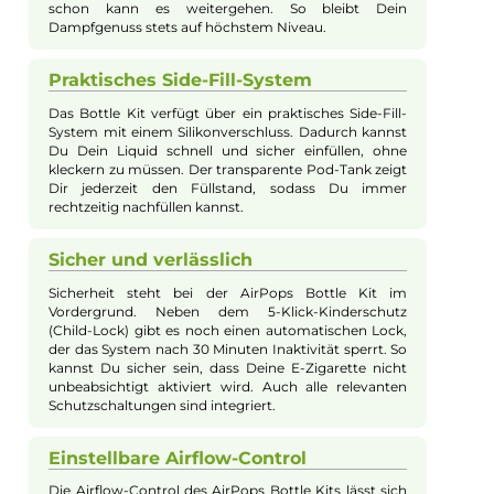
Das AirPops Bottle Kit von Airscream bietet eine einzigartige
Kombination aus stilvollem Design und hoher Funktionalität.
Das innovative Flaschendesign, ausgezeichnet mit dem Red 
Award 2021, ist sowohl elegant als auch minimalistisch. Das
leichte und robuste Gehäuse aus Aluminium überzeugt durch
seine kompakte Größe und den ergonomischen Aufbau, der
perfekt in der Hand liegt. Mit einem leistungsstarken 1200 mA
Akku und schnellen Ladeoptionen über USB Typ-C ermöglich
das Kit ein zuverlässig langes Dampferlebnis. Die variable
Airflow-Control und wechselbaren Coils bieten Flexibilität für
verschiedene Dampfstile, von strengem Mund-zu-Lunge (MTL
bis lockerem RDL-Dampfen. Der transparente Pod-Tank fasst
ml Liquid und schützt dieses dank seiner olivgrünen Färbung 
UV-Strahlung. Das Kit ist ideal für unterwegs und einfach zu
bedienen, wobei zahlreiche Sicherheitsfeatures wie eine
Kindersicherung und automatische Sperrfunktion für einen
sicheren Gebrauch sorgen. Erhältlich in zwei eleganten
Farbvarianten, ist das AirPops Bottle Kit die perfekte Wahl für
stilbewusste Dampfer.
Einfacher Coil-Wechsel
Mit dem Airscream - AirPops Bottle Kit kannst Du die
Coils ganz einfach und schnell wechseln. Dank des