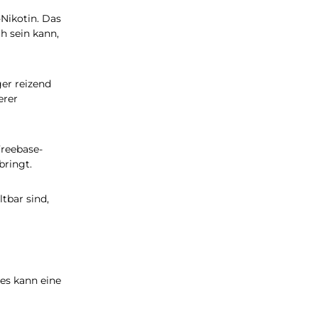
les Freebase-Nikotin. Das
ucher nützlich sein kann,
pf, der weniger reizend
nhalieren höherer
 weniger als Freebase-
 zur Geltung bringt.
ds länger haltbar sind,