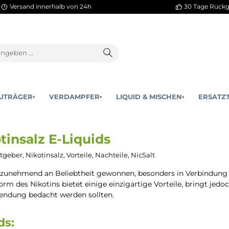
Versand innerhalb von 24h
AKKUTRÄGER
VERDAMPFER
LIQUID & MISCHEN
▾
▾
ikotinsalz E-Liquids
ds, Ratgeber, Nikotinsalz, Vorteile, Nachteile, NicSalt
 Vapings zunehmend an Beliebtheit gewonnen, besonders 
elle Form des Nikotins bietet einige einzigartige Vorteile
er Verwendung bedacht werden sollten.