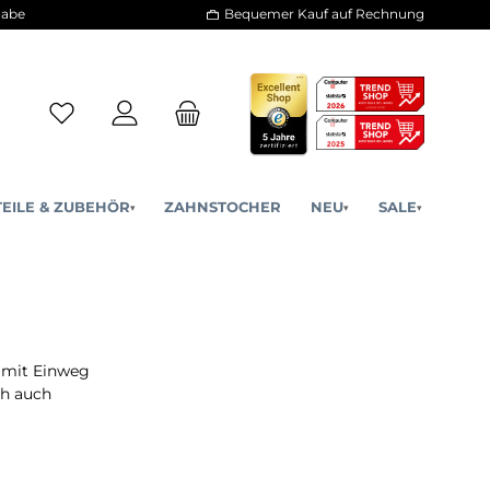
30 Tage Rückgabe
Bequemer Kauf a
ERSATZTEILE & ZUBEHÖR
ZAHNSTOCHER
NE
▾
▾
in Verbindung mit Einweg
, bringt jedoch auch