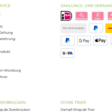
s suchen. Nutzer sollten jedoch die Vor- und Nachteile 
m das beste Vaping-Erlebnis zu erzielen.
Versand innerhalb von 24h
OP SERVICE
ZAHLUNGS- U
ressum
B
iDEAL
Klarna R
enschutz
PAY WITH KLARNA
sand & Zahlung
errufsbelehrung
kgabe
Später bezahlen
Google
ektes Produkt
takt
SEPA Lastschrift
r uns