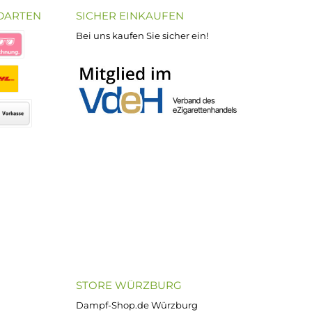
sorgfältig abwägen und
30 Tage Rückgabe
Bequemer Kauf a
ND VERSANDARTEN
SICHER EINKAUFEN
Bei uns kaufen Sie sicher ein!
atenkauf
Klarna Sofortüberweisung
Klarna Rechnung
PayPal
DHL Paket (Eigenhändig)
 Pay
Apple Pay
Vorkasse