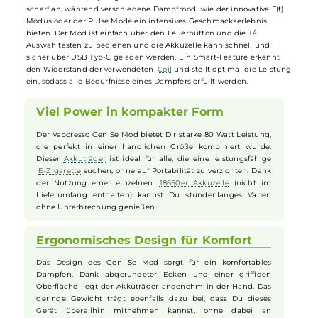
Erlebnis. Angetrieben von einer einzelnen
18650er Akkuzelle
, erreich
der
Mod
eine beeindruckende Leistung von bis zu 80 Watt. Das
ansprechende Design wird durch abgerundete Kanten und eine
griffige Oberflächenbeschaffenheit ergänzt, die für eine angenehme
Handhabung sorgen. Ausgestattet mit
Vaporesso
's AXON Chipsatz,
gewährleistet der Gen Se Mod eine herausragende Performance un
Sicherheit dank umfassender
Schutzschaltungen
. Das brillante 0.96
Zoll TFT Farbdisplay zeigt alle wesentlichen Informationen klar und
scharf an, während verschiedene Dampfmodi wie der innovative F(t)
Modus oder der Pulse Mode ein intensives Geschmackserlebnis
bieten. Der Mod ist einfach über den Feuerbutton und die +/-
Auswahltasten zu bedienen und die Akkuzelle kann schnell und
sicher über USB Typ-C geladen werden. Ein Smart-Feature erkennt
den Widerstand der verwendeten
Coil
und stellt optimal die Leistu
ein, sodass alle Bedürfnisse eines Dampfers erfüllt werden.
Viel Power in kompakter Form
Der Vaporesso Gen Se Mod bietet Dir starke 80 Watt Leistung,
die perfekt in einer handlichen Größe kombiniert wurde.
Dieser
Akkuträger
ist ideal für alle, die eine leistungsfähige
E-Zigarette
suchen, ohne auf Portabilität zu verzichten. Dank
der Nutzung einer einzelnen
18650er Akkuzelle
(nicht im