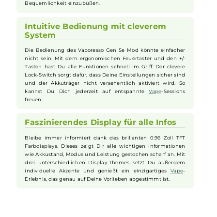
Lieferumfang enthalten) kannst Du stundenlanges Vapen
ohne Unterbrechung genießen.
Ergonomisches Design für Komfort
Das Design des Gen Se Mod sorgt für ein komfortables
Dampfen. Dank abgerundeter Ecken und einer griffigen
Oberfläche liegt der Akkuträger angenehm in der Hand. Das
geringe Gewicht trägt ebenfalls dazu bei, dass Du dieses
Gerät überallhin mitnehmen kannst, ohne dabei an
Bequemlichkeit einzubüßen.
Intuitive Bedienung mit cleverem
System
Die Bedienung des Vaporesso Gen Se Mod könnte einfacher
nicht sein. Mit dem ergonomischen Feuertaster und den +/-
Tasten hast Du alle Funktionen schnell im Griff. Der clevere
Lock-Switch sorgt dafür, dass Deine Einstellungen sicher sind
und der Akkuträger nicht versehentlich aktiviert wird. So
kannst Du Dich jederzeit auf entspannte
Vape
-Sessions
freuen.