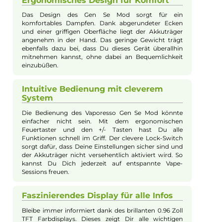
ergänzt, die für eine angenehme Handhabung sorgen.
Ausgestattet mit Vaporesso's AXON Chipsatz, gewährleistet d
Gen Se Mod eine herausragende Performance und Sicherheit
dank umfassender Schutzschaltungen. Das brillante 0.96 Zoll 
Farbdisplay zeigt alle wesentlichen Informationen klar und sch
an, während verschiedene Dampfmodi wie der innovative F(t)
Modus oder der Pulse Mode ein intensives Geschmackserlebni
bieten. Der Mod ist einfach über den Feuerbutton und die +/-
Auswahltasten zu bedienen und die Akkuzelle kann schnell un
sicher über USB Typ-C geladen werden. Ein Smart-Feature
erkennt den Widerstand der verwendeten Coil und stellt opti
die Leistung ein, sodass alle Bedürfnisse eines Dampfers erfüllt
werden.
Viel Power in kompakter Form
Der Vaporesso Gen Se Mod bietet Dir starke 80 Watt
Leistung, die perfekt in einer handlichen Größe
kombiniert wurde. Dieser Akkuträger ist ideal für alle,
die eine leistungsfähige E-Zigarette suchen, ohne auf
Portabilität zu verzichten. Dank der Nutzung einer
einzelnen 18650er Akkuzelle (nicht im Lieferumfang
enthalten) kannst Du stundenlanges Vapen ohne
Unterbrechung genießen.