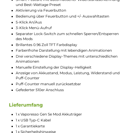
Faszinierendes Display für alle Infos
Bleibe immer informiert dank des brillanten 0.96 Zoll
TFT Farbdisplays. Dieses zeigt Dir alle wichtigen
Informationen wie Akkustand, Modus und Leistung
gestochen scharf an. Mit drei unterschiedlichen
Display-Themes setzt Du außerdem individuelle
Akzente und genießt ein einzigartiges Vape-Erlebnis,
das genau auf Deine Vorlieben abgestimmt ist.
Technische Daten
Leistungsstarker Single-Akku Mod
Ergonomisch kompakte Form mit abgerundeten Ecken u
Kanten
Modernes Design
Komfortable Bedienung
Hochwertige Verarbeitung
Betrieb mit 1 x 18650er Akkuzelle (nicht im Lieferumfang
enthalten)