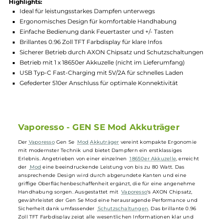
Hersteller:
Vaporesso
GTIN:
4262481466331
Lagerbestand in Filialen anzeigen
Highlights:
Ideal für leistungsstarkes Dampfen unterwegs
Ergonomisches Design für komfortable Handhabung
Einfache Bedienung dank Feuertaster und +/- Tasten
Brillantes 0.96 Zoll TFT Farbdisplay für klare Infos
Sicherer Betrieb durch AXON Chipsatz und Schutzschaltung
Betrieb mit 1 x 18650er Akkuzelle (nicht im Lieferumfang)
USB Typ-C Fast-Charging mit 5V/2A für schnelles Laden
Gefederter 510er Anschluss für optimale Konnektivität
Vaporesso - GEN SE Mod Akkuträger
Der
Vaporesso
Gen Se
Mod
Akkuträger
vereint kompakte Ergonomie
mit modernster Technik und bietet Dampfern ein erstklassiges