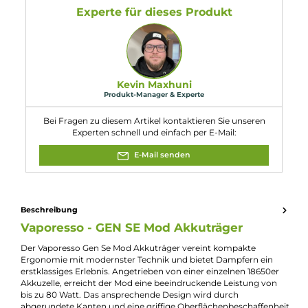
Abmessungen
Länge: 88.0 mm
Breite: 35.6 mm
Tiefe: 26.0 mm
Eigenschaften
Akkuform:
18650
Akkuplätze:
1 Slot
Bauform:
Box-Mod
Display:
TFT ips Display
Eigenschaften:
Besonderes Display
, Chic & Modisch
Farbfamilie:
Silber
Geregelter Akkuträger:
Ja
Max. Verdampfergröße:
24.50mm
Maximale Leistung:
80W
Experte für dieses Produkt