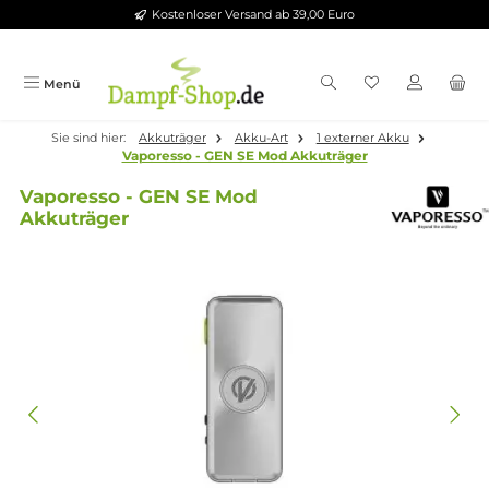
Kostenloser Versand ab 39,00 Euro
Zum Hauptinhalt springen
Menü
Sie sind hier:
Akkuträger
Akku-Art
1 externer Akku
Vaporesso - GEN SE Mod Akkuträger
Vaporesso - GEN SE Mod
Akkuträger
Bildergalerie überspringen