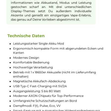
Ergonomisches Design für Komfort
Das Design des Gen Se Mod sorgt für ein
komfortables Dampfen. Dank abgerundeter Ecken
und einer griffigen Oberfläche liegt der Akkuträger
angenehm in der Hand. Das geringe Gewicht trägt
ebenfalls dazu bei, dass Du dieses Gerät überallhin
mitnehmen kannst, ohne dabei an Bequemlichkeit
einzubüßen.
Intuitive Bedienung mit cleverem
System
Die Bedienung des Vaporesso Gen Se Mod könnte
einfacher nicht sein. Mit dem ergonomischen
Feuertaster und den +/- Tasten hast Du alle
Funktionen schnell im Griff. Der clevere Lock-Switch
sorgt dafür, dass Deine Einstellungen sicher sind und
der Akkuträger nicht versehentlich aktiviert wird. So
kannst Du Dich jederzeit auf entspannte Vape-
Sessions freuen.