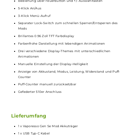
Betrieb mit 1 x 18650er Akkuzelle (nicht im Lieferumfang
enthalten)
Magnetische Akkufach-Abdeckung
USB Typ-C Fast-Charging mit 5V/2A
Ausgangsleistung: 5 bis 80 Watt
Moderner AXON Chipsatz für Top-Performance
Umfangreiche
Schutzschaltungen
an Bord
Dampfmodi: F(t), Pulse, Eco, VV
Smart-Feature mit automatischer Widerstandserkennung und
Best-Wattage Preset
Aktivierung via Feuerbutton
Bedienung über Feuerbutton und +/- Auswahltasten
5-Klick An/Aus
3-Klick Menü-Aufruf
Separater Lock-Switch zum schnellen Sperren/Entsperren des
Mods
Brillantes 0.96 Zoll TFT Farbdisplay