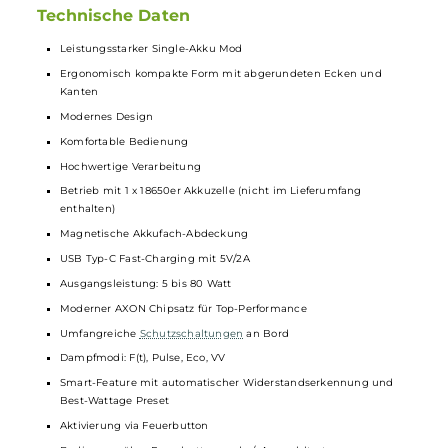
Faszinierendes Display für alle Infos
Bleibe immer informiert dank des brillanten 0.96 Zoll TFT
Farbdisplays. Dieses zeigt Dir alle wichtigen Informationen
wie Akkustand, Modus und Leistung gestochen scharf an. Mit
drei unterschiedlichen Display-Themes setzt Du außerdem
individuelle Akzente und genießt ein einzigartiges
Vape
-
Erlebnis, das genau auf Deine Vorlieben abgestimmt ist.
Technische Daten
Leistungsstarker Single-Akku Mod
Ergonomisch kompakte Form mit abgerundeten Ecken und
Kanten
Modernes Design
Komfortable Bedienung
Hochwertige Verarbeitung