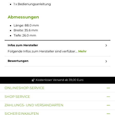
Magnetische Akkufach-Abdeckung
USB Typ-C Fast-Charging mit 5V/2A
Ausgangsleistung: 5 bis 80 Watt
Moderner AXON Chipsatz für Top-Performance
Umfangreiche Schutzschaltungen an Bord
Dampfmodi: F(t), Pulse, Eco, VV
Smart-Feature mit automatischer Widerstandserkennung
und Best-Wattage Preset
Aktivierung via Feuerbutton
Bedienung über Feuerbutton und +/- Auswahltasten
5-Klick An/Aus
3-Klick Menü-Aufruf
Separater Lock-Switch zum schnellen Sperren/Entsperren
des Mods
Brillantes 0.96 Zoll TFT Farbdisplay
Farbenfrohe Darstellung mit lebendigen Animationen
Drei verschiedene Display-Themes mit unterschiedlichen
Animationen
Manuelle Einstellung der Display-Helligkeit
Anzeige von Akkustand, Modus, Leistung, Widerstand und
Puff-Counter