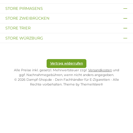
Puff-Counter manuell zurücksetzbar
Gefederter 510er Anschluss
Lieferumfang
1 x Vaporesso Gen Se Mod Akkuträger
1 x USB Typ-C Kabel
1 x Garantiekarte
1 x Sicherheitshinweise
1 x Bedienungsanleitung
Abmessungen
Länge: 88.0 mm
Breite: 35.6 mm
Tiefe: 26.0 mm
Infos zum Hersteller
Folgende Infos zum Hersteller sind verfübar...
Mehr