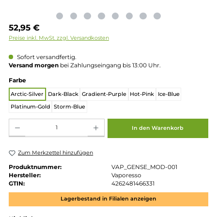
Regulärer Preis:
52,95 €
Preise inkl. MwSt. zzgl. Versandkosten
Sofort versandfertig.
Versand morgen
bei Zahlungseingang bis 13:00 Uhr.
auswählen
Farbe
Arctic-Silver
Dark-Black
Gradient-Purple
Hot-Pink
Ice-Blue
Platinum-Gold
Storm-Blue
Produkt Anzahl: Gib den gewünschten Wert ein oder benutze die Schaltflächen um die 
In den Warenkorb
Zum Merkzettel hinzufügen
Produktnummer:
VAP_GENSE_MOD-001