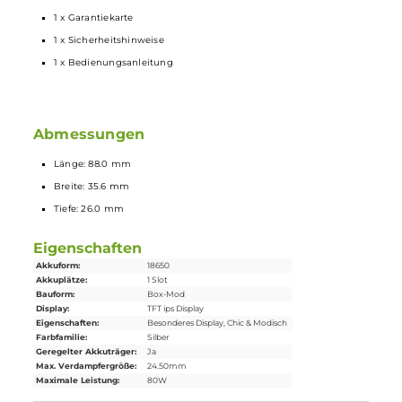
Farbenfrohe Darstellung mit lebendigen Animationen
Drei verschiedene Display-Themes mit unterschiedlichen
Animationen
Manuelle Einstellung der Display-Helligkeit
Anzeige von Akkustand, Modus, Leistung, Widerstand und Puff-
Counter
Puff-Counter manuell zurücksetzbar
Gefederter 510er Anschluss
Lieferumfang
1 x Vaporesso Gen Se Mod Akkuträger
1 x USB Typ-C Kabel
1 x Garantiekarte
1 x Sicherheitshinweise
1 x Bedienungsanleitung