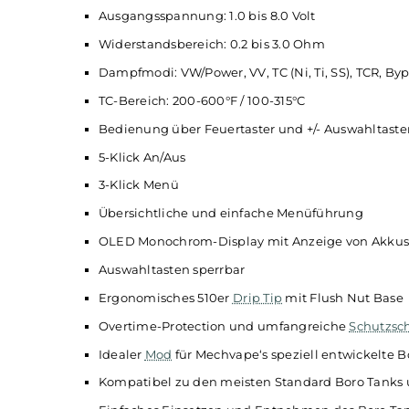
Ergonomische Box Form
Griffig gestaltete Seitenteile für optimalen 
Komfortable und angenehm einfache Bed
Material: Kunststoff
Integrierter 1100 mAh Akku
Schnelles Laden via USB Typ-C
Ausgangsleistung: 5 bis 40 Watt
Ausgangsspannung: 1.0 bis 8.0 Volt
Widerstandsbereich: 0.2 bis 3.0 Ohm
Dampfmodi: VW/Power, VV, TC (Ni, Ti, SS), T
TC-Bereich: 200-600°F / 100-315°C
Bedienung über Feuertaster und +/- Auswa
5-Klick An/Aus