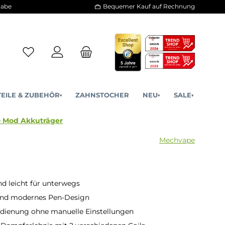
30 Tage Rückgabe
Bequemer Kauf a
ERSATZTEILE & ZUBEHÖR
ZAHNSTOCHER
NE
▾
▾
- BM40 Boro Mod Akkuträger
 leicht für unterwegs
und modernes Pen-Design
edienung ohne manuelle Einstellungen