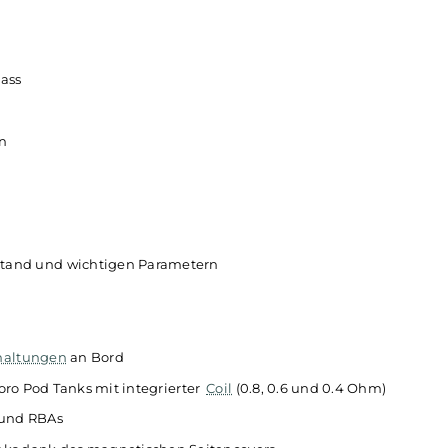
Grip
ienung
CR, Bypass
hltasten