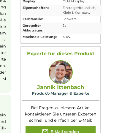
Eigenschaften
Akkuform:
Interner Akku
Akkukapazität:
1100mAh
Bauform:
Box-Mod
,
Kompaktgerät
 400 mAh Akku,
Display:
OLED-Display
usgangsleistung
Eigenschaften:
Einsteigerfreundli
Klein & Kompakt
matisch an den
Farbfamilie:
Schwarz
urch manuelle
Geregelter
Ja
rfügt über eine
Akkuträger:
faches Ziehen am
Maximale Leistung:
40W
 Luftführung ist
nd sorgt für ein
e LED-Indikator
Experte für dieses Produk
nd integrierte
Betrieb sorgen.
C Anschluss oder
tliche Wenax M