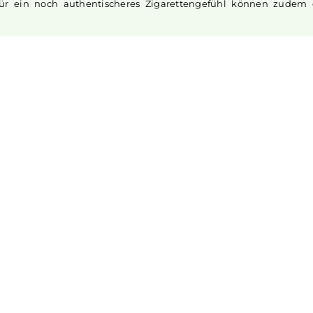
Powerbank aufladen.
ntegrierten
Coils
und Widerständen von 0.8 Ohm und 1.
. Die hochwertigen
Coils
erzeugen mit jedem Zug
ten PCTG Pods fassen bis zu 2.0 ml
Liquid
und sind dank 
üllen. Für ein noch authentischeres Zigarettengefühl k