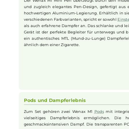
Mechvape - BM40 Boro 
Design und Funktionalität
Der Wenax M1 Mini Pen überzeugt durch sei
und zugleich elegantes Pen-Design, gefertig
hochwertigen Aluminium-Legierung. Erhältlic
verschiedenen Farbvarianten, spricht er sowoh
als auch erfahrene Dampfer an. Das schlanke 
Gerät ist der perfekte Begleiter für unterwegs
ein authentisches MTL (Mund-zu-Lunge) Damp
ähnlich dem einer Zigarette.