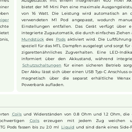
Mod Akkuträger
Technische Spezifikationen
n modernes
Ausgestattet mit einem integrierten
t aus einer
bietet der M1 Mini Pen eine maximale A
h in sieben
von 16 Watt. Die Leistung wird auto
l
Einsteiger
verwendeten M1 Pod angepasst, wod
und leichte
Einstellungen entfallen. Das Gerät ve
 und bietet
integrierte Zugautomatik, die durch ein
ferlebnis,
Mundstück
des
Pods
aktiviert wird. Die
speziell für das MTL Dampfen ausgelegt u
zigarettenähnliches Zugverhalten. Ein
informiert über den Akkustand, währe
Schutzschaltungen
für einen sicheren 
Der Akku lässt sich über einen USB Typ-
magnetisch über die separat erhäl