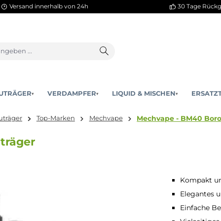
Versand innerhalb von 24h
AKKUTRÄGER
VERDAMPFER
LIQUID & MISCHEN
▾
▾
Mechvape 
:
Akkuträger
Top-Marken
Mechvape
kkuträger
Kompakt und
Elegantes 
Einfache B