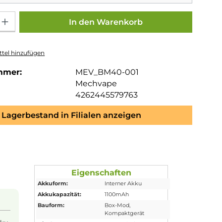
Gib den gewünschten Wert ein oder benutze die Schaltflächen um die Anza
In den Warenkorb
tel hinzufügen
mmer:
MEV_BM40-001
Mechvape
4262445579763
Lagerbestand in Filialen anzeigen