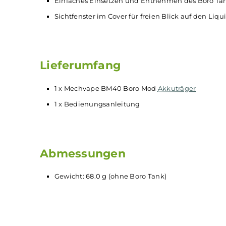
3-Klick Menü
Übersichtliche und einfache Menüführung
OLED Monochrom-Display mit Anzeige von
Auswahltasten sperrbar
Ergonomisches 510er
Drip Tip
mit Flush Nu
Overtime-Protection und umfangreiche
Sc
Idealer
Mod
für Mechvape‘s speziell entwick
Kompatibel zu den meisten Standard Boro
Einfaches Einsetzen und Entnehmen des B
Sichtfenster im Cover für freien Blick auf d
Lieferumfang