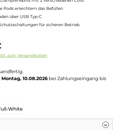
s Dampferlebnis mit 2 verschiedenen Coils
e Pods erleichtern das Befüllen
aden über USB Typ-C
 Schutzschaltungen für sicheren Betrieb
is:
€
wSt. zzgl. Versandkosten
sandfertig.
Montag, 10.08.2026
bei Zahlungseingang bis
hlen
Full-White