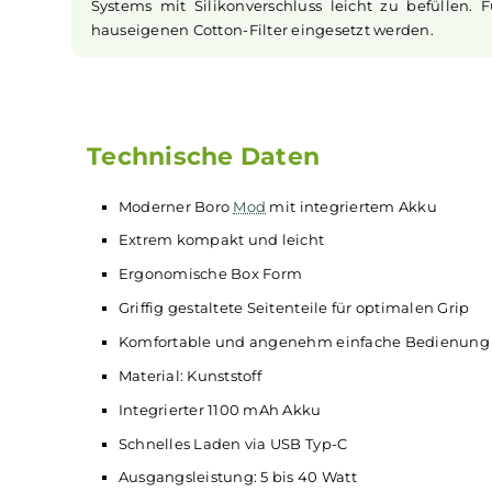
Pods und Dampferlebnis
Zum Set gehören zwei Wenax M1
Pods
mit i
vielseitiges Dampferlebnis ermöglichen
geschmacksintensiven Dampf. Die transparen
Systems mit Silikonverschluss leicht zu bef
hauseigenen Cotton-Filter eingesetzt werden.
Technische Daten
Moderner Boro
Mod
mit integriertem Akku
Extrem kompakt und leicht