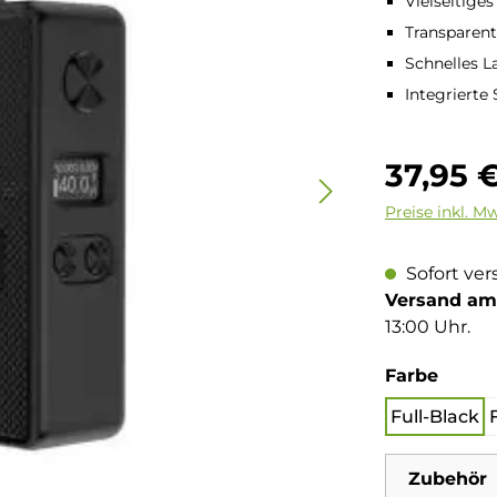
Vielseitige
Transparent
Schnelles L
Integrierte
Regulärer Pre
37,95 
Preise inkl. M
Sofort ver
Versand am 
13:00 Uhr.
auswä
Farbe
Full-Black
Zubehör