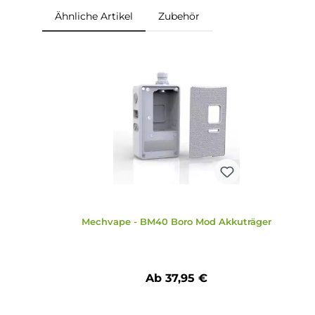
1 x Mechvape BM40 Boro Mod
Akkuträger
1 x Bedienungsanleitung
Abmessungen
Gewicht: 68.0 g (ohne Boro Tank)
Ähnliche Artikel
Zubehör
Produktgalerie überspringen