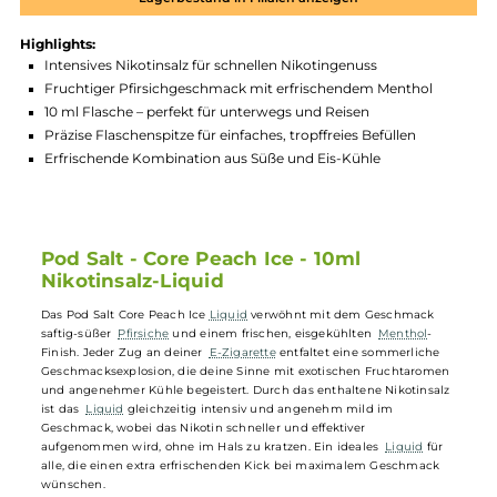
Produktnummer:
PDSS_PIC-002
Hersteller:
PodSalt
GTIN:
4262463458200
Lagerbestand in Filialen anzeigen
Highlights:
Intensives Nikotinsalz für schnellen Nikotingenuss
Fruchtiger Pfirsichgeschmack mit erfrischendem Menthol
10 ml Flasche – perfekt für unterwegs und Reisen
Präzise Flaschenspitze für einfaches, tropffreies Befüllen
Erfrischende Kombination aus Süße und Eis-Kühle
Pod Salt - Core Peach Ice - 10ml
Nikotinsalz-Liquid
Das Pod Salt Core Peach Ice
Liquid
verwöhnt mit dem Geschmack
saftig-süßer
Pfirsiche
und einem frischen, eisgekühlten
Menthol
-