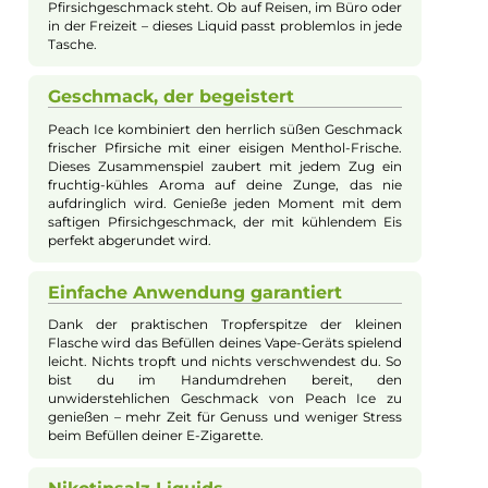
Nikotinsalz-Liquid
Das Pod Salt Core Peach Ice Liquid verwöhnt mit dem
Geschmack saftig-süßer Pfirsiche und einem frischen,
eisgekühlten Menthol-Finish. Jeder Zug an deiner E-Zigarette
entfaltet eine sommerliche Geschmacksexplosion, die deine
Sinne mit exotischen Fruchtaromen und angenehmer Kühle
begeistert. Durch das enthaltene Nikotinsalz ist das Liquid
gleichzeitig intensiv und angenehm mild im Geschmack, wob
das Nikotin schneller und effektiver aufgenommen wird, ohne
Hals zu kratzen. Ein ideales Liquid für alle, die einen extra
erfrischenden Kick bei maximalem Geschmack wünschen.
Perfekt für unterwegs
Das Pod Salt Core Peach Ice Liquid kommt in einer
praktischen 10 ml Flasche. So kannst du es leicht
überall hin mitnehmen und bist jederzeit bestens
gerüstet, wenn dir der Sinn nach fruchtig-frischem
Pfirsichgeschmack steht. Ob auf Reisen, im Büro oder
in der Freizeit – dieses Liquid passt problemlos in jede
Tasche.
Geschmack, der begeistert