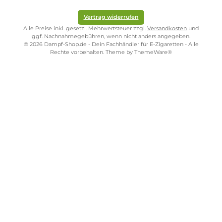
Folgende Infos zum Hersteller sind verfübar...
Mehr
Bewertungen
Kostenloser Versand ab 39,00 Euro
ONLINESHOP-SERVICE
SHOP SERVICE
ZAHLUNGS- UND VERSANDARTEN
SICHER EINKAUFEN
STORE PIRMASENS
STORE ZWEIBRÜCKEN
STORE TRIER
STORE WÜRZBURG