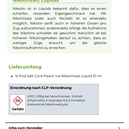
Peach Ice kombiniert den herrlich süßen Geschmack
frischer Pfirsiche mit einer eisigen Menthol-Frische.
Dieses Zusammenspiel zaubert mit jedem Zug ein
fruchtig-kühles Aroma auf deine Zunge, das nie
aufdringlich wird. Genieße jeden Moment mit dem
saftigen Pfirsichgeschmack, der mit kühlendem Eis
perfekt abgerundet wird.
Einfache Anwendung garantiert
Dank der praktischen Tropferspitze der kleinen
Flasche wird das Befüllen deines Vape-Geräts spielend
leicht. Nichts tropft und nichts verschwendest du. So
bist du im Handumdrehen bereit, den
unwiderstehlichen Geschmack von Peach Ice zu
genießen – mehr Zeit für Genuss und weniger Stress
beim Befüllen deiner E-Zigarette.
Nikotinsalz Liquids
Nikotin ist in Liquids bekannt dafür, dass es einen