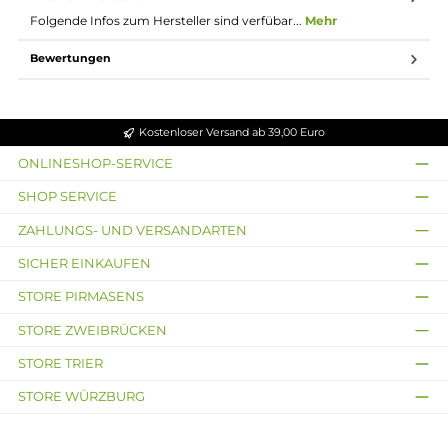
scharfen, reizenden Eigengeschmack hat. Mit
Nikotinsalz (oder auch NicSalt) ist es einerseits
möglich, Nikotin sanft auch in höheren Dosen pro
Zug aufzunehmen, andererseits erfolgt die Aufnahme
des Nikotins schneller als gewohnt. Natürlich ist bei
höheren Nikotingehalten darauf zu achten, dass es
weniger Züge braucht um die gleiche
Nikotinaufnahme zu erreichen.
Lieferumfang
1x Pod Salt Core Peach Ice Nikotinsalz Liquid 10 ml
Einordnung nach CLP-Verordnung
H301: Giftig bei Verschlucken. Enthält
Ethylmaltol; 2-Isopropyl-N,2,3-trimethyl-
butanamid; Nikotinsalicylat.
Gefahr
Infos zum Hersteller