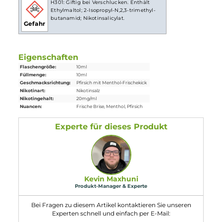
erreichen.
Lieferumfang
1x Pod Salt Core Peach Ice Nikotinsalz Liquid 10 ml
Einordnung nach CLP-Verordnung
H301: Giftig bei Verschlucken. Enthält
Ethylmaltol; 2-Isopropyl-N,2,3-trimethyl-
butanamid; Nikotinsalicylat.
Gefahr
Eigenschaften
Flaschengröße:
10ml
Füllmenge:
10ml
Geschmacksrichtung:
Pfirsich mit Menthol-Frischekick