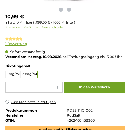
Regulärer Preis:
10,99 €
Inhalt:
10 Milliliter
(1.099,00 € / 1000 Milliliter)
Preise inkl. MwSt. zzgl. Versandkosten
Durchschnittliche Bewertung von 5 von 5 Sternen
1 Bewertung
Sofort versandfertig.
Versand am Montag, 10.08.2026
bei Zahlungseingang bis 13:00 
auswählen
Nikotingehalt
11mg/ml
20mg/ml
Produkt Anzahl: Gib den gewünschten Wert ein oder benutze die Schaltflächen um die 
In den Warenkorb
Zum Merkzettel hinzufügen