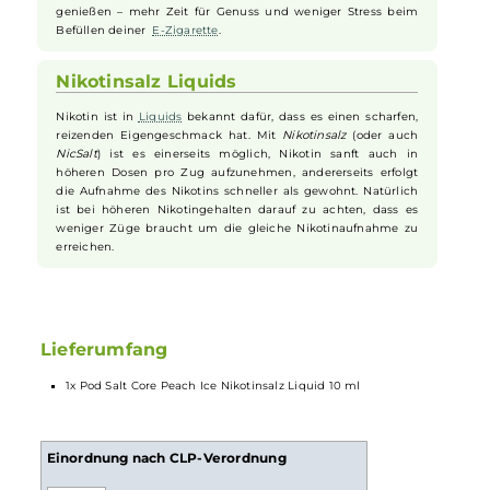
Aroma
auf deine Zunge, das nie aufdringlich wird. Genieße
jeden Moment mit dem saftigen Pfirsichgeschmack, der mit
kühlendem Eis perfekt abgerundet wird.
Einfache Anwendung garantiert
Dank der praktischen Tropferspitze der kleinen
Flasche
wird
das Befüllen deines
Vape
-Geräts spielend leicht. Nichts tropft
und nichts verschwendest du. So bist du im Handumdrehen
bereit, den unwiderstehlichen Geschmack von Peach Ice zu
genießen – mehr Zeit für Genuss und weniger Stress beim
Befüllen deiner
E-Zigarette
.
Nikotinsalz Liquids
Nikotin ist in
Liquids
bekannt dafür, dass es einen scharfen,
reizenden Eigengeschmack hat. Mit
Nikotinsalz
(oder auch
NicSalt
) ist es einerseits möglich, Nikotin sanft auch in
höheren Dosen pro Zug aufzunehmen, andererseits erfolgt
die Aufnahme des Nikotins schneller als gewohnt. Natürlich
ist bei höheren Nikotingehalten darauf zu achten, dass es
weniger Züge braucht um die gleiche Nikotinaufnahme zu