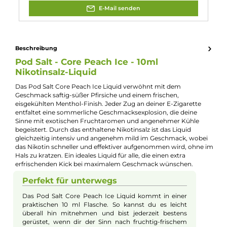
Nikotinart:
Nikotinsalz
Nikotingehalt:
20mg/ml
Nuancen:
Frische Brise
, Menthol
, Pfirsich
Experte für dieses Produkt
Kevin Maxhuni
Produkt-Manager & Experte
Bei Fragen zu diesem Artikel kontaktieren Sie unseren
Experten schnell und einfach per E-Mail:
E-Mail senden
Beschreibung
Pod Salt - Core Peach Ice - 10ml