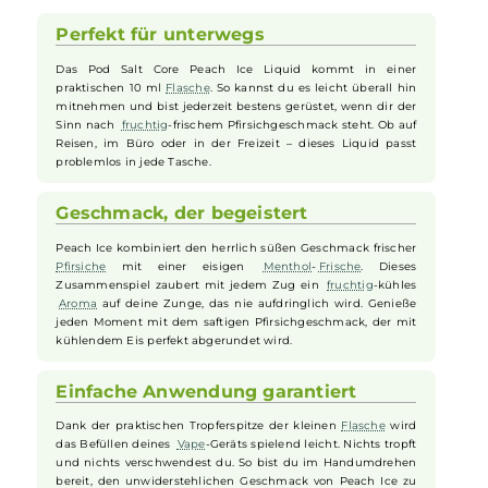
Finish. Jeder Zug an deiner
E-Zigarette
entfaltet eine sommerliche
Geschmacksexplosion, die deine Sinne mit exotischen Fruchtarome
und angenehmer Kühle begeistert. Durch das enthaltene Nikotinsal
ist das
Liquid
gleichzeitig intensiv und angenehm mild im
Geschmack, wobei das Nikotin schneller und effektiver
aufgenommen wird, ohne im Hals zu kratzen. Ein ideales
Liquid
für
alle, die einen extra erfrischenden Kick bei maximalem Geschmack
wünschen.
Perfekt für unterwegs
Das Pod Salt Core Peach Ice Liquid kommt in einer
praktischen 10 ml
Flasche
. So kannst du es leicht überall hin
mitnehmen und bist jederzeit bestens gerüstet, wenn dir der
Sinn nach
fruchtig
-frischem Pfirsichgeschmack steht. Ob auf
Reisen, im Büro oder in der Freizeit – dieses Liquid passt
problemlos in jede Tasche.
Geschmack, der begeistert
Peach Ice kombiniert den herrlich süßen Geschmack frischer
Pfirsiche
mit einer eisigen
Menthol
-
Frische
. Dieses
Zusammenspiel zaubert mit jedem Zug ein
fruchtig
-kühles