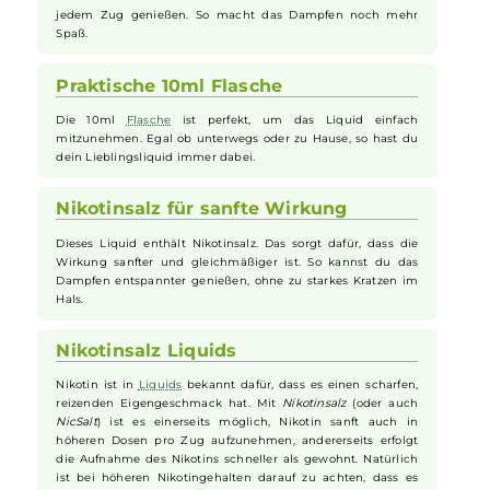
unterwegs und garantiert ein reizfreies Dampfen ohne den
gewöhnlichen scharfen Geschmack von herkömmlichem Nikotin.
Fruchtiger Blaubeergeschmack
Das Linvo Blueberry Storm
Liquid
bietet dir einen intensiven
Blaubeergeschmack sowie eine
Frische
Slushies
Note. Du
kannst den frischen und süßen Geschmack dieser Beere bei
jedem Zug genießen. So macht das Dampfen noch mehr
Spaß.
Praktische 10ml Flasche
Die 10ml
Flasche
ist perfekt, um das Liquid einfach
mitzunehmen. Egal ob unterwegs oder zu Hause, so hast du
dein Lieblingsliquid immer dabei.
Nikotinsalz für sanfte Wirkung
Dieses Liquid enthält Nikotinsalz. Das sorgt dafür, dass die
Wirkung sanfter und gleichmäßiger ist. So kannst du das
Dampfen entspannter genießen, ohne zu starkes Kratzen im