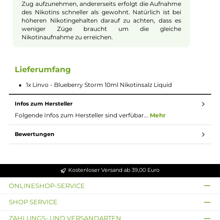
Die 10ml Flasche ist perfekt, um das Liquid einfach
mitzunehmen. Egal ob unterwegs oder zu Hause, so
hast du dein Lieblingsliquid immer dabei.
Nikotinsalz für sanfte Wirkung
Dieses Liquid enthält Nikotinsalz. Das sorgt dafür,
dass die Wirkung sanfter und gleichmäßiger ist. So
kannst du das Dampfen entspannter genießen, ohne
zu starkes Kratzen im Hals.
Nikotinsalz Liquids
Nikotin ist in Liquids bekannt dafür, dass es einen
scharfen, reizenden Eigengeschmack hat. Mit
Nikotinsalz (oder auch NicSalt) ist es einerseits
möglich, Nikotin sanft auch in höheren Dosen pro
Zug aufzunehmen, andererseits erfolgt die Aufnahme
des Nikotins schneller als gewohnt. Natürlich ist bei
höheren Nikotingehalten darauf zu achten, dass es
weniger Züge braucht um die gleiche
Nikotinaufnahme zu erreichen.