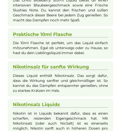
Linvo - Blueberry Storm - 10ml Nikotinsal
Liquid
Das Linvo Blueberry Storm Nikotinsalz Liquid überzeugt mit
seinem fruchtigen Blaubeeraroma und einer optimalen
Nikotinaufnahme durch die spezielle Nikotinsalzformel. Dadu
kann das Nikotin sanft und schnell in höheren Konzentratione
aufgenommen werden, was besonders für Dampfer geeignet i
die ein intensives Nikotinerlebnis wünschen. Das 10 ml Liquid
bietet eine praktische Größe für unterwegs und garantiert ein
reizfreies Dampfen ohne den gewöhnlichen scharfen Geschm
von herkömmlichem Nikotin.
Fruchtiger Blaubeergeschmack
Das Linvo Blueberry Storm Liquid bietet dir einen
intensiven Blaubeergeschmack sowie eine Frische
Slushies Note. Du kannst den frischen und süßen
Geschmack dieser Beere bei jedem Zug genießen. So
macht das Dampfen noch mehr Spaß.
Praktische 10ml Flasche