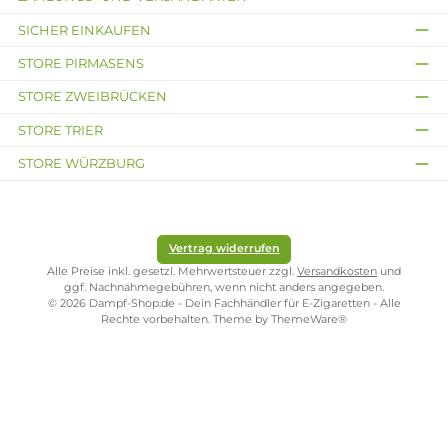
Lieferumfang
1x Linvo - Blueberry Storm 10ml Nikotinsalz Liquid
Infos zum Hersteller
Folgende Infos zum Hersteller sind verfübar...
Mehr
Bewertungen
Kostenloser Versand ab 39,00 Euro
ONLINESHOP-SERVICE
SHOP SERVICE
ZAHLUNGS- UND VERSANDARTEN
SICHER EINKAUFEN