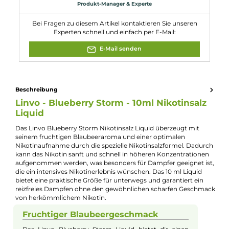
Füllmenge:
10ml
Geschmacksrichtung:
Blaubeere
Nikotinart:
Nikotinsalz
Nikotingehalt:
10mg/ml
Nuancen:
Blaubeere
, Frische Brise
, Slushies
Experte für dieses Produkt
Kevin Maxhuni
Produkt-Manager & Experte
Bei Fragen zu diesem Artikel kontaktieren Sie unseren
Experten schnell und einfach per E-Mail:
E-Mail senden
Beschreibung