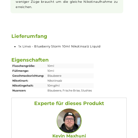
Hals.
Nikotinsalz Liquids
Nikotin ist in
Liquids
bekannt dafür, dass es einen scharfen,
reizenden Eigengeschmack hat. Mit
Nikotinsalz
(oder auch
NicSalt
) ist es einerseits möglich, Nikotin sanft auch in
höheren Dosen pro Zug aufzunehmen, andererseits erfolgt
die Aufnahme des Nikotins schneller als gewohnt. Natürlich
ist bei höheren Nikotingehalten darauf zu achten, dass es
weniger Züge braucht um die gleiche Nikotinaufnahme zu
erreichen.
Lieferumfang
1x Linvo - Blueberry Storm 10ml Nikotinsalz Liquid
Eigenschaften
Flaschengröße:
10ml