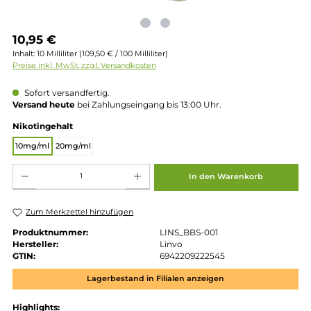
Regulärer Preis:
10,95 €
Inhalt:
10 Milliliter
(109,50 € / 100 Milliliter)
Preise inkl. MwSt. zzgl. Versandkosten
Sofort versandfertig.
Versand heute
bei Zahlungseingang bis 13:00 Uhr.
auswählen
Nikotingehalt
10mg/ml
20mg/ml
Produkt Anzahl: Gib den gewünschten Wert ein oder benutze die Schaltflächen um die 
In den Warenkorb
Zum Merkzettel hinzufügen
Produktnummer:
LINS_BBS-001
Hersteller:
Linvo