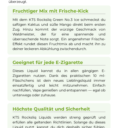
Beschreibung
KTS Line - KTS Rocksliq Green No.3 Ice -
10ml Nikotinsalz-Liquid
Mit dem KTS Line Rocksliq Green No.3 Ice Nikotinsalz Liquid
erwartet dich eine außergewöhnliche Geschmackskompositio
die Frische und Fruchtigkeit perfekt vereint. Die besondere
Rezeptur kombiniert aromatischen, leicht-herben Kaktus mit
reifer, exotischer Mango und der würzigen Note von
Waldmeister. Diese harmonische Verbindung wird durch eine
eisige Brise ergänzt, die dem Liquid ein erfrischendes Finish
verleiht. Durch das enthaltene Nikotinsalz ist eine angenehm
sanfte und schnelle Aufnahme von Nikotin möglich, ohne das
es zu unangenehmen Geschmackseinbußen oder Reizungen
kommt. Ein hochwertiges Liquid, das Genussmomente
garantiert und dabei sanft und doch intensiv im Geschmack
überzeugt.
Fruchtiger Mix mit Frische-Kick
Mit dem KTS Rocksliq Green No.3 Ice schmeckst du
saftigen Kaktus und süße Mango direkt beim ersten