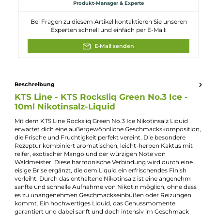
Eigenschaften
Flaschengröße:
10ml
Füllmenge:
10ml
Geschmacksrichtun
Mix aus Kaktus, Waldmeister und Mango mit
g:
Frischehauch
Nikotinart:
Nikotinsalz
Nikotingehalt:
20mg/ml
Nuancen:
Frische Brise
, Kaktus
, Mango
, Waldmeister
Experte für dieses Produkt
Kevin Maxhuni
Produkt-Manager & Experte
Bei Fragen zu diesem Artikel kontaktieren Sie unseren
Experten schnell und einfach per E-Mail:
E-Mail senden