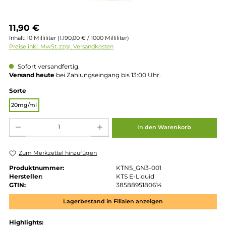
Regulärer Preis:
11,90 €
Inhalt:
10 Milliliter
(1.190,00 € / 1000 Milliliter)
Preise inkl. MwSt. zzgl. Versandkosten
Sofort versandfertig.
Versand heute
bei Zahlungseingang bis 13:00 Uhr.
auswählen
Sorte
20mg/ml
Produkt Anzahl: Gib den gewünschten Wert ein oder benutze die Schaltflächen um die 
In den Warenkorb
Zum Merkzettel hinzufügen
Produktnummer:
KTNS_GN3-001
Hersteller:
KTS E-Liquid