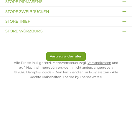
Einatmen. H317: Kann allergische
Hautreaktionen verursachen. H412: Schädlich
Gefahr
für Wasserorganismen, mit langfristiger
Wirkung. Enthält Nikotinsalicylat 3,4-
Dihydrocumarin 4-Hydroxy-2,5-
dimethylfuran-2(3H)-on 2-(1-mercapto-1-
methylethyl)-5-methylcyclohexan-1-on.
Infos zum Hersteller
Folgende Infos zum Hersteller sind verfübar...
Mehr
Bewertungen
Kostenloser Versand ab 39,00 Euro
ONLINESHOP-SERVICE
SHOP SERVICE
ZAHLUNGS- UND VERSANDARTEN