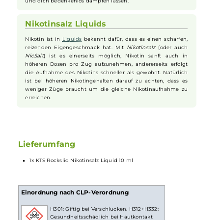
mitzunehmen. Einfach nachfüllen,
Vape
genießen und
entspannen — egal ob unterwegs oder zuhause.
Höchste Qualität und Sicherheit
KTS Rocksliq
Liquids
werden streng geprüft und erfüllen alle
geltenden Richtlinien. Solange du dieses Liquid nutzt, kannst
du dich deshalb sicher fühlen. Das Ergebnis sind
hochwertige Inhaltsstoffe, die echten Geschmack garantieren
und dich bedenkenlos dampfen lassen.
Nikotinsalz Liquids
Nikotin ist in
Liquids
bekannt dafür, dass es einen scharfen,
reizenden Eigengeschmack hat. Mit
Nikotinsalz
(oder auch
NicSalt
) ist es einerseits möglich, Nikotin sanft auch in
höheren Dosen pro Zug aufzunehmen, andererseits erfolgt
die Aufnahme des Nikotins schneller als gewohnt. Natürlich
ist bei höheren Nikotingehalten darauf zu achten, dass es
weniger Züge braucht um die gleiche Nikotinaufnahme zu
erreichen.