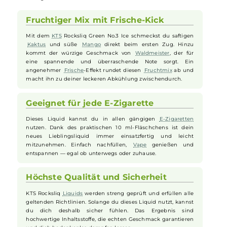
der würzigen Note von
Waldmeister
. Diese harmonische Verbindun
wird durch eine eisige Brise ergänzt, die dem
Liquid
ein
erfrischendes Finish verleiht. Durch das enthaltene Nikotinsalz ist
eine angenehm sanfte und schnelle Aufnahme von Nikotin möglich,
ohne dass es zu unangenehmen Geschmackseinbußen oder
Reizungen kommt. Ein hochwertiges
Liquid
, das Genussmomente
garantiert und dabei sanft und doch intensiv im Geschmack
überzeugt.
Fruchtiger Mix mit Frische-Kick
Mit dem
KTS
Rocksliq Green No.3 Ice schmeckst du saftigen
Kaktus
und süße
Mango
direkt beim ersten Zug. Hinzu
kommt der würzige Geschmack von
Waldmeister
, der für
eine spannende und überraschende Note sorgt. Ein
angenehmer
Frische
-Effekt rundet diesen
Fruchtmix
ab und
macht ihn zu deiner leckeren Abkühlung zwischendurch.
Geeignet für jede E-Zigarette
Dieses Liquid kannst du in allen gängigen
E-Zigaretten
nutzen. Dank des praktischen 10 ml-Fläschchens ist dein
neues Lieblingsliquid immer einsatzfertig und leicht