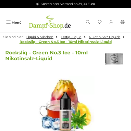
Kostenloser Versand ab 39,00 Euro
Zum Hauptinhalt springen
Menü
Sie sind hier:
Liquid & Mischen
Fertig-Liquid
Nikotin-Salz Liqui
Rocksliq - Green No.3 Ice - 10ml Nikotinsalz-Liquid
Rocksliq - Green No.3 Ice - 10ml
Nikotinsalz-Liquid
Bildergalerie überspringen