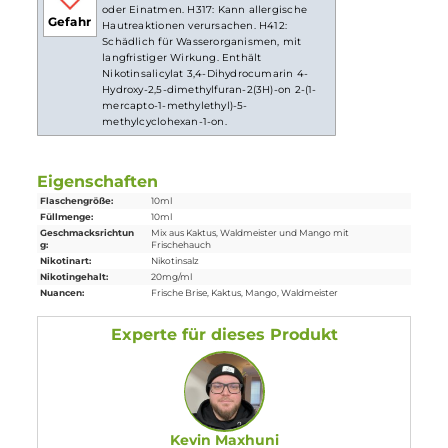
Lieferumfang
1x KTS Rocksliq Nikotinsalz Liquid 10 ml
Einordnung nach CLP-Verordnung
H301: Giftig bei Verschlucken. H312+H332:
Gesundheitsschädlich bei Hautkontakt
oder Einatmen. H317: Kann allergische
Gefahr
Hautreaktionen verursachen. H412:
Schädlich für Wasserorganismen, mit
langfristiger Wirkung. Enthält
Nikotinsalicylat 3,4-Dihydrocumarin 4-
Hydroxy-2,5-dimethylfuran-2(3H)-on 2-(1-
mercapto-1-methylethyl)-5-
methylcyclohexan-1-on.