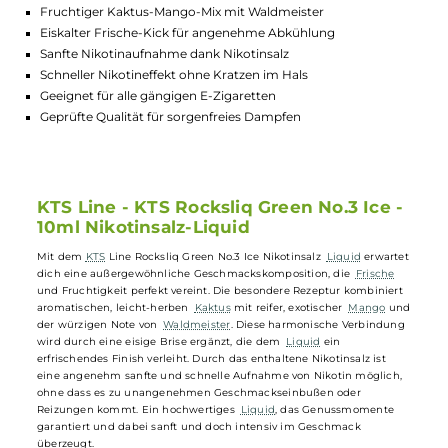
GTIN:
3858895180614
Lagerbestand in Filialen anzeigen
Highlights:
Fruchtiger Kaktus-Mango-Mix mit Waldmeister
Eiskalter Frische-Kick für angenehme Abkühlung
Sanfte Nikotinaufnahme dank Nikotinsalz
Schneller Nikotineffekt ohne Kratzen im Hals
Geeignet für alle gängigen E-Zigaretten
Geprüfte Qualität für sorgenfreies Dampfen
KTS Line - KTS Rocksliq Green No.3 Ice 
10ml Nikotinsalz-Liquid
Mit dem
KTS
Line Rocksliq Green No.3 Ice Nikotinsalz
Liquid
erwarte
dich eine außergewöhnliche Geschmackskomposition, die
Frische
und Fruchtigkeit perfekt vereint. Die besondere Rezeptur kombiniert
aromatischen, leicht-herben
Kaktus
mit reifer, exotischer
Mango
un