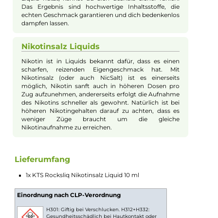
Zug. Hinzu kommt der würzige Geschmack von
Waldmeister, der für eine spannende und
überraschende Note sorgt. Ein angenehmer Frische-
Effekt rundet diesen Fruchtmix ab und macht ihn zu
deiner leckeren Abkühlung zwischendurch.
Geeignet für jede E-Zigarette
Dieses Liquid kannst du in allen gängigen E-
Zigaretten nutzen. Dank des praktischen 10 ml-
Fläschchens ist dein neues Lieblingsliquid immer
einsatzfertig und leicht mitzunehmen. Einfach
nachfüllen, Vape genießen und entspannen — egal ob
unterwegs oder zuhause.
Höchste Qualität und Sicherheit
KTS Rocksliq Liquids werden streng geprüft und
erfüllen alle geltenden Richtlinien. Solange du dieses
Liquid nutzt, kannst du dich deshalb sicher fühlen.
Das Ergebnis sind hochwertige Inhaltsstoffe, die
echten Geschmack garantieren und dich bedenkenlos