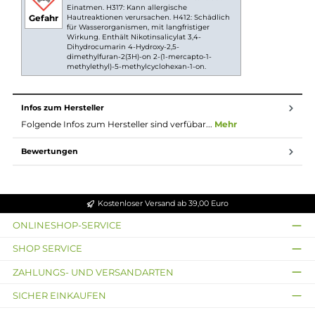
dampfen lassen.
Nikotinsalz Liquids
Nikotin ist in Liquids bekannt dafür, dass es einen
scharfen, reizenden Eigengeschmack hat. Mit
Nikotinsalz (oder auch NicSalt) ist es einerseits
möglich, Nikotin sanft auch in höheren Dosen pro
Zug aufzunehmen, andererseits erfolgt die Aufnahme
des Nikotins schneller als gewohnt. Natürlich ist bei
höheren Nikotingehalten darauf zu achten, dass es
weniger Züge braucht um die gleiche
Nikotinaufnahme zu erreichen.
Lieferumfang
1x KTS Rocksliq Nikotinsalz Liquid 10 ml
Einordnung nach CLP-Verordnung
H301: Giftig bei Verschlucken. H312+H332:
Gesundheitsschädlich bei Hautkontakt oder