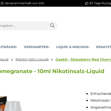
Versand innerhalb von 24h
AKKUTRÄGER
VERDAMPFER
LIQUID & MISCHEN
▾
▾
Geekit - Strawber
ertig-Liquid
Nikotin-Salz Liquids
ry Pomegranate - 10ml Nikotinsalz-
Erfrischend
Nikotinsalz
Angenehmes