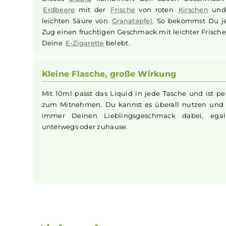
Nikotin sanft und effektiv aufgenommen, was 
ermöglicht. Ideal für Anwender, die eine schn
Fruchtiger Geschmack für Deinen V
Dieses
Liquid
kombiniert den süßen Gesc
Erdbeere
mit der
Frische
von roten
Kirsch
leichten Säure von
Granatapfel
. So bekomms
Zug einen fruchtigen Geschmack mit leichter F
Deine
E-Zigarette
belebt.
Kleine Flasche, große Wirkung
Mit 10ml passt das Liquid in jede Tasche und 
zum Mitnehmen. Du kannst es überall nutze
immer Deinen Lieblingsgeschmack dabei
unterwegs oder zuhause.