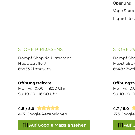
ONLINESHOP-SERVICE
SH
Unterstützung und Beratung unter:
Imp
AG
support@dampf-shop.de
Dat
Mo. - Fr. 11:00 - 18:00 Uhr
Ver
Wid
Rüc
Def
Kon
Übe
Vap
Liq
STORE PIRMASENS
ST