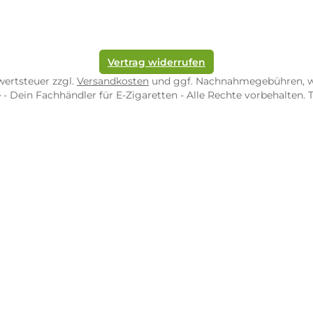
pf-Shop.de Zweibrücken
Dampf-Shop.de Tr
straße 4
Karl-Marx-Str. 59
82 Zweibrücken
54290 Trier
nungszeiten:
Öffnungszeiten:
 Fr: 10:00 - 18:00 Uhr
Mo - Fr: 10:00 - 2
10:00 - 16:00 Uhr
Sa: 10:00 - 18:00 
/ 5.0
4.9 / 5.0
 Google Rezensionen
373 Google Rezen
Auf Google Maps ansehen
Auf Googl
Vertrag widerrufen
l. Mehrwertsteuer zzgl.
Versandkosten
und ggf. Nachnahme