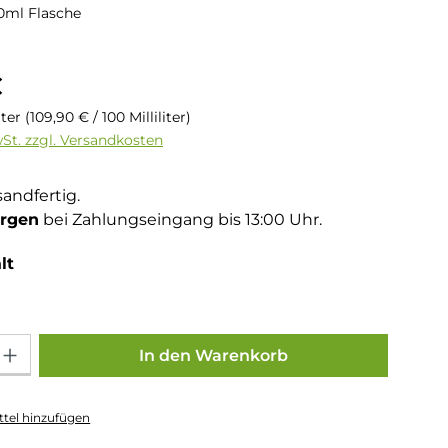
0ml Flasche
is:
€
liter
(109,90 € / 100 Milliliter)
wSt. zzgl. Versandkosten
sandfertig.
rgen
bei Zahlungseingang bis 13:00 Uhr.
auswählen
lt
Gib den gewünschten Wert ein oder benutze die Schaltflächen um die Anza
In den Warenkorb
tel hinzufügen