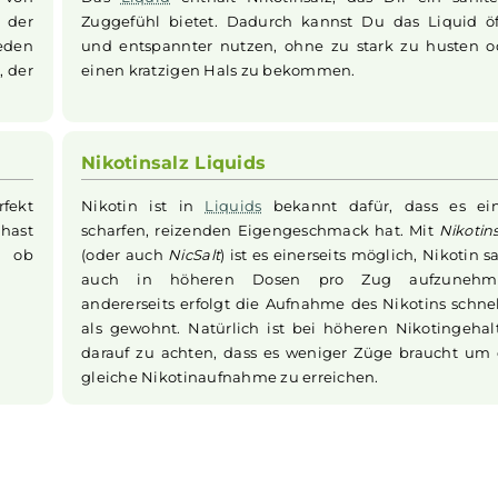
besonders bei höheren Nikotinkonzentrationen ein angen
elle Nikotinwirkung mit einem intensiven Fruchtgeschmack
ape
Ideal für Nikotinsalz-Liebhaber
hmack von
Das
Liquid
enthält Nikotinsalz, das Di
en
und der
Zuggefühl bietet. Dadurch kannst Du d
t Du jeden
und entspannter nutzen, ohne zu stark
rische, der
einen kratzigen Hals zu bekommen.
Nikotinsalz Liquids
ist perfekt
Nikotin ist in
Liquids
bekannt dafür,
n und hast
scharfen, reizenden Eigengeschmack hat
, egal ob
(oder auch
NicSalt
) ist es einerseits mögl
auch in höheren Dosen pro Zug 