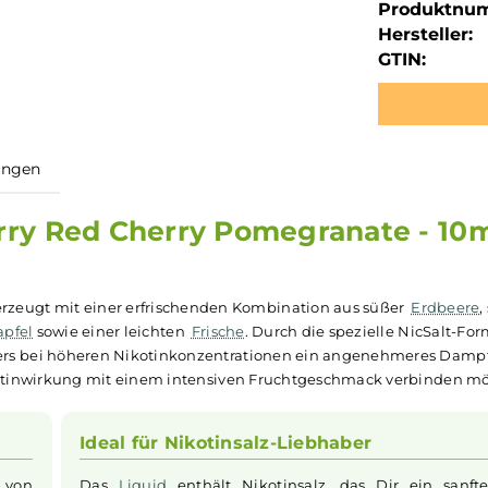
Produktnu
Hersteller:
GTIN:
ewertungen
wberry Red Cherry Pomegranat
it überzeugt mit einer erfrischenden Kombination aus sü
Granatapfel
sowie einer leichten
Frische
. Durch die speziel