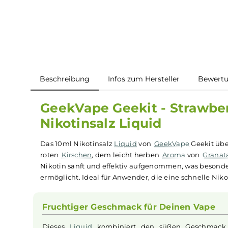
Beschreibung
Infos zum Hersteller
B
GeekVape Geekit - Stra
Nikotinsalz Liquid
Das 10ml Nikotinsalz
Liquid
von
GeekVape
Geek
roten
Kirschen
, dem leicht herben
Aroma
von