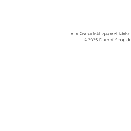
Dampf-Shop.de Pirmasens
Dam
Hauptstraße 71
Max
66953 Pirmasens
664
Öffnungszeiten:
Öff
Mo - Fr: 10:00 - 18:00 Uhr
Mo -
Sa: 10:00 - 16:00 Uhr
Sa: 
4.8 / 5.0
4.7 
487 Google Rezensionen
273
Auf Google Maps ansehen
Alle Preise inkl. gesetz