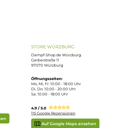
ND VERSANDARTEN
SICHER EINKAUFEN
Bei uns kaufen Sie sicher ein!
atenkauf
Klarna Sofortüberweisung
Klarna Rechnung
PayPal
DHL Paket (Eigenhändig)
e
SEPA Lastschrift
STORE WÜRZBURG