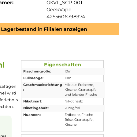
mmer:
GKVL_SCP-001
GeekVape
4255606798974
Lagerbestand in Filialen anzeigen
e - 10ml
Eigenschaften
Flaschengröße:
10ml
Füllmenge:
10ml
Geschmacksrichtung
Mix aus Erdbeere,
ßer
Erdbeere
, saftigen
:
Kirsche, Granatapf
le NicSalt-Formel wird
und leichter Frisch