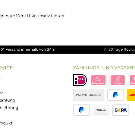
andererseits erfolgt die Aufnahme des Ni
als gewohnt. Natürlich ist bei höheren
darauf zu achten, dass es weniger Züge
gleiche Nikotinaufnahme zu erreichen.
y Pomegranate 10ml Nikotinsalz Liquid
Versand innerhalb von 24h