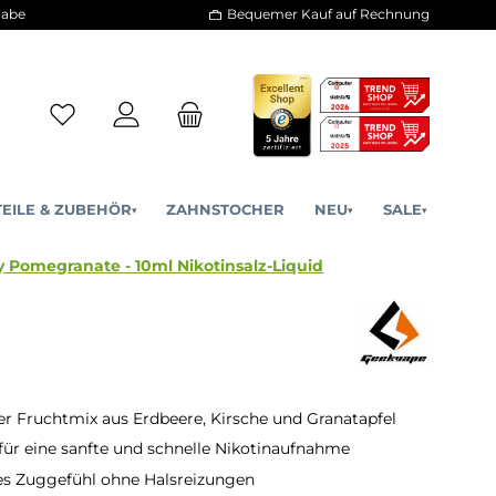
30 Tage Rückgabe
Bequemer Kauf a
ERSATZTEILE & ZUBEHÖR
ZAHNSTOCHER
NE
▾
▾
ry Red Cherry Pomegranate - 10ml Nikotinsalz-Liquid
Liquid
er Fruchtmix aus Erdbeere, Kirsche und Granatapfel
 für eine sanfte und schnelle Nikotinaufnahme
 Zuggefühl ohne Halsreizungen