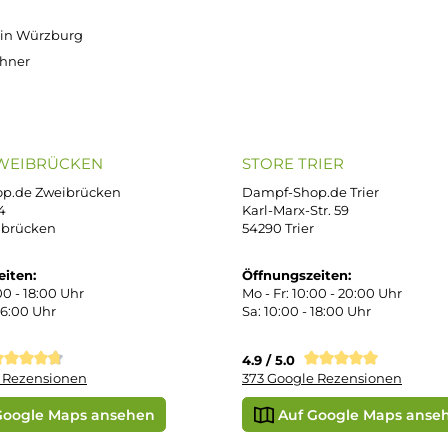
OP SERVICE
ZAHLUNGS- U
ressum
B
iDEAL
Klarna R
enschutz
PAY WITH KLARNA
sand & Zahlung
errufsbelehrung
kgabe
Später bezahlen
Vorkass
ektes Produkt
takt
r uns
e Shop in Würzburg
uid-Rechner
ORE ZWEIBRÜCKEN
STORE TRIER