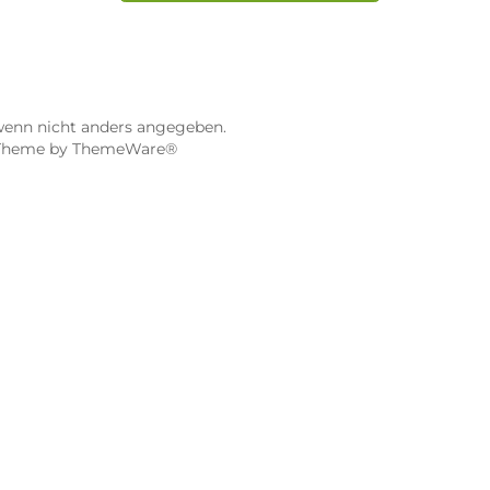
ier
Dampf-Shop.de Würzburg
Gerberstraße 11
97070 Würzburg
Öffnungszeiten:
0:00 Uhr
Mo, Mi, Fr: 10:00 - 18:00 Uhr
Uhr
Di, Do: 10:00 - 20:00 Uhr
Sa: 10:00 - 18:00 Uhr
sionen
4.9 / 5.0
115 Google Rezensionen
e Maps ansehen
Auf Google Maps anse
gebühren, wenn nicht anders angegeben.