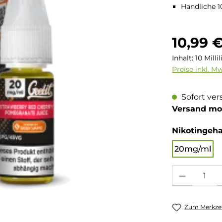
Handliche 1
Regulärer Pre
10,99 
Inhalt:
10 Milli
Preise inkl. M
Sofort ver
Versand mo
Nikotingeha
20mg/ml
Produkt Anzahl: 
Zum Merkzet