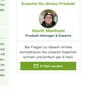
ehmeres Dampferlebnis
Nikotinart:
Nikotinsalz
 verbinden möchten.
Nikotingehalt:
20mg/ml
Nuancen:
Erdbeere
, Frische
Brise
, Granatapfel
,
Kirsche
r ein sanfteres
Experte für dieses Produk
as Liquid öfter
 zu husten oder
Kevin Maxhuni
Produkt-Manager & Experte
 dass es einen
Bei Fragen zu diesem Artikel
. Mit
Nikotinsalz
kontaktieren Sie unseren Expert
ich, Nikotin sanft
schnell und einfach per E-Mail:
aufzunehmen,