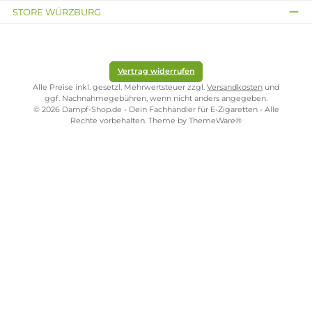
Kostenloser Versand ab 39,00 Euro
ONLINESHOP-SERVICE
SHOP SERVICE
ZAHLUNGS- UND VERSANDARTEN
SICHER EINKAUFEN
STORE PIRMASENS
STORE ZWEIBRÜCKEN
STORE TRIER
STORE WÜRZBURG
Vertrag widerrufen
Alle Preise inkl. gesetzl. Mehrwertsteuer zzgl.
Versandkosten
und