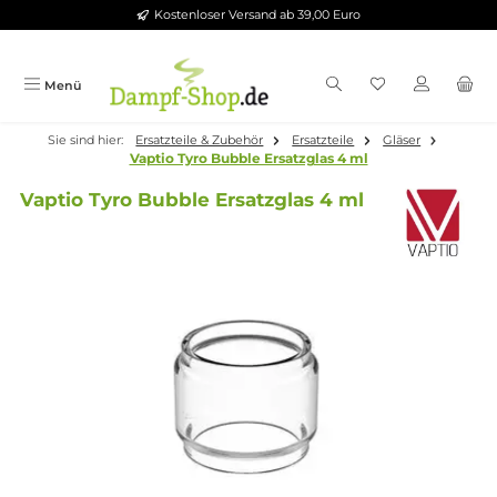
Kostenloser Versand ab 39,00 Euro
Zum Hauptinhalt springen
Menü
Sie sind hier:
Ersatzteile & Zubehör
Ersatzteile
Gläser
Vaptio Tyro Bubble Ersatzglas 4 ml
Vaptio Tyro Bubble Ersatzglas 4 ml
Bildergalerie überspringen