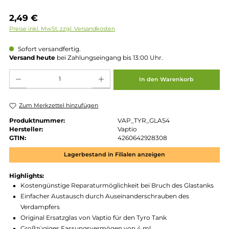
Regulärer Preis:
2,49 €
Preise inkl. MwSt. zzgl. Versandkosten
Sofort versandfertig.
Versand heute
bei Zahlungseingang bis 13:00 Uhr.
Produkt Anzahl: Gib den gewünschten Wert ein oder benutze die Schaltflächen um die 
In den Warenkorb
Zum Merkzettel hinzufügen
Produktnummer:
VAP_TYR_GLAS4
Hersteller:
Vaptio
GTIN:
4260642928308
Lagerbestand in Filialen anzeigen
Highlights: