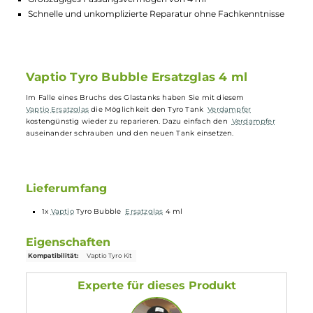
Kostengünstige Reparaturmöglichkeit bei Bruch des Glasta
Einfacher Austausch durch Auseinanderschrauben des
Verdampfers
Original Ersatzglas von Vaptio für den Tyro Tank
Großzügiges Fassungsvermögen von 4 ml
Schnelle und unkomplizierte Reparatur ohne Fachkenntniss
Vaptio Tyro Bubble Ersatzglas 4 ml
Im Falle eines Bruchs des Glastanks haben Sie mit diesem
Vaptio
Ersatzglas
die Möglichkeit den Tyro Tank
Verdampfer
kostengünstig wieder zu reparieren. Dazu einfach den
Verdampfer
auseinander schrauben und den neuen Tank einsetzen.
Lieferumfang
1x
Vaptio
Tyro Bubble
Ersatzglas
4 ml