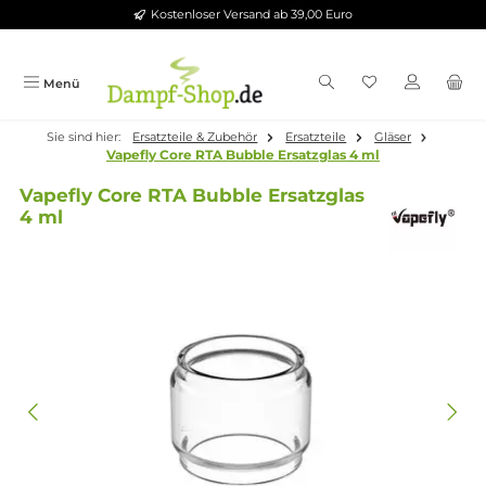
Kostenloser Versand ab 39,00 Euro
Zum Hauptinhalt springen
Menü
Sie sind hier:
Ersatzteile & Zubehör
Ersatzteile
Gläser
Vapefly Core RTA Bubble Ersatzglas 4 ml
Vapefly Core RTA Bubble Ersatzglas
4 ml
Bildergalerie überspringen