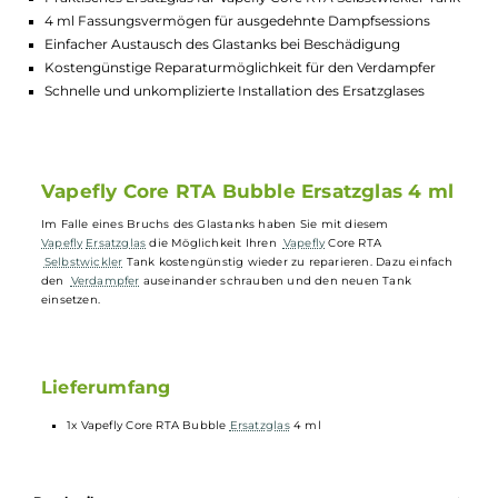
Lagerbestand in Filialen anzeigen
Highlights:
Praktisches Ersatzglas für Vapefly Core RTA Selbstwickler Ta
4 ml Fassungsvermögen für ausgedehnte Dampfsessions
Einfacher Austausch des Glastanks bei Beschädigung
Kostengünstige Reparaturmöglichkeit für den Verdampfer
Schnelle und unkomplizierte Installation des Ersatzglases
Vapefly Core RTA Bubble Ersatzglas 4 m
Im Falle eines Bruchs des Glastanks haben Sie mit diesem
Vapefly
Ersatzglas
die Möglichkeit Ihren
Vapefly
Core RTA
Selbstwickler
Tank kostengünstig wieder zu reparieren. Dazu einfac
den
Verdampfer
auseinander schrauben und den neuen Tank
einsetzen.