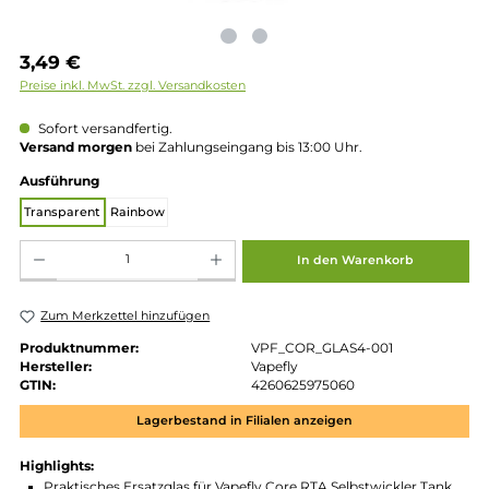
Regulärer Preis:
3,49 €
Preise inkl. MwSt. zzgl. Versandkosten
Sofort versandfertig.
Versand morgen
bei Zahlungseingang bis 13:00 Uhr.
auswählen
Ausführung
Transparent
Rainbow
Produkt Anzahl: Gib den gewünschten Wert ein oder benutze die Schaltflächen um die 
In den Warenkorb
Zum Merkzettel hinzufügen
Produktnummer:
VPF_COR_GLAS4-001
Hersteller:
Vapefly
GTIN:
4260625975060