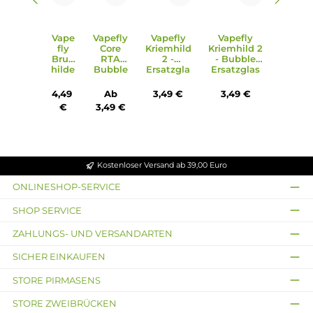
Produktgalerie überspringen
Ähnliche Artikel
Ausverkauft
Vape
Vapefly
Vapefly
Vapefly
fly
Core
Kriemhild
Kriemhild 2
Brun
RTA
2 -
- Bubble
hilde
Bubble
Ersatzgla
Ersatzglas
Ersat
Ersatzg
s 4 ml für
5 ml für P
zglas
las 4
P -Version
Version
4,49
Ab
3,49 €
3,49 €
8ml
ml
€
3,49 €