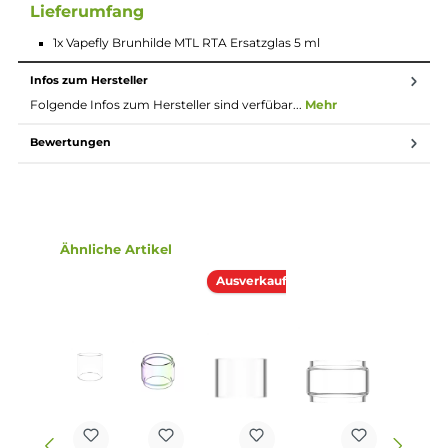
Beschreibung
Vapefly Brunhilde MTL RTA Ersatzglas 5 m
Im Falle eines Bruchs des Glastanks haben Sie mit diesem Vape
Ersatzglas die Möglichkeit den Vapefly Brunhilde MTL RTA
Selbstwickler Tank kostengünstig wieder zu reparieren. Dazu
einfach den Verdampfer auseinander schrauben und den neu
Tank einsetzen.
Lieferumfang
1x Vapefly Brunhilde MTL RTA Ersatzglas 5 ml
Infos zum Hersteller
Folgende Infos zum Hersteller sind verfübar...
Mehr
Bewertungen