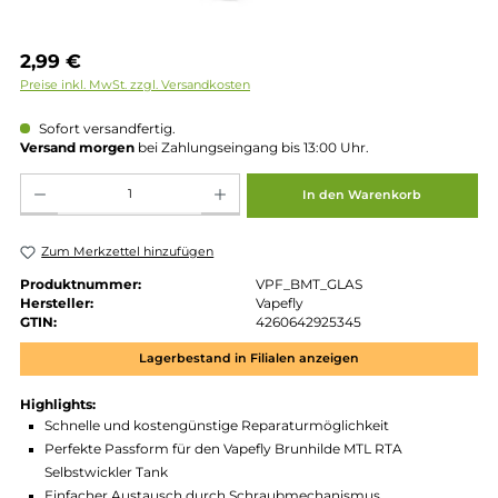
Regulärer Preis:
2,99 €
Preise inkl. MwSt. zzgl. Versandkosten
Sofort versandfertig.
Versand morgen
bei Zahlungseingang bis 13:00 Uhr.
Produkt Anzahl: Gib den gewünschten Wert ein oder benutze die Schaltflächen um die 
In den Warenkorb
Zum Merkzettel hinzufügen
Produktnummer:
VPF_BMT_GLAS
Hersteller:
Vapefly
GTIN:
4260642925345
Lagerbestand in Filialen anzeigen