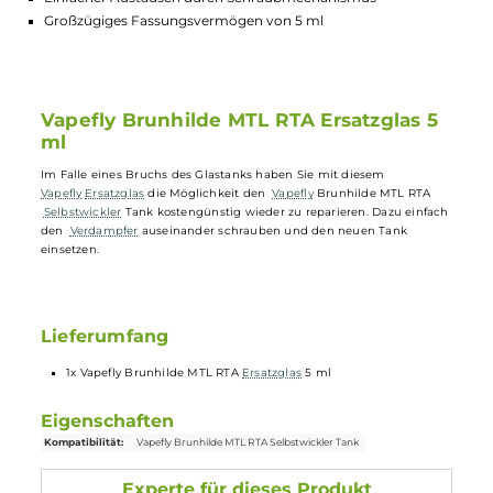
Highlights:
Schnelle und kostengünstige Reparaturmöglichkeit
Perfekte Passform für den Vapefly Brunhilde MTL RTA
Selbstwickler Tank
Einfacher Austausch durch Schraubmechanismus
Großzügiges Fassungsvermögen von 5 ml
Vapefly Brunhilde MTL RTA Ersatzglas 5
ml
Im Falle eines Bruchs des Glastanks haben Sie mit diesem
Vapefly
Ersatzglas
die Möglichkeit den
Vapefly
Brunhilde MTL RTA
Selbstwickler
Tank kostengünstig wieder zu reparieren. Dazu einfac
den
Verdampfer
auseinander schrauben und den neuen Tank
einsetzen.
Lieferumfang