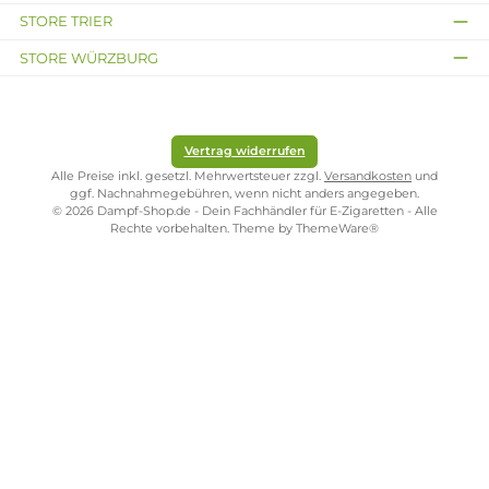
Kostenloser Versand ab 39,00 Euro
ONLINESHOP-SERVICE
SHOP SERVICE
ZAHLUNGS- UND VERSANDARTEN
SICHER EINKAUFEN
STORE PIRMASENS
STORE ZWEIBRÜCKEN
STORE TRIER
STORE WÜRZBURG