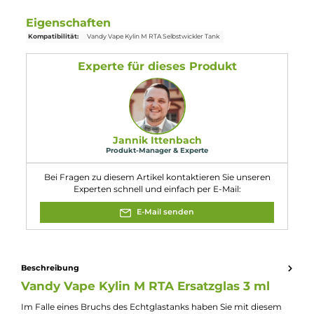
1x
Vandy Vape
Kylin M RTA
Ersatzglas
3 ml
Kompatibel mit
Vandy
Vape
Kylin M RTA
Selbstwickler
Tank
Eigenschaften
Kompatibilität:
Vandy Vape Kylin M RTA Selbstwickler Tank
Experte für dieses Produkt
Jannik Ittenbach
Produkt-Manager & Experte
Bei Fragen zu diesem Artikel kontaktieren Sie unseren