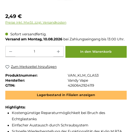
Regulärer Preis:
2,49 €
Preise inkl. MwSt. zzgl. Versandkosten
Sofort versandfertig.
Versand am Montag, 10.08.2026
bei Zahlungseingang bis 13:00 
Produkt Anzahl: Gib den gewünschten Wert ein oder benutze die Schaltflächen um die 
In den Warenkorb
Zum Merkzettel hinzufügen
Produktnummer:
VAN_KLM_GLAS3
Hersteller:
Vandy Vape
GTIN:
4260642924119
Lagerbestand in Filialen anzeigen