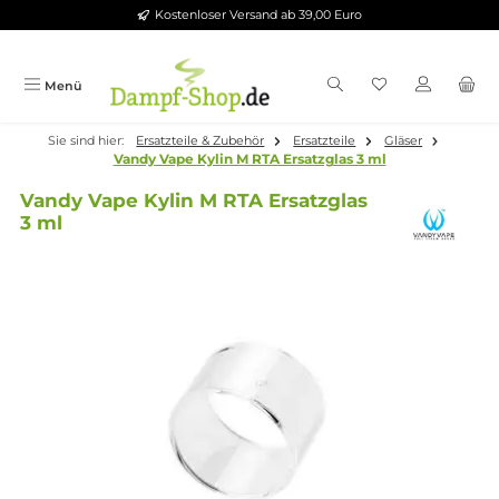
Kostenloser Versand ab 39,00 Euro
Zum Hauptinhalt springen
Menü
Sie sind hier:
Ersatzteile & Zubehör
Ersatzteile
Gläser
Vandy Vape Kylin M RTA Ersatzglas 3 ml
Vandy Vape Kylin M RTA Ersatzglas
3 ml
Bildergalerie überspringen