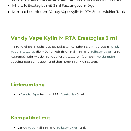
Highlights:
Kostengünstige Reparaturmöglichkeit bei Bruch des
Echtglastanks
Einfacher Austausch durch Schraubsystem
Schnelle Wiederherstellung der Funktionalität des Kylin M R
Inhalt: 1x Ersatzglas mit 3 ml Fassungsvermögen
Kompatibel mit dem Vandy Vape Kylin M RTA Selbstwickler 
Vandy Vape Kylin M RTA Ersatzglas 3 ml
Im Falle eines Bruchs des Echtglastanks haben Sie mit diesem
Vand
Vape
Ersatzglas
die Möglichkeit Ihren Kylin M RTA
Selbstwickler
Tan
kostengünstig wieder zu reparieren. Dazu einfach den
Verdampfer
auseinander schrauben und den neuen Tank einsetzen.
Lieferumfang