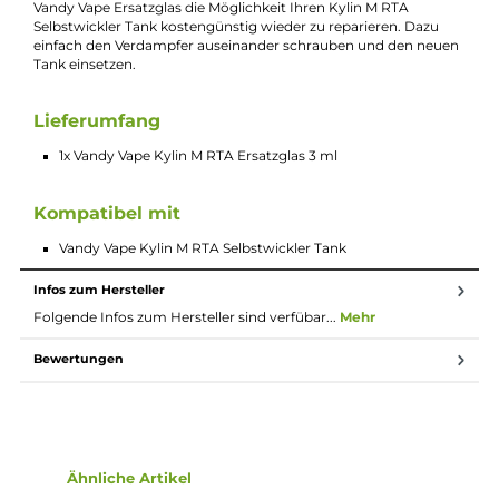
Experten schnell und einfach per E-Mail:
E-Mail senden
Beschreibung
Vandy Vape Kylin M RTA Ersatzglas 3 ml
Im Falle eines Bruchs des Echtglastanks haben Sie mit diesem
Vandy Vape Ersatzglas die Möglichkeit Ihren Kylin M RTA
Selbstwickler Tank kostengünstig wieder zu reparieren. Dazu
einfach den Verdampfer auseinander schrauben und den neu
Tank einsetzen.
Lieferumfang
1x Vandy Vape Kylin M RTA Ersatzglas 3 ml
Kompatibel mit
Vandy Vape Kylin M RTA Selbstwickler Tank