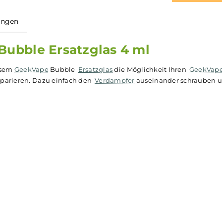
ewertungen
m Bubble Ersatzglas 4 ml
 mit diesem
GeekVape
Bubble
Ersatzglas
die Möglichkeit Ih
r zu reparieren. Dazu einfach den
Verdampfer
auseinander