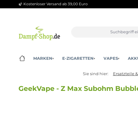
Kostenloser Versand ab 39,00 Euro
m Hauptinhalt springen
Zur Suche springen
Zur Hauptnavigation springen
MARKEN
E-ZIGARETTEN
VAPES
▾
▾
▾
Sie sind hier:
Ersat
GeekVape - Z Max Subohm Bub
Bildergalerie überspringen