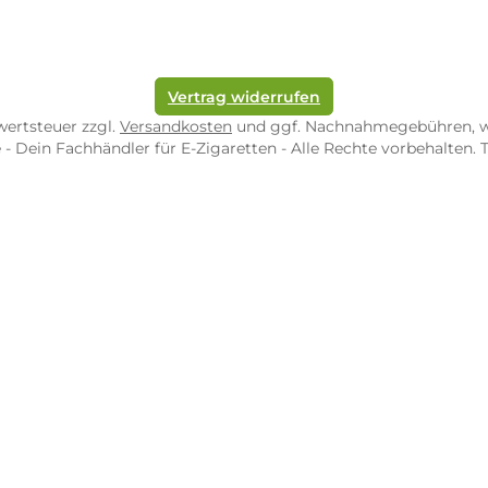
pf-Shop.de Zweibrücken
Dampf-Shop.de Tr
straße 4
Karl-Marx-Str. 59
82 Zweibrücken
54290 Trier
nungszeiten:
Öffnungszeiten:
 Fr: 10:00 - 18:00 Uhr
Mo - Fr: 10:00 - 2
10:00 - 16:00 Uhr
Sa: 10:00 - 18:00 
/ 5.0
4.9 / 5.0
 Google Rezensionen
373 Google Rezen
Auf Google Maps ansehen
Auf Googl
Vertrag widerrufen
l. Mehrwertsteuer zzgl.
Versandkosten
und ggf. Nachnahme