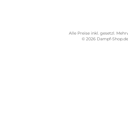
Dampf-Shop.de Pirmasens
Dam
Hauptstraße 71
Max
66953 Pirmasens
664
Öffnungszeiten:
Öff
Mo - Fr: 10:00 - 18:00 Uhr
Mo -
Sa: 10:00 - 16:00 Uhr
Sa: 
4.8 / 5.0
4.7 
487 Google Rezensionen
273
Auf Google Maps ansehen
Alle Preise inkl. gesetz