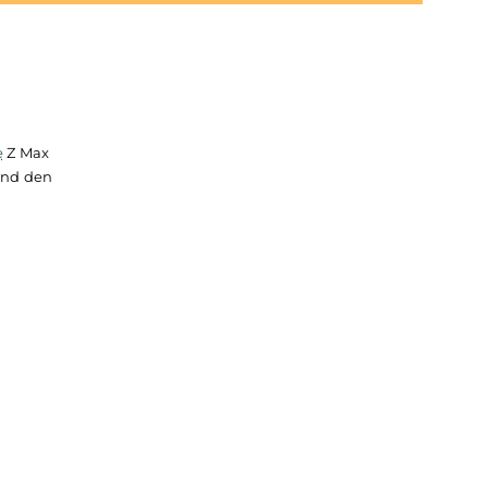
ren
GeekVape
Z Max
 schrauben und den