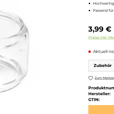
Hochwertige
Passend fü
Regulärer Pre
3,99 €
Preise inkl. M
Aktuell nic
Zubehör
Zum Merkzet
Produktnu
Hersteller:
GTIN: