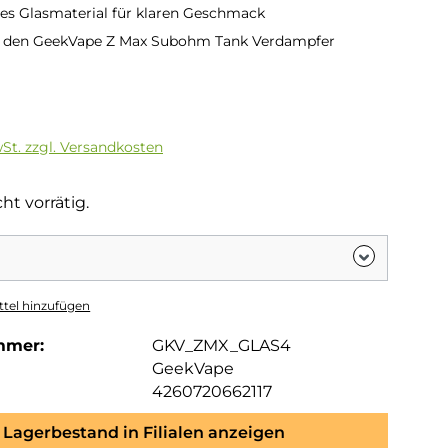
s Glasmaterial für klaren Geschmack
r den GeekVape Z Max Subohm Tank Verdampfer
is:
wSt. zzgl. Versandkosten
ht vorrätig.
tel hinzufügen
mmer:
GKV_ZMX_GLAS4
GeekVape
4260720662117
Lagerbestand in Filialen anzeigen