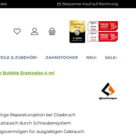
30 Tage Rückgabe
Bequemer Kauf a
ERSATZTEILE & ZUBEHÖR
ZAHNSTOCHER
NE
▾
▾
 Max Subohm Bubble Ersatzglas 4 ml
ige Reparaturoption bei Glasbruch
Austausch durch Schraubensystem
ngsvermögen für ausgiebigen Gebrauch