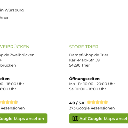
OP SERVICE
ZAHLUNGS- U
ressum
B
iDEAL
Klarna R
enschutz
PAY WITH KLARNA
sand & Zahlung
errufsbelehrung
kgabe
Später bezahlen
Vorkass
ektes Produkt
takt
r uns
e Shop in Würzburg
uid-Rechner
ORE ZWEIBRÜCKEN
STORE TRIER