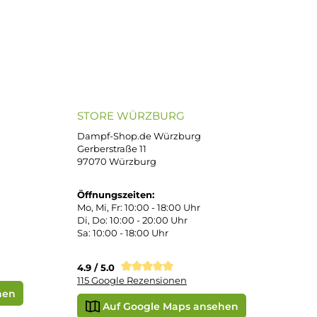
ND VERSANDARTEN
SICHER EINKAUFEN
Bei uns kaufen Sie sicher ein!
atenkauf
Klarna Sofortüberweisung
Klarna Rechnung
PayPal
DHL Paket (Eigenhändig)
e
SEPA Lastschrift
STORE WÜRZBURG