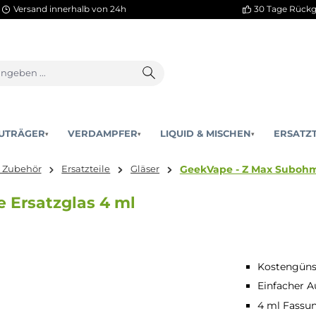
Versand innerhalb von 24h
AKKUTRÄGER
VERDAMPFER
LIQUID & MISCHEN
▾
▾
GeekVape - Z
zteile & Zubehör
Ersatzteile
Gläser
ble Ersatzglas 4 ml
Kostengünst
Einfacher 
4 ml Fassu