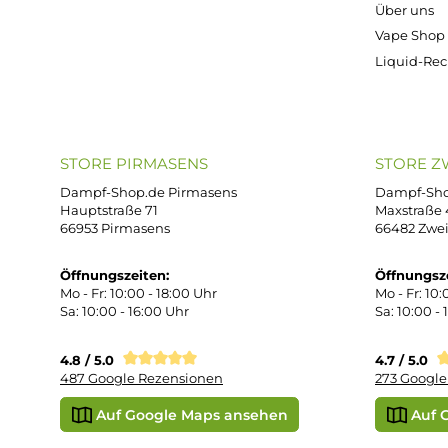
ONLINESHOP-SERVICE
SH
Unterstützung und Beratung unter:
Imp
AG
support@dampf-shop.de
Dat
Mo. - Fr. 11:00 - 18:00 Uhr
Ver
Wid
Rüc
Def
Kon
Übe
Vap
Liq
STORE PIRMASENS
ST