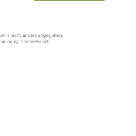
ier
Dampf-Shop.de Würzburg
Gerberstraße 11
97070 Würzburg
Öffnungszeiten:
0:00 Uhr
Mo, Mi, Fr: 10:00 - 18:00 Uhr
Uhr
Di, Do: 10:00 - 20:00 Uhr
Sa: 10:00 - 18:00 Uhr
sionen
4.9 / 5.0
115 Google Rezensionen
e Maps ansehen
Auf Google Maps anse
gebühren, wenn nicht anders angegeben.