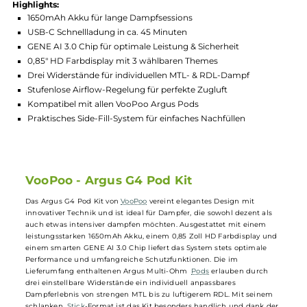
Hersteller:
VooPoo
GTIN:
6941291591652
Lagerbestand in Filialen anzeigen
Highlights:
1650mAh Akku für lange Dampfsessions
USB-C Schnellladung in ca. 45 Minuten
GENE AI 3.0 Chip für optimale Leistung & Sicherheit
0,85" HD Farbdisplay mit 3 wählbaren Themes
Drei Widerstände für individuellen MTL- & RDL-Dampf
Stufenlose Airflow-Regelung für perfekte Zugluft
Kompatibel mit allen VooPoo Argus Pods
Praktisches Side-Fill-System für einfaches Nachfüllen
VooPoo - Argus G4 Pod Kit
Das Argus G4 Pod Kit von
VooPoo
vereint elegantes Design mit
innovativer Technik und ist ideal für Dampfer, die sowohl dezent als