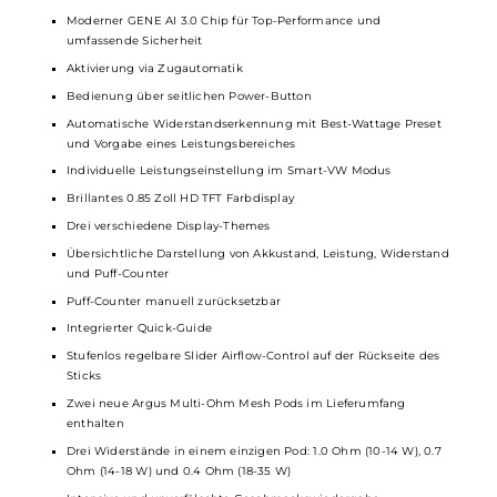
Ergonomisch-schlanke Stick-Form
Moderner Look
Perfekt für unterwegs
Material: Zinklegierung, Aluminiumlegierung, Kunstleder (je
nach Variante)
Integrierter 1650mAh Akku
USB Typ-C Fast-Charging mit 5V/2A
Ausgangsleistung: 5 bis 35 Watt
Ausgangsspannung: 3.2 bis 4.2 Volt
Widerstandsbereich: 0.4 bis 3.0 Ohm
Moderner GENE AI 3.0 Chip für Top-Performance und
umfassende Sicherheit
Aktivierung via Zugautomatik
Bedienung über seitlichen Power-Button
Automatische Widerstandserkennung mit Best-Wattage Preset
und Vorgabe eines Leistungsbereiches
Individuelle Leistungseinstellung im Smart-VW Modus
Brillantes 0.85 Zoll HD TFT Farbdisplay