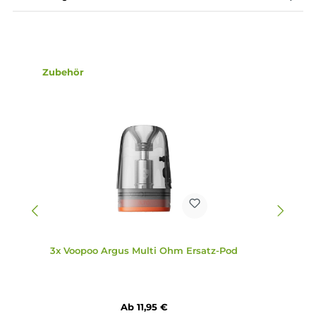
0.7 Ohm (14-18 W) und 0.4 Ohm (18-35 W)
Intensive und unverfälschte Geschmackswiedergabe
Auswahl des Widerstandes durch 180° Drehung des Pods
sowie durch 2-Klick des Power-Buttons am Stick
3.5ml Liquidkapazität
Praktisches Side-Fill mit Silikonverschluss
30-Tage Auslaufschutz
Transparentes Pod-Design aus PCTG
Ergonomisch geformtes Mundstück
Kompatibel zu allen weiteren Pods der VooPoo Argus
Familie
Lieferumfang
1x VooPoo Argus G4 Pod Mod Akkuträger
2x VooPoo Argus Multi Ohm Ersatz-Pod
1x USB Typ-C Kabel
1x Lanyard
1x Pod Kompatibilitäts-Info
1x Bedienungsanleitung