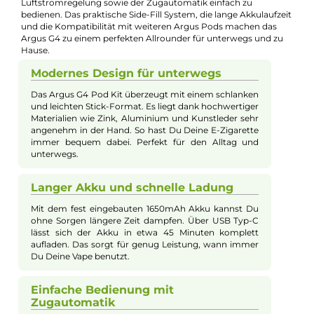
Bei Fragen zu diesem Artikel kontaktieren Sie unseren
Experten schnell und einfach per E-Mail:
E-Mail senden
Beschreibung
VooPoo - Argus G4 Pod Kit
Das Argus G4 Pod Kit von VooPoo vereint elegantes Design m
innovativer Technik und ist ideal für Dampfer, die sowohl deze
als auch etwas intensiver dampfen möchten. Ausgestattet mi
einem leistungsstarken 1650mAh Akku, einem 0,85 Zoll HD
Farbdisplay und einem smarten GENE AI 3.0 Chip liefert das
System stets optimale Performance und umfangreiche
Schutzfunktionen. Die im Lieferumfang enthaltenen Argus Mul
Ohm Pods erlauben durch drei einstellbare Widerstände ein
individuell anpassbares Dampferlebnis von strengen MTL bis z
luftigerem RDL. Mit seinem schlanken Stick-Format ist das Kit
besonders handlich und dank der stufenlosen