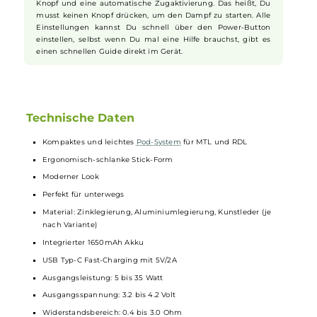
Mit dem fest eingebauten 1650mAh Akku kannst Du ohne
Sorgen längere Zeit dampfen. Über USB Typ-C lässt sich der
Akku in etwa 45 Minuten komplett aufladen. Das sorgt für
genug Leistung, wann immer Du Deine
Vape
benutzt.
Einfache Bedienung mit
Zugautomatik
Die Steuerung funktioniert bequem über einen seitlichen
Knopf und eine automatische Zugaktivierung. Das heißt, Du
musst keinen Knopf drücken, um den Dampf zu starten. Alle
Einstellungen kannst Du schnell über den Power-Button
einstellen, selbst wenn Du mal eine Hilfe brauchst, gibt es
einen schnellen Guide direkt im Gerät.
Technische Daten
Kompaktes und leichtes
Pod-System
für MTL und RDL