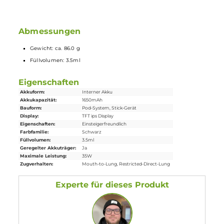
Transparentes Pod-Design aus PCTG
Ergonomisch geformtes
Mundstück
Kompatibel zu allen weiteren Pods der
VooPoo
Argus Familie
Lieferumfang
1x VooPoo Argus G4 Pod
Mod
Akkuträger
2x VooPoo Argus Multi Ohm
Ersatz-Pod
1x USB Typ-C Kabel
1x Lanyard
1x Pod Kompatibilitäts-Info
1x Bedienungsanleitung
Abmessungen