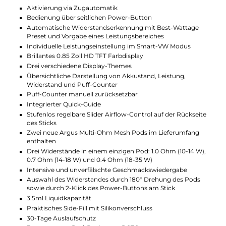
Einfache Bedienung mit
Zugautomatik
Die Steuerung funktioniert bequem über einen
seitlichen Knopf und eine automatische
Zugaktivierung. Das heißt, Du musst keinen Knopf
drücken, um den Dampf zu starten. Alle Einstellungen
kannst Du schnell über den Power-Button einstellen,
selbst wenn Du mal eine Hilfe brauchst, gibt es einen
schnellen Guide direkt im Gerät.
Technische Daten
Kompaktes und leichtes Pod-System für MTL und RDL
Ergonomisch-schlanke Stick-Form
Moderner Look
Perfekt für unterwegs
Material: Zinklegierung, Aluminiumlegierung, Kunstleder (
nach Variante)
Integrierter 1650mAh Akku
USB Typ-C Fast-Charging mit 5V/2A