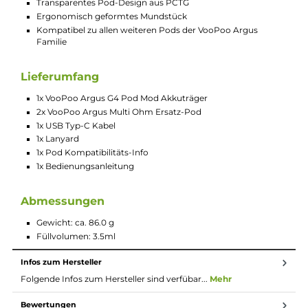
Ausgangsleistung: 5 bis 35 Watt
Ausgangsspannung: 3.2 bis 4.2 Volt
Widerstandsbereich: 0.4 bis 3.0 Ohm
Moderner GENE AI 3.0 Chip für Top-Performance und
umfassende Sicherheit
Aktivierung via Zugautomatik
Bedienung über seitlichen Power-Button
Automatische Widerstandserkennung mit Best-Wattage
Preset und Vorgabe eines Leistungsbereiches
Individuelle Leistungseinstellung im Smart-VW Modus
Brillantes 0.85 Zoll HD TFT Farbdisplay
Drei verschiedene Display-Themes
Übersichtliche Darstellung von Akkustand, Leistung,
Widerstand und Puff-Counter
Puff-Counter manuell zurücksetzbar
Integrierter Quick-Guide
Stufenlos regelbare Slider Airflow-Control auf der Rückseit
des Sticks
Zwei neue Argus Multi-Ohm Mesh Pods im Lieferumfang
enthalten
Drei Widerstände in einem einzigen Pod: 1.0 Ohm (10-14 W)