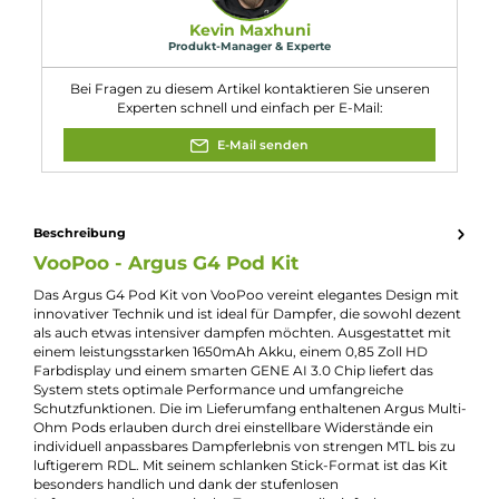
Gewicht: ca. 86.0 g
Füllvolumen: 3.5ml
Eigenschaften
Akkuform:
Interner Akku
Akkukapazität:
1650mAh
Bauform:
Pod-System
, Stick-Gerät
Display:
TFT ips Display
Eigenschaften:
Einsteigerfreundlich
Farbfamilie:
Schwarz
Füllvolumen:
3.5ml
Geregelter Akkuträger:
Ja
Maximale Leistung:
35W
Zugverhalten:
Mouth-to-Lung
, Restricted-Direct-Lung
Experte für dieses Produkt
Kevin Maxhuni
Produkt-Manager & Experte