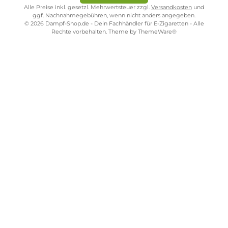
3x Voopoo Argus Multi Ohm Ersatz-Pod
Ab 11,95 €
Kostenloser Versand ab 39,00 Euro
ONLINESHOP-SERVICE
SHOP SERVICE