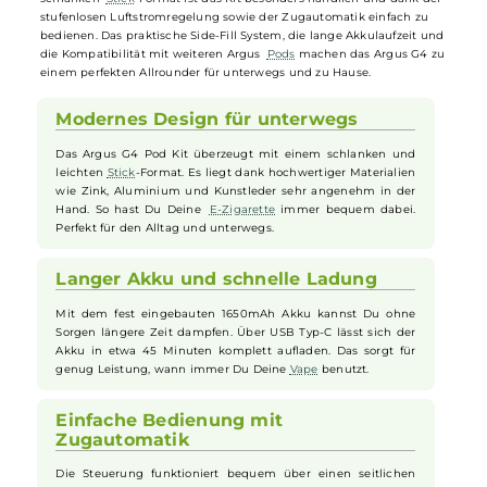
auch etwas intensiver dampfen möchten. Ausgestattet mit einem
leistungsstarken 1650mAh Akku, einem 0,85 Zoll HD Farbdisplay un
einem smarten GENE AI 3.0 Chip liefert das System stets optimale
Performance und umfangreiche Schutzfunktionen. Die im
Lieferumfang enthaltenen Argus Multi-Ohm
Pods
erlauben durch
drei einstellbare Widerstände ein individuell anpassbares
Dampferlebnis von strengen MTL bis zu luftigerem RDL. Mit seinem
schlanken
Stick
-Format ist das Kit besonders handlich und dank de
stufenlosen Luftstromregelung sowie der Zugautomatik einfach zu
bedienen. Das praktische Side-Fill System, die lange Akkulaufzeit un
die Kompatibilität mit weiteren Argus
Pods
machen das Argus G4 z
einem perfekten Allrounder für unterwegs und zu Hause.
Modernes Design für unterwegs
Das Argus G4 Pod Kit überzeugt mit einem schlanken und
leichten
Stick
-Format. Es liegt dank hochwertiger Materialien
wie Zink, Aluminium und Kunstleder sehr angenehm in der
Hand. So hast Du Deine
E-Zigarette
immer bequem dabei.
Perfekt für den Alltag und unterwegs.
Langer Akku und schnelle Ladung