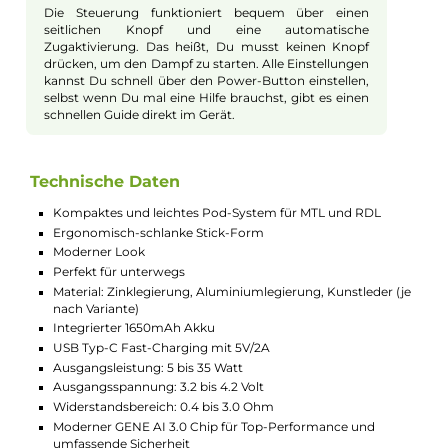
Luftstromregelung sowie der Zugautomatik einfach zu
bedienen. Das praktische Side-Fill System, die lange Akkulaufz
und die Kompatibilität mit weiteren Argus Pods machen das
Argus G4 zu einem perfekten Allrounder für unterwegs und z
Hause.
Modernes Design für unterwegs
Das Argus G4 Pod Kit überzeugt mit einem schlanken
und leichten Stick-Format. Es liegt dank hochwertiger
Materialien wie Zink, Aluminium und Kunstleder sehr
angenehm in der Hand. So hast Du Deine E-Zigarette
immer bequem dabei. Perfekt für den Alltag und
unterwegs.
Langer Akku und schnelle Ladung
Mit dem fest eingebauten 1650mAh Akku kannst Du
ohne Sorgen längere Zeit dampfen. Über USB Typ-C
lässt sich der Akku in etwa 45 Minuten komplett
aufladen. Das sorgt für genug Leistung, wann immer
Du Deine Vape benutzt.