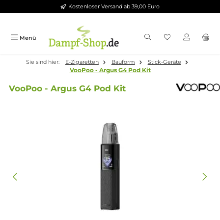
Kostenloser Versand ab 39,00 Euro
Zum Hauptinhalt springen
Menü
Sie sind hier:
E-Zigaretten
Bauform
Stick-Geräte
VooPoo - Argus G4 Pod Kit
VooPoo - Argus G4 Pod Kit
Bildergalerie überspringen