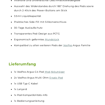
Drei verschiedene Display-Themes
Übersichtliche Darstellung von Akkustand, Leistung, Widerstan
und Puff-Counter
Puff-Counter manuell zurücksetzbar
Integrierter Quick-Guide
Stufenlos regelbare Slider Airflow-Control auf der Rückseite des
Sticks
Zwei neue Argus Multi-Ohm Mesh Pods im Lieferumfang
enthalten
Drei Widerstände in einem einzigen Pod: 1.0 Ohm (10-14 W), 0.7
Ohm (14-18 W) und 0.4 Ohm (18-35 W)
Intensive und unverfälschte Geschmackswiedergabe
Auswahl des Widerstandes durch 180° Drehung des Pods sowie
durch 2-Klick des Power-Buttons am Stick
3.5ml Liquidkapazität
Praktisches Side-Fill mit Silikonverschluss
30-Tage Auslaufschutz