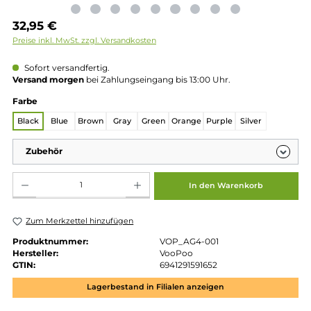
Regulärer Preis:
32,95 €
Preise inkl. MwSt. zzgl. Versandkosten
Sofort versandfertig.
Versand morgen
bei Zahlungseingang bis 13:00 Uhr.
auswählen
Farbe
Black
Blue
Brown
Gray
Green
Orange
Purple
Silver
Zubehör
Produkt Anzahl: Gib den gewünschten Wert ein oder benutze die Schaltflächen um die 
In den Warenkorb
Zum Merkzettel hinzufügen
Produktnummer:
VOP_AG4-001