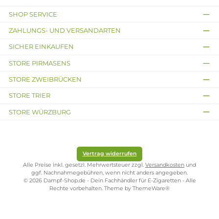
Nachhaltige PCR Materialen
Lieferumfang
1 x Nevoks LiVi Kit
1 x Nevoks LiVi Pod 0,8 Ohm
1 x Bedienungsanleitung
Abmessungen
Länge: 92,8 mm
Breite: 39.15 mm
Tiefe: 25,6 mm
Gewicht: 52 g
Füllvolumen: 10ml
Infos zum Hersteller
Folgende Infos zum Hersteller sind verfübar...
Mehr
Bewertungen