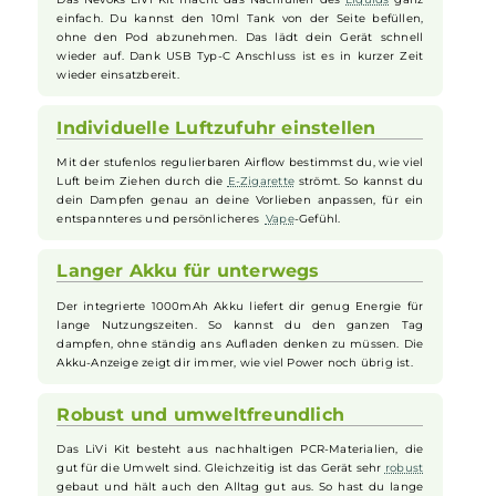
integrierte Zugautomatik machen das Dampfen einfach und
individuell anpassbar. Dank der Wiederbefüllbarkeit und robusten
Technik ist das
Nevoks
LiVi Kit die ideale Wahl für alle, die ein
modernes und zugleich nachhaltiges Dampferlebnis suchen.
Einfaches Nachfüllen und Aufladen
Das Nevoks LiVi Kit macht das Nachfüllen des
Liquids
ganz
einfach. Du kannst den 10ml Tank von der Seite befüllen,
ohne den Pod abzunehmen. Das lädt dein Gerät schnell
wieder auf. Dank USB Typ-C Anschluss ist es in kurzer Zeit
wieder einsatzbereit.
Individuelle Luftzufuhr einstellen
Mit der stufenlos regulierbaren Airflow bestimmst du, wie viel
Luft beim Ziehen durch die
E-Zigarette
strömt. So kannst du
dein Dampfen genau an deine Vorlieben anpassen, für ein
entspannteres und persönlicheres
Vape
-Gefühl.
Langer Akku für unterwegs