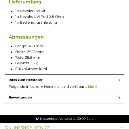
Technische Daten
Kompaktes und extrem leichtes Pod-System für das
klassische MTL/Backendampfen
Gradliniges und elegantes Design
Angenehme Haptik
Integrierter 1000 mAh Akku
USB Typ-C Charging mit 5 V / 1 A
Ausgangsleistung: 8 bis 22 Watt
Ausgangsspannung: 3.3 bis 4.2 Volt
Integrierte Zugautomatik
RGB Display zur Anzeige von Betriebsstatus und Akkusta
Schutz vor Kurzschluss, Überladung und Tiefenentladung
10-Sekunden Zugdauerbegrenzung
Stufenlos Regulierbare Airflow
10ml Tankvolumen
Komfortables Side-Fill
Ergonomisches Mundstück