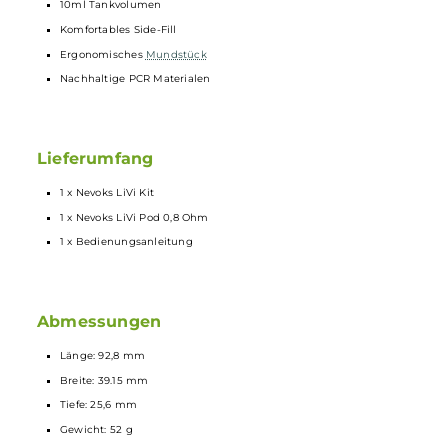
Integrierter 1000 mAh Akku
USB Typ-C Charging mit 5 V / 1 A
Ausgangsleistung: 8 bis 22 Watt
Ausgangsspannung: 3.3 bis 4.2 Volt
Integrierte Zugautomatik
RGB Display zur Anzeige von Betriebsstatus und Akkustand
Schutz vor Kurzschluss, Überladung und Tiefenentladung
10-Sekunden Zugdauerbegrenzung
Stufenlos Regulierbare Airflow
10ml Tankvolumen
Komfortables Side-Fill
Ergonomisches
Mundstück
Nachhaltige PCR Materialen
Lieferumfang