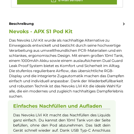
Füllvolumen:
10ml
Geregelter Akkuträger:
Ja
Maximale Leistung:
22W
Zugverhalten:
Mouth-to-Lung
Experte für dieses Produkt
Kevin Maxhuni
Produkt-Manager & Experte
Bei Fragen zu diesem Artikel kontaktieren Sie unseren
Experten schnell und einfach per E-Mail:
E-Mail senden
Beschreibung