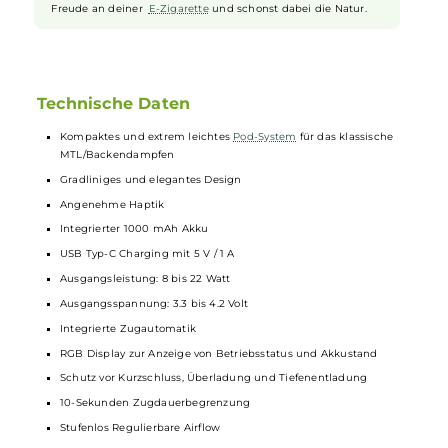
Der integrierte 1000mAh Akku liefert dir genug Energie für
lange Nutzungszeiten. So kannst du den ganzen Tag
dampfen, ohne ständig ans Aufladen denken zu müssen. Die
Akku-Anzeige zeigt dir immer, wie viel Power noch übrig ist.
Robust und umweltfreundlich
Das LiVi Kit besteht aus nachhaltigen PCR-Materialien, die
gut für die Umwelt sind. Gleichzeitig ist das Gerät sehr
robust
gebaut und hält auch den Alltag gut aus. So hast du lange
Freude an deiner
E-Zigarette
und schonst dabei die Natur.
Technische Daten
Kompaktes und extrem leichtes
Pod-System
für das klassische
MTL/Backendampfen
Gradliniges und elegantes Design
Angenehme Haptik