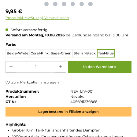
Regulärer Preis:
9,95 €
Preise inkl. MwSt. zzgl. Versandkosten
Sofort versandfertig.
Versand am Montag, 10.08.2026
bei Zahlungseingang bis 13:00 
auswählen
Farbe
Beige-White
Coral-Pink
Sage-Green
Stellar-Black
Teal-Blue
Produkt Anzahl: Gib den gewünschten Wert ein oder benutze die Schaltflächen um die 
In den Warenkorb
Zum Merkzettel hinzufügen
Produktnummer:
NEV_LIV-001
Hersteller:
Nevoks
GTIN:
4056911239868