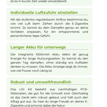
Nevoks - APX S1 Pod Kit
Das Nevoks LiVi Kit wurde als nachhaltige Alternative zu
Einwegpods entwickelt und besticht durch seine hochwertige
Verarbeitung aus umweltfreundlichen PCR-Materialien und ei
schlankes, ergonomisches Design. Mit einem großen 10ml Tan
einem 1000mAh Akku sowie einem auslaufsicheren Dual Guar
Leak Proof System bietet es Komfort und Sicherheit im Alltag.
Die stufenlos regulierbare Airflow, das übersichtliche RGB-
Display und die integrierte Zugautomatik machen das Dampf
einfach und individuell anpassbar. Dank der Wiederbefüllbarke
und robusten Technik ist das Nevoks LiVi Kit die ideale Wahl fü
alle, die ein modernes und zugleich nachhaltiges Dampferlebn
suchen.
Einfaches Nachfüllen und Aufladen
Das Nevoks LiVi Kit macht das Nachfüllen des Liquids
ganz einfach. Du kannst den 10ml Tank von der Seite
befüllen, ohne den Pod abzunehmen. Das lädt dein
Gerät schnell wieder auf. Dank USB Typ-C Anschluss
ist es in kurzer Zeit wieder einsatzbereit.