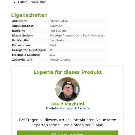
1 x Nevoks LiVi Kit
1 x Nevoks LiVi Pod 0,8 Ohm
1 x Bedienungsanleitung
Abmessungen
Länge: 92,8 mm
Breite: 39.15 mm
Tiefe: 25,6 mm
Gewicht: 52 g
Füllvolumen: 10ml
Eigenschaften
Akkuform:
Interner Akku
Akkukapazität:
1000mAh
Bauform:
Pod-System
Eigenschaften:
Einsteigerfreundlich
, Großes Füllvolumen
Farbfamilie:
Blau
, Türkis