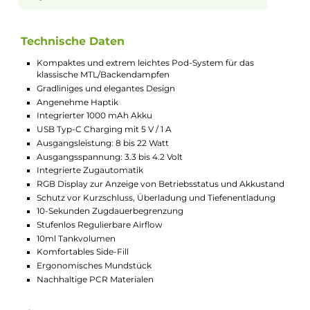
Individuelle Luftzufuhr einstellen
Mit der stufenlos regulierbaren Airflow bestimmst du,
wie viel Luft beim Ziehen durch die E-Zigarette
strömt. So kannst du dein Dampfen genau an deine
Vorlieben anpassen, für ein entspannteres und
persönlicheres Vape-Gefühl.
Langer Akku für unterwegs
Der integrierte 1000mAh Akku liefert dir genug
Energie für lange Nutzungszeiten. So kannst du den
ganzen Tag dampfen, ohne ständig ans Aufladen
denken zu müssen. Die Akku-Anzeige zeigt dir immer,
wie viel Power noch übrig ist.
Robust und umweltfreundlich
Das LiVi Kit besteht aus nachhaltigen PCR-
Materialien, die gut für die Umwelt sind. Gleichzeitig
ist das Gerät sehr robust gebaut und hält auch den
Alltag gut aus. So hast du lange Freude an deiner E-
Zigarette und schonst dabei die Natur.