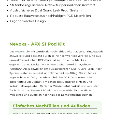
Lagerbestand in Filialen anzeigen
Highlights:
Großer 10ml Tank für langanhaltendes Dampfen
1000mAh Akku für einen ganztägigen Gebrauch ohne Laden
Stufenlos regulierbare Airflow für persönlichen Komfort
Auslaufsicheres Dual Guard Leak Proof System
Robuste Bauweise aus nachhaltigen PCR Materialien
Ergonomisches Design
Nevoks - APX S1 Pod Kit
Das
Nevoks
LiVi Kit wurde als nachhaltige Alternative zu Einwegpod
entwickelt und besticht durch seine hochwertige Verarbeitung aus
umweltfreundlichen PCR-Materialien und ein schlankes,
ergonomisches Design. Mit einem großen 10ml Tank, einem
1000mAh Akku sowie einem auslaufsicheren Dual Guard Leak Proof
System bietet es Komfort und Sicherheit im Alltag. Die stufenlos
regulierbare Airflow, das übersichtliche RGB-Display und die